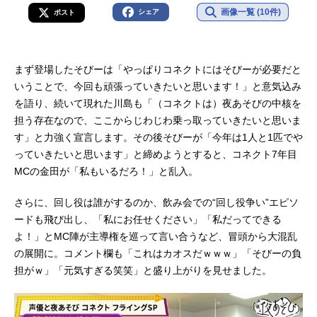
画像一覧 (10件)
シェア
ポスト
まず登場したそびーは「やっぱりコネクトにはそびーが必要だと
いうことで、今回も頑張っていきたいと思います！」と意気込み
を語り、続いて現れた川島も「（コネクトは）夜あそびの中核を
担う存在なので、ここからじわじわ乗っ取っていきたいと思いま
す」と力強く宣言します。その後そびーが「今年は1人と1匹でや
っていきたいと思います」と締めようとすると、コネクト7年目
MCの金田が「私もいるだろ！」と乱入。
さらに、回し役は誰がするのか、飲み会での“回し役争い”エピソ
ードも飛び出し、「私にお任せください」「私だってできる
よ！」とMC陣が主導権を巡って言い合うなど、冒頭から大混乱
の展開に。コメント欄も「これはカオスだｗｗｗ」「そびーの負
担がｗ」「元気すぎる笑笑」と盛り上がりを見せました。