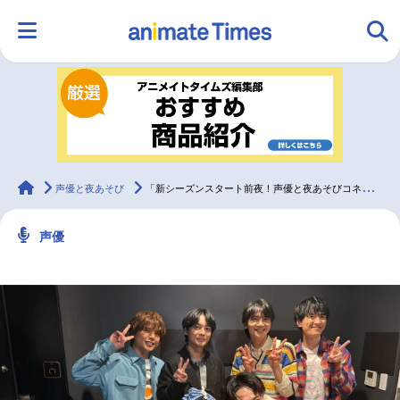
HOME
ランキング
アニメ
声優
ラジオ
みんなの声
グッズ
映画
animateTimes
声優と夜あそび
「新シーズンスタート前夜！声優と夜あそびコネクト フライングSP」公式レポ
声優
マンガ・ラノベ
ゲーム・アプリ
音楽
コスプレ
2.5次元
配信・Vtuber
トレンド
無料マンガ
最新記事一覧
アニメ記事一覧
声優記事一覧