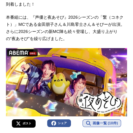
到着しました！
本番組には、『声優と夜あそび』2026シーズンの「繋（コネク
ト）」MCである金田朋子さん＆川島零士さん＆そびーが出演。
さらに2026シーズンの新MC陣も続々登場し、大盛り上がり
の“夜あそび”を繰り広げました。
画像一覧 (10件)
シェア
ポスト