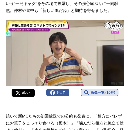
いう“一発ギャグ”をその場で披露し、その強心臓ぶりに一同騒
然。仲村や畠中も「新しい風だね」と期待を寄せました。
画像一覧 (10件)
シェア
ポスト
続いて新MCたちの初回放送での公約も発表に。「相方にバレず
にお菓子をこっそり食べる（榎木）」「噛んだら相方と腕立て伏
せ（仲村）」「小６の気持ちであそぶ（畠中）」「自己紹介一発