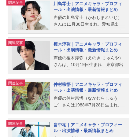
関連記事
川島零士｜アニメキャラ・プロフィ
おしりかじり虫18世役など、人気作
ール・出演情報・最新情報まとめ
品のキャラクターを多く演じていま
す。こちらでは、金田朋子さんのオ
声優の川島零士（かわしまれいじ）
ススメ記事をご紹介！
さんは11月30日生まれ、愛知県出
身。こちらでは、川島零士さんのオ
ススメ記事をご紹介！
関連記事
榎木淳弥｜アニメキャラ・プロフィ
ール・出演情報・最新情報まとめ
声優の榎木淳弥（えのき じゅんや）
さんは、10月19日生まれ、東京都出
身。『呪術廻戦』の虎杖悠仁役をは
じめ、『機動戦士ガンダムＮＴ』の
関連記事
仲村宗悟｜アニメキャラ・プロフィ
ヨナ・バシュタ役など、人気作品の
ール・出演情報・最新情報まとめ
キャラクターを多く演じています。
こちらでは、榎木淳弥さんのオスス
声優の仲村宗悟（なかむらしゅう
メ記事をご紹介！
ご）さんは1988年7月28日生まれ、
沖縄県出身。『アイドルマスター Sid
eM』の天道輝役ほか、『THE FIRST
関連記事
畠中祐｜アニメキャラ・プロフィー
SLAM DUNK』の宮城リョータ役な
ル・出演情報・最新情報まとめ
ど、人気作品のキャラクターを多く