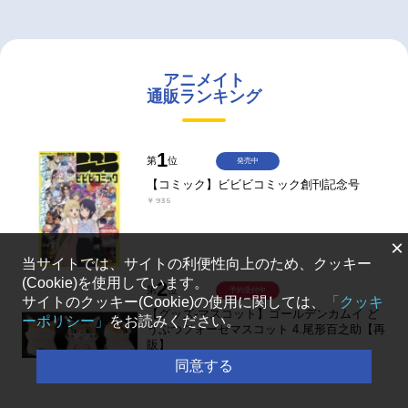
アニメイト
通販ランキング
1
第
位
発売中
【コミック】ビビビコミック創刊記念号
￥935
×
当サイトでは、サイトの利便性向上のため、クッキー
(Cookie)を使用しています。
2
第
位
予約受付中
サイトのクッキー(Cookie)の使用に関しては、
「クッキ
【グッズ-マスコット】ゴールデンカムイ ど
ーポリシー」
をお読みください。
うぶつフォーゼマスコット 4.尾形百之助【再
販】
￥1,980
同意する