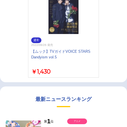
通常
2022/08/26 発売
【ムック】TVガイドVOICE STARS
Dandyism vol.5
￥1,430
最新ニュースランキング
1
第
位
アニメ