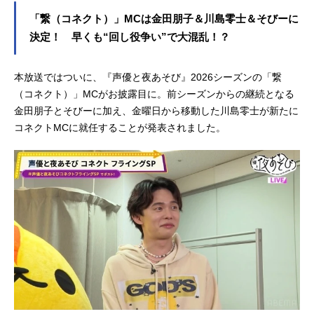
「繋（コネクト）」MCは金田朋子＆川島零士＆そびーに
決定！ 早くも“回し役争い”で大混乱！？
本放送ではついに、『声優と夜あそび』2026シーズンの「繋
（コネクト）」MCがお披露目に。前シーズンからの継続となる
金田朋子とそびーに加え、金曜日から移動した川島零士が新たに
コネクトMCに就任することが発表されました。