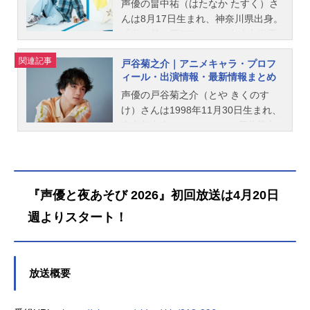
演じています。こちらでは、仲村宗
声優の畠中祐（はたなか たすく）さ
悟さんのオススメ記事をご紹介！
んは8月17日生まれ、神奈川県出身。
『遊☆戯☆王ZEXAL』の九十九遊馬
役をはじめ、『ザ・スーパーマリオ
関連記事
戸谷菊之介｜アニメキャラ・プロフ
ブラザーズ・ムービー』のルイージ
ィール・出演情報・最新情報まとめ
役など、人気作品のキャラクターを
多く演じています。こちらでは、畠
声優の戸谷菊之介（とや きくのす
中祐さんのオススメ記事をご紹介！
け）さんは1998年11月30日生まれ、
東京都出身。こちらでは、戸谷菊之
介さんのオススメ記事をご紹介！
『声優と夜あそび 2026』初回放送は4月20日
週よりスタート！
放送概要