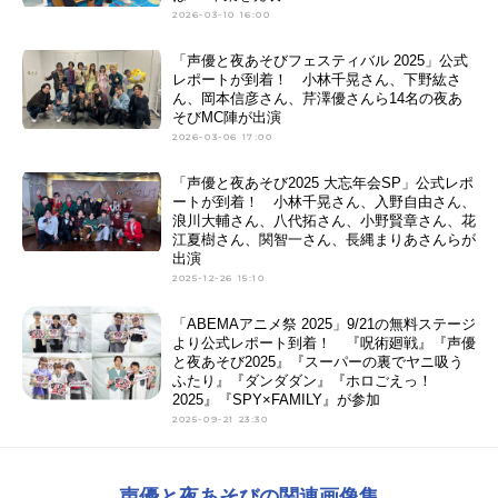
2026-03-10 16:00
「声優と夜あそびフェスティバル 2025」公式
レポートが到着！ 小林千晃さん、下野紘さ
ん、岡本信彦さん、芹澤優さんら14名の夜あ
そびMC陣が出演
2026-03-06 17:00
「声優と夜あそび2025 大忘年会SP」公式レポ
ートが到着！ 小林千晃さん、入野自由さん、
浪川大輔さん、八代拓さん、小野賢章さん、花
江夏樹さん、関智一さん、長縄まりあさんらが
出演
2025-12-26 15:10
「ABEMAアニメ祭 2025」9/21の無料ステージ
より公式レポート到着！ 『呪術廻戦』『声優
と夜あそび2025』『スーパーの裏でヤニ吸う
ふたり』『ダンダダン』『ホロごえっ！
2025』『SPY×FAMILY』が参加
2025-09-21 23:30
声優と夜あそびの関連画像集