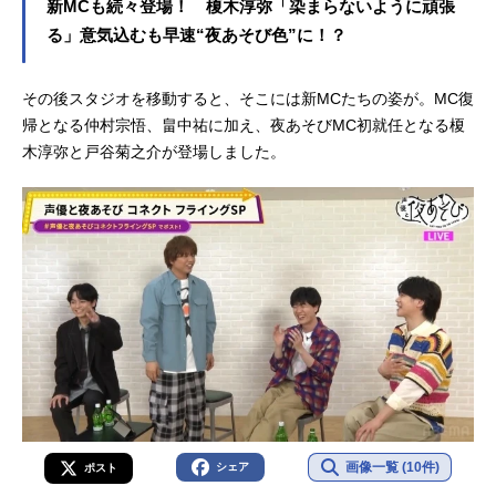
新MCも続々登場！ 榎木淳弥「染まらないように頑張
る」意気込むも早速“夜あそび色”に！？
その後スタジオを移動すると、そこには新MCたちの姿が。MC復
帰となる仲村宗悟、畠中祐に加え、夜あそびMC初就任となる榎
木淳弥と戸谷菊之介が登場しました。
画像一覧 (10件)
シェア
ポスト