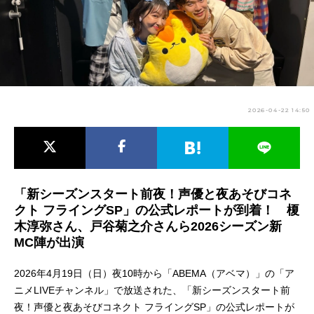
アニメ映画一覧
実写化映画一覧
今期アニメ曜日別一覧
春アニメ
夏アニメ
2026-04-22 14:50
秋アニメ
冬アニメ
男性声優/女性声優一覧
FOLLOW US
「新シーズンスタート前夜！声優と夜あそびコネ
クト フライングSP」の公式レポートが到着！ 榎
木淳弥さん、戸谷菊之介さんら2026シーズン新
MC陣が出演
2026年4月19日（日）夜10時から「ABEMA（アベマ）」の「ア
ニメLIVEチャンネル」で放送された、「新シーズンスタート前
夜！声優と夜あそびコネクト フライングSP」の公式レポートが