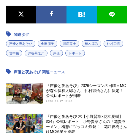
関連タグ
声優と夜あそび
金田朋子
川島零士
榎木淳弥
仲村宗悟
畠中祐
戸谷菊之介
声優
レポート
声優と夜あそび 関連ニュース
『声優と夜あそび』2026シーズンの日曜日MC
が森久保祥太郎さん、仲村宗悟さんに決定！
公式レポートが到着
2026-04-27 17:45
『声優と夜あそび 木【小野賢章×花江夏樹】
#34』公式レポート｜小野賢章さんの「花賢ラ
ーメン」構想にツッコミ炸裂！ 花江夏樹さん
はMC卒業を発表