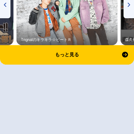
Trignalのキラキラ☆ビートＲ
森久
もっと見る