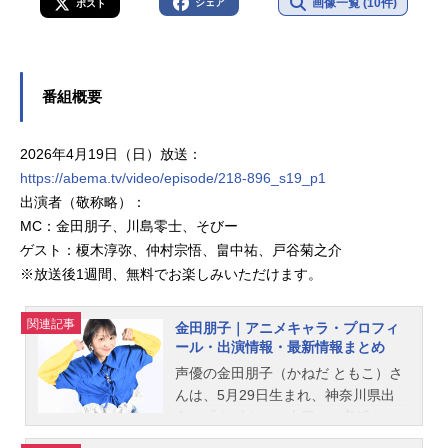
画像一覧 (10件)
シェア
ポスト
番組概要
2026年4月19日（日）放送：
https://abema.tv/video/episode/218-896_s19_p1
出演者（敬称略）：
MC：金田朋子、川島零士、そびー
ゲスト：榎木淳弥、仲村宗悟、畠中祐、戸谷菊之介
※放送後1週間、無料でお楽しみいただけます。
関連記事
金田朋子｜アニメキャラ・プロフィ
ール・出演情報・最新情報まとめ
声優の金田朋子（かねだ ともこ）さ
んは、5月29日生まれ、神奈川県出
身。『あずまんが大王』の美浜ちよ
役をはじめ、『おしりかじり虫』の