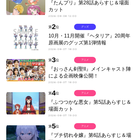
『たんプリ』第28話あらすじ＆場面
カット
2026-08-08 12:00
2
第
位
グッズ
10月・11月開催『ヘタリア』20周年
原画展のグッズ第1弾情報
2026-08-07 18:00
3
第
位
アニメ
『おっさん剣聖II』メインキャスト陣
による企画映像公開！
2026-08-07 18:00
4
第
位
アニメ
『ふつつかな悪女』第5話あらすじ＆
場面カット
2026-08-07 19:00
5
第
位
アニメ
『ブチ切れ令嬢』第6話あらすじ＆場