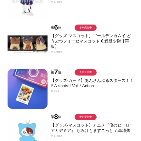
￥2,200
6
第
位
予約受付中
【グッズ-マスコット】ゴールデンカムイ ど
うぶつフォーゼマスコット 6.鯉登少尉【再
販】
￥1,980
7
第
位
予約受付中
【グッズ-カード】あんさんぶるスターズ！！
P.A.shots!! Vol.7 Action
￥275
8
第
位
予約受付中
【グッズ-マスコット】アニメ『僕のヒーロー
アカデミア』 ちみけもますこっと 7.轟凍焦
￥2,200