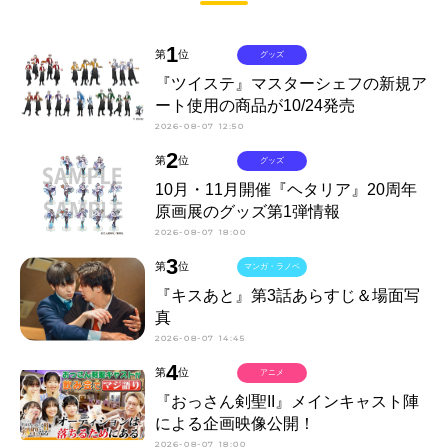
1
第
位
グッズ
『ツイステ』マスターシェフの新規ア
ート使用の商品が10/24発売
2026-08-07 12:50
2
第
位
グッズ
10月・11月開催『ヘタリア』20周年
原画展のグッズ第1弾情報
2026-08-07 18:00
3
第
位
マンガ・ラノベ
『キスあと』第3話あらすじ＆場面写
真
2026-08-07 14:45
4
第
位
アニメ
『おっさん剣聖II』メインキャスト陣
による企画映像公開！
2026-08-07 18:00