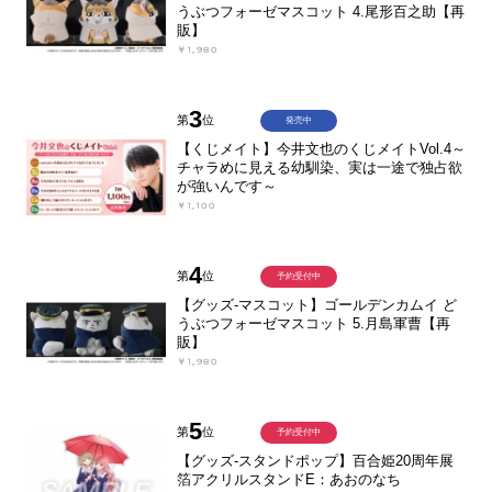
うぶつフォーゼマスコット 4.尾形百之助【再
販】
￥1,980
3
第
位
発売中
【くじメイト】今井文也のくじメイトVol.4～
チャラめに見える幼馴染、実は一途で独占欲
が強いんです～
￥1,100
4
第
位
予約受付中
【グッズ-マスコット】ゴールデンカムイ ど
うぶつフォーゼマスコット 5.月島軍曹【再
販】
￥1,980
5
第
位
予約受付中
【グッズ-スタンドポップ】百合姫20周年展
箔アクリルスタンドE：あおのなち