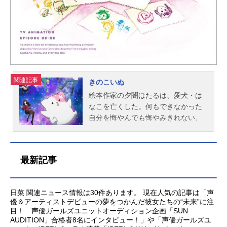
関連記事
きのこいぬ
絵本作家の夕闇ほたるは、愛犬・は
なこを亡くした。何もできなかった
自分を悔やんでも悔やみきれない、
暗くて深い悲しみの底にいた。そん
なある日、庭の雪柳の下にまピンク
色のきのこが生えていることに気づ
最新記事
く。彼がぼんやり眺めていると、そ
れは突然動き出し、しっぽをぶんぶ
ん振って寄ってくる。「きのこの...
日菜 関連ニュース情報は30件あります。 現在人気の記事は「声
犬?」疑問に思いながらも、この謎の
優＆アーティストデビューの夢をつかんだ彼女たちの“未来”に注
生きものと一緒に暮らすことに。す
目！ 声優ガールズユニットオーディション企画「SUN
ると、描いちゃいけないところにお
AUDITION」合格者8名にインタビュー！」や「声優ガールズユ