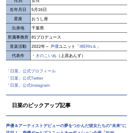
性別
女性
生年月日
5月16日
星座
おうし座
出身地
千葉県
所属事務所
81プロデュース
音楽活動
2022年～
声優
ユニット「
IBERIs＆
」
代表作
・
きのこいぬ
（上原あんず）
「日菜」公式プロフィール
「日菜」公式Twitter
「日菜」公式Instagram
日菜のピックアップ記事
声優＆アーティストデビューの夢をつかんだ彼女たちの“未来”に
注目！ 声優ガールズユニットオーディション企画「SUN