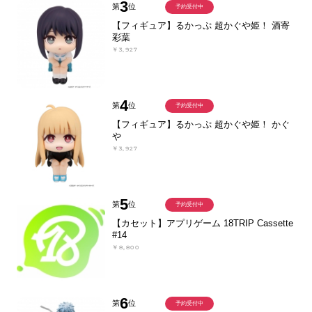
3
第
位
予約受付中
【フィギュア】るかっぷ 超かぐや姫！ 酒寄
彩葉
￥3,927
4
第
位
予約受付中
【フィギュア】るかっぷ 超かぐや姫！ かぐ
や
￥3,927
5
第
位
予約受付中
【カセット】アプリゲーム 18TRIP Cassette
#14
￥8,800
6
第
位
予約受付中