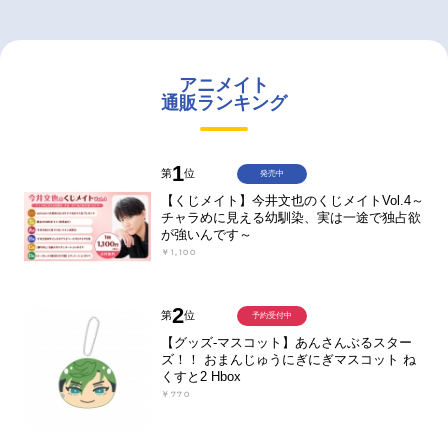
アニメイト
通販ランキング
1
第
位
発売中
【くじメイト】今井文也のくじメイトVol.4～
チャラめに見える幼馴染、実は一途で独占欲
が強いんです～
￥1,100
2
第
位
予約受付中
【グッズ-マスコット】あんさんぶるスター
ズ！！ おまんじゅうにぎにぎマスコット ね
くすと2 Hbox
￥770