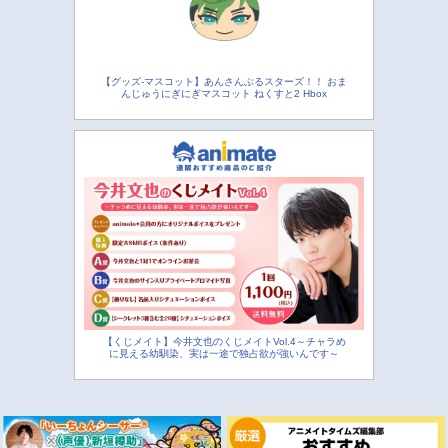
【グッズ-マスコット】あんさんぶるスターズ！！ おま
んじゅうにぎにぎマスコット ねくすと2 Hbox
【くじメイト】今井文也のくじメイトVol.4～チャラめ
に見える幼馴染、実は一途で独占欲が強いんです～