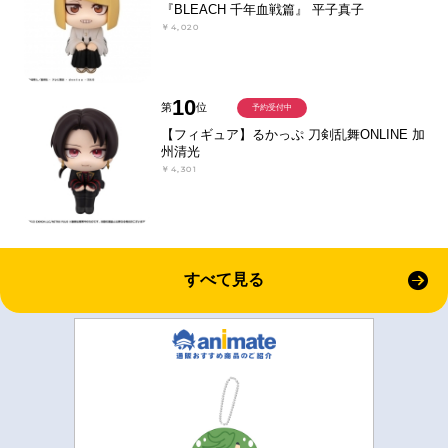
『BLEACH 千年血戦篇』 平子真子
￥4,020
10
第
位
予約受付中
【フィギュア】るかっぷ 刀剣乱舞ONLINE 加
州清光
￥4,301
すべて見る