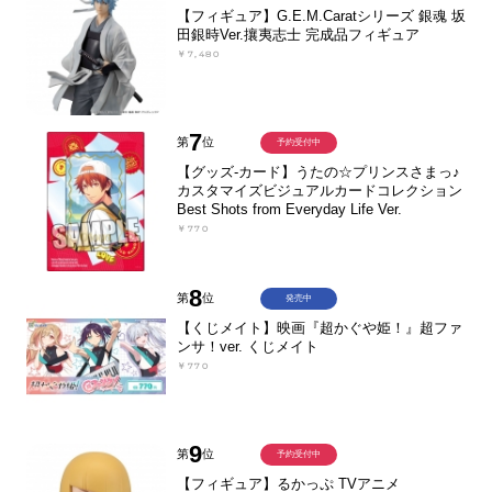
【フィギュア】G.E.M.Caratシリーズ 銀魂 坂
田銀時Ver.攘夷志士 完成品フィギュア
￥7,480
7
第
位
予約受付中
【グッズ-カード】うたの☆プリンスさまっ♪
カスタマイズビジュアルカードコレクション
Best Shots from Everyday Life Ver.
￥770
8
第
位
発売中
【くじメイト】映画『超かぐや姫！』超ファ
ンサ！ver. くじメイト
￥770
9
第
位
予約受付中
【フィギュア】るかっぷ TVアニメ