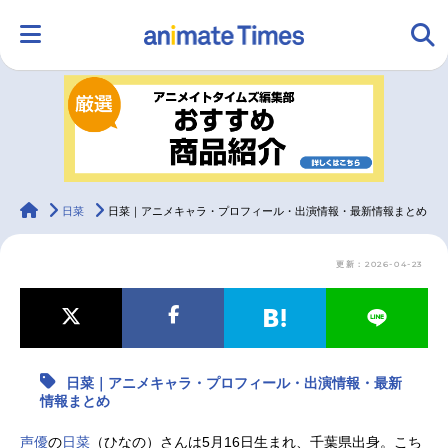
HOME
ランキング
アニメ
声優
ラジオ
みんなの声
グッズ
映画
animateTimes
日菜
日菜｜アニメキャラ・プロフィール・出演情報・最新情報まとめ
更新：2026-04-23
マンガ・ラノベ
ゲーム・アプリ
音楽
コスプレ
2.5次元
配信・Vtuber
トレンド
無料マンガ
日菜｜アニメキャラ・プロフィール・出演情報・最新
最新記事一覧
情報まとめ
アニメ記事一覧
声優記事一覧
声優
の
日菜
（ひなの）さんは5月16日生まれ、千葉県出身。こち