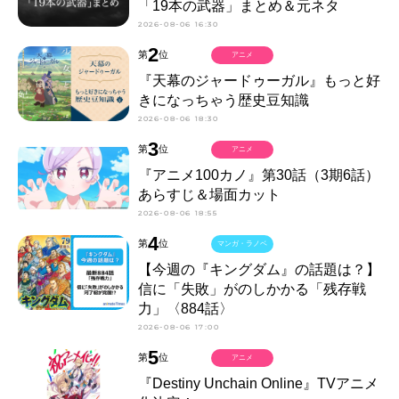
「19本の武器」まとめ＆元ネタ
2026-08-06 16:30
2
第
位
アニメ
『天幕のジャードゥーガル』もっと好
きになっちゃう歴史豆知識
2026-08-06 18:30
3
第
位
アニメ
『アニメ100カノ』第30話（3期6話）
あらすじ＆場面カット
2026-08-06 18:55
4
第
位
マンガ・ラノベ
【今週の『キングダム』の話題は？】
信に「失敗」がのしかかる「残存戦
力」〈884話〉
2026-08-06 17:00
5
第
位
アニメ
『Destiny Unchain Online』TVアニメ