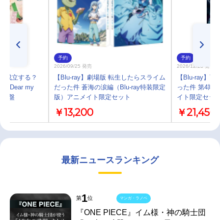
予約
予約
2026/09/25 発売
2026/12/23 発売
情は成立する？
【Blu-ray】劇場版 転生したらスライム
【Blu-ray
「Dear my
だった件 蒼海の涙編（Blu-ray特装限定
った件 第4期
回限定盤
版）アニメイト限定セット
イト限定セッ
￥13,200
￥21,450
最新ニュースランキング
1
第
位
マンガ・ラノベ
『ONE PIECE』イム様・神の騎士団