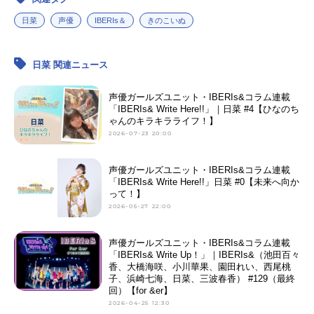
日菜
声優
IBERIs＆
きのこいぬ
日菜 関連ニュース
声優ガールズユニット・IBERIs&コラム連載
「IBERIs& Write Here!!」｜日菜 #4【ひなのち
ゃんのキラキラライフ！】
2026-07-23 20:00
声優ガールズユニット・IBERIs&コラム連載
「IBERIs& Write Here!!」日菜 #0【未来へ向か
って！】
2026-05-27 22:00
声優ガールズユニット・IBERIs&コラム連載
「IBERIs& Write Up！」｜IBERIs&（池田百々
香、大橋海咲、小川華果、園田れい、西尾桃
子、浜崎七海、日菜、三波春香） #129（最終
回）【for &er】
2026-04-25 12:30