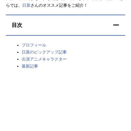
らでは、
日菜
さんのオススメ記事をご紹介！
アニメ映画一覧
実写化映画一覧
今期アニメ曜日別一覧
目次
春アニメ
夏アニメ
プロフィール
秋アニメ
冬アニメ
日菜のピックアップ記事
出演アニメキャラクター
男性声優/女性声優一覧
最新記事
FOLLOW US