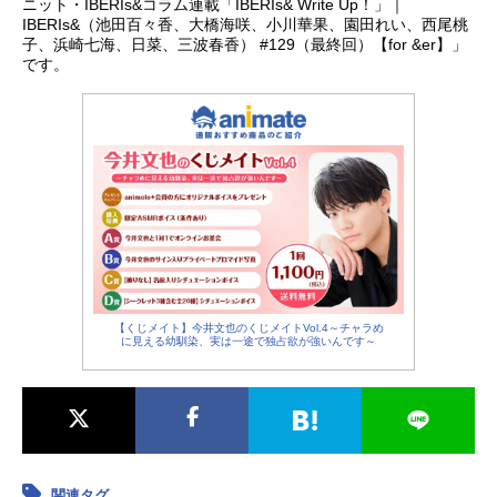
ニット・IBERIs&コラム連載「IBERIs& Write Up！」｜
絵かきして、メロンパンもたこ焼き
IBERIs&（池田百々香、大橋海咲、小川華果、園田れい、西尾桃
も全部食べちゃって、散らかし放題
子、浜崎七海、日菜、三波春香） #129（最終回）【for &er】」
気まま放題。だけど、とぼけた様子
です。
がなんだか憎めない。幼なじみの編
集者こまこちゃんやきのこ研究所の
矢良くんたちも巻き込んだ、きのこ
いぬと過ごす毎日は、少しずつほた
るの表情を変えていく。いろいろ謎
すぎるきのこいぬとほたるとみんな
の、いっしょにいるとなんだか楽し
い笑える日々を描く、ちょこっと不
思議ほんわかアニメーション。作品
名きのこいぬ放送形態TVアニメスケ
ジュール2024年10月3日（木）～202
【くじメイト】今井文也のくじメイトVol.4～チャラめ
に見える幼馴染、実は一途で独占欲が強いんです～
4年12月19日（木）AT-X・TOKYOM
Xほか話数全12話キャストきのこい
ぬ：小林大紀ほたる：上村祐翔天野
こまこ：永瀬アンナ矢良いつき：寺
島拓篤プラム：久野美咲上原あん
ず：日菜上原つばき：千本木彩花
あ...
関連タグ