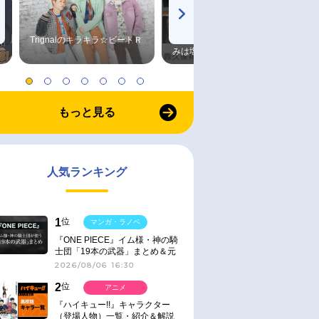
Trignalのキラキラ☆ビートＲ
森久保祥太郎×浪川大輔 つま
みは塩だけ
もっと見る
人気ランキング
1
位
マンガ・ラノベ
『ONE PIECE』イム様・神の騎
士団「19本の武器」まとめ＆元
ネタ
2026/08/06 16:30
2
位
アニメ
『ハイキュー!!』キャラクター
（登場人物）一覧・紹介＆解説