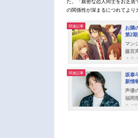
た。「親密な恋人同士をお芝居
の関係性が深まるにつれてより大
関連記事
お隣
第2期
マン
藤宮
き合
で新
関連記事
ぱな
坂泰
新情
を乗
語は
声優
人間
福岡
お隣
をご
スケジ
（金
泰斗
白石