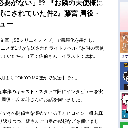
要がない」!? 『お隣の天使様に
間にされていた件2』藤宮 周役・
ュー
A文庫（SBクリエイティブ）で書籍化を果たし、
TVアニメ第1期が放送されたライトノベル『お隣の天使
れていた件』（著：佐伯さん イラスト：はねこ
4月よりTOKYO MXほかで放送中です。
な本作のキャスト・スタッフ陣にインタビューを実
 周役・坂 泰斗さんにお話を伺いました。
ドでその関係性を深めている周とヒロイン・椎名真
振り返りつつ、坂さんご自身の感想などを伺いまし