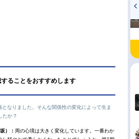
GA文庫／SBクリエイティブ刊）キャラクター原
はねこと監督：熊野千尋シリーズ構成：大知慶一
TVアニメ『戦隊大失格』
ハイキュー!! 烏野高校放送部!
ャラクターデザイン：野口孝行サブキャラクター
radio 大直会 2nd season
イン：倉橋N濘プロップデザイン：新谷真昼色彩設
鈴木ようこ美術監督：河合良介（キューン・プラ
撮影監督：上條智也（projectNo.9）編集：三嶋
三嶋編集室）音楽：日向萌制作：projectNo.9主
OP：「君は恋人」オーイシマサヨシ公開開始年＆
026春アニメ電子...
聴することをおすすめします
関係となりました。そんな関係性の変化によって生ま
したか？
、坂）：
周の心境は大きく変化しています。一番わか