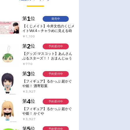
1
第
位
発売中
【くじメイト】今井文也のくじメ
イトVol.4～チャラめに見える幼
馴染、実は一途で独占欲が強いん
￥1,100
です～
2
第
位
予約受付中
【グッズ-マスコット】あんさん
ぶるスターズ！！ おまんじゅう
にぎにぎマスコット ねくすと2
￥770
Hbox
3
第
位
予約受付中
【フィギュア】るかっぷ 超かぐ
や姫！ 酒寄彩葉
￥3,927
4
第
位
予約受付中
【フィギュア】るかっぷ 超かぐ
や姫！ かぐや
￥3,927
5
第
位
予約受付中