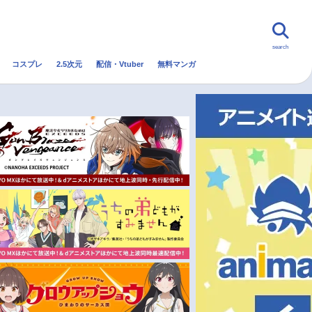
search
コスプレ
2.5次元
配信・Vtuber
無料マンガ
んなの声
グッズ
映画
・Vtuber
トレンド
無料マンガ
秋アニメ
冬アニメ