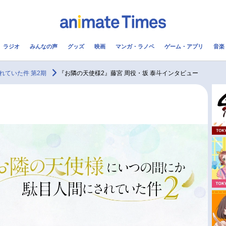
ラジオ
みんなの声
グッズ
映画
マンガ・ラノベ
ゲーム・アプリ
音楽
メ
声優
ラジオ
み
ていた件 第2期
『お隣の天使様2』藤宮 周役・坂 泰斗インタビュー
コスプレ
2.5次元
配信
アニメ映画一覧
今期アニメ曜日別一覧
実写化映画一覧
春アニメ
男性声優/女性声優一覧
夏アニメ
FOLLOW US