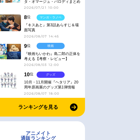
タ・オマージュ・パロディまとめ
2026/07/21 10:00
8
位
マンガ・ラノベ
『キスあと』第3話あらすじ＆場
面写真
2026/08/07 14:45
9
位
映画
『映画ちいかわ』島二郎の正体を
考える【考察・レビュー】
2026/08/03 12:00
10
位
グッズ
10月・11月開催『ヘタリア』20
周年原画展のグッズ第1弾情報
2026/08/07 18:00
ランキングを見る
アニメイト
通販ランキング