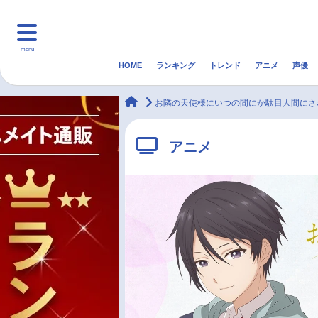
menu
HOME
ランキング
トレンド
アニメ
声優
HOME
ランキング
アニ
animateTimes
お隣の天使様にいつの間にか駄目人間にされ
マンガ・ラノベ
ゲーム・アプリ
音楽
アニメ
最新記事一覧
アニメ記事一覧
声優記事一覧