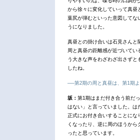
りやすいのは、喋る時の口調が
から徐々に変化していって真昼
葉尻が弾むといった意図してな
うになりました。
真昼との掛け合いは石見さんと
周と真昼の距離感が近づいてい
う大きな声をわざわざ出さずと
したね。
──第2期の周と真昼は、第1期
坂：
第1期はまだ付き合う前だ
はない」と言っていました。は
正式にお付き合いすることにな
くなったり、逆に周のほうから
ったと思っています。