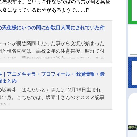
で表現する」という本作ならではの苦労が周と真昼
変になっている部分があるようで……!?
の天使様にいつの間にか駄目人間にされていた件
ションが偶然隣同士だった事から交流が始まった
周と椎名真昼は、高校２年の体育祭後、晴れて付
うことに。手作りのご飯や浴衣デートなど、まる
婚のような雰囲気だが、2人は未だにドキドキしっ
し。そして様々な出来事をきっかけに２人は過去
斗｜アニメキャラ・プロフィール・出演情報・最
報まとめ
り越えていき…。二人の甘くて焦れったい恋の物
続く――作品名お隣の天使様にいつの間にか駄目
の坂泰斗（ばんたいと）さんは12月18日生まれ、
にされていた件第2期放送形態TVアニメシリーズ
県出身。こちらでは、坂泰斗さんのオススメ記事
の天使様にいつの間にか駄目人間にされていた件
紹介！
ュール2026年4月3日（金）～2026年6月19日
）TOKYOMXほか話数全12話キャスト藤宮周：坂
椎名真昼：石見舞菜香赤澤樹：八代拓白河千歳：
晴香木戸彩香：高野麻里佳スタッフ原作：佐伯さ