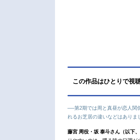
ん（
案：
郎キ
デザ
計：
ント）
章紀（
題歌
季節2
この作品はひとりで視
──第2期では周と真昼が恋人
れるお芝居の違いなどはありま
藤宮 周役・坂 泰斗さん（以下