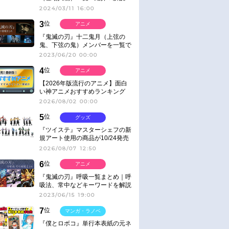
2024/03/11 16:00
3
位
アニメ
『鬼滅の刃』十二鬼月（上弦の
鬼、下弦の鬼）メンバーを一覧で
紹介＆解説（登場鬼の情報まと
2023/06/20 00:00
め）
4
位
アニメ
【2026年版流行のアニメ】面白
い神アニメおすすめランキング
【名作・話題作】｜ジャンル別人
2026/08/02 00:00
気作品をピックアップ
5
位
グッズ
『ツイステ』マスターシェフの新
規アート使用の商品が10/24発売
2026/08/07 12:50
6
位
アニメ
『鬼滅の刃』呼吸一覧まとめ｜呼
吸法、常中などキーワードを解説
2023/06/15 19:00
7
位
マンガ・ラノベ
『僕とロボコ』単行本表紙の元ネ