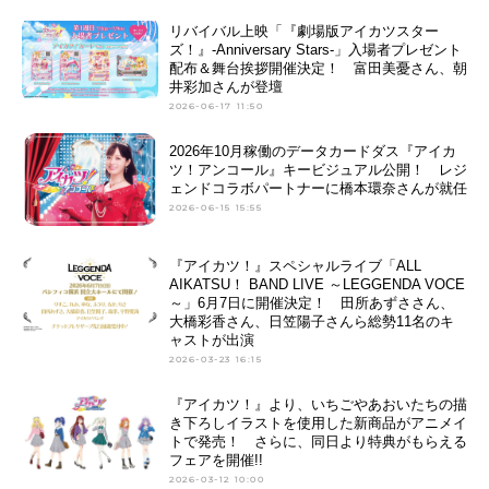
リバイバル上映「『劇場版アイカツスター
ズ！』-Anniversary Stars-」入場者プレゼント
配布＆舞台挨拶開催決定！ 富田美憂さん、朝
井彩加さんが登壇
2026-06-17 11:50
2026年10月稼働のデータカードダス『アイカ
ツ！アンコール』キービジュアル公開！ レジ
ェンドコラボパートナーに橋本環奈さんが就任
2026-06-15 15:55
『アイカツ！』スペシャルライブ「ALL
AIKATSU！ BAND LIVE ～LEGGENDA VOCE
～」6月7日に開催決定！ 田所あずささん、
大橋彩香さん、日笠陽子さんら総勢11名のキ
ャストが出演
2026-03-23 16:15
『アイカツ！』より、いちごやあおいたちの描
き下ろしイラストを使用した新商品がアニメイ
トで発売！ さらに、同日より特典がもらえる
フェアを開催!!
2026-03-12 10:00