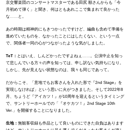
京交響楽団のコンサートマスターである田尻 順さんからも「今
月初めて弾く」と聞き、何はともあれここで集まれて良かった
な……と。
あの時期は精神的にもきつかったですけど、編曲も含めて準備を
進めていたものを、なかったことにはしたくない、という一点
で、関係者一同の心がつながったような気がしました。
TeT：
とはいえ、しんどかったですよねぇ……。公演中止を知っ
て悲しんでいる方々の声を知っては、申し訳ない気持ちになり。
しかし、先が見えない状態なのは、我々も同じであって。
だからこそ、「意地でもお客さんを入れた形で『2nd Stage』を
実現しなければ」という思いに火がつきました。そして2022年8
月、ちょうど『アイカツ！』が10周年を迎えるというタイミング
で、サントリーホールでの「『オケカツ！』2nd Stage 10th
Ver.」を開催することになりました。
生地：
無観客収録も作品として良いものにできた自負はあります