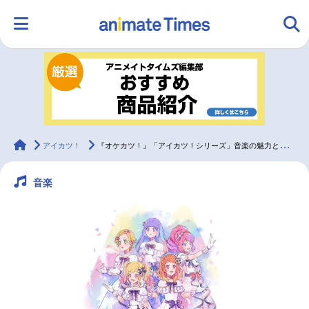
HOME
ランキング
アニメ
声優
ラジオ
みんなの声
グッズ
映画
animateTimes
アイカツ！
『オケカツ！』「アイカツ！シリーズ」音楽の魅力と最新公演の見どころ
音楽
マンガ・ラノベ
ゲーム・アプリ
音楽
コスプレ
2.5次元
配信・Vtuber
トレンド
無料マンガ
最新記事一覧
アニメ記事一覧
声優記事一覧