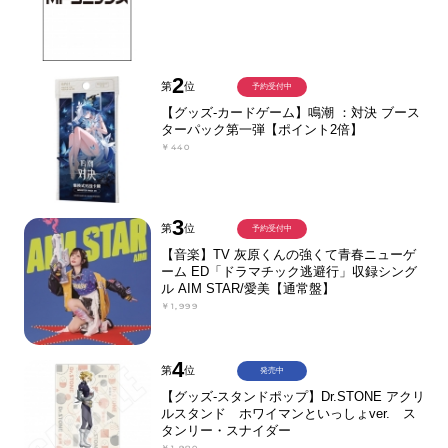
2
第
位
予約受付中
【グッズ-カードゲーム】鳴潮 ：対決 ブース
ターパック第一弾【ポイント2倍】
￥440
3
第
位
予約受付中
【音楽】TV 灰原くんの強くて青春ニューゲ
ーム ED「ドラマチック逃避行」収録シング
ル AIM STAR/愛美【通常盤】
￥1,999
4
第
位
発売中
【グッズ-スタンドポップ】Dr.STONE アクリ
ルスタンド ホワイマンといっしょver. ス
タンリー・スナイダー