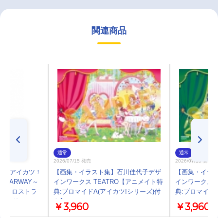
関連商品
通常
通常
2026/07/15 発売
2026/07/15 発売
プ】アイカツ！
【画集・イラスト集】石川佳代子デザ
【画集・イラ
のSTARWAY～
インワークス TEATRO【アニメイト特
インワークス 
 レトロストラ
典:ブロマイドA(アイカツ!シリーズ)付
典:ブロマイド
スタンド
き】
￥3,960
￥3,960