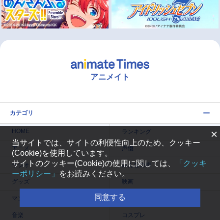
アニメイト
カテゴリ
×
HOME
ランキング
当サイトでは、サイトの利便性向上のため、クッキー
アニメ
声優
(Cookie)を使用しています。
サイトのクッキー(Cookie)の使用に関しては、
「クッキ
ラジオ
みんなの声
ーポリシー」
をお読みください。
グッズ
映画
同意する
マンガ・ラノベ
ゲーム・アプリ
音楽
コスプレ