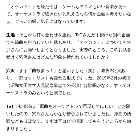
『オケカツ！』を経た今は、ゲームもアニメもいい音楽があっ
て、オーケストラで聴きたいと思えるなら何か企画を考えたいな
ぁ、ぐらいの緩い気分にはなっています。
生地：
そこから打ち合わせを重ね、TeTさんが手掛けた別の企画
でも編曲を担当していた縁もあり、『オケカツ！』についても穴
沢さんにお願いしようとなりました。実際のところ、このお話を
受けて穴沢さんはどんな印象を持たれていましたか？
穴沢：
まず「曲数多っ！」と思いました（笑）。昼夜2公演あ
り、一部セットリストも変わる形式ですしね。2019年2月の初演
（昭和女子大学人見記念講堂での公演）は歌唱がなく、すべてオ
ーケストラのみという公演でした。
TeT：
初演時は「原曲をオーケストラで再現してほしい」とお願
いしたので、穴沢さんもかなり苦心されていましたね。原曲の譜
面などもほぼなく、まずは耳コピで採譜してもらうところから始
まりましたし。