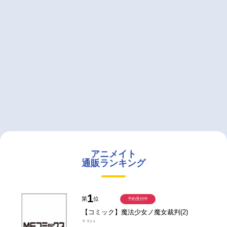
アニメイト
通販ランキング
1
第
位
予約受付中
【コミック】魔法少女ノ魔女裁判(2)
￥924