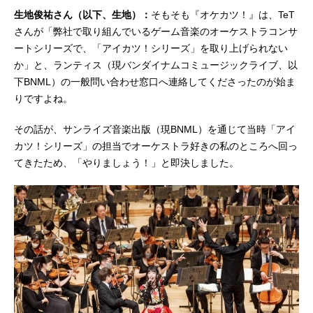
村ゆうな神崎美月：寿美菜子星宮り
生地俊祐さん（以下、生地）：
そもそも『オケカツ！』は、TeT
んご：能登麻美子星宮らいち：瀬戸
さんが「弊社で取り組んでいるゲーム音楽のオーケストラコンサ
麻沙美光石織姫：松谷彼哉ジョニー
ートシリーズで、「アイカツ！シリーズ」を取り上げられない
別府：保村真スタッフ原作：サンラ
イズ制作：サンライズ（BNPicture
か」と、ランティス（現バンダイナムコミュージックライブ、以
s）原案：バンダイ監督：木村隆一シ
下BNML）の一般問い合わせ窓口へ連絡してくださったのが始ま
リーズ構成：加藤陽一キャラクター
りですよね。
デザイン：やぐちひろこ美術監督：
大貫雄司色彩設計：大塚眞純ＣＧデ
その話が、サンライズ音楽出版（現BNML）を通じて当時「アイ
ィレクター：谷口顕也撮影監督：...
カツ！シリーズ」の担当でオーケストラ好きの私のところへ回っ
てきたため、「やりましょう！」と即決しました。