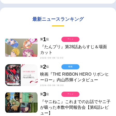
最新ニュースランキング
1
第
位
アニメ
『たんプリ』第28話あらすじ＆場面
カット
2026-08-08 12:00
2
第
位
映画
映画『THE RIBBON HERO リボンヒ
ーロー』内山昂輝インタビュー
2026-08-08 18:00
3
第
位
アニメ
『ヤニねこ』これまでのお話でヤニ子
が吸った本数中間報告会【第6話レビ
ュー】