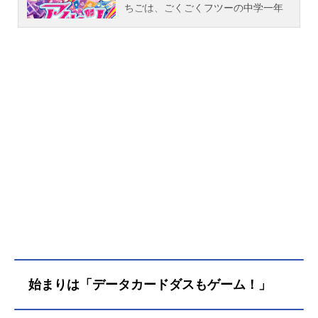
ちごは、ごくごくフツーの中学一年
生の女の子。ところが、親友のあお
いに誘われてアイドル養成の名門
校“スターライト学園”に編入したこと
で、いちごをとりまく世界がガラリ
と変わってしまう。さまざまなライ
バルたちと出会い、アイドルとして
の心得を学びながら、いちごはアイ
カツカードを使って数々のオーディ
ションに挑戦していくことに。新人
アイドルいちごの、明るく元気なア
イドル活動が幕を開ける……!作品名
アイカツ！放送形態TVアニメスケジ
ュール2012年10月8日（月）〜2013
年9月26日（木）テレビ東京ほか話数
全50話キャスト星宮いちご：諸星す
みれ霧矢あおい：田所あずさ紫吹
蘭：大橋彩香有栖川おとめ：黒沢と
始まりは「データカードダスもゲーム！」
もよ藤堂ユリカ：沼倉愛美北大路さ
くら：安野希世乃一ノ瀬かえで：三