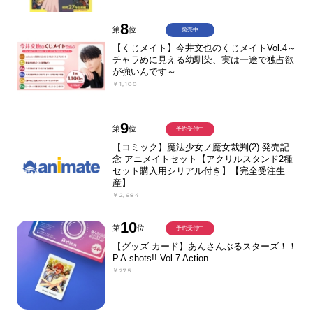
8
第
位
発売中
【くじメイト】今井文也のくじメイトVol.4～
チャラめに見える幼馴染、実は一途で独占欲
が強いんです～
￥1,100
9
第
位
予約受付中
【コミック】魔法少女ノ魔女裁判(2) 発売記
念 アニメイトセット【アクリルスタンド2種
セット購入用シリアル付き】【完全受注生
産】
￥2,684
10
第
位
予約受付中
【グッズ-カード】あんさんぶるスターズ！！
P.A.shots!! Vol.7 Action
￥275