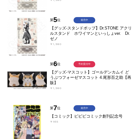
￥1,980
5
第
位
発売中
【グッズ-スタンドポップ】Dr.STONE アクリ
ルスタンド ホワイマンといっしょver. Dr.
ゼノ
￥1,980
6
第
位
予約受付中
【グッズ-マスコット】ゴールデンカムイ ど
うぶつフォーゼマスコット 4.尾形百之助【再
販】
￥1,980
7
第
位
発売中
【コミック】ビビビコミック創刊記念号
￥935