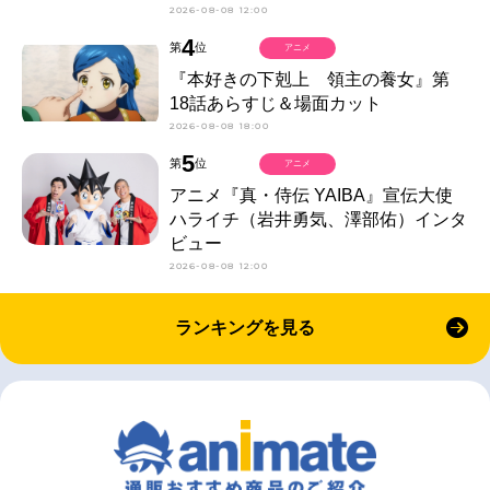
2026-08-08 12:00
4
第
位
アニメ
『本好きの下剋上 領主の養女』第
18話あらすじ＆場面カット
2026-08-08 18:00
5
第
位
アニメ
アニメ『真・侍伝 YAIBA』宣伝大使
ハライチ（岩井勇気、澤部佑）インタ
ビュー
2026-08-08 12:00
ランキングを見る