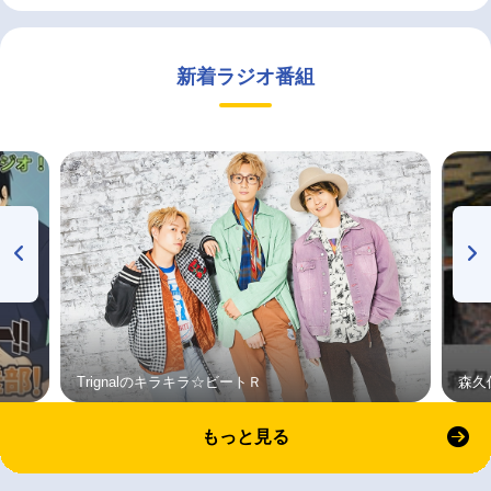
新着ラジオ番組
Trignalのキラキラ☆ビートＲ
森久
もっと見る