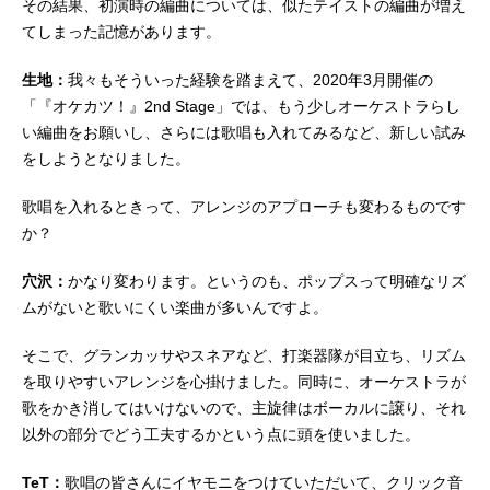
その結果、初演時の編曲については、似たテイストの編曲が増え
てしまった記憶があります。
生地：
我々もそういった経験を踏まえて、2020年3月開催の
「『オケカツ！』2nd Stage」では、もう少しオーケストラらし
い編曲をお願いし、さらには歌唱も入れてみるなど、新しい試み
をしようとなりました。
歌唱を入れるときって、アレンジのアプローチも変わるものです
か？
穴沢：
かなり変わります。というのも、ポップスって明確なリズ
ムがないと歌いにくい楽曲が多いんですよ。
そこで、グランカッサやスネアなど、打楽器隊が目立ち、リズム
を取りやすいアレンジを心掛けました。同時に、オーケストラが
歌をかき消してはいけないので、主旋律はボーカルに譲り、それ
以外の部分でどう工夫するかという点に頭を使いました。
TeT：
歌唱の皆さんにイヤモニをつけていただいて、クリック音