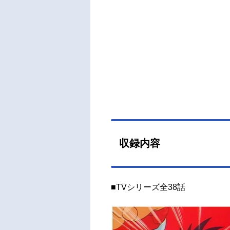
マゲ
ッシ
ムネ&
（金）
話キ
玉川
サイ
AR
付兼
リマ
ン：
収録内容
茂ク
俊彦
さと
■TVシリーズ全38話
彦キャ