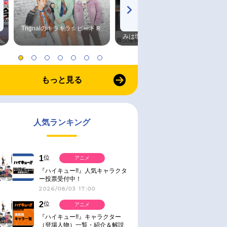
Trignalのキラキラ☆ビートＲ
森久保祥太郎×浪川大輔 つま
みは塩だけ
もっと見る
人気ランキング
1
位
アニメ
『ハイキュー!!』人気キャラクタ
ー投票受付中！
2026/08/03 17:00
2
位
アニメ
『ハイキュー!!』キャラクター
（登場人物）一覧・紹介＆解説