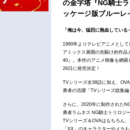
の金字塔『NG騎士ラ
ッケージ版ブルーレイ
「俺は今、猛烈に熱血しているっ!
1990年よりテレビアニメとし
アミックス展開の先駆け的作品
40』。本作のアニメ映像を網羅
26日に発売決定！
TVシリーズ全38話に加え、OV
勇者の活躍「TVシリーズ総集編
さらに、2020年に制作されたN
勇者ラムネス NG騎士トリロジ
TVシリーズ＆OVAはもちろん
「XX」のキャラクターやメカ