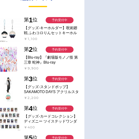
1
第
位
予約受付中
【グッズ-キーホルダー】呪術廻
戦 ふわコロりんセットキーホル
ダー【アニメイト特典付】
￥1,100
2
第
位
予約受付中
【Blu-ray】『劇場版モノノ怪 第
三章 蛇神』Blu-ray
￥9,900
3
第
位
予約受付中
【グッズ-スタンドポップ】
SAKAMOTO DAYS アクリルスタ
ンド～Sunny Afternoon～ 4.南雲
￥2,200
4
第
位
予約受付中
【グッズ-カードコレクション】
ディズニー ツイステッドワンダ
ーランド ランダムカードコレク
￥400
ション クラブ・ウェアver.
5
第
位
予約受付中