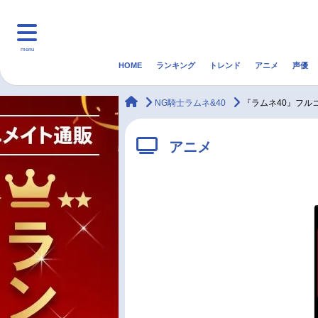
menu
HOME
ランキング
トレンド
アニメ
声優
HOME
ランキング
アニ
animateTimes
NG騎士ラムネ&40
『ラムネ40』フル
マンガ・ラノベ
ゲーム・アプリ
音楽
アニメ
最新記事一覧
アニメ記事一覧
声優記事一覧