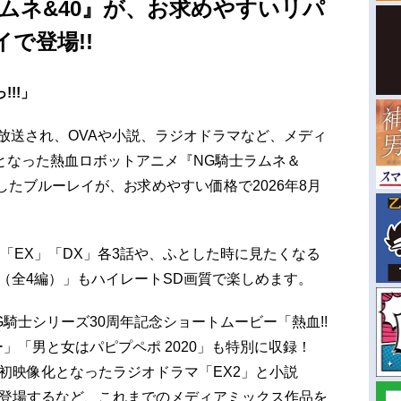
ムネ&40』が、お求めやすいリパ
で登場!!
!!」
て放送され、OVAや小説、ラジオドラマなど、メディ
となった熱血ロボットアニメ『NG騎士ラムネ＆
したブルーレイが、お求めやすい価格で2026年8月
A「EX」「DX」各3話や、ふとした時に見たくなる
（全4編）」もハイレートSD画質で楽しめます。
G騎士シリーズ30周年記念ショートムービー「熱血!!
ー」「男と女はパピプペポ 2020」も特別に収録！
、初映像化となったラジオドラマ「EX2」と小説
も登場するなど、これまでのメディアミックス作品を