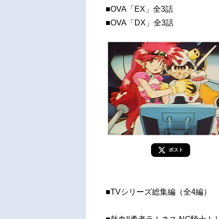
■OVA「EX」全3話
■OVA「DX」全3話
ポスト
■TVシリーズ総集編（全4編）