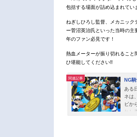
包括する場面が詰め込まれてい
ねぎしひろし監督、メカニック
ー菅沼英治氏といった当時の主
年のファン必見です！
熱血メーターが振り切れること
ひ堪能してください!!
関連記事
NG騎
ある
ネは
ビか
れし
行か
は、
た。