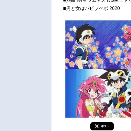
■熱血!!勇者ラムネス NG騎士ト
■男と女はパピプペポ 2020
ポスト