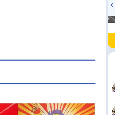
の野望を食い止めるため、守護騎士・キングスカ
ャーを呼び出し立ち向ってゆく。作品名NG騎士ラ
高橋美紀のおんぷの気持ち
TVアニメ『戦隊大失格』
40放送形態TVアニメスケジュール1990年4月6日
♪ in アニメイトタイムズ
radio 大直会 2nd season
～1991年1月4日（金）テレビ東京ほか話数全38
ャストラムネ：草尾毅ミルク：横山智佐ココア：
紗己子（現：玉川砂記子）タマＱ：神代知衣ダ・
ダー：矢尾一樹レスカ：松井菜桜子ヘビメタコ：T
AKOドン・ハルマゲ：飯塚昭三ヨッコーラ三世：肝
太セイローム：飛田展男シルコーン：菅原淳一キ
ン：ならはしみきブルマン：真柴摩利ブレンド
梁田清之アッサーム：梅津秀行ゼンザイン：中原
ィーンサイダロン：松本保典スタッフ企画：佐藤
構成：ぶらざあのっぽシリーズ構成補：あかほり
る監督：ねぎしひろしキャラクター原案：伊東岳
ラクター...