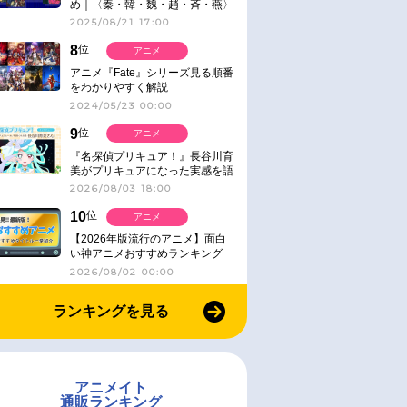
め｜〈秦・韓・魏・趙・斉・燕〉
2025/08/21 17:00
8
位
アニメ
アニメ『Fate』シリーズ見る順番
をわかりやすく解説
2024/05/23 00:00
9
位
アニメ
『名探偵プリキュア！』長谷川育
美がプリキュアになった実感を語
る【インタビュー】
2026/08/03 18:00
10
位
アニメ
【2026年版流行のアニメ】面白
い神アニメおすすめランキング
【名作・話題作】｜ジャンル別人
2026/08/02 00:00
気作品をピックアップ
ランキングを見る
アニメイト
通販ランキング