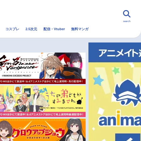
search
コスプレ
2.5次元
配信・Vtuber
無料マンガ
んなの声
グッズ
映画
・Vtuber
トレンド
無料マンガ
秋アニメ
冬アニメ