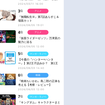
2024/03/11 16:00
3
位
アニメ
『無職転生Ⅲ』第7話あらすじ＆
場面カット
2026/08/05 19:01
4
位
アニメ
『仮面ライダーゼッツ』万津莫の
魅力に迫る
2026/08/05 12:00
5
位
マンガ・ラノベ
【今週の『ハンター×ハンタ
ー』】第2王子詰みか？ 第1王
子と第4王子が対峙「発令」＜
2026/08/03 14:40
No.416＞
6
位
映画
『映画ちいかわ』島二郎の正体を
考える【考察・レビュー】
2026/08/03 12:00
7
位
マンガ・ラノベ
『キングダム』キャラクターまと