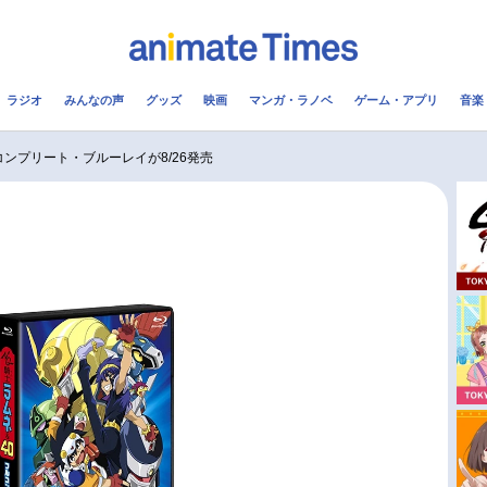
ラジオ
みんなの声
グッズ
映画
マンガ・ラノベ
ゲーム・アプリ
音楽
メ
声優
ラジオ
み
コンプリート・ブルーレイが8/26発売
コスプレ
2.5次元
配信
アニメ映画一覧
今期アニメ曜日別一覧
実写化映画一覧
春アニメ
男性声優/女性声優一覧
夏アニメ
FOLLOW US