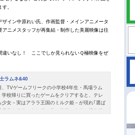
ます。
デザイン中原れい氏、作画監督・メインアニメータ
要アニメスタッフが再集結・制作した美麗映像は往
間違いなし！ ここでしか見られないＱ極映像をぜ
士ラムネ&40
日、TVゲームフリークの小学校4年生・馬場ラム
、学校帰りに買ったゲームをクリアすると、テレ
ら少女－実はアララ王国のミルク姫－が現れ｢選ば
勇者ラムネス」としてハラハラワールドへ連れて
れる。ハラハラワールドでラムネを待っていたの
世界征服を企む大魔術師ドン・ハルマゲ達だっ
妖神ゴブーリキを復活させようとするドン・ハル