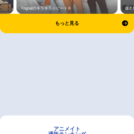
Trignalのキラキラ☆ビートＲ
森久
もっと見る
アニメイト