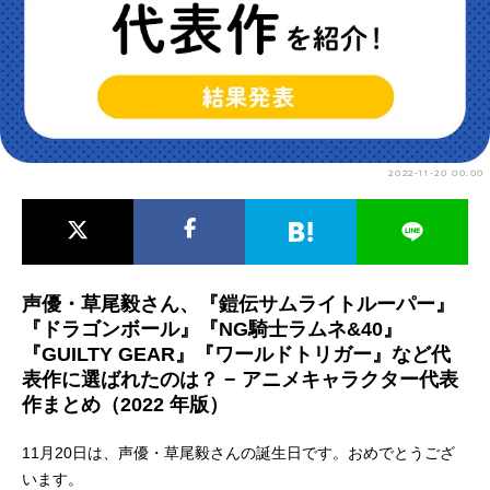
アニメ映画一覧
実写化映画一覧
今期アニメ曜日別一覧
春アニメ
夏アニメ
2022-11-20 00:00
秋アニメ
冬アニメ
男性声優/女性声優一覧
FOLLOW US
声優・草尾毅さん、『鎧伝サムライトルーパー』
『ドラゴンボール』『NG騎士ラムネ&40』
『GUILTY GEAR』『ワールドトリガー』など代
表作に選ばれたのは？ − アニメキャラクター代表
作まとめ（2022 年版）
11月20日は、声優・草尾毅さんの誕生日です。おめでとうござ
います。