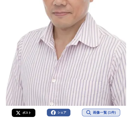
画像一覧 (1件)
シェア
ポスト