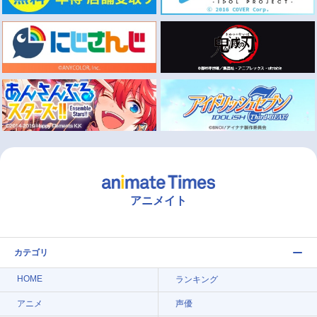
アニメイト
カテゴリ
HOME
ランキング
アニメ
声優