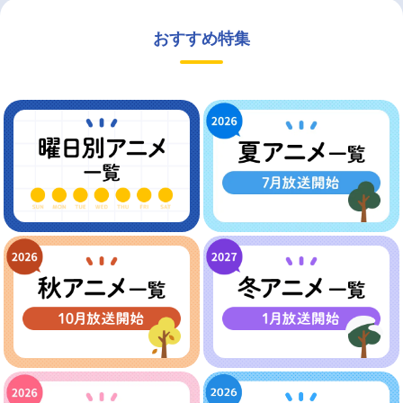
おすすめ特集