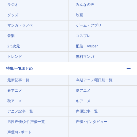
ラジオ
みんなの声
グッズ
映画
マンガ・ラノベ
ゲーム・アプリ
音楽
コスプレ
2.5次元
配信・Vtuber
トレンド
無料マンガ
特集/一覧まとめ
最新記事一覧
今期アニメ曜日別一覧
春アニメ
夏アニメ
秋アニメ
冬アニメ
アニメ記事一覧
声優記事一覧
男性声優/女性声優一覧
声優×インタビュー
声優×レポート