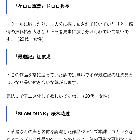
『ケロロ軍曹』ドロロ兵長
・クールに戦ったり、主人公に振り回されて泣いていたりと、感
情の振れ幅が大きなキャラを見事に演じ分けられていて凄いで
す。（20代・女性）
『最遊記』紅孩児
・この作品を常に追っていた訳では無いですが最遊記の紅孩児と
はかなり長い付き合いな気がします。
完結までアニメ化して欲しいですね。（20代・女性）
『SLAM DUNK』桜木花道
・草尾さんの声と名前を認識した作品ジャンプ本誌、コミックな
どスラムダンク作品のページをめくると、脳内再生が可能なくら