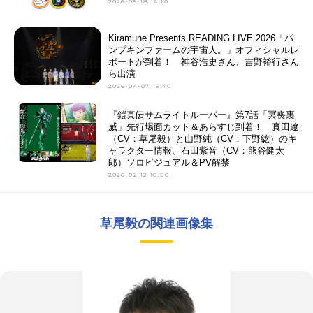
2026-05-18 14:10
Kiramune Presents READING LIVE 2026「パ
ンプキンファームの宇宙人。」オフィシャルレ
ポートが到着！ 神谷浩史さん、吉野裕行さん
ら出演
2026-04-07 15:40
『鎧真伝サムライトルーパー』第7話「冥喪裏
威」先行場面カット＆あらすじ到着！ 真田遼
（CV：草尾毅）と山野純（CV：下野紘）のキ
ャラクター情報、石田紫音（CV：熊谷健太
郎）ソロビジュアル＆PV解禁
2026-02-12 18:00
草尾毅の関連画像集