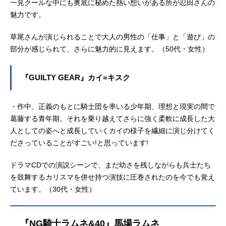
一見クールな中にも奥底に秘めた熱い想いがある所が忍田さんの
魅力です。
草尾さんが演じられることで大人の男性の「仕事」と「遊び」の
部分が感じられて、さらに魅力的に見えます。（50代・女性）
『GUILTY GEAR』カイ=キスク
・作中、正義のもとに騎士団を率いる少年期、理想と現実の間で
葛藤する青年期、それを乗り越えてさらに強く柔軟に成長した大
人としての姿へと成長していくカイの様子を繊細に演じ分けてく
ださっていることがすごい!と思っています!
ドラマCDでの演説シーンで、まだ幼さを残しながらも兵士たち
を鼓舞するカリスマを併せ持つ演技に圧巻されたのを今でも覚え
ています。（30代・女性）
『NG騎士ラムネ&40』馬場ラムネ