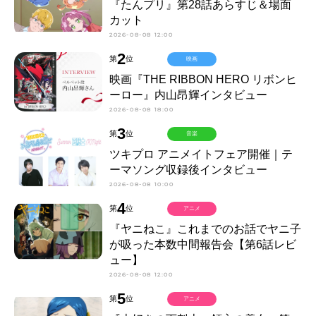
『たんプリ』第28話あらすじ＆場面
カット
2026-08-08 12:00
2
第
位
映画
映画『THE RIBBON HERO リボンヒ
ーロー』内山昂輝インタビュー
2026-08-08 18:00
3
第
位
音楽
ツキプロ アニメイトフェア開催｜テ
ーマソング収録後インタビュー
2026-08-08 10:00
4
第
位
アニメ
『ヤニねこ』これまでのお話でヤニ子
が吸った本数中間報告会【第6話レビ
ュー】
2026-08-08 12:00
5
第
位
アニメ