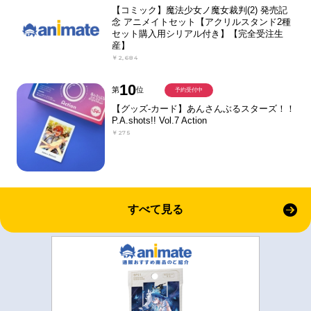
【コミック】魔法少女ノ魔女裁判(2) 発売記
念 アニメイトセット【アクリルスタンド2種
セット購入用シリアル付き】【完全受注生
産】
￥2,684
10
第
位
予約受付中
【グッズ-カード】あんさんぶるスターズ！！
P.A.shots!! Vol.7 Action
￥275
すべて見る