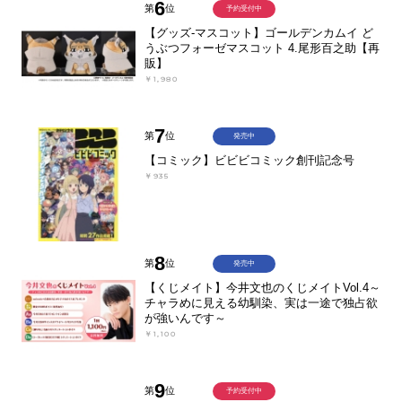
6
第
位
予約受付中
【グッズ-マスコット】ゴールデンカムイ ど
うぶつフォーゼマスコット 4.尾形百之助【再
販】
￥1,980
7
第
位
発売中
【コミック】ビビビコミック創刊記念号
￥935
8
第
位
発売中
【くじメイト】今井文也のくじメイトVol.4～
チャラめに見える幼馴染、実は一途で独占欲
が強いんです～
￥1,100
9
第
位
予約受付中