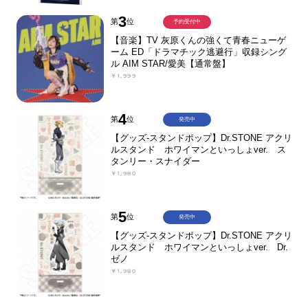
3
第
位
予約受付中
【音楽】TV 灰原くんの強くて青春ニューゲ
ーム ED「ドラマチック逃避行」収録シング
ル AIM STAR/愛美【通常盤】
￥1,999
4
第
位
発売中
【グッズ-スタンドポップ】Dr.STONE アクリ
ルスタンド ホワイマンといっしょver. ス
タンリー・スナイダー
￥1,980
5
第
位
発売中
【グッズ-スタンドポップ】Dr.STONE アクリ
ルスタンド ホワイマンといっしょver. Dr.
ゼノ
￥1,980