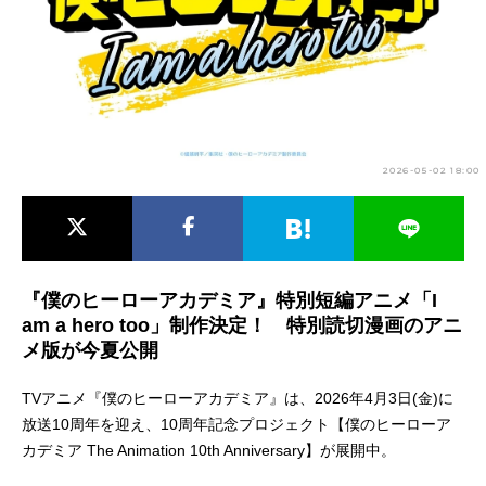
アニメ映画一覧
実写化映画一覧
今期アニメ曜日別一覧
春アニメ
夏アニメ
2026-05-02 18:00
秋アニメ
冬アニメ
男性声優/女性声優一覧
FOLLOW US
『僕のヒーローアカデミア』特別短編アニメ「I
am a hero too」制作決定！ 特別読切漫画のアニ
メ版が今夏公開
TVアニメ『僕のヒーローアカデミア』は、2026年4月3日(金)に
放送10周年を迎え、10周年記念プロジェクト【僕のヒーローア
カデミア The Animation 10th Anniversary】が展開中。