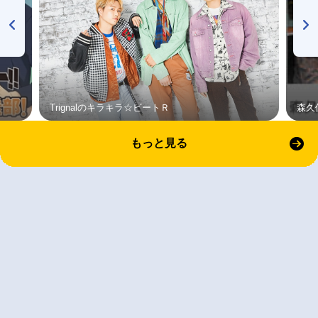
Trignalのキラキラ☆ビートＲ
森久
もっと見る