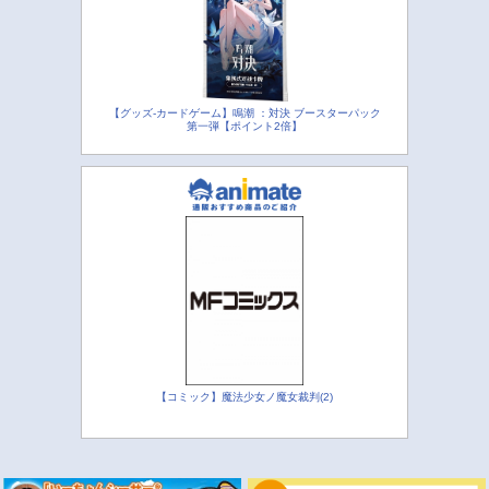
【グッズ-カードゲーム】鳴潮 ：対決 ブースターパック
第一弾【ポイント2倍】
【コミック】魔法少女ノ魔女裁判(2)