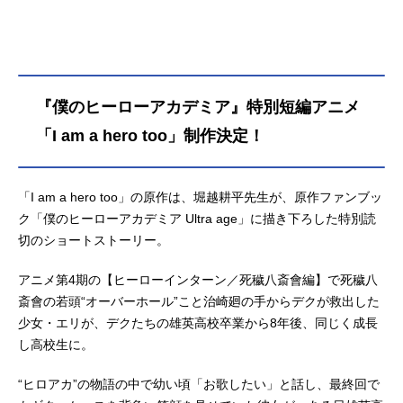
『僕のヒーローアカデミア』特別短編アニメ
「I am a hero too」制作決定！
「I am a hero too」の原作は、堀越耕平先生が、原作ファンブッ
ク「僕のヒーローアカデミア Ultra age」に描き下ろした特別読
切のショートストーリー。
アニメ第4期の【ヒーローインターン／死穢八斎會編】で死穢八
斎會の若頭“オーバーホール”こと治崎廻の手からデクが救出した
少女・エリが、デクたちの雄英高校卒業から8年後、同じく成長
し高校生に。
“ヒロアカ”の物語の中で幼い頃「お歌したい」と話し、最終回で