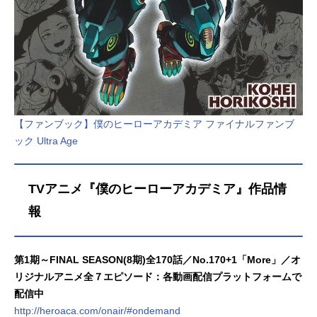
【ファンブック】僕のヒーローアカデミア ファイナルファンブ
ック Ultra Age
TVアニメ『僕のヒーローアカデミア』作品情
報
第1期～FINAL SEASON(8期)全170話／No.170+1「More」／オ
リジナルアニメ全７エピソード：各動画配信プラットフォームで
配信中
http://heroaca.com/onair/#ondemand