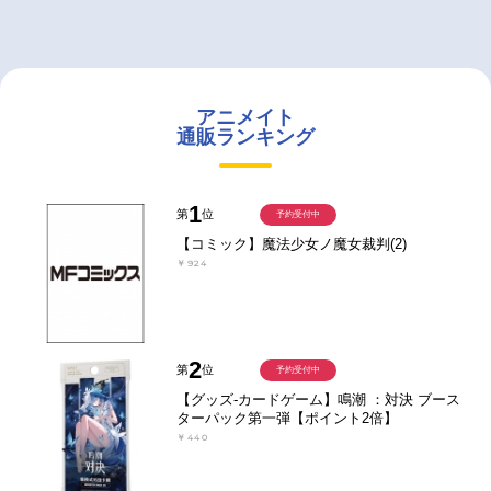
アニメイト
通販ランキング
1
第
位
予約受付中
【コミック】魔法少女ノ魔女裁判(2)
￥924
2
第
位
予約受付中
【グッズ-カードゲーム】鳴潮 ：対決 ブース
ターパック第一弾【ポイント2倍】
￥440