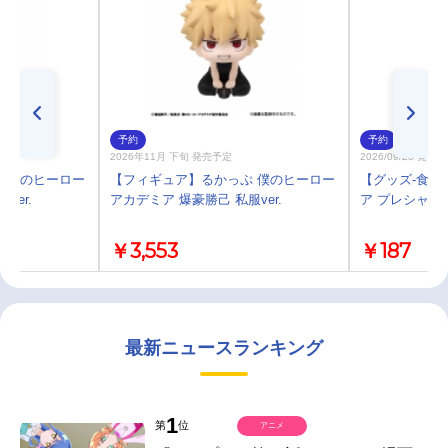
予約
予約
2026年11月 下旬 発売予定
2026/09/28 発売
 僕のヒーロー
【フィギュア】るかっぷ 僕のヒーロー
【グッズ-食品
ver.
アカデミア 爆豪勝己 私服ver.
ア プレシャス
￥3,553
￥187
最新ニュースランキング
1
第
位
アニメ