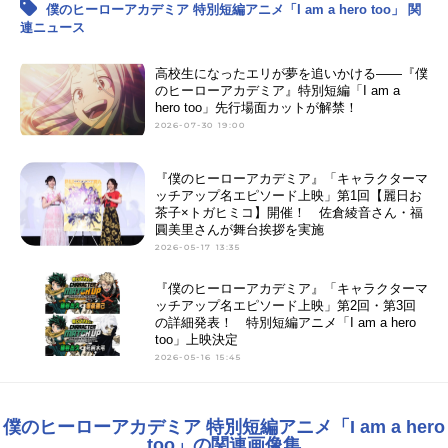
僕のヒーローアカデミア 特別短編アニメ「I am a hero too」 関
連ニュース
高校生になったエリが夢を追いかける――『僕
のヒーローアカデミア』特別短編「I am a
hero too」先行場面カットが解禁！
2026-07-30 19:00
『僕のヒーローアカデミア』「キャラクターマ
ッチアップ名エピソード上映」第1回【麗日お
茶子×トガヒミコ】開催！ 佐倉綾音さん・福
圓美里さんが舞台挨拶を実施
2026-05-17 13:35
『僕のヒーローアカデミア』「キャラクターマ
ッチアップ名エピソード上映」第2回・第3回
の詳細発表！ 特別短編アニメ「I am a hero
too」上映決定
2026-05-16 15:45
僕のヒーローアカデミア 特別短編アニメ「I am a hero
too」の関連画像集