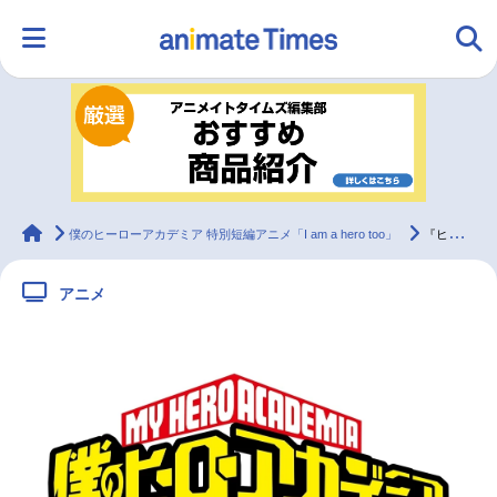
HOME
ランキング
アニメ
声優
ラジオ
みんなの声
グッズ
映画
animateTimes
僕のヒーローアカデミア 特別短編アニメ「I am a hero too」
『ヒロアカ』特別短編アニメ「I am a hero too」制作決定！
アニメ
マンガ・ラノベ
ゲーム・アプリ
音楽
コスプレ
2.5次元
配信・Vtuber
トレンド
無料マンガ
最新記事一覧
アニメ記事一覧
声優記事一覧