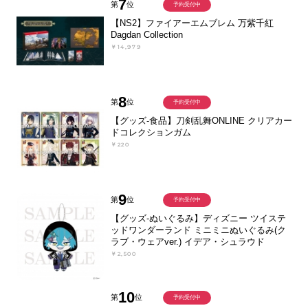
7
第
位
予約受付中
【NS2】ファイアーエムブレム 万紫千紅
Dagdan Collection
￥14,979
8
第
位
予約受付中
【グッズ-食品】刀剣乱舞ONLINE クリアカー
ドコレクションガム
￥220
9
第
位
予約受付中
【グッズ-ぬいぐるみ】ディズニー ツイステ
ッドワンダーランド ミニミニぬいぐるみ(ク
ラブ・ウェアver.) イデア・シュラウド
￥2,500
10
第
位
予約受付中