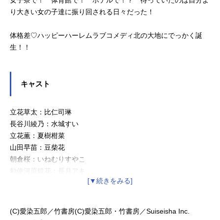
女子寮で！ 体育館で！ ホテルで！？ 待っていたのは自分よ
り大きい女の子達に振り回される日々だった！
体格差♡ハッピーハーレムラブコメディ北の大地にでっかく誕
生！！
キャスト
立花草太：比仁司琳
長谷川綾乃：水城すい
立花薫：夏樹柑菜
山田早苗：豆柴花
朝倉桜：いねむりすやこ
勅使河原鏡花：長月アキ
ユリア・マッケンジー：神崎のえる
(C)愛染五郎／竹書房(C)愛染五郎・竹書房／Suiseisha Inc.