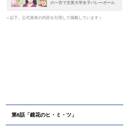
の一言で北英大学女子バレーボール
部の寮長兼監督にされてしまった草
太。そこには初恋相手の綾乃がいて
＜以下、公式発表の内容を引用して掲載しています＞
草太は運命の再会を果たしたのだ
が…女子寮で！ 体育館で！ ホテ
ルで！？ 待っていたのは自分より
大きい女の子達に振り回される日々
だった！体格差♡ハッピーハーレム
ラブコメディ北の大地にでっかく誕
生！！作品名大きい女の子は好きで
すか？放送形態TVアニメスケジュー
ル2026年4月5日（日）～2026年6月
21日（日）TOKYOMX・BS11にて話
数全12話キャスト立花草太：比仁司
琳長谷川綾乃：水城すい立花薫：夏
樹柑菜山田早苗：豆柴花朝倉桜：い
ねむりすやこ勅使河原鏡花：長月ア
キユリア・マッケンジー：神崎のえ
第6話「鏡花のヒ・ミ・ツ」
るスタッフ原作：愛染五郎（出版：
竹書房）監督：藁井草太シリーズ構