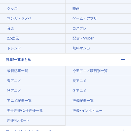
グッズ
映画
マンガ・ラノベ
ゲーム・アプリ
音楽
コスプレ
2.5次元
配信・Vtuber
トレンド
無料マンガ
特集/一覧まとめ
最新記事一覧
今期アニメ曜日別一覧
春アニメ
夏アニメ
秋アニメ
冬アニメ
アニメ記事一覧
声優記事一覧
男性声優/女性声優一覧
声優×インタビュー
声優×レポート