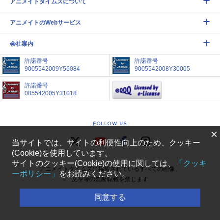
アニメイトタイムズについて
アニメイトのWebサービス
会社案内
許諾番号
許諾番号
9005542009Y56084
9005542008Y30005
許諾番号
005542005Y31018
FOLLOW US
×
当サイトでは、サイトの利便性向上のため、クッキー
(Cookie)を使用しています。
サイトのクッキー(Cookie)の使用に関しては、
「クッキ
アニメイトタイムズに掲載されているすべての画像、
ーポリシー」
をお読みください。
文章等の無断転載を禁じます
同意する
COPYRIGHT(C) ANIMATE CORPORATION.
ALL RIGHTS RESERVED