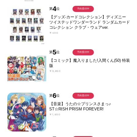
4
第
位
予約受付中
【グッズ-カードコレクション】ディズニー
ツイステッドワンダーランド ランダムカード
コレクション クラブ・ウェアver.
￥400
5
第
位
予約受付中
【コミック】魔入りました!入間くん(50) 特装
版
￥3,850
6
第
位
予約受付中
【音楽】うたの☆プリンスさまっ♪
ST☆RISH PRISM FOREVER!
￥1,650