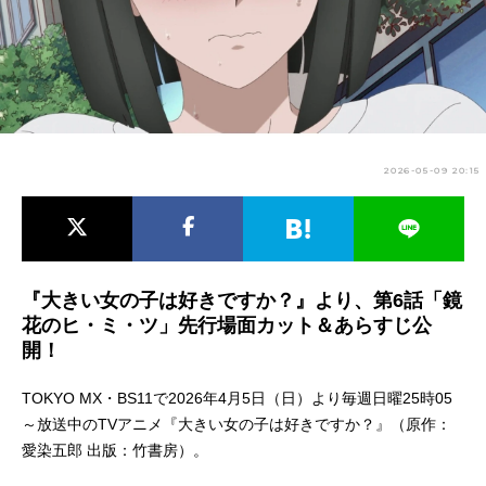
アニメ映画一覧
実写化映画一覧
今期アニメ曜日別一覧
春アニメ
夏アニメ
2026-05-09 20:15
秋アニメ
冬アニメ
男性声優/女性声優一覧
FOLLOW US
『大きい女の子は好きですか？』より、第6話「鏡
花のヒ・ミ・ツ」先行場面カット＆あらすじ公
開！
TOKYO MX・BS11で2026年4月5日（日）より毎週日曜25時05
～放送中のTVアニメ『大きい女の子は好きですか？』（原作：
愛染五郎 出版：竹書房）。