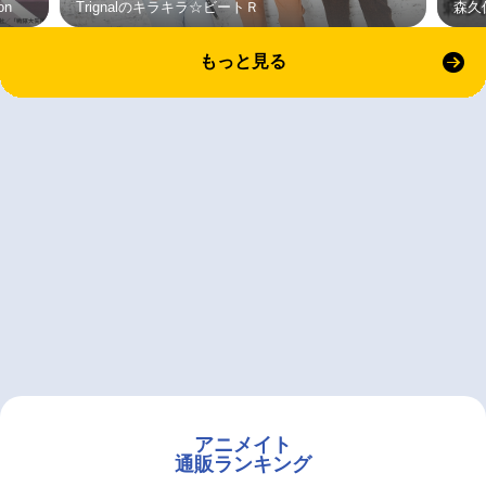
on
Trignalのキラキラ☆ビートＲ
森久
もっと見る
アニメイト
通販ランキング