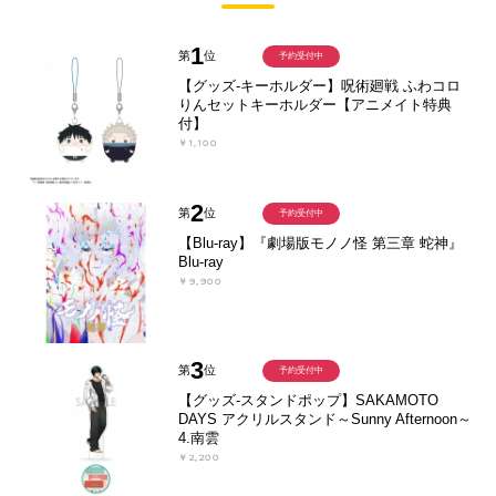
1
第
位
予約受付中
【グッズ-キーホルダー】呪術廻戦 ふわコロ
りんセットキーホルダー【アニメイト特典
付】
￥1,100
2
第
位
予約受付中
【Blu-ray】『劇場版モノノ怪 第三章 蛇神』
Blu-ray
￥9,900
3
第
位
予約受付中
【グッズ-スタンドポップ】SAKAMOTO
DAYS アクリルスタンド～Sunny Afternoon～
4.南雲
￥2,200