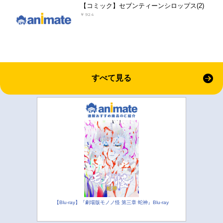
【コミック】セブンティーンシロップス(2)
￥924
すべて見る
【Blu-ray】『劇場版モノノ怪 第三章 蛇神』Blu-ray