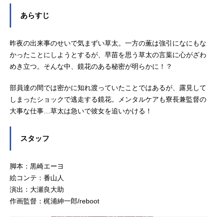
成：黒崎エーヨキャラクターデザイ
ン：足高長江色彩設計：ねるねる美
あらすじ
術監督：佐藤桃子撮影監督：鳳凰院
修羅苦羅編集：新海コウキ音響監
昨夜の出来事のせいで気まずい草太。一方の薫は強引になにもな
督：司馬明徳音響制作：スタジオマ
ウス音楽：でか大アニメーション制
かったことにしようとするが、早苗を思う草太の言葉に心がざわ
作：studioHōKIBOSHI製作：彗星社
めき立つ。そんな中、鏡花のある秘密が明らかに！？
主題歌「世界にひとつのギフト」中
恵光城公開開始年＆季節2026春アニ
部員達の間では密かに知れ渡っていたことではあるが、露見して
メ(C)愛染五郎／竹書房(C)愛染五
しまったショックで逃走する鏡花。メンタルケアも寮長兼監督の
郎・竹書...
大事な仕事…草太は急いで彼女を追いかける！
スタッフ
脚本：黒崎エーヨ
絵コンテ：番山人
演出：大瀬良大助
作画監督：梶浦紳一郎/reboot