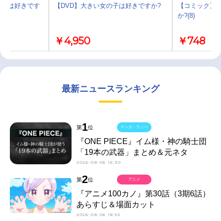
の子は好きです
【DVD】大きい女の子は好きですか?
【コミック】
か?(8)
￥4,950
￥748
最新ニュースランキング
1
第
位
マンガ・ラノベ
『ONE PIECE』イム様・神の騎士団
「19本の武器」まとめ＆元ネタ
2026-08-06 16:30
2
第
位
アニメ
『アニメ100カノ』第30話（3期6話）
あらすじ＆場面カット
2026-08-06 18:55