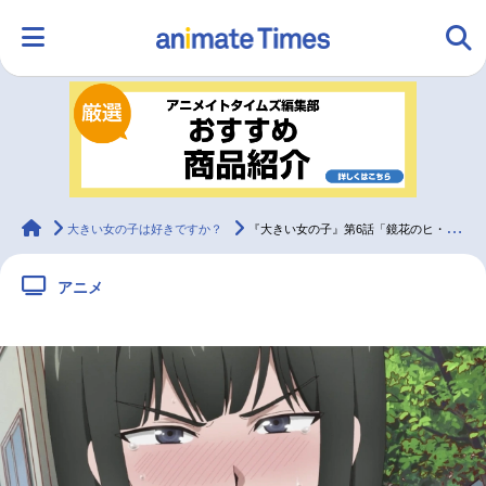
HOME
ランキング
アニメ
声優
ラジオ
みんなの声
グッズ
映画
animateTimes
大きい女の子は好きですか？
『大きい女の子』第6話「鏡花のヒ・ミ・ツ」先行場面カット＆あらすじ
アニメ
マンガ・ラノベ
ゲーム・アプリ
音楽
コスプレ
2.5次元
配信・Vtuber
トレンド
無料マンガ
最新記事一覧
アニメ記事一覧
声優記事一覧