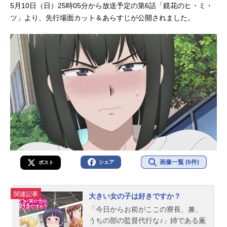
5月10日（日）25時05分から放送予定の第6話「鏡花のヒ・ミ・
ツ」より、先行場面カット＆あらすじが公開されました。
画像一覧 (6件)
シェア
ポスト
関連記事
大きい女の子は好きですか？
「今日からお前がここの寮長、兼、
うちの部の監督代行な♪」姉である薫