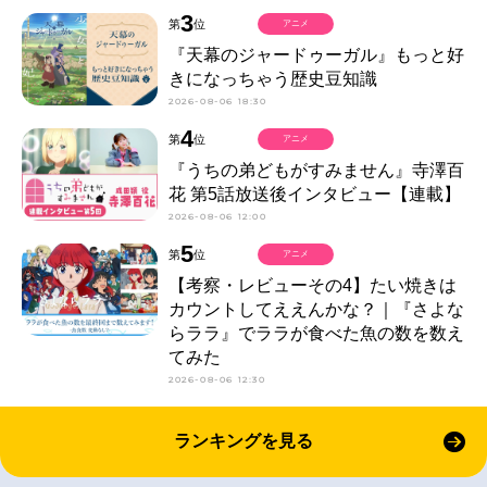
3
第
位
アニメ
『天幕のジャードゥーガル』もっと好
きになっちゃう歴史豆知識
2026-08-06 18:30
4
第
位
アニメ
『うちの弟どもがすみません』寺澤百
花 第5話放送後インタビュー【連載】
2026-08-06 12:00
5
第
位
アニメ
【考察・レビューその4】たい焼きは
カウントしてええんかな？｜『さよな
らララ』でララが食べた魚の数を数え
てみた
2026-08-06 12:30
ランキングを見る