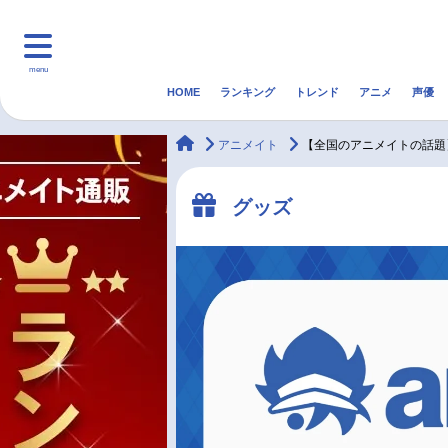
menu
HOME
ランキング
トレンド
アニメ
声優
HOME
ランキング
アニ
animateTimes
アニメイト
【全国のアニメイトの話題
マンガ・ラノベ
ゲーム・アプリ
音楽
グッズ
最新記事一覧
アニメ記事一覧
声優記事一覧