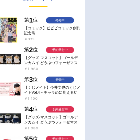
1
第
位
発売中
【コミック】ビビビコミック創刊
記念号
￥935
2
第
位
予約受付中
【グッズ-マスコット】ゴールデ
ンカムイ どうぶつフォーゼマス
コット 4.尾形百之助【再販】
￥1,980
3
第
位
発売中
【くじメイト】今井文也のくじメ
イトVol.4～チャラめに見える幼
馴染、実は一途で独占欲が強いん
￥1,100
です～
4
第
位
予約受付中
【グッズ-マスコット】ゴールデ
ンカムイ どうぶつフォーゼマス
コット 5.月島軍曹【再販】
￥1,980
5
第
位
予約受付中