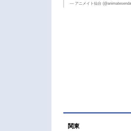
— アニメイト仙台 (@animatesenda
関東