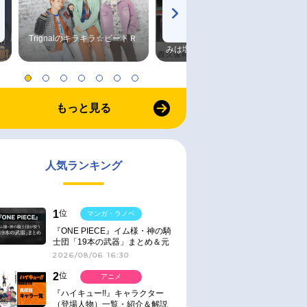
Trignalのキラキラ☆ビートＲ
森久保祥太郎×浪川大輔 つま
みは塩だけ
もっと見る
人気ランキング
1
位
マンガ・ラノベ
『ONE PIECE』イム様・神の騎
士団「19本の武器」まとめ＆元
ネタ
2026/08/06 16:30
2
位
アニメ
『ハイキュー!!』キャラクター
（登場人物）一覧・紹介＆解説