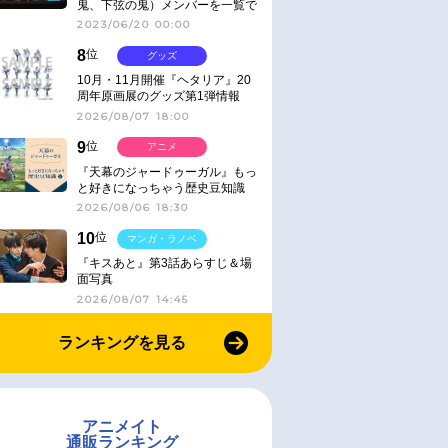
鬼、下弦の鬼）メンバーを一覧で
紹介＆解説（登場鬼の情報まと
2023/06/20 00:00
め）
8
位
グッズ
10月・11月開催『ヘタリア』20
周年原画展のグッズ第1弾情報
2026/08/07 18:00
9
位
アニメ
『天幕のジャードゥーガル』もっ
と好きになっちゃう歴史豆知識
2026/08/06 18:30
10
位
マンガ・ラノベ
『キスあと』第3話あらすじ＆場
面写真
2026/08/07 14:45
ランキングを見る
アニメイト
通販ランキング