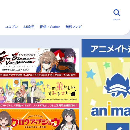
search
コスプレ
2.5次元
配信・Vtuber
無料マンガ
んなの声
グッズ
映画
・Vtuber
トレンド
無料マンガ
秋アニメ
冬アニメ