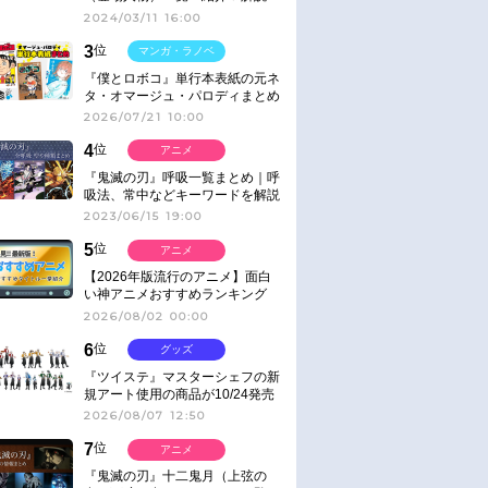
2024/03/11 16:00
3
位
マンガ・ラノベ
『僕とロボコ』単行本表紙の元ネ
タ・オマージュ・パロディまとめ
2026/07/21 10:00
4
位
アニメ
『鬼滅の刃』呼吸一覧まとめ｜呼
吸法、常中などキーワードを解説
2023/06/15 19:00
5
位
アニメ
【2026年版流行のアニメ】面白
い神アニメおすすめランキング
【名作・話題作】｜ジャンル別人
2026/08/02 00:00
気作品をピックアップ
6
位
グッズ
『ツイステ』マスターシェフの新
規アート使用の商品が10/24発売
2026/08/07 12:50
7
位
アニメ
『鬼滅の刃』十二鬼月（上弦の