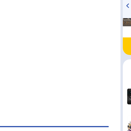
TVアニメ『戦隊大失格』
ハイキュー!! 烏野高校放送部!
radio 大直会 2nd season