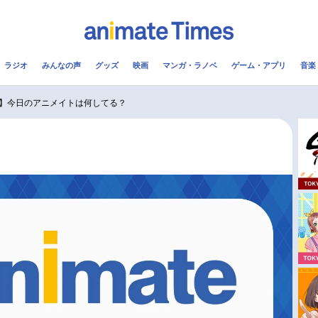
ラジオ
みんなの声
グッズ
映画
マンガ・ラノベ
ゲーム・アプリ
音楽
メ
声優
ラジオ
み
】今日のアニメイトは何してる？
コスプレ
2.5次元
配信
アニメ映画一覧
今期アニメ曜日別一覧
実写化映画一覧
春アニメ
男性声優/女性声優一覧
夏アニメ
FOLLOW US