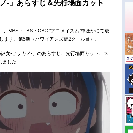
カノ-」あらすじ＆先行場面カット
3分～、MBS・TBS・CBC “アニメイズム”枠ほかにて放
します』第5期（ハワイアンズ編2クール目）。
の彼女-ヒサカノ-」のあらすじ、先行場面カット、ス
れました！