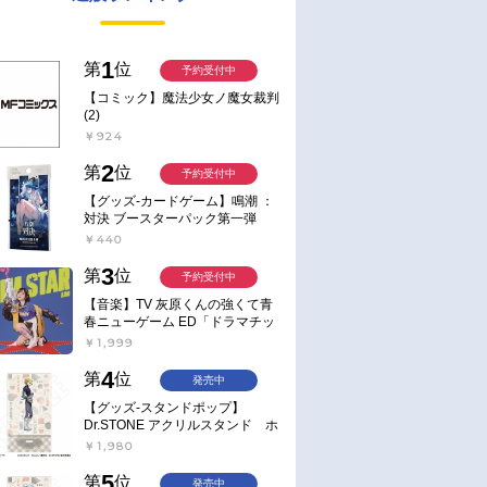
1
第
位
予約受付中
【コミック】魔法少女ノ魔女裁判
(2)
￥924
2
第
位
予約受付中
【グッズ-カードゲーム】鳴潮 ：
対決 ブースターパック第一弾
【ポイント2倍】
￥440
3
第
位
予約受付中
【音楽】TV 灰原くんの強くて青
春ニューゲーム ED「ドラマチッ
ク逃避行」収録シングル AIM
￥1,999
STAR/愛美【通常盤】
4
第
位
発売中
【グッズ-スタンドポップ】
Dr.STONE アクリルスタンド ホ
ワイマンといっしょver. スタン
￥1,980
リー・スナイダー
5
第
位
発売中