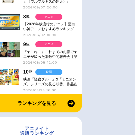
カ〈ワルプルギスの廻天〉』
IMAX同時公開決定
2026/08/07 20:00
8
位
アニメ
【2026年版流行のアニメ】面白
い神アニメおすすめランキング
【名作・話題作】｜ジャンル別人
2026/08/02 00:00
気作品をピックアップ
9
位
アニメ
『ヤニねこ』これまでのお話でヤ
ニ子が吸った本数中間報告会【第
6話レビュー】
2026/08/08 12:00
10
位
映画
映画『怪盗グルー』&『ミニオン
ズ』シリーズの見る順番、作品あ
らすじ解説
2026/05/23 16:00
ランキングを見る
アニメイト
通販ランキング