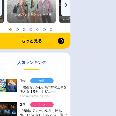
Trignalのキラキラ☆ビートＲ
森久保祥太郎×浪川大輔 つま
みは塩だけ
もっと見る
人気ランキング
1
位
映画
『映画ちいかわ』島二郎の正体を
考える【考察・レビュー】
2026/08/03 12:00
2
位
アニメ
『鬼滅の刃』十二鬼月（上弦の
鬼、下弦の鬼）メンバーを一覧で