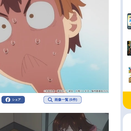
画像一覧 (6件)
シェア