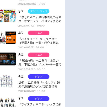
2026/08/08 12:00
3
位
マンガ・ラノベ
『僕とロボコ』単行本表紙の元ネ
タ・オマージュ・パロディまとめ
2026/07/21 10:00
4
位
アニメ
『ハイキュー!!』キャラクター
（登場人物）一覧・紹介＆解説
2024/03/11 16:00
5
位
アニメ
『鬼滅の刃』十二鬼月（上弦の
鬼、下弦の鬼）メンバーを一覧で
紹介＆解説（登場鬼の情報まと
2023/06/20 00:00
め）
6
位
グッズ
10月・11月開催『ヘタリア』20
周年原画展のグッズ第1弾情報
2026/08/07 18:00
7
位
グッズ
『ツイステ』マスターシェフの新