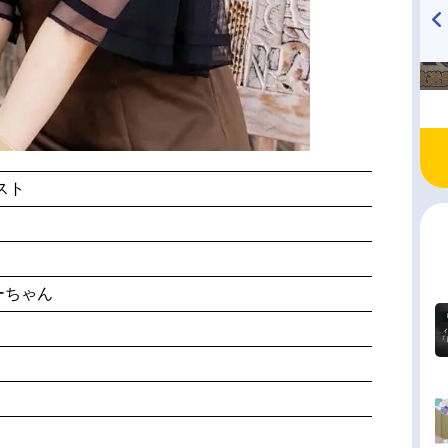
TVアニメ『戦隊大失格』
ハイキュー!! 烏野高校放送部!
radio 大直会 2nd season
スト
ーちゃん