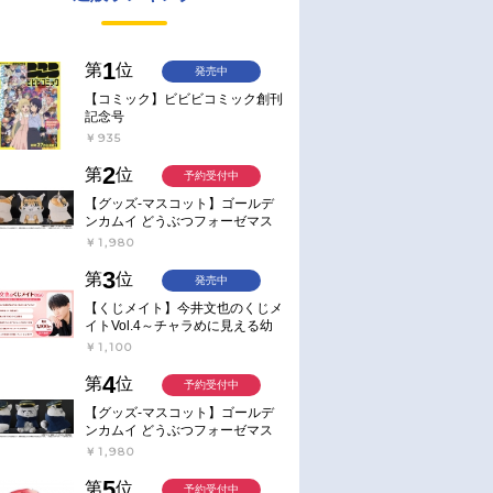
1
第
位
発売中
【コミック】ビビビコミック創刊
記念号
￥935
2
第
位
予約受付中
【グッズ-マスコット】ゴールデ
ンカムイ どうぶつフォーゼマス
コット 4.尾形百之助【再販】
￥1,980
3
第
位
発売中
【くじメイト】今井文也のくじメ
イトVol.4～チャラめに見える幼
馴染、実は一途で独占欲が強いん
￥1,100
です～
4
第
位
予約受付中
【グッズ-マスコット】ゴールデ
ンカムイ どうぶつフォーゼマス
コット 5.月島軍曹【再販】
￥1,980
5
第
位
予約受付中