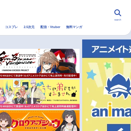
search
コスプレ
2.5次元
配信・Vtuber
無料マンガ
んなの声
グッズ
映画
・Vtuber
トレンド
無料マンガ
秋アニメ
冬アニメ