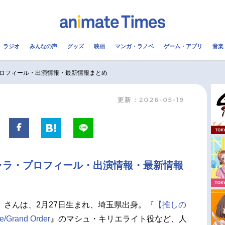
ラジオ
みんなの声
グッズ
映画
マンガ・ラノベ
ゲーム・アプリ
音楽
メ
声優
ラジオ
み
ロフィール・出演情報・最新情報まとめ
更新：2026-05-19
コスプレ
2.5次元
配信
アニメ映画一覧
今期アニメ曜日別一覧
実写化映画一覧
春アニメ
ャラ・プロフィール・出演情報・最新情報
男性声優/女性声優一覧
夏アニメ
FOLLOW US
）さんは、2月27日生まれ、埼玉県出身。『
【推しの
e/Grand Order
』のマシュ・キリエライト役など、人