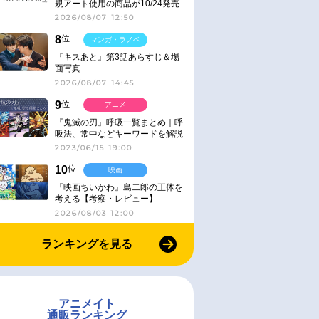
規アート使用の商品が10/24発売
2026/08/07 12:50
8
位
マンガ・ラノベ
『キスあと』第3話あらすじ＆場
面写真
2026/08/07 14:45
9
位
アニメ
『鬼滅の刃』呼吸一覧まとめ｜呼
吸法、常中などキーワードを解説
2023/06/15 19:00
10
位
映画
『映画ちいかわ』島二郎の正体を
考える【考察・レビュー】
2026/08/03 12:00
ランキングを見る
アニメイト
通販ランキング