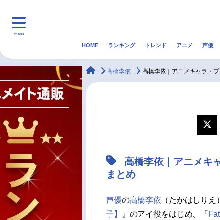
menu
HOME
ランキング
トレンド
アニメ
声優
HOME
ランキング
アニ
animateTimes
高橋李依
高橋李依｜アニメキャラ・プ
マンガ・ラノベ
ゲーム・アプリ
音楽
最新記事一覧
アニメ記事一覧
高橋李依｜アニメキ
声優記事一覧
まとめ
声優
の
高橋李依
（たかはしりえ
子】
』のアイ役をはじめ、『
Fat