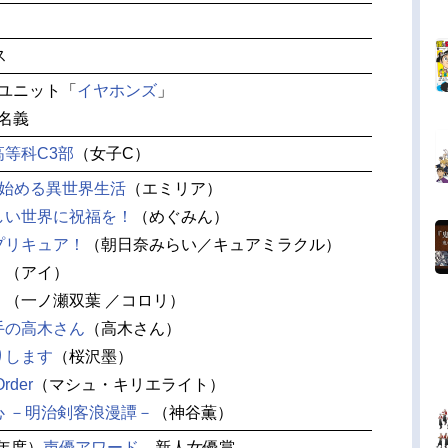
ス
ユニット「
イヤホンズ
」
人名義
等科C3部
（女子C）
ら始める異世界生活
（エミリア）
しい世界に祝福を！
（めぐみん）
プリキュア！
（朝日奈みらい／キュアミラクル）
】
（アイ）
！
（一ノ瀬双葉 ／コロリ）
手の高木さん
（高木さん）
りします
（桜沢墨）
Order
（マシュ・キリエライト）
心 －明治剣客浪漫譚－
（神谷薫）
5年度）
声優アワード
新人女優賞