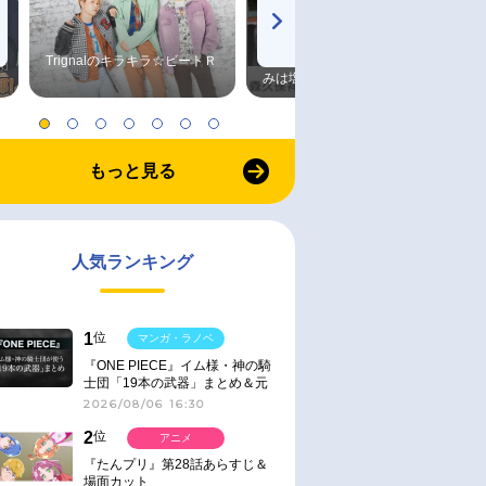
Trignalのキラキラ☆ビートＲ
森久保祥太郎×浪川大輔 つま
みは塩だけ
もっと見る
人気ランキング
1
位
マンガ・ラノベ
『ONE PIECE』イム様・神の騎
士団「19本の武器」まとめ＆元
ネタ
2026/08/06 16:30
2
位
アニメ
『たんプリ』第28話あらすじ＆
場面カット