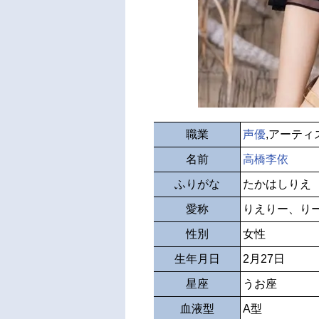
職業
声優
,アーティ
名前
高橋李依
ふりがな
たかはしりえ
愛称
りえりー、り
性別
女性
生年月日
2月27日
星座
うお座
血液型
A型