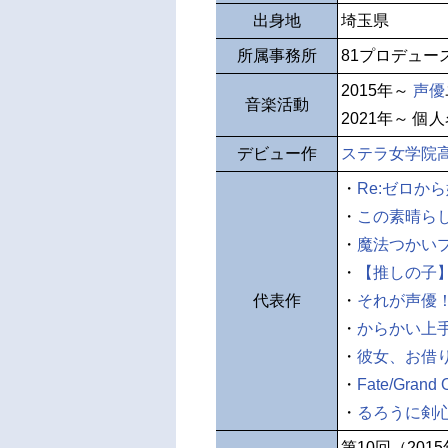
出身地
埼玉県
所属事務所
81プロデュー
2015年～
声優
音楽活動
2021年～ 個
デビュー作
ステラ女学院高
・
Re:ゼロか
・
この素晴ら
・
魔法つかい
・
【推しの子
代表作
・
それが声優
・
からかい上
・
彼女、お借
・
Fate/Grand 
・
るろうに剣
第10回（201