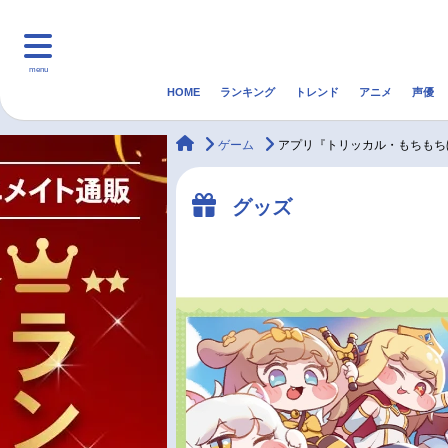
menu
HOME
ランキング
トレンド
アニメ
声優
HOME
ランキング
アニ
animateTimes
ゲーム
アプリ『トリッカル・もちもちほっ
マンガ・ラノベ
ゲーム・アプリ
音楽
グッズ
最新記事一覧
アニメ記事一覧
声優記事一覧