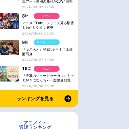
規アート使用の商品が10/24発売
2026/08/07 12:50
8
位
アニメ
アニメ『Fate』シリーズ見る順番
をわかりやすく解説
2024/05/23 00:00
9
位
マンガ・ラノベ
『キスあと』第3話あらすじ＆場
面写真
2026/08/07 14:45
10
位
アニメ
『天幕のジャードゥーガル』もっ
と好きになっちゃう歴史豆知識
2026/08/06 18:30
ランキングを見る
アニメイト
通販ランキング