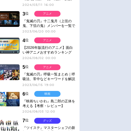
2024/03/11 16:00
3
位
アニメ
『鬼滅の刃』十二鬼月（上弦の
鬼、下弦の鬼）メンバーを一覧で
紹介＆解説（登場鬼の情報まと
2023/06/20 00:00
め）
4
位
アニメ
【2026年版流行のアニメ】面白
い神アニメおすすめランキング
【名作・話題作】｜ジャンル別人
2026/08/02 00:00
気作品をピックアップ
5
位
アニメ
『鬼滅の刃』呼吸一覧まとめ｜呼
吸法、常中などキーワードを解説
2023/06/15 19:00
6
位
映画
『映画ちいかわ』島二郎の正体を
考える【考察・レビュー】
2026/08/03 12:00
7
位
グッズ
『ツイステ』マスターシェフの新