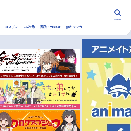
search
コスプレ
2.5次元
配信・Vtuber
無料マンガ
んなの声
グッズ
映画
・Vtuber
トレンド
無料マンガ
秋アニメ
冬アニメ