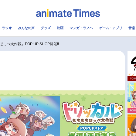
ラジオ
みんなの声
グッズ
映画
マンガ・ラノベ
ゲーム・アプリ
音楽
メ
声優
ラジオ
み
ぺ大作戦』POP UP SHOP開催!!
コスプレ
2.5次元
配信
アニメ映画一覧
今期アニメ曜日別一覧
実写化映画一覧
春アニメ
男性声優/女性声優一覧
夏アニメ
FOLLOW US