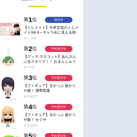
1
第
位
発売中
【くじメイト】今井文也のくじメ
イトVol.4～チャラめに見える幼
馴染、実は一途で独占欲が強いん
￥1,100
です～
2
第
位
予約受付中
【グッズ-マスコット】あんさん
ぶるスターズ！！ おまんじゅう
にぎにぎマスコット ねくすと2
￥770
Hbox
3
第
位
予約受付中
【フィギュア】るかっぷ 超かぐ
や姫！ 酒寄彩葉
￥3,927
4
第
位
予約受付中
【フィギュア】るかっぷ 超かぐ
や姫！ かぐや
￥3,927
5
第
位
予約受付中