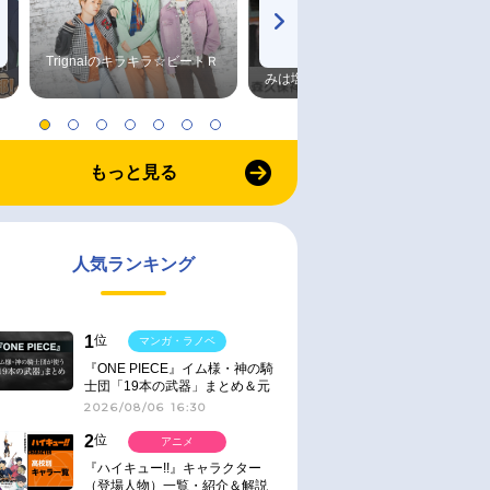
Trignalのキラキラ☆ビートＲ
森久保祥太郎×浪川大輔 つま
みは塩だけ
もっと見る
人気ランキング
1
位
マンガ・ラノベ
『ONE PIECE』イム様・神の騎
士団「19本の武器」まとめ＆元
ネタ
2026/08/06 16:30
2
位
アニメ
『ハイキュー!!』キャラクター
（登場人物）一覧・紹介＆解説