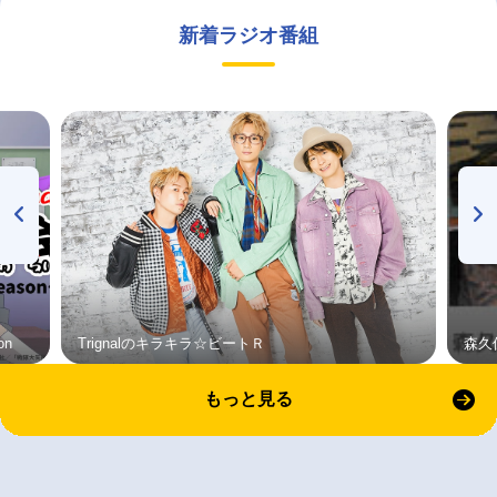
新着ラジオ番組
on
Trignalのキラキラ☆ビートＲ
森久
もっと見る