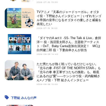
2026-07-22 19:00
TVアニメ『天幕のジャードゥーガル』オゴタ
イ役・下野紘さんインタビュー｜いずれモンゴ
ル帝国の皇帝になるオゴタイの優しさと威厳を
表現したい
2026-07-15 18:00
「ダイヤのA actⅡ -SS- The Talk & Live」倉持
洋一 役・浅沼晋太郎さん、主題歌アーティス
ト・OxT、Baby Canta追加出演決定！ MCは
白州健二郎 役・下妻由幸さんが担当
2026-06-29 14:40
ただ男たちが熱く戦っているだけじゃない。
『北斗の拳 -FIST OF THE NORTH STAR-』も
『北斗の拳 拳王軍ザコたちの挽歌』も、根底
にあるのは“愛”――ケンシロウ役・武内駿輔さ
ん×ノブ役・下野 紘さんインタビュー
2026-06-26 12:00
下野紘 みんなの声