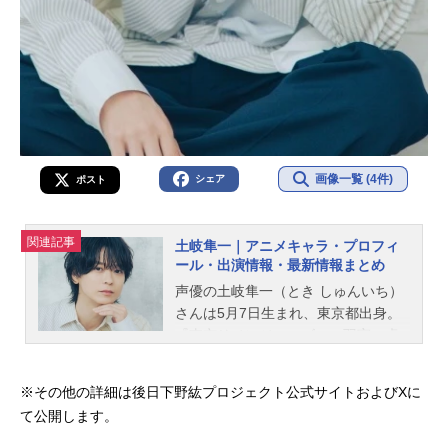
画像一覧 (4件)
シェア
ポスト
関連記事
土岐隼一｜アニメキャラ・プロフィ
ール・出演情報・最新情報まとめ
声優の土岐隼一（とき しゅんいち）
さんは5月7日生まれ、東京都出身。
『東京リベンジャーズ』の羽宮一虎
役をはじめ、『プロジェクトセカイ
カラフルステージ！ feat.初音ミク』
※その他の詳細は後日下野紘プロジェクト公式サイトおよびXに
の神代類役など、人気作品のキャラ
て公開します。
クターを多く演じています。こちら
では、土岐隼一さんのオススメ記事