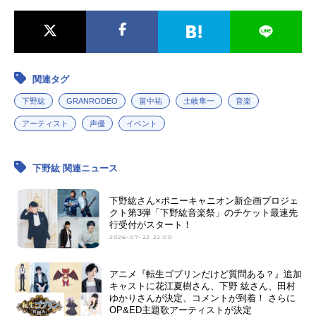
関連タグ
下野紘
GRANRODEO
畠中祐
土岐隼一
音楽
アーティスト
声優
イベント
下野紘 関連ニュース
下野紘さん×ポニーキャニオン新企画プロジェ
クト第3弾「下野紘音楽祭」のチケット最速先
行受付がスタート！
2026-07-22 22:00
アニメ『転生ゴブリンだけど質問ある？』追加
キャストに花江夏樹さん、下野 紘さん、田村
ゆかりさんが決定、コメントが到着！ さらに
OP&ED主題歌アーティストが決定