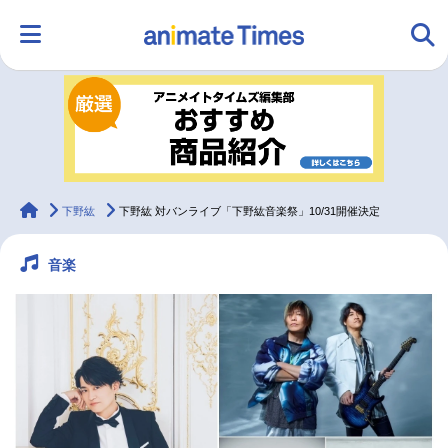
HOME
ランキング
アニメ
声優
ラジオ
みんなの声
グッズ
映画
animateTimes
下野紘
下野紘 対バンライブ「下野紘音楽祭」10/31開催決定
音楽
マンガ・ラノベ
ゲーム・アプリ
音楽
コスプレ
2.5次元
配信・Vtuber
トレンド
無料マンガ
最新記事一覧
アニメ記事一覧
声優記事一覧