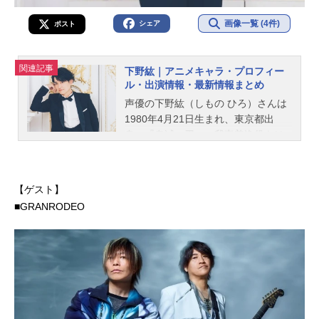
画像一覧 (4件)
シェア
ポスト
関連記事
下野紘｜アニメキャラ・プロフィー
ル・出演情報・最新情報まとめ
声優の下野紘（しもの ひろ）さんは
1980年4月21日生まれ、東京都出
身。『鬼滅の刃』の我妻善逸役をは
じめ、『うたの☆プリンスさまっ♪』
の来栖翔役など、人気作品のキャラ
クターを多く演じています。こちら
【ゲスト】
では、下野紘さんのオススメ記事を
■GRANRODEO
ご紹介！