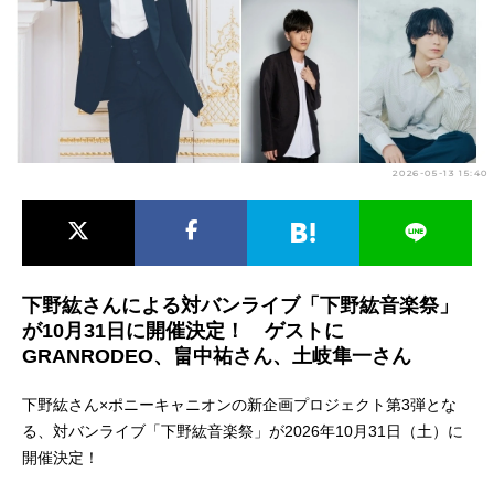
アニメ映画一覧
実写化映画一覧
今期アニメ曜日別一覧
春アニメ
夏アニメ
2026-05-13 15:40
秋アニメ
冬アニメ
男性声優/女性声優一覧
FOLLOW US
下野紘さんによる対バンライブ「下野紘音楽祭」
が10月31日に開催決定！ ゲストに
GRANRODEO、畠中祐さん、土岐隼一さん
下野紘さん×ポニーキャニオンの新企画プロジェクト第3弾とな
る、対バンライブ「下野紘音楽祭」が2026年10月31日（土）に
開催決定！