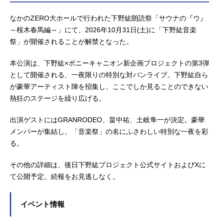
なかのZERO大ホールで行われた下野紘朗読祭「サウナの『ウ』
～桜木春馬編～」にて、2026年10月31日(土)に「下野紘音楽
祭」が開催されることが解禁となった。
本公演は、下野紘×ポニーキャニオン新企画プロジェクトの第3弾
として開催される、一夜限りの特別な対バンライブ。下野紘自ら
が豪華アーティスト陣を招集し、ここでしか見ることのできない
熱狂のステージを繰り広げる。
出演ゲストにはGRANRODEO、畠中祐、土岐隼一が決定。豪華
メンバーが集結し、「音楽祭」の名にふさわしい特別な一夜を彩
る。
その他の詳細は、後日下野紘プロジェクト公式サイトおよびXに
て公開予定。続報をお見逃しなく。
イベント情報