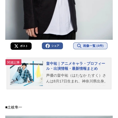
画像一覧 (4件)
シェア
ポスト
関連記事
畠中祐｜アニメキャラ・プロフィー
ル・出演情報・最新情報まとめ
声優の畠中祐（はたなか たすく）さ
んは8月17日生まれ、神奈川県出身。
『遊☆戯☆王ZEXAL』の九十九遊馬
役をはじめ、『ザ・スーパーマリオ
ブラザーズ・ムービー』のルイージ
役など、人気作品のキャラクターを
■土岐隼一
多く演じています。こちらでは、畠
中祐さんのオススメ記事をご紹介！