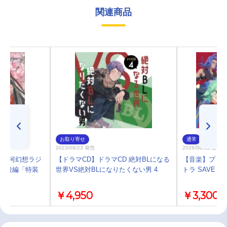
関連商品
お取り寄せ
通常
2023/08/23 発売
2026/04/01 発売
D 大河幻想ラジ
【ドラマCD】ドラマCD 絶対BLになる
【音楽】プリ
期 後編「特装
世界VS絶対BLになりたくない男 4
トラ SAVE TH
￥4,950
￥3,300