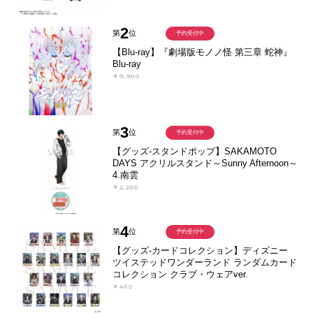
2
第
位
予約受付中
【Blu-ray】『劇場版モノノ怪 第三章 蛇神』
Blu-ray
￥9,900
3
第
位
予約受付中
【グッズ-スタンドポップ】SAKAMOTO
DAYS アクリルスタンド～Sunny Afternoon～
4.南雲
￥2,200
4
第
位
予約受付中
【グッズ-カードコレクション】ディズニー
ツイステッドワンダーランド ランダムカード
コレクション クラブ・ウェアver.
￥400