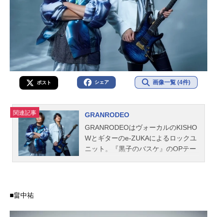
画像一覧 (4件)
シェア
ポスト
関連記事
GRANRODEO
GRANRODEOはヴォーカルのKISHO
Wとギターのe-ZUKAによるロックユ
ニット。『黒子のバスケ』のOPテー
マをはじめ、『文豪ストレイドッグ
ス』の主題歌など、人気アニメの主
題歌を多く担当しています。こちら
では、GRANRODEOのオススメ記事
■畠中祐
をご紹介！