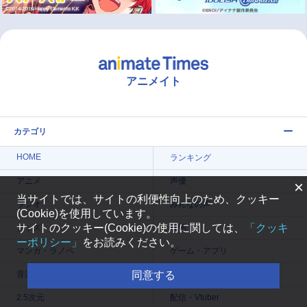
アニメイト
カテゴリ
HOME
ランキング
アニメ
声優
×
当サイトでは、サイトの利便性向上のため、クッキー
ラジオ
みんなの声
(Cookie)を使用しています。
サイトのクッキー(Cookie)の使用に関しては、
「クッキ
グッズ
映画
ーポリシー」
をお読みください。
マンガ・ラノベ
ゲーム・アプリ
音楽
コスプレ
同意する
2.5次元
配信・Vtuber