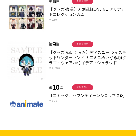
8
第
位
予約受付中
【グッズ-食品】刀剣乱舞ONLINE クリアカー
ドコレクションガム
￥220
9
第
位
予約受付中
【グッズ-ぬいぐるみ】ディズニー ツイステ
ッドワンダーランド ミニミニぬいぐるみ(ク
ラブ・ウェアver.) イデア・シュラウド
￥2,500
10
第
位
予約受付中
【コミック】セブンティーンシロップス(2)
￥924