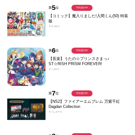
5
第
位
予約受付中
【コミック】魔入りました!入間くん(50) 特装
版
￥3,850
6
第
位
予約受付中
【音楽】うたの☆プリンスさまっ♪
ST☆RISH PRISM FOREVER!
￥1,650
7
第
位
予約受付中
【NS2】ファイアーエムブレム 万紫千紅
Dagdan Collection
￥14,979