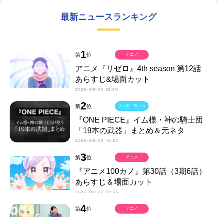
最新ニュースランキング
1
第
位
アニメ
アニメ『リゼロ』4th season 第12話
あらすじ&場面カット
2026-08-05 23:30
2
第
位
マンガ・ラノベ
『ONE PIECE』イム様・神の騎士団
「19本の武器」まとめ＆元ネタ
2026-08-06 16:30
3
第
位
アニメ
『アニメ100カノ』第30話（3期6話）
あらすじ＆場面カット
2026-08-06 18:55
4
第
位
アニメ