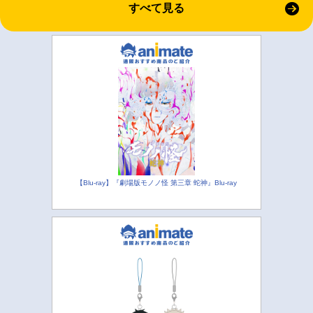
すべて見る
【Blu-ray】『劇場版モノノ怪 第三章 蛇神』Blu-ray