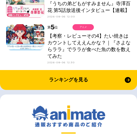
『うちの弟どもがすみません』寺澤百
花 第5話放送後インタビュー【連載】
2026-08-06 12:00
5
第
位
アニメ
【考察・レビューその4】たい焼きは
カウントしてええんかな？｜『さよな
らララ』でララが食べた魚の数を数え
てみた
2026-08-06 12:30
ランキングを見る