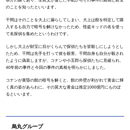
のことを知ったといいます。
千間はそのことを大上に漏らしてしまい、大上は館を特定して購
入するも自力で暗号を解けなかったため、怪盗キッドの名を使っ
て名探偵を集めたというわけです。
しかし大上が財宝に目がくらんで探偵たちを皆殺しにしようとし
たため、千間は先手を打って彼を殺害。千間自身も自分が殺され
たように偽装しますが、コナンや小五郎ら探偵たちに見破られ、
40年前の事件と今回の事件の真相を明らかにしました。
コナンが黄昏の館の暗号を解くと、館の外壁が剥がれて黄金に輝
く真の姿があらわに。その莫大な黄金は推定1000億円にものぼ
るといいます。
烏丸グループ