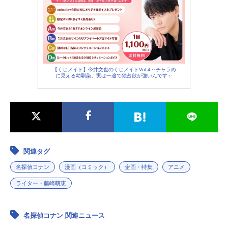
【くじメイト】今井文也のくじメイトVol.4～チャラめ
に見える幼馴染、実は一途で独占欲が強いんです～
関連タグ
名探偵コナン
漫画（コミック）
企画・特集
アニメ
ライター・藤崎萌恵
名探偵コナン 関連ニュース