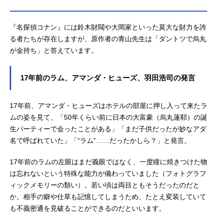
『名探偵コナン』には鈴木財閥や大岡家といった莫大な財力を誇
る者たちが存在しますが、原作者の青山先生は「ダントツで烏丸
が金持ち」と答えています。
17年前のラム、アマンダ・ヒューズ、羽田浩司の発言
17年前、アマンダ・ヒューズはホテルの部屋に押し入って来たラ
ムの姿を見て、「50年くらい前に日本の大富豪（烏丸蓮耶）の誕
生パーティーで会ったことがある」「まだ子供だったが妙なアダ
名で呼ばれていた」「“ラム”……だったかしら？」と発言。
17年前のラムの左眼はまだ義眼ではなく、一度瞳に焼きつけた物
は忘れないという特殊な能力が備わっていました（フォトグラフ
ィックメモリーの類い）。若い頃は両目ともそうだったのだと
か。相手の癖や仕草も記憶してしまうため、たとえ変装していて
も不義密通を見破ることができるのだといいます。