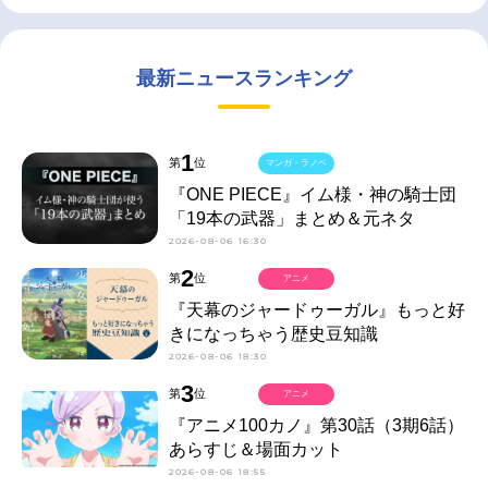
最新ニュースランキング
1
第
位
マンガ・ラノベ
『ONE PIECE』イム様・神の騎士団
「19本の武器」まとめ＆元ネタ
2026-08-06 16:30
2
第
位
アニメ
『天幕のジャードゥーガル』もっと好
きになっちゃう歴史豆知識
2026-08-06 18:30
3
第
位
アニメ
『アニメ100カノ』第30話（3期6話）
あらすじ＆場面カット
2026-08-06 18:55