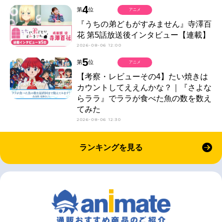
4
第
位
アニメ
『うちの弟どもがすみません』寺澤百
花 第5話放送後インタビュー【連載】
2026-08-06 12:00
5
第
位
アニメ
【考察・レビューその4】たい焼きは
カウントしてええんかな？｜『さよな
らララ』でララが食べた魚の数を数え
てみた
2026-08-06 12:30
ランキングを見る