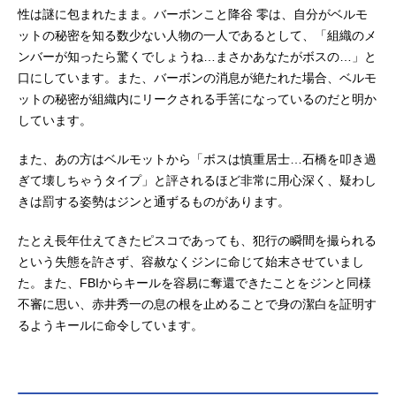
性は謎に包まれたまま。バーボンこと降谷 零は、自分がベルモ
ットの秘密を知る数少ない人物の一人であるとして、「組織のメ
ンバーが知ったら驚くでしょうね…まさかあなたがボスの…」と
口にしています。また、バーボンの消息が絶たれた場合、ベルモ
ットの秘密が組織内にリークされる手筈になっているのだと明か
しています。
また、あの方はベルモットから「ボスは慎重居士…石橋を叩き過
ぎて壊しちゃうタイプ」と評されるほど非常に用心深く、疑わし
きは罰する姿勢はジンと通ずるものがあります。
たとえ長年仕えてきたピスコであっても、犯行の瞬間を撮られる
という失態を許さず、容赦なくジンに命じて始末させていまし
た。また、FBIからキールを容易に奪還できたことをジンと同様
不審に思い、赤井秀一の息の根を止めることで身の潔白を証明す
るようキールに命令しています。