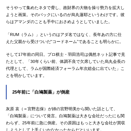
そうやって集めたネタで脅し、政財界の大物を操り勢力を拡大し
ようと画策。そのバックにいるのが烏丸蓮耶というわけです。彼
らはアマンダのことも手中におさめようとしていました。
「RUM（ラム）」というのはアダ名ではなく、長年あの方に仕
えた父親から受けついだ“コードネーム”であることも明らかに。
そして17年前の同日。プロ棋士・羽田浩司は偶然ネット記事で見
たとして、「30年くらい前、体調不良で欠席していた烏丸会長の
代理として、ラムが国際経済フォーラム年次総会に出ていた」こ
とを明かしています。
25年前に「白鳩製薬」が倒産
灰原 哀（＝宮野志保）が姉の宮野明美から聞いた話として、
「白鳩製薬」について発言。白鳩製薬は大きな会社だったにも関
わらず、25年前に急に倒産。その原因はもっと大きな会社が買収
しようとして上手くいかなかったからだといいます。