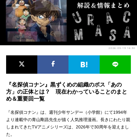
アニメ映画一覧
実写化映画一覧
今期アニメ曜日別一覧
春アニメ
夏アニメ
2026-05-19 16:30
秋アニメ
冬アニメ
男性声優/女性声優一覧
FOLLOW US
『名探偵コナン』黒ずくめの組織のボス「あの
方」の正体とは？ 現在わかっていることのまと
め＆重要回一覧
『名探偵コナン』は、週刊少年サンデー（小学館）にて1994年
より連載中の青山剛昌先生が描く人気推理漫画。長きにわたり親
しまれてきたTVアニメシリーズは、2026年で30周年を迎えまし
た。