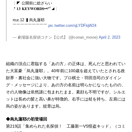
┊︎◤ 公開前に総ざらい
.* 𝟏𝟑 𝐊𝐄𝐘𝐖𝐎𝐑𝐃𝐒🗝*ﾟ◢┊︎
ꜰɪʟᴇ.12 ▍烏丸蓮耶
￣￣￣￣￣￣￣￣￣
pic.twitter.com/qLYDFlqW24
— 劇場版名探偵コナン【公式】 (@conan_movie)
April 2, 2023
組織の頂点に君臨する「あの方」の正体は、死んだと思われてい
た大富豪「烏丸蓮耶」。40年前に100歳を超えていたとされる政
財界・裏社会に強い大物です。プロ棋士・羽田浩司のダイイン
グ・メッセージにより、あの方の名前は明らかになったものの、
その人物像は依然謎に包まれたまま。素顔も不明ですが、シルエ
ットは長めの髪と高い鼻が特徴的。右手には杖を持ち、左肩には
烏の姿があります。紋章は烏。
◆烏丸蓮耶の初登場回
第219話「集められた名探偵！ 工藤新一VS怪盗キッド」（コミ