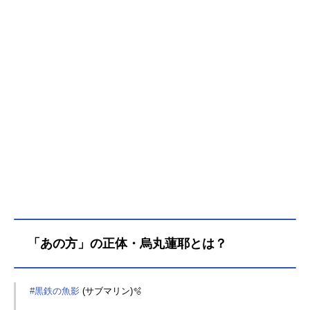
ラクター情報をおさらいしていきま
す。また、黒ずくめの組織のメンバ
ーは、作品の重要な部分に関わって
いるキャラクターでもあるため、紹
介にはネタバレが含まれます。注意
しながらご覧ください。 黒ずくめ
の組織とは？◤黒ずくめの謀略［上
陸］◢⚔️まもなく放送スタート⚔️FBI
vs黒ずくめの組織の戦いはいかに‼皆
さんもテレビの前で戦いに備えてく
ださい！#黒ずくめの謀略上陸#名探
偵コナンpic.twitter.com/9Xqgqc1SjD
—アニメ名探偵コナン【公式...
「あの方」の正体・烏丸蓮耶とは？
#黒鉄の魚影
(サブマリン)🫧