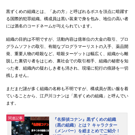
黒ずくめの組織とは、「あの方」と呼ばれるボスを頂点に暗躍す
る国際的犯罪組織。構成員は黒い装束で身を包み、地位の高い者
には酒名のコードネームが与えられています。
組織の目的は不明ですが、活動内容は億単位の大金の取引、プロ
グラムソフトの取引、有能なプログラマーリストの入手、薬品開
発、重要人物の暗殺など。暗殺ターゲットは幅広く、組織から離
脱した裏切り者をはじめ、裏社会での取引相手、組織の秘密を知
った者、組織内の疑わしき者も消され、現場に犯行の痕跡を一切
残しません。
まだまだ謎が多く組織の名称も不明ですが、構成員が黒い服を着
ていることから、江戸川コナンは「黒ずくめの組織」と呼んでい
ます。
関連記事
『名探偵コナン』黒ずくめの組織
（黒の組織）とは？ キャラクター
（メンバー）を総まとめでご紹介！