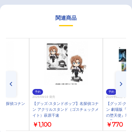
関連商品
予約
予約
2026/09/19 発売
2026年09月 中旬
 名探偵コナン
【グッズ-スタンドポップ】名探偵コナ
【グッズ-クリ
ン アクリルスタンド（ゴスチェックメ
ン 劇場版『名
イト）萩原千速
の堕天使』場
トE
￥1,100
￥770