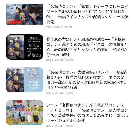
『名探偵コナン』「家族」をテーマにしたエピ
ソード全37話を毎日1話ずつ“TVer”にて無料配
信！ 作品ラインナップや配信スケジュールが
公開
2026-08-01 17:01
長年あの方に仕えた組織の構成員──『名探偵
コナン』黒ずくめの組織「ピスコ」の情報まと
め｜表の顔やアイリッシュとの関係、登場回な
ど一挙に解説
2026-07-30 16:00
『名探偵コナン』大阪府警のメンバー一覧&情
報まとめ｜推理の切れ味も抜群！ 平次の父・
服部平蔵&和葉の父・遠山銀司郎の階級や注目
回など一挙に解説
2026-07-28 16:00
アニメ『名探偵コナン』が「鳥人間コンテス
ト」とコラボ！ 『名探偵コナン 鳥人間コン
テスト爆破事件』の放送日＆あらすじ、コラボ
キービジュアルも公開
2026-07-26 19:00