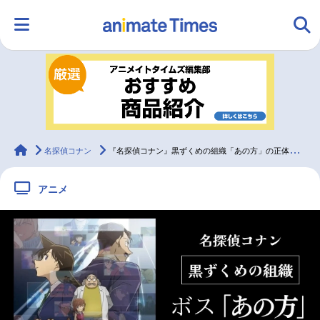
HOME
ランキング
アニメ
声優
ラジオ
みんなの声
グッズ
映画
animateTimes
名探偵コナン
『名探偵コナン』黒ずくめの組織「あの方」の正体＆重要回｜烏丸蓮耶の情報まとめ
アニメ
マンガ・ラノベ
ゲーム・アプリ
音楽
コスプレ
2.5次元
配信・Vtuber
トレンド
無料マンガ
最新記事一覧
アニメ記事一覧
声優記事一覧