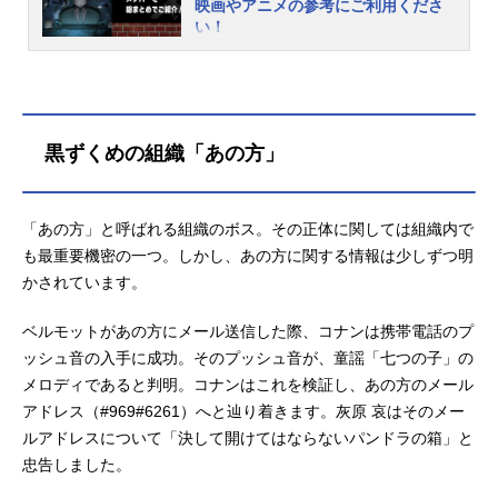
映画やアニメの参考にご利用くださ
い！
『名探偵コナン』は、週刊少年サン
デー（小学館）にて1994年より連載
中の青山剛昌先生が描く人気推理漫
画。TVアニメシリーズは長きにわた
黒ずくめの組織「あの方」
り親しまれ、劇場版も大ヒットを記
録しています。作中で最大の敵かつ
重要な位置づけにある「黒ずくめの
組織」。世界規模で暗躍し、日本の
「あの方」と呼ばれる組織のボス。その正体に関しては組織内で
公安警察だけでなくアメリカのFBIや
も最重要機密の一つ。しかし、あの方に関する情報は少しずつ明
CIAも追いかけている国際的犯罪組織
かされています。
です。まだまだ謎が多く組織の名称
も不明ですが、構成員が黒い服を着
ベルモットがあの方にメール送信した際、コナンは携帯電話のプ
ていることから、江戸川コナンは
ッシュ音の入手に成功。そのプッシュ音が、童謡「七つの子」の
「黒ずくめの組織」と呼んでいま
メロディであると判明。コナンはこれを検証し、あの方のメール
す。組織の目的や「あの方」の正体
アドレス（#969#6261）へと辿り着きます。灰原 哀はそのメー
とは果たして……？本稿では黒ずく
ルアドレスについて「決して開けてはならないパンドラの箱」と
めの組織のメンバー、過去に所属し
忠告しました。
ていたメンバーを総まとめ。組織図
やメンバーの一覧表とともに、キャ