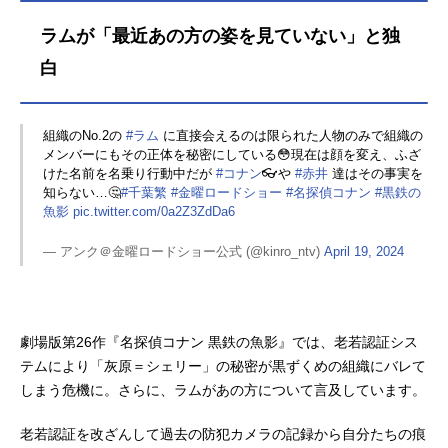
ラムが「最近あの方の姿を見ていない」と独
白
組織のNo.2の
#ラム
に直接会えるのは限られた人物のみで組織の
メンバーにもその正体を秘密にしている😳現在は顔を変え、ふざ
けた名前を名乗り行動中だが
#コナン
👓や
#赤井
達はその事実を
知らない…🤔
#千葉繁
#金曜ロードショー
#名探偵コナン
#黒鉄の
魚影
pic.twitter.com/0a2Z3ZdDa6
— アンク＠金曜ロードショー公式 (@kinro_ntv)
April 19, 2024
劇場版第26作『名探偵コナン 黒鉄の魚影』では、老若認証シス
テムにより「灰原＝シェリー」の秘密が黒ずくめの組織にバレて
しまう危機に。さらに、ラムがあの方について言及しています。
老若認証を改ざんして過去の防犯カメラの記録から自分たちの痕