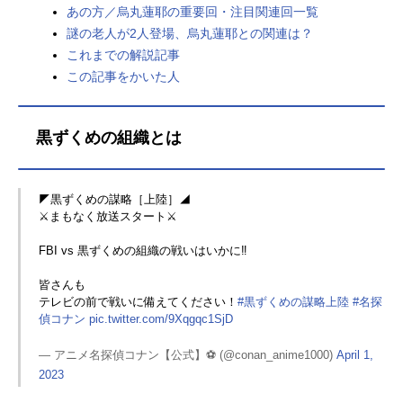
あの方／烏丸蓮耶の重要回・注目関連回一覧
謎の老人が2人登場、烏丸蓮耶との関連は？
これまでの解説記事
この記事をかいた人
黒ずくめの組織とは
◤黒ずくめの謀略［上陸］◢
⚔️まもなく放送スタート⚔️
FBI vs 黒ずくめの組織の戦いはいかに‼
皆さんも
テレビの前で戦いに備えてください！
#黒ずくめの謀略上陸
#名探
偵コナン
pic.twitter.com/9Xqgqc1SjD
— アニメ名探偵コナン【公式】⚽️ (@conan_anime1000)
April 1,
2023