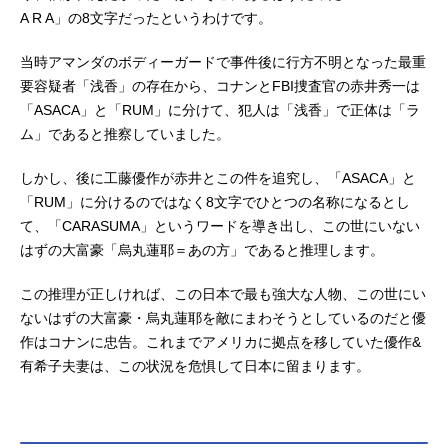
A R A」の8文字だったというわけです。
当時アマンダのボディーガードで事件後に行方不明となった最重
要容疑者「浅香」の存在から、コナンとFBI捜査官の赤井秀一は
「ASACA」と「RUM」に分けて、犯人は「浅香」で正体は「ラ
ム」であると推察していました。
しかし、後に工藤優作が赤井とこの件を追究し、「ASACA」と
「RUM」に分けるのではなく8文字でひとつの名称になるとし
て、「CARASUMA」というワードを導き出し、この世にいない
はずの大富豪「烏丸蓮耶＝あの方」であると推理します。
この推理が正しければ、この日本で最も強大な人物、この世にい
ないはずの大富豪・烏丸蓮耶を敵にまわそうとしているのだと優
作はコナンに忠告。これまでアメリカに拠点を移していた優作&
有希子夫妻は、この状況を危惧して日本に留まります。