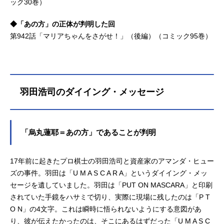
ック30巻）
◆「あの方」の正体が判明した回
第942話「マリアちゃんをさがせ！」（後編）（コミック95巻）
羽田浩司のダイイング・メッセージ
「烏丸蓮耶＝あの方」であることが判明
17年前に起きたプロ棋士の羽田浩司と資産家のアマンダ・ヒュー
ズの事件。羽田は「U M A S C A R A」というダイイング・メッ
セージを遺していました。羽田は「PUT ON MASCARA」と印刷
されていた手鏡をハサミで切り、実際に現場に残したのは「P T
O N」の4文字。これは瞬時に悟られないようにする意図があ
り、彼が伝えたかったのは、そこにあるはずだった「U M A S C