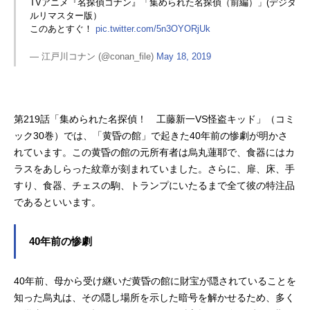
TVアニメ『名探偵コナン』「集められた名探偵（前編）」(デジタ
ルリマスター版）
このあとすぐ！
pic.twitter.com/5n3OYORjUk
— 江戸川コナン (@conan_file)
May 18, 2019
第219話「集められた名探偵！ 工藤新一VS怪盗キッド」（コミ
ック30巻）では、「黄昏の館」で起きた40年前の惨劇が明かさ
れています。この黄昏の館の元所有者は烏丸蓮耶で、食器にはカ
ラスをあしらった紋章が刻まれていました。さらに、扉、床、手
すり、食器、チェスの駒、トランプにいたるまで全て彼の特注品
であるといいます。
40年前の惨劇
40年前、母から受け継いだ黄昏の館に財宝が隠されていることを
知った烏丸は、その隠し場所を示した暗号を解かせるため、多く