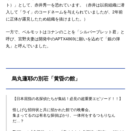
ト）」として、赤井秀一を恐れています。（赤井は以前組織に潜
入して「ライ」のコードネームを与えられていましたが、2年前
に正体が露見したため組織を抜けました。）
一方で、ベルモットはコナンのことを「シルバーブレット君」と
呼び、宮野夫妻は開発中のAPTX4869に願いを込めて「銀の弾
丸」と呼んでいました。
烏丸蓮耶の別荘「黄昏の館」
【日本屈指の名探偵たちが集結！必見の超重要エピソード！！】
怪しげな招待状と共に招かれた館での晩餐会。
集まってるのは有名な探偵ばかり、一体何をするつもりなん
だ…？