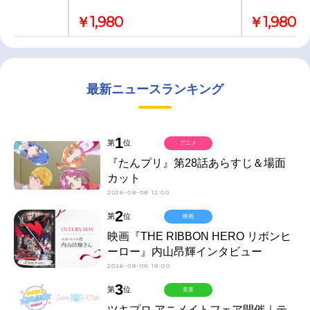
￥1,980
￥1,980
最新ニュースランキング
1
第
位
アニメ
『たんプリ』第28話あらすじ＆場面
カット
2026-08-08 12:00
2
第
位
映画
映画『THE RIBBON HERO リボンヒ
ーロー』内山昂輝インタビュー
2026-08-08 18:00
3
第
位
音楽
ツキプロ アニメイトフェア開催｜テ