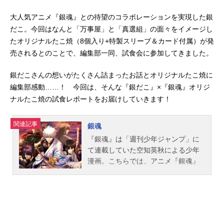
大人気アニメ『銀魂』との待望のコラボレーションを実現した銀
だこ。今回はなんと「万事屋」と「真選組」の面々をイメージし
たオリジナルたこ焼（8個⼊り+特製スリーブ＆カード付属）が発
売されるとのことで、編集部一同、試食会に参加してきました。
銀だこさんの想いがたくさん詰まったお話とオリジナルたこ焼に
編集部感動……！ 今回は、そんな『銀だこ』×『銀魂』オリジ
ナルたこ焼の試食レポートをお届けしていきます！
関連記事
銀魂
『銀魂』は「週刊少年ジャンプ」に
て連載していた空知英秋による少年
漫画。こちらでは、アニメ『銀魂』
シリーズ、実写映画『銀魂』の情報
をまとめてご紹介！