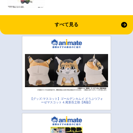
すべて見る
【グッズ-マスコット】ゴールデンカムイ どうぶつフォ
ーゼマスコット 4.尾形百之助【再販】