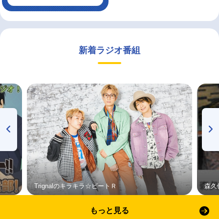
新着ラジオ番組
Trignalのキラキラ☆ビートＲ
森久
もっと見る