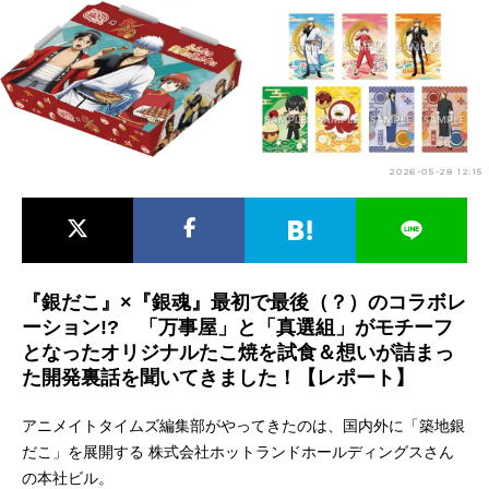
アニメ映画一覧
実写化映画一覧
今期アニメ曜日別一覧
春アニメ
夏アニメ
2026-05-28 12:15
秋アニメ
冬アニメ
男性声優/女性声優一覧
FOLLOW US
『銀だこ』×『銀魂』最初で最後（？）のコラボレ
ーション!? 「万事屋」と「真選組」がモチーフ
となったオリジナルたこ焼を試食＆想いが詰まっ
た開発裏話を聞いてきました！【レポート】
アニメイトタイムズ編集部がやってきたのは、国内外に「築地銀
だこ」を展開する 株式会社ホットランドホールディングスさん
の本社ビル。