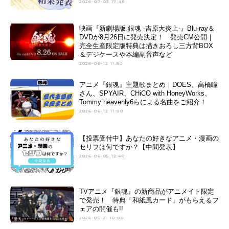
2026-07-03 17:45
映画『新劇場版 銀魂 -吉原大炎上-』Blu-ray＆
DVDが8月26日に発売決定！ 発売CM公開｜
完全生産限定版特典は描きおろし三方背BOX
＆デジケースや本編副音声など
2026-06-12 11:50
アニメ『銀魂』主題歌まとめ｜DOES、高橋瞳
さん、SPYAIR、CHiCO with HoneyWorks、
Tommy heavenly6らによる名曲をご紹介！
2026-06-12 11:00
【投票受付中】あなたの好きなアニメ・漫画の
セリフは何ですか？【中間発表】
2026-06-05 12:40
TVアニメ『銀魂』の新商品がアニメイト限定
で発売！ 特典「和紙風カード」がもらえるフ
ェアの開催も!!
2026-05-21 10:00