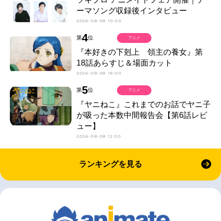
ーマソング収録後インタビュー
2026-08-08 10:00
4
第
位
アニメ
『本好きの下剋上 領主の養女』第
18話あらすじ＆場面カット
2026-08-08 18:00
5
第
位
アニメ
『ヤニねこ』これまでのお話でヤニ子
が吸った本数中間報告会【第6話レビ
ュー】
2026-08-08 12:00
ランキングを見る