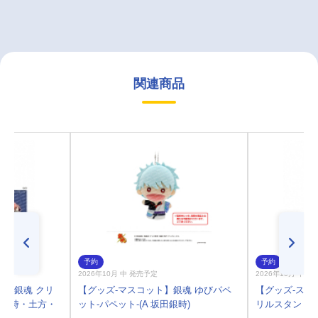
関連商品
予約
予約
2026年10月 中 発売予定
2026年10月 中 
ル】銀魂 クリ
【グッズ-マスコット】銀魂 ゆびパペ
【グッズ-スタ
A 銀時・土方・
ット-パペット-(A 坂田銀時)
リルスタンド-パ