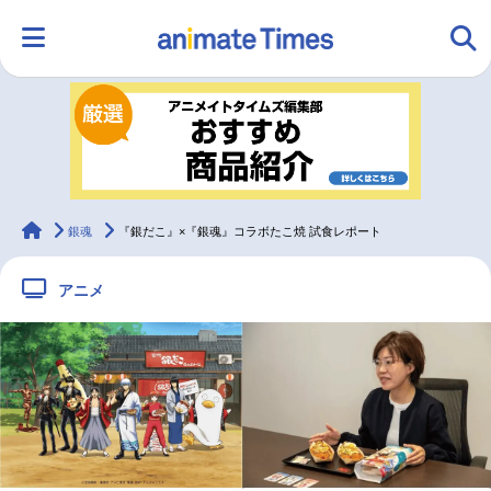
HOME
ランキング
アニメ
声優
ラジオ
みんなの声
グッズ
映画
animateTimes
銀魂
『銀だこ』×『銀魂』コラボたこ焼 試食レポート
アニメ
マンガ・ラノベ
ゲーム・アプリ
音楽
コスプレ
2.5次元
配信・Vtuber
トレンド
無料マンガ
最新記事一覧
アニメ記事一覧
声優記事一覧