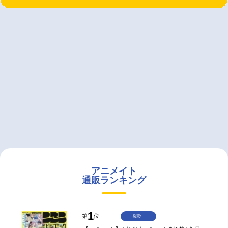
アニメイト
通販ランキング
1
第
位
発売中