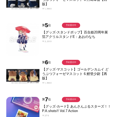
販】
￥1,980
5
第
位
予約受付中
【グッズ-スタンドポップ】百合姫20周年展
箔アクリルスタンドE：あおのなち
￥2,200
6
第
位
予約受付中
【グッズ-マスコット】ゴールデンカムイ ど
うぶつフォーゼマスコット 6.鯉登少尉【再
販】
￥1,980
7
第
位
予約受付中
【グッズ-カード】あんさんぶるスターズ！！
P.A.shots!! Vol.7 Action
￥275