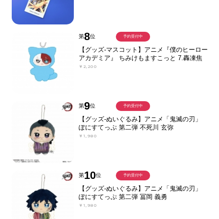
8
第
位
予約受付中
【グッズ-マスコット】アニメ『僕のヒーロー
アカデミア』 ちみけもますこっと 7.轟凍焦
￥2,200
9
第
位
予約受付中
【グッズ-ぬいぐるみ】アニメ「鬼滅の刃」
ぽにすてっぷ 第二弾 不死川 玄弥
￥1,980
10
第
位
予約受付中
【グッズ-ぬいぐるみ】アニメ「鬼滅の刃」
ぽにすてっぷ 第二弾 冨岡 義勇
￥1,980