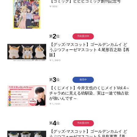
【コミック】ビビビコミック創刊記念号
￥935
2
第
位
予約受付中
【グッズ-マスコット】ゴールデンカムイ ど
うぶつフォーゼマスコット 4.尾形百之助【再
販】
￥1,980
3
第
位
発売中
【くじメイト】今井文也のくじメイトVol.4～
チャラめに見える幼馴染、実は一途で独占欲
が強いんです～
￥1,100
4
第
位
予約受付中
【グッズ-マスコット】ゴールデンカムイ ど
うぶつフォーゼマスコット 5.月島軍曹【再