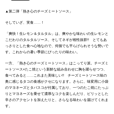
▲第二弾「熱き心のチーズミートソース」
そしていざ、実食……！
「爽快！生レモン＆タルタル」は、爽やかな味わいの生レモンと
こだわりのタルタルソース、そしてネギが相性抜群!! とてもあ
っさりとした食べ心地なので、何個でも平らげられそうな勢いで
す。これからの暑い季節にぴったりの味わい。
一方、「熱き心のチーズミートソース」はこってり派。チーズミ
ートソース×たこ焼という新鮮な組み合わせに胸を躍らせつつ、
食べてみると……これまた美味しい!! チーズミートソース味の
奥に感じるタコの食感がクセになります。さらに、味変用に小袋
のマヨネーズとタバスコが付属しており、一つのたこ焼にたっぷ
りとマヨネーズを乗せて濃厚なコクを楽しんだり、ピリッとした
辛さのアクセントを加えたりと、さらなる味わいを届けてくれま
す。