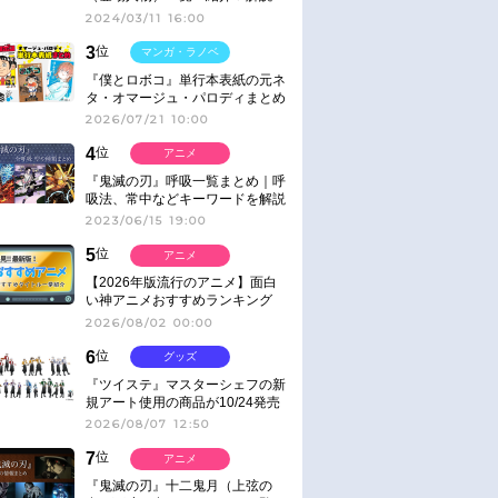
2024/03/11 16:00
3
位
マンガ・ラノベ
『僕とロボコ』単行本表紙の元ネ
タ・オマージュ・パロディまとめ
2026/07/21 10:00
4
位
アニメ
『鬼滅の刃』呼吸一覧まとめ｜呼
吸法、常中などキーワードを解説
2023/06/15 19:00
5
位
アニメ
【2026年版流行のアニメ】面白
い神アニメおすすめランキング
【名作・話題作】｜ジャンル別人
2026/08/02 00:00
気作品をピックアップ
6
位
グッズ
『ツイステ』マスターシェフの新
規アート使用の商品が10/24発売
2026/08/07 12:50
7
位
アニメ
『鬼滅の刃』十二鬼月（上弦の