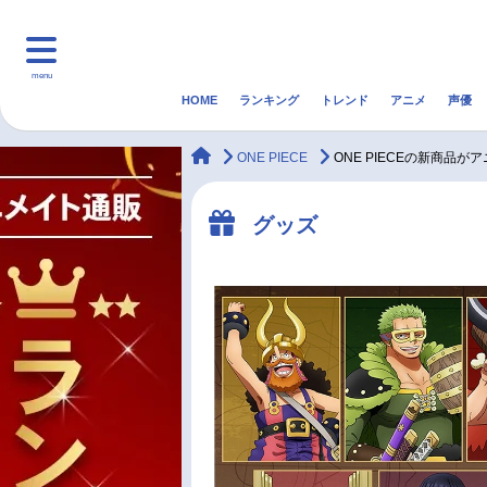
menu
HOME
ランキング
トレンド
アニメ
声優
HOME
ランキング
アニ
animateTimes
ONE PIECE
ONE PIECEの新商品が
マンガ・ラノベ
ゲーム・アプリ
音楽
グッズ
最新記事一覧
アニメ記事一覧
声優記事一覧