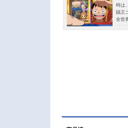
時は
賊王
全世
けり
いて
なぎ
たち
憧れ
り、
伸び
団の
レー
ECE
（水）
25
スト
中井
平田