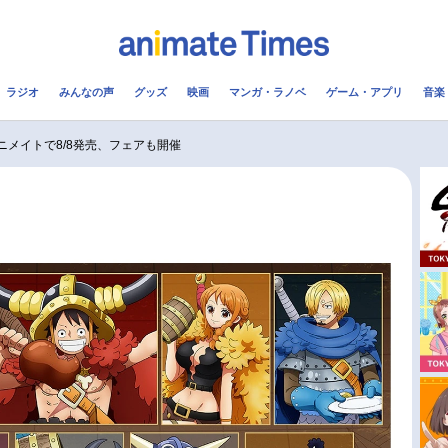
ラジオ
みんなの声
グッズ
映画
マンガ・ラノベ
ゲーム・アプリ
音楽
メ
声優
ラジオ
み
アニメイトで8/8発売、フェアも開催
コスプレ
2.5次元
配信
アニメ映画一覧
今期アニメ曜日別一覧
実写化映画一覧
春アニメ
男性声優/女性声優一覧
夏アニメ
FOLLOW US