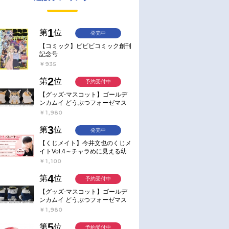
1
第
位
発売中
【コミック】ビビビコミック創刊
記念号
￥935
2
第
位
予約受付中
【グッズ-マスコット】ゴールデ
ンカムイ どうぶつフォーゼマス
コット 4.尾形百之助【再販】
￥1,980
3
第
位
発売中
【くじメイト】今井文也のくじメ
イトVol.4～チャラめに見える幼
馴染、実は一途で独占欲が強いん
￥1,100
です～
4
第
位
予約受付中
【グッズ-マスコット】ゴールデ
ンカムイ どうぶつフォーゼマス
コット 5.月島軍曹【再販】
￥1,980
5
第
位
予約受付中