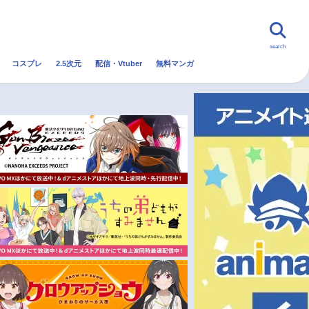
search
コスプレ
2.5次元
配信・Vtuber
無料マンガ
んなの声
グッズ
映画
・Vtuber
トレンド
無料マンガ
秋アニメ
冬アニメ