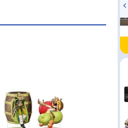
ン：山口由里子フランキー：矢尾一樹→木村昴ブ
ク：チョージンベエ：宝亀克寿シャンクス：池田
TVアニメ『戦隊大失格』
ハイキュー!! 烏野高校放送部!
バギー：千葉繁マーシャル・D・ティーチ：大塚明
radio 大直会 2nd season
ン〈青キジ〉...