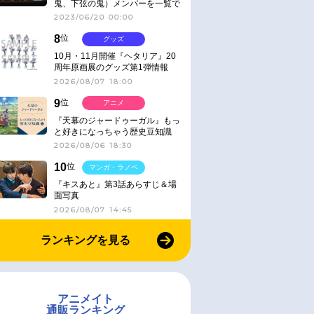
鬼、下弦の鬼）メンバーを一覧で
紹介＆解説（登場鬼の情報まと
2023/06/20 00:00
め）
8
位
グッズ
10月・11月開催『ヘタリア』20
周年原画展のグッズ第1弾情報
2026/08/07 18:00
9
位
アニメ
『天幕のジャードゥーガル』もっ
と好きになっちゃう歴史豆知識
2026/08/06 18:30
10
位
マンガ・ラノベ
『キスあと』第3話あらすじ＆場
面写真
2026/08/07 14:45
ランキングを見る
アニメイト
通販ランキング