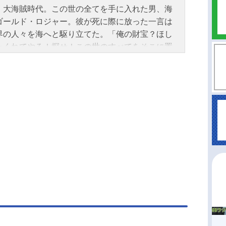
、大海賊時代。この世の全てを手に入れた男、海
ゴールド・ロジャー。彼が死に際に放った一言は
界の人々を海へと駆り立てた。「俺の財宝？ほし
ゃくれてやる！探せ！この世のすべてをそこに置
きた」ロジャーが遺した富と名声と力の「ひとつ
の大秘宝（ワンピース）」を巡って幾人もの海賊
が旗を掲げて戦っていた。そして、そんな海賊に
る一人の少年ルフィ。「悪魔の実」の能力によ
一生泳げない体の代わりに、全身がゴムのように
る不思議な体を手に入れた少年！命の恩人・海賊
リーダー・シャンクスからもらった麦わら帽をト
ドマークに、ルフィは航海に出た。作品名ONEPI
放送形態TVアニメスケジュール1999年10月20日
～2024年10月13日（日）フジテレビ系列にて20
年4⽉5⽇（⼟）〜フジテレビ系列にて放送再開キャ
モンキー・D・ルフィ：田中真弓ロロノア・ゾロ：
和哉ナミ：岡村明美ウソップ：山口勝平サンジ：
広明トニートニー・チョッパー：大谷育江ニコ・