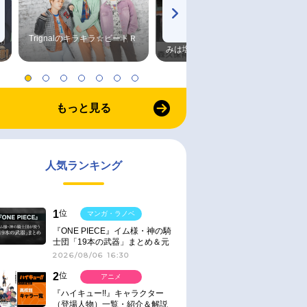
Trignalのキラキラ☆ビートＲ
森久保祥太郎×浪川大輔 つま
みは塩だけ
もっと見る
人気ランキング
1
位
マンガ・ラノベ
『ONE PIECE』イム様・神の騎
士団「19本の武器」まとめ＆元
ネタ
2026/08/06 16:30
2
位
アニメ
『ハイキュー!!』キャラクター
（登場人物）一覧・紹介＆解説