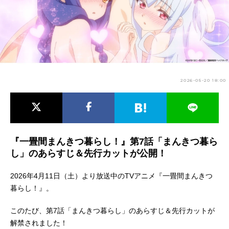
アニメ映画一覧
実写化映画一覧
今期アニメ曜日別一覧
春アニメ
夏アニメ
2026-05-20 18:00
秋アニメ
冬アニメ
男性声優/女性声優一覧
FOLLOW US
『一畳間まんきつ暮らし！』第7話「まんきつ暮ら
し」のあらすじ＆先行カットが公開！
2026年4月11日（土）より放送中のTVアニメ『一畳間まんきつ
暮らし！』。
このたび、第7話「まんきつ暮らし」のあらすじ＆先行カットが
解禁されました！