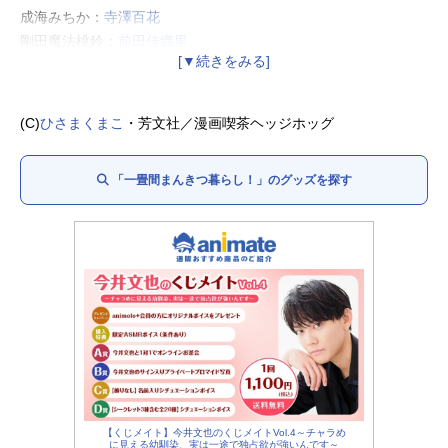
成海みちか：
寺澤百花
剛田魔法桃鈴：
前田佳織里
ガオ：
斎藤千和
ベルナ：木花藍
森田水織：
村上奈津実
(C)
ひさまくまこ
・芳文社／漫画喫茶ヘッジホッグ
「一畳間まんきつ暮らし！」のグッズを探す
【くじメイト】今井文也のくじメイトVol.4～チャラめ
に見える幼馴染、実は一途で独占欲が強いんです～