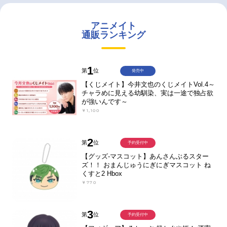
アニメイト
通販ランキング
1
第
位
発売中
【くじメイト】今井文也のくじメイトVol.4～
チャラめに見える幼馴染、実は一途で独占欲
が強いんです～
￥1,100
2
第
位
予約受付中
【グッズ-マスコット】あんさんぶるスター
ズ！！ おまんじゅうにぎにぎマスコット ね
くすと2 Hbox
￥770
3
第
位
予約受付中