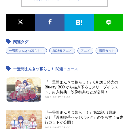
関連タグ
一畳間まんきつ暮らし！
2026春アニメ
アニメ
場面カット
一畳間まんきつ暮らし！ 関連ニュース
『一畳間まんきつ暮らし！』8月28日発売の
Blu-ray BOXから描き下ろしスリーブイラス
ト、封入特典、映像特典などが公開！
2026-07-17 17:00
『一畳間まんきつ暮らし！』第11話（最終
話）「漫画喫茶ヘッジホッグ」のあらすじ＆先
行カットが公開！
2026-06-17 18:00