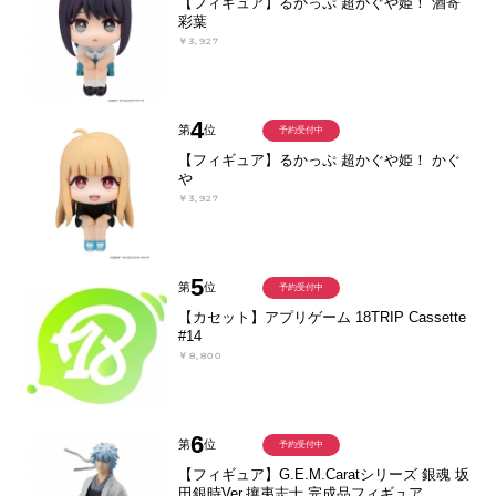
【フィギュア】るかっぷ 超かぐや姫！ 酒寄
彩葉
￥3,927
4
第
位
予約受付中
【フィギュア】るかっぷ 超かぐや姫！ かぐ
や
￥3,927
5
第
位
予約受付中
【カセット】アプリゲーム 18TRIP Cassette
#14
￥8,800
6
第
位
予約受付中
【フィギュア】G.E.M.Caratシリーズ 銀魂 坂
田銀時Ver.攘夷志士 完成品フィギュア