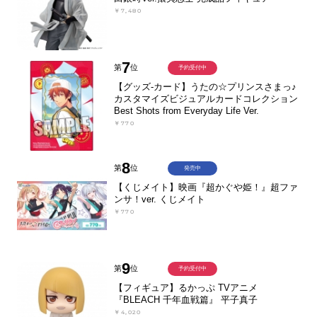
￥7,480
7
第
位
予約受付中
【グッズ-カード】うたの☆プリンスさまっ♪
カスタマイズビジュアルカードコレクション
Best Shots from Everyday Life Ver.
￥770
8
第
位
発売中
【くじメイト】映画『超かぐや姫！』超ファ
ンサ！ver. くじメイト
￥770
9
第
位
予約受付中
【フィギュア】るかっぷ TVアニメ
『BLEACH 千年血戦篇』 平子真子
￥4,020