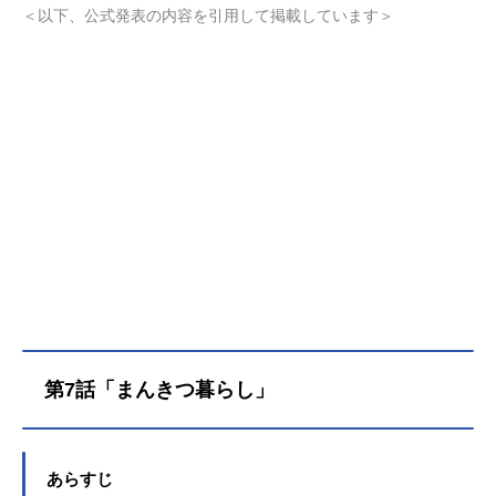
感じつつも上京した芽衣子――。そ
＜以下、公式発表の内容を引用して掲載しています＞
んな芽衣子を待っていたのは、なん
と漫画喫茶「ヘッジホッグ」だっ
た！学生寮を兼ねる漫画喫茶で個性
豊かな寮生たちと奉仕活動として働
くことに！？かくして芽衣子の、ち
ょっと不思議な一畳間まんきつ暮ら
しが始まる！作品名一畳間まんきつ
暮らし！放送形態TVアニメスケジュ
ール2026年4月11日（土）〜2026年
6月20日（土）ABCテレビ・テレビ朝
日系ほか話数全11話キャスト森田芽
衣子：菱川花菜天宮梨絵：白砂沙帆
鈴木万里花：千春中埜音緒：根本京
里成海みちか：寺澤百花剛田魔法桃
鈴：前田佳織里ガオ：斎藤千和ベル
第7話「まんきつ暮らし」
ナ：木花藍森田水織：村上奈津実ス
タッフ原作：ひさまくまこ まんが
タイムきらら「一畳間まんきつ暮ら
し！」連載中監督：渡部穏寛シリー
あらすじ
ズ構成：髙橋龍也脚本：髙橋龍也