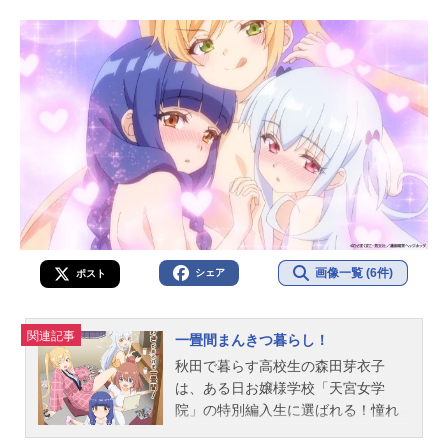
画像一覧 (6件)
シェア
ポスト
関連記事
一畳間まんきつ暮らし！
秋田で暮らす高校生の森田芽衣子
は、ある日お嬢様学校「天宮女学
院」の特別編入生に選ばれる！憧れ
の東京での学生生活に期待と不安を