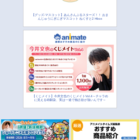
【グッズ-マスコット】あんさんぶるスターズ！！ おま
んじゅうにぎにぎマスコット ねくすと2 Hbox
【くじメイト】今井文也のくじメイトVol.4～チャラめ
に見える幼馴染、実は一途で独占欲が強いんです～