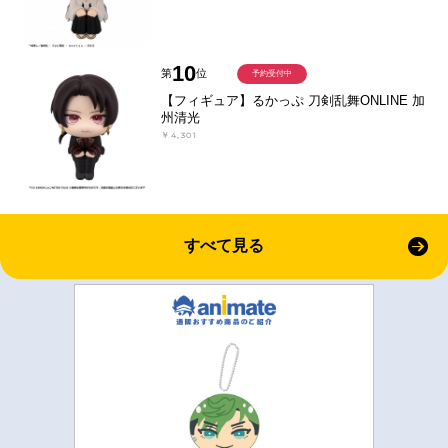
10
第
位
予約受付中
【フィギュア】るかっぷ 刀剣乱舞ONLINE 加
州清光
￥4,301
すべて見る