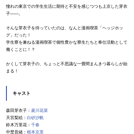
憧れの東京での学生生活に期待と不安を感じつつも上京した芽衣
子――。
そんな芽衣子を待っていたのは、なんと漫画喫茶「ヘッジホッ
グ」だった！
学生寮を兼ねる漫画喫茶で個性豊かな寮生たちと奉仕活動として
働くことに！？
かくして芽衣子の、ちょっと不思議な一畳間まんきつ暮らしが始
まる！
キャスト
森田芽衣子：
菱川花菜
天宮梨絵：
白砂沙帆
鈴木万里花：
千春
中埜音緒：
根本京里