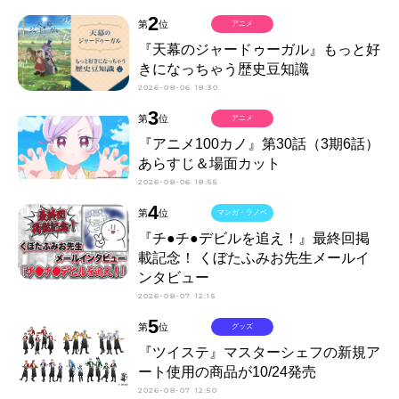
2
第
位
アニメ
『天幕のジャードゥーガル』もっと好
きになっちゃう歴史豆知識
2026-08-06 18:30
3
第
位
アニメ
『アニメ100カノ』第30話（3期6話）
あらすじ＆場面カット
2026-08-06 18:55
4
第
位
マンガ・ラノベ
『チ●チ●デビルを追え！』最終回掲
載記念！ くぼたふみお先生メールイ
ンタビュー
2026-08-07 12:15
5
第
位
グッズ
『ツイステ』マスターシェフの新規ア
ート使用の商品が10/24発売
2026-08-07 12:50