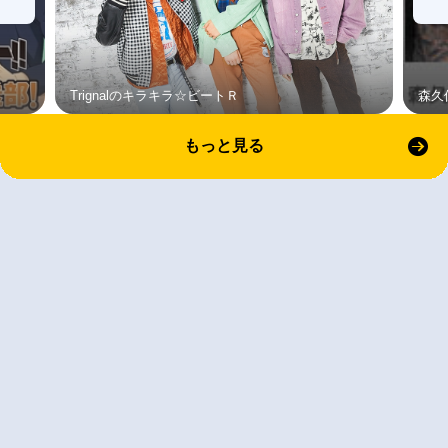
Trignalのキラキラ☆ビートＲ
森久
もっと見る