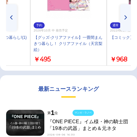
予約
通常
2026年10月 中 発売予定
2022/09/27 発売
つ暮らし!(1)
【グッズ-クリアファイル】一畳間まん
【コミック】一
きつ暮らし！ クリアファイル（天宮梨
絵）
￥495
￥968
最新ニュースランキング
1
第
位
マンガ・ラノベ
『ONE PIECE』イム様・神の騎士団
「19本の武器」まとめ＆元ネタ
2026-08-06 16:30