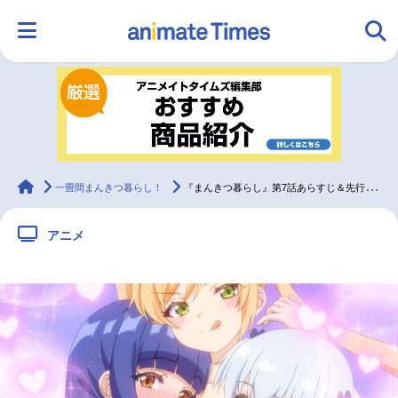
HOME
ランキング
アニメ
声優
ラジオ
みんなの声
グッズ
映画
animateTimes
一畳間まんきつ暮らし！
『まんきつ暮らし』第7話あらすじ＆先行カット
アニメ
マンガ・ラノベ
ゲーム・アプリ
音楽
コスプレ
2.5次元
配信・Vtuber
トレンド
無料マンガ
最新記事一覧
アニメ記事一覧
声優記事一覧