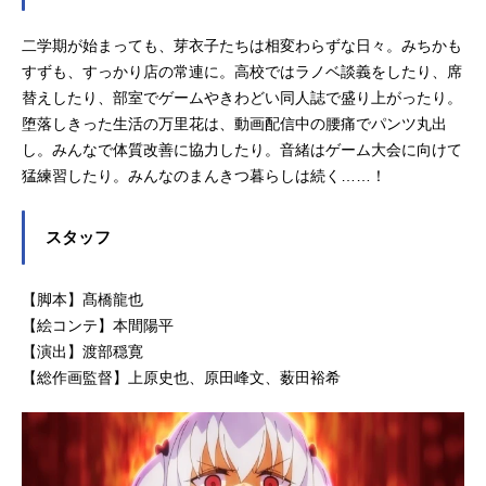
山田花名キャラクターデザイン：上
二学期が始まっても、芽衣子たちは相変わらずな日々。みちかも
原史也総作画監督：上原史也 原田
峰文 薮田裕希 崎口さおり衣装デ
すずも、すっかり店の常連に。高校ではラノベ談義をしたり、席
ザイン：上原史也 大谷道子美術設
替えしたり、部室でゲームやきわどい同人誌で盛り上がったり。
定：田中志乃美術監督：中里陽美
堕落しきった生活の万里花は、動画配信中の腰痛でパンツ丸出
細田舞華色彩設計：梅崎ひろこ2Dワ
し。みんなで体質改善に協力したり。音緒はゲーム大会に向けて
ークス：ゆめ太カンパニー撮影監
猛練習したり。みんなのまんきつ暮らしは続く……！
督：木村...
スタッフ
【脚本】髙橋龍也
【絵コンテ】本間陽平
【演出】渡部穏寛
【総作画監督】上原史也、原田峰文、薮田裕希