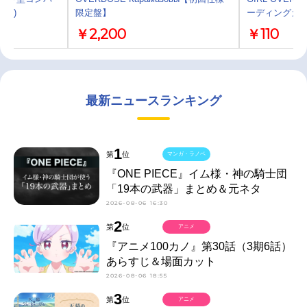
ゃん)
限定盤】
ーディングカー
￥2,200
￥110
最新ニュースランキング
1
第
位
マンガ・ラノベ
『ONE PIECE』イム様・神の騎士団
「19本の武器」まとめ＆元ネタ
2026-08-06 16:30
2
第
位
アニメ
『アニメ100カノ』第30話（3期6話）
あらすじ＆場面カット
2026-08-06 18:55
3
第
位
アニメ