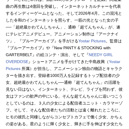
曲の再生数は4億回を突破し、インターネットカルチャーを代表
するインディーゲームとなった。そして2026年4月。この混沌と
した令和のインターネットを照らす、一筋の光となった女の子
──「超絶最かわてんしちゃん」、通称「超てんちゃん」が、遂
にテレビアニメデビュー。アニメーション制作は『アークナイ
ツ』、『ブルーアーカイブ』を手がける
Yostar Pictures
。監督は
『ブルーアーカイブ』や『New PANTY & STOCKING with
GARTERBELT』の絵コンテ・演出、そして『
NEEDY GIRL
OVERDOSE
』ショートアニメを手がけてきた中島政興（
Yostar
Pictures
所属）が担当し、アニメーション独自の物語とキャラク
ターを描き出す。登録者1000万人を記録するトップ配信者の少
女、超絶最かわてんしちゃん──通称「超てんちゃん」の活躍を
見ない日はない。インターネット、テレビ、ライブを問わず、彼
女はファンの歓声の中にいる。そんな超てんちゃんに追いつこう
としているのは、３人の少女による配信者ユニット・カラマーゾ
フ。そして、そんな配信者たちの活動とは遠く離れたところに、
ヒモの彼氏と同棲しながらコンセプトカフェで働く少女、かちぇ
の姿がある。星のように輝く少女と、輝きに手を伸ばす少女たち