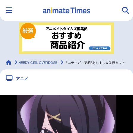
HOME
ランキング
アニメ
声優
ラジオ
みんなの声
グッズ
映画
animateTimes
NEEDY GIRL OVERDOSE
『ニディガ』第8話あらすじ＆先行カット
アニメ
マンガ・ラノベ
ゲーム・アプリ
音楽
コスプレ
2.5次元
配信・Vtuber
トレンド
無料マンガ
最新記事一覧
アニメ記事一覧
声優記事一覧