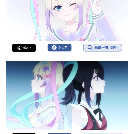
画像一覧 (6件)
シェア
ポスト