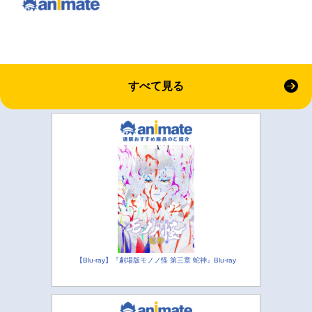
すべて見る
【Blu-ray】『劇場版モノノ怪 第三章 蛇神』Blu-ray