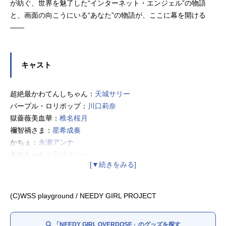
が紡ぐ、世界を魅了した“インターネット・エンジェル”の物語
と、画面の向こうにいる“あなた”の物語が、ここに幕を開ける
――
キャスト
超絶最かわてんしちゃん：
天城サリー
パープル・ロリポップ：
川口莉奈
獄薔薇美血華：
椎名桜月
禰智禍さま：
星希成奏
かちぇ：
永瀬アンナ
あめちゃん：
天城サリー
(C)WSS playground / NEEDY GIRL PROJECT
「NEEDY GIRL OVERDOSE」のグッズを探す