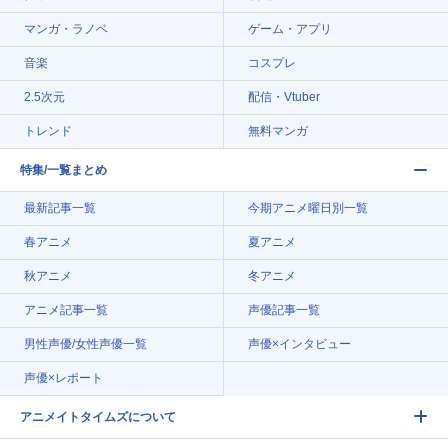
マンガ・ラノベ
ゲーム・アプリ
音楽
コスプレ
2.5次元
配信・Vtuber
トレンド
無料マンガ
特集/一覧まとめ
最新記事一覧
今期アニメ曜日別一覧
春アニメ
夏アニメ
秋アニメ
冬アニメ
アニメ記事一覧
声優記事一覧
男性声優/女性声優一覧
声優×インタビュー
声優×レポート
アニメイトタイムズについて