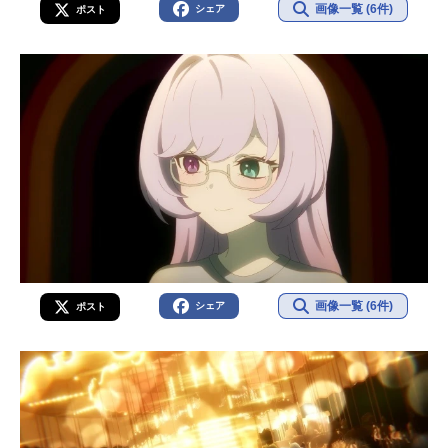
画像一覧 (6件)
シェア
ポスト
画像一覧 (6件)
シェア
ポスト