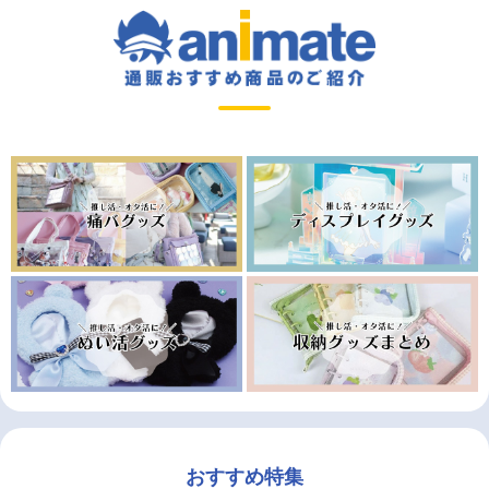
おすすめ特集