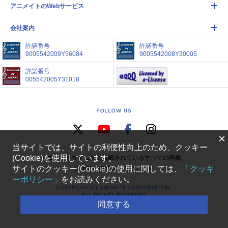
アニメイトのWebサービス
会社案内
許諾番号
許諾番号
9005542009Y56084
9005542008Y30005
許諾番号
005542005Y31018
FOLLOW US
×
当サイトでは、サイトの利便性向上のため、クッキー
(Cookie)を使用しています。
アニメイトタイムズに掲載されているすべての画像、
サイトのクッキー(Cookie)の使用に関しては、
「クッキ
文章等の無断転載を禁じます
ーポリシー」
をお読みください。
COPYRIGHT(C) ANIMATE CORPORATION.
ALL RIGHTS RESERVED
同意する