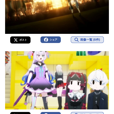
画像一覧 (6件)
シェア
ポスト