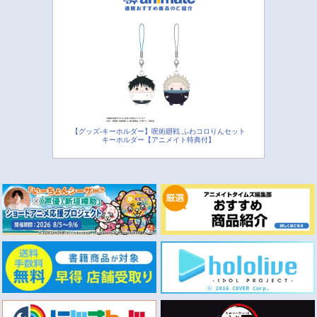
【グッズ-キーホルダー】呪術廻戦 ふわコロりんセット
キーホルダー【アニメイト特典付】