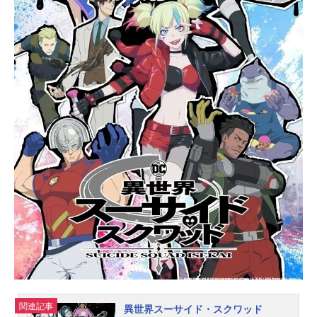
てしまったことから「ユーレイ」と
呼ばれる住人登録の無い、見えない
存在になってしまった少女ベリィ。
彼女は天才的なハッカーでありユー
レイのハックと出会い、怪人0と0現
象の謎を突き止めるため、ハックが
率いるユーレイ探偵団に参加する。
ユーレイとして舞い込む依頼を解決
していくなかで、ベリィはトムソー
ヤ島に隠されたある真実に近づいて
いくことになる。作品名ユーレイデ
コ放送形態TVアニメスケジュール20
22年7月3日（日）〜2022年9月18日
（日）TOKYOMX・MBSほか話数全1
2話キャストベリィ：川勝未来ハッ
ク：永瀬アンナフィン：入野自由...
関連記事
異世界スーサイド・スクワッド