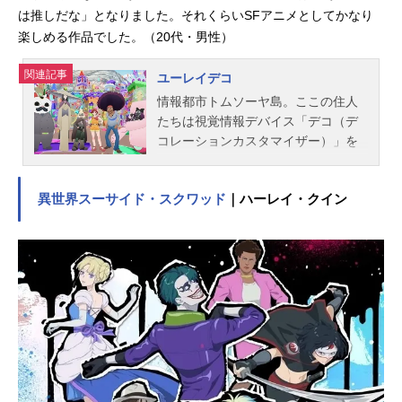
は推しだな」となりました。それくらいSFアニメとしてかなり
楽しめる作品でした。（20代・男性）
関連記事
ユーレイデコ
情報都市トムソーヤ島。ここの住人
たちは視覚情報デバイス「デコ（デ
コレーションカスタマイザー）」を
使い、超再現空間と呼ばれる仮想空
間と現実をリニアに行き来する生活
異世界スーサイド・スクワッド
｜ハーレイ・クイン
を営んでいた。さらに「らぶ」と呼
ばれる相互評価が数値的に可視化さ
れており、バランスのとれた価値観
を保つことで平和な社会を形成して
いる。多くのらぶを集めることでデ
コが拡張されることもあり、住人は
多くのらぶを集めるために日々奔走
していた。そんな島では「怪人0」が
引き起こしている、「0現象」と呼ば
れるらぶ消失事件の噂が広がってい
た。ある日、0現象に偶然巻き込まれ