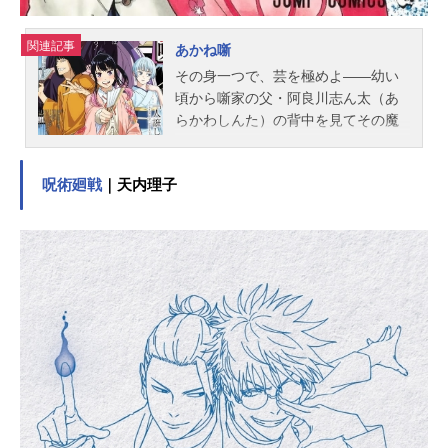
関連記事
あかね噺
その身一つで、芸を極めよ――幼い
頃から噺家の父・阿良川志ん太（あ
らかわしんた）の背中を見てその魔
法のような落語に魅せられていた桜
咲朱音（おうさきあかね）は父が真
呪術廻戦
｜天内理子
打昇進をかけて挑んだ大一番の舞台
で、衝撃的な事件を目撃する。6年後
――そこには、落語界の最高位“真
打”を目指して突き進む高校生になっ
た朱音の姿があった。話芸の極致で
噺家たちが鎬を削る、本格落語もの
がたり――ここに開幕!!作品名あかね
噺放送形態TVアニメスケジュール20
26年4月4日（土）～2026年6月20日
（土）テレビ朝日系全国24局ネット
「IMAnimation」枠・BS朝日にて話
数全12話キャスト桜咲朱音：永瀬ア