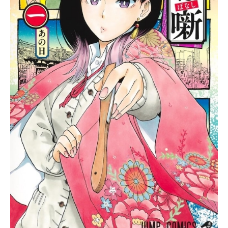
かけるSFサスペンスが、今幕を開け
る――!作品名サマータイムレンダ放
送形態TVアニメスケジュール2022年
4月14日（木）～2022年9月29日
（木）TOKYOMX・BS11ほか話数全
25話キャスト網代慎平：花江夏樹小
舟潮：永瀬アンナ小舟澪：白砂沙帆
南方ひづる：日笠陽子根津銀次郎：
浦山迅菱形窓：小野賢章菱形朱鷺
子：河瀬茉希菱形青銅：大塚明夫小
舟アラン：玄田哲章凸村哲：上田燿
司雁切真砂人：小西克幸小早川しお
り：釘宮理恵南方竜之介：三瓶由布
子スタッフ原作：田中靖規（集英社
ジャンプコミックス刊）監督：渡辺
歩シリーズ構成／脚本：瀬古浩司キ
ャ...