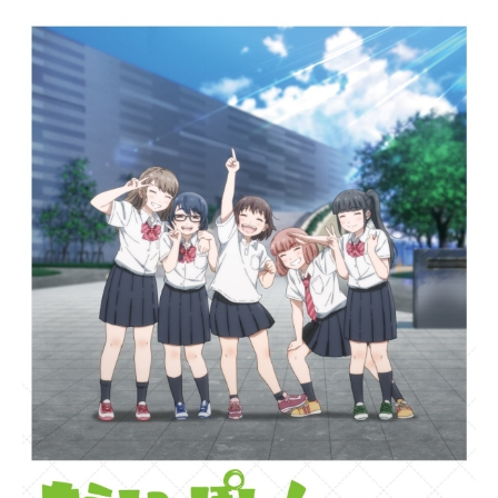
ラクターデザイン・加々美高浩、制
作・MAPPAが送る、ヤンキー×千夜
一夜物語！作品名ぶっちぎり?!放送
形態TVアニメスケジュール2024年1
月13日（土）〜2024年4月6日（土）
テレビ東京ほか話数全12話キャスト
灯荒仁：大河元気浅観音真宝：星野
佑典千夜：こばたけまさふみまほ
ろ：永瀬アンナ摩利人：佐々木望拳
一郎：斉藤次郎座布：野津山幸宏駒
男：山口勝平王太：竹内良太蛇走：
古川慎刃暮：葉山翔太阿久太郎：鈴
木千尋スタッフ原作：内海紘子・岸
本卓・MAPPA・東宝監督：内海紘子
シリーズ構成・脚本：岸本卓キャラ
クターデザイン・総作画監督：加々
美高浩サブキャラクターデザイン・
総作画監督：齊田博之 伊藤公規
伊藤晋之衣装コンセプトデザイン：
澤田石和寛美術監督：鈴木くるみ色