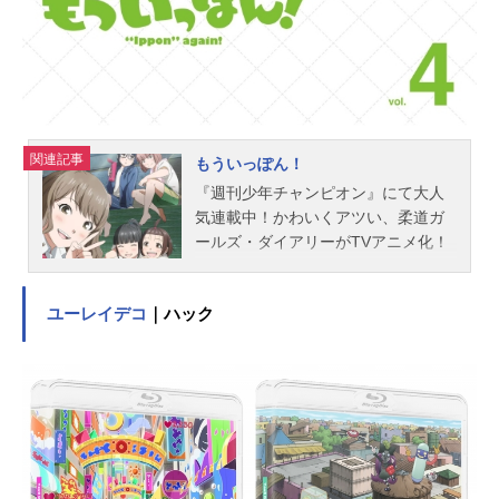
彩設計：垣田由紀子撮影監督：加藤
慎之助編集：長坂智樹音楽：大島ミ
チル音響監督：菊田浩巳音響制作：d
ugoutアニメーションプロデューサ
ー：小川崇博制作：MAPPA主題歌O
P：「...
関連記事
もういっぽん！
『週刊少年チャンピオン』にて大人
気連載中！かわいくアツい、柔道ガ
ールズ・ダイアリーがTVアニメ化！
柔道はもう卒業（おしまい）！高校
では彼氏作って甘酸っぱい三年間を
ユーレイデコ
｜ハック
送るんだ。日焼けすると道着が擦れ
て痛いし、寝技で髪の毛抜けまくる
し、寒稽古つらいし、鼻血は出る
し、骨折するし失神するし、たいし
て強くなれなかったから、もうやら
ないって決めたの。だから……だか
ら思い出させないでよぉ。この”一
本”の、気持ちよさ。作品名もういっ