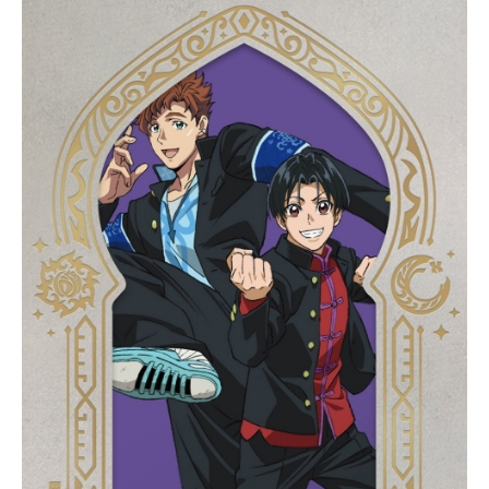
ぼくときみの最高にハッピーな物語
――。作品名タコピーの原罪放送形
態配信スケジュール2025年6月28日
（土）～2025年8月2日（土）Netfli
x・AmazonPrimeVideoほか話数全6
話キャストタコピー：間宮くるみし
ずか：上田麗奈まりな：小原好美
東：永瀬アンナハッピーママ：能登
麻美子チャッピー：藤原夏海まりな
の母：恒松あゆみまりなの父：川田
紳司しずかの母：大地葉潤也：逢坂
良太東の母：内山夕実スタッフ原
作：「タコピーの原罪」タイザン5
（集英社ジャンプ コミックス刊）
監督・シリーズ構成：飯野慎也キャ
ラクターデザイン：長原圭太プロッ
プデザイン：10＋10 中井杏2Dワー
クス：アズマ 10＋10美術監督：板
倉佐賀子色彩設計：秋元由紀CGディ
レクター：茂木邦夫カラースクリプ