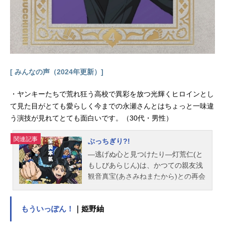
ト：大谷藍生撮影監督：若林優編
集：坂本久美子音響監督：明田川仁
音楽：藤澤慶昌アニメーション制
作・プロデュース協力：ENISHIYA主
題歌OP：「...
[ みんなの声（2024年更新）]
・ヤンキーたちで荒れ狂う高校で異彩を放つ光輝くヒロインとし
て見た目がとても愛らしく今までの永瀬さんとはちょっと一味違
う演技が見れてとても面白いです。（30代・男性）
関連記事
ぶっちぎり?!
―逃げぬ心と見つけたり―灯荒仁(と
もしびあらじん)は、かつての親友浅
観音真宝(あさみねまたから)との再会
をきっかけに強者たちの戦いに巻き
込まれていく…。そんな中、巨大な
もういっぽん！
｜姫野紬
魔人の影が現れ…？！ 監督・内海
紘子、シリーズ構成・岸本卓、キャ