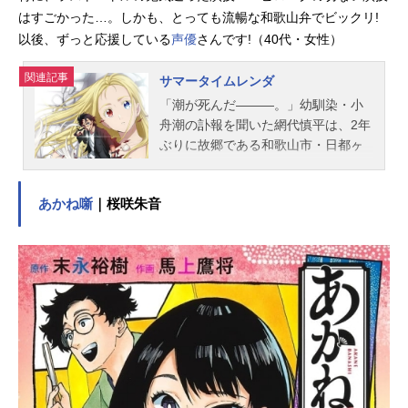
はすごかった…。しかも、とっても流暢な和歌山弁でビックリ!
以後、ずっと応援している
声優
さんです!（40代・女性）
関連記事
サマータイムレンダ
「潮が死んだ―――。」幼馴染・小
舟潮の訃報を聞いた網代慎平は、2年
ぶりに故郷である和歌山市・日都ヶ
島に帰ってきた。家族や友人との再
会。滞りなく行われていく葬儀。し
あかね噺
｜桜咲朱音
かし、親友・菱形窓は「潮の死には
不審な点があり、他殺の可能性があ
る」と慎平に告げる。翌日、近隣の
一家が突如として全員消えてしまう
事件が発生。時を同じくして、慎平
はある不吉な噂を耳にする。「自分
にそっくりな“影”を見た者は死ぬ。影
に殺される――!」さらに、潮の妹・
澪が「お姉ちゃんが亡くなる3日前に
影を見た」と言いだして......!?紀淡海
峡に浮かぶ夏の小さな離島で、時を