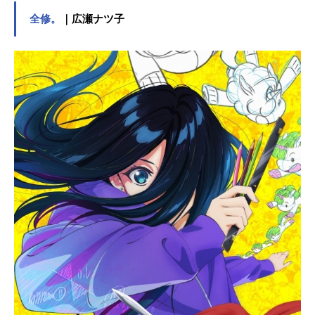
よる、異世界バトルアクション始
全修。
｜広瀬ナツ子
動！！絶対ェ助け出す！異世界だろ
うが！何度死のうが！誰ともつるま
ず1人孤独に喧嘩に明け暮れるヤンキ
ー高校生・業平猛（なりひらたけ
る）は、夢に何度も現れる謎の少
女・ツキミヤに想いを募らせる日々
を過ごしていた。そんなある日、タ
ケルは不慮の事故で崖から転落。意
識を取り戻すと目の前に広がってい
たのは、テクノロジーが高度に進化
を遂げた平安京・《電祇平安京(でん
じへいあんきょう)》。そこは、最強
の陰陽師・安倍晴明（あべのせいめ
い）が守護しており、憧れのツキミ
ヤが現実に存在する別世界だった！
夢にまで見た運命的な出会いに舞い
上がるタケルだったが、突如発生し
た黒い霧《闇薫（やみかおる）》の
中で《怨人(おに)》と呼ばれる化け物
によってツキミヤもろとも命を落と