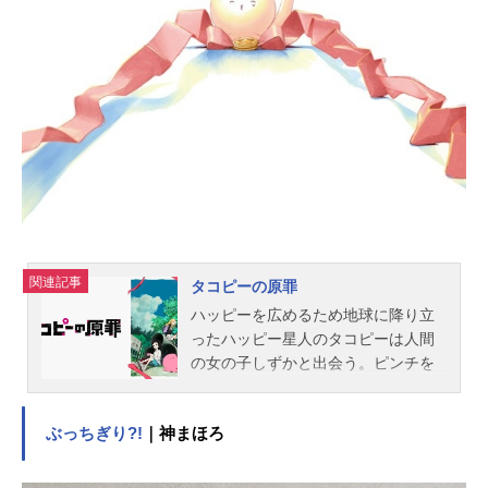
思議ほんわかアニメーション。作品
名きのこいぬ放送形態TVアニメスケ
ジュール2024年10月3日（木）～202
4年12月19日（木）AT-X・TOKYOM
Xほか話数全12話キャストきのこい
ぬ：小林大紀ほたる：上村祐翔天野
こまこ：永瀬アンナ矢良いつき：寺
島拓篤プラム：久野美咲上原あん
ず：日菜上原つばき：千本木彩花
あ...
関連記事
タコピーの原罪
ハッピーを広めるため地球に降り立
ったハッピー星人のタコピーは人間
の女の子しずかと出会う。ピンチを
救ってもらったタコピーは、しずか
の笑顔を取り戻すため不思議な力を
ぶっちぎり?!
｜神まほろ
持つハッピー道具で奔走する。しか
し、しずかはおうちと学校で何か事
情を抱えているようで･･･。これは、