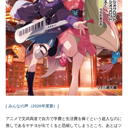
作：シンエイ動画主題歌「銀河系ま
で飛んで行け！」キャンディーズ公
開開始年＆季節2025夏アニメ(C)亀山
陽平／タイタン工業『銀河特急ミル
キー☆サブウェイ』公式サイト『銀
河特急ミルキー☆サブウェイ』公式X
（Twitter） 「銀河特急ミルキー☆サ
ブウェイ」のグッズを探す動画配信
情報【PR】※本ページは動画配信サ
ービスのプロモーションが含まれて
います。※詳細や最新の配信情報は
配信サービス公式サイトをご確認
く...
[ みんなの声（2026年更新）]
アニメで文武両道で自力で学費と生活費を稼ぐという超人なのに
推しであるヤチヨが出てくると恐縮してしまうところ。あとはツ