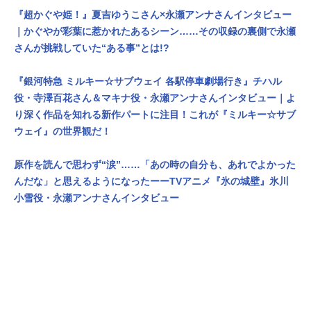
『超かぐや姫！』夏吉ゆうこさん×永瀬アンナさんインタビュー
｜かぐやが彩葉に惹かれたあるシーン……その収録の裏側で永瀬
さんが挑戦していた“ある事”とは!?
『銀河特急 ミルキー☆サブウェイ 各駅停車劇場行き』チハル
役・寺澤百花さん＆マキナ役・永瀬アンナさんインタビュー｜よ
り深く作品を知れる新作パートに注目！これが『ミルキー☆サブ
ウェイ』の世界観だ！
原作を読んで思わず“涙”……「あの時の自分も、あれでよかった
んだな」と思えるようになったーーTVアニメ『氷の城壁』氷川
小雪役・永瀬アンナさんインタビュー