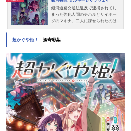
銀河特急 ミルキー☆サブウェイ
銀河道路交通法違反で逮捕されてし
まった強化人間のチハルとサイボー
グのマキナ。二人に課せられたのは
惑星間走行列車・通称ミルキー☆サ
ブウェイの清掃作業。簡単な任務の
超かぐや姫！
｜酒寄彩葉
はずだったが、やがて二人は大きな
事件に巻き込まれていってしまう！
意図なし！主義なし！主張なし！ノ
リで乗り切る前代未聞のスペースト
レインスペクタクル！！作品名銀河
特急ミルキー☆サブウェイ放送形態T
Vアニメスケジュール2025年7月3日
（木）〜2025年9月18日（木）TOKY
OMX・公式YouTubeにて話数全12話
キャストチハル：寺澤百花マキナ：
永瀬アンナリョーコ：小松未可子ア
カネ：金元寿子カナタ：小市眞琴カ
ート：内山昂輝マックス：山谷祥生
スタッフ監督・脚本・キャラクター
デザイン・制作：亀山陽平企画制