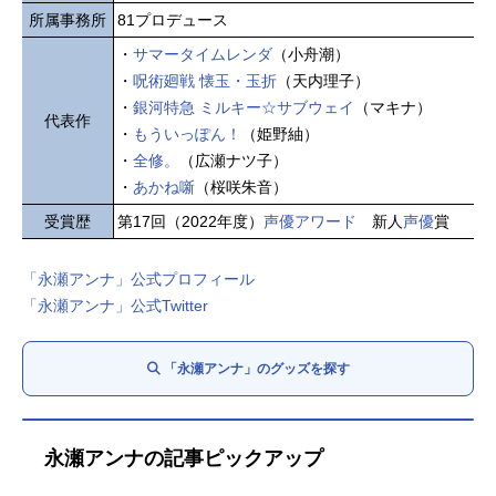
所属事務所
81プロデュース
・
サマータイムレンダ
（小舟潮）
・
呪術廻戦 懐玉・玉折
（天内理子）
・
銀河特急 ミルキー☆サブウェイ
（マキナ）
代表作
・
もういっぽん！
（姫野紬）
・
全修。
（広瀬ナツ子）
・
あかね噺
（桜咲朱音）
受賞歴
第17回（2022年度）
声優アワード
新人
声優
賞
「永瀬アンナ」公式プロフィール
「永瀬アンナ」公式Twitter
「永瀬アンナ」のグッズを探す
永瀬アンナの記事ピックアップ