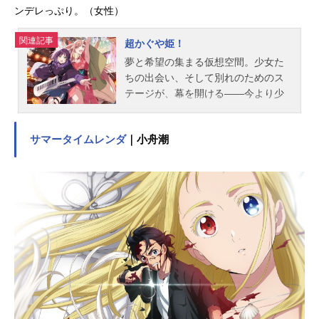
ンデレっぷり。（女性）
関連記事
超かぐや姫！
夢と希望の集まる仮想空間。少女た
ちの出会い、そして別れのためのス
テージが、幕を開ける――今より少
しだけ先の未来。都内の進学校に通
う17歳の女子高生・酒寄彩葉は、バ
サマータイムレンダ
｜小舟潮
イトと学業の両立に励む超絶多忙な
日々を送っていた。日々の癒やし
は、インターネット上の仮想空間の
管理人兼大人気ライバー(配信者)・月
見ヤチヨの配信を見ること。自分の
分身を作り誰もが自由に創作活動を
行うで、彩葉はヤチヨの推し活をし
つつ、バトルゲームで細々とお小遣
い稼ぎをしていた。そんなある日の
帰り道、彩葉は七色に光り輝くゲー
ミング電柱を見つける。中から出て
きたのは、なんとも可愛らしい赤ち