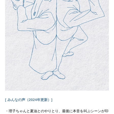
ンナ練磨家からし：江口拓也高良木
ひかる：高橋李依阿良川魁生：塩野
瑛久阿良川志ん太（桜咲徹）：福山
潤阿良川まいける：島﨑信長阿良川
こぐま：小林千晃阿良川享二：阿座
上洋平阿良川ぐりこ：山下誠一郎阿
良川志ぐま：てらそままさき阿良川
一生：大塚明夫阿良川全生：立木文
彦阿良川一剣：平田広明桜咲真幸：
伊藤静吉乃紗季：小夏ゆみこ樫尾広
久：岩崎諒太柏家三禄：大塚芳忠椿
家正明：置鮎龍太郎三明亭円相：中
博史蘭彩歌うらら：田村睦心喧風亭
流雲：三木眞一郎今昔亭ちょう朝：
関智一スタッフ原作：末永裕樹 馬
上...
[ みんなの声（2024年更新）]
・理子ちゃんと夏油とのやりとり、最後に本音を叫ぶシーンが印