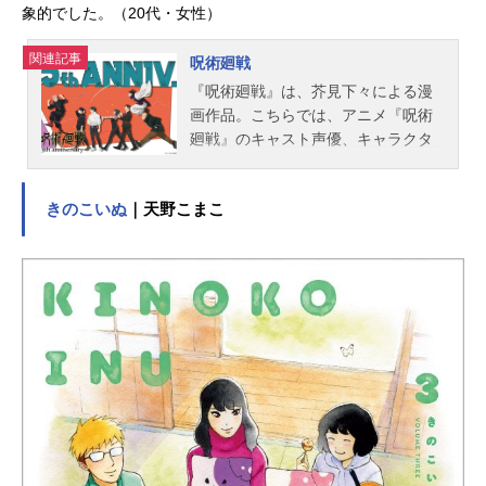
象的でした。（20代・女性）
関連記事
呪術廻戦
『呪術廻戦』は、芥見下々による漫
画作品。こちらでは、アニメ『呪術
廻戦』のキャスト声優、キャラクタ
ー、スタッフ、解説といったオスス
メ記事をご紹介！『呪術廻戦』各作
きのこいぬ
｜天野こまこ
品の詳細はこちら