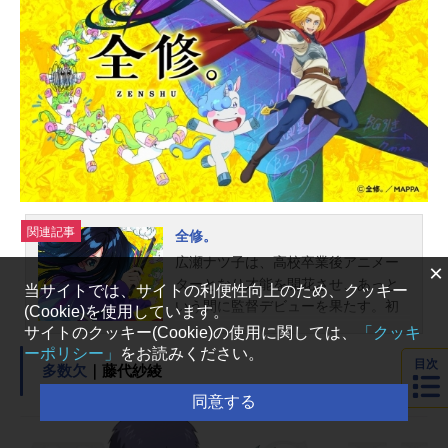
してしまう。――しかし、次の瞬
間、タケルは再び電祇平安京で目を
覚ます。やがて自身がタイムリープ
したことに気づいたタケルは、ツキ
ミヤが命を落とす未来に抗うため、
安倍晴明から陰陽術を習得し、陰陽
師として戦うことを決意する――！
作品...
関連記事
全修。
広瀬ナツ子は、高校卒業後アニメー
×
ターとなり才能を開花させ、あっと
当サイトでは、サイトの利便性向上のため、クッキー
いう間に監督デビューを果たす。初
(Cookie)を使用しています。
監督作品は社会現象になる大ヒッ
サイトのクッキー(Cookie)の使用に関しては、
「クッキ
ト。新進気鋭の天才監督と世間でも
ーポリシー」
をお読みください。
目次
多数欠
｜藤代紗綾
評価され、次回作は初恋をテーマに
した劇場ラブコメ作品に決定!しか
同意する
し、人を好きになったことがないナ
ツ子は初恋がよくわからず、コンテ