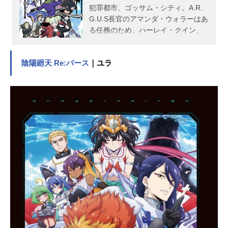
犯罪都市、ゴッサム・シティ。A.R.
G.U.S長官のアマンダ・ウォラーはあ
る任務のため、ハーレイ・クイン、
デッドショット、ピースメイカー、
クレイフェイス、キング・シャーク
陰陽廻天 Re:バース
｜ユラ
を招集。ゴッサムの極悪悪党（ヴィ
ラン）共が送りこまれたのは、ゲー
トによって繋がった剣と魔法の世
界、オークが闊歩しドラゴンが空を
翔ける″異世界＝ISEKAI″だった！！IS
EKAI到着直後から暴走するハーレイ
達だったが、王国の兵隊に捕まり監
獄送りに。首に装着された爆弾の爆
発まであと72時間…。タイムリミッ
トが迫るハーレイ達。女王アルドラ
との交渉の末、掴み取った解放の条
件は″敵対する帝国軍の征圧″NOCHOI
CE！！自由を得るため…ハーレイ達
はファンタスティックでデンジャラ
スな戦地へ向かう！！逃げても即