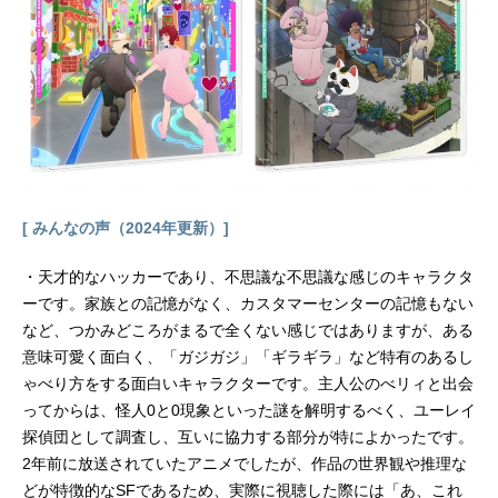
ぽん！放送形態TVアニメスケジュー
ル2023年1月8日（日）～2023年4月
2日（日）テレビ東京ほか話数全13話
キャスト園田未知：伊藤彩沙滝川早
苗：安齋由香里氷浦永遠：三浦千幸
南雲安奈：稗田寧々姫野紬：永瀬ア
ンナ夏目紫乃：内山夕実スタッフ原
作：村岡ユウ『もういっぽん！』
（秋田書店「週刊少年チャンピオ
[ みんなの声（2024年更新）]
ン」連載）監督：荻原健シリーズ構
成：皐月彩キャラクターデザイン：
・天才的なハッカーであり、不思議な不思議な感じのキャラクタ
武川愛里美術監督：西山正紀色彩設
ーです。家族との記憶がなく、カスタマーセンターの記憶もない
計：のぼりはるこ撮影監督：小西庸
平編集：坂本雅紀音響監督：亀山俊
など、つかみどころがまるで全くない感じではありますが、ある
樹音楽：成田旬音楽制作：ポニーキ
意味可愛く面白く、「ガジガジ」「ギラギラ」など特有のあるし
ャニオンアニメーションプロデュー
ゃべり方をする面白いキャラクターです。主人公のべリィと出会
サー：大松裕アニメーション制作：B
ってからは、怪人0と0現象といった謎を解明するべく、ユーレイ
AKKENRECORD主題歌OP：「Stand
探偵団として調査し、互いに協力する部分が特によかったです。
ByMe」SubwayDaydreamED：「い
2年前に放送されていたアニメでしたが、作品の世界観や推理な
っぽんみち」...
どが特徴的なSFであるため、実際に視聴した際には「あ、これ