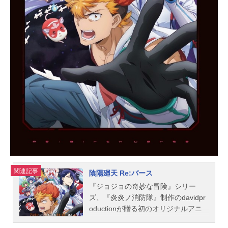
死！任務失敗でも即死！命懸けのミ
ッションを背負ったハーレイ達はこ
のISEKAIを生き抜くことができるの
か！？決死の特殊部隊＝スーサイ
ド・スクワッドのド派手な”暴”険譚が
今、幕を開ける！LET'SPARTY！！
作品名異世界スーサイド・スクワッ
ド放送形態TVアニメスケジュール20
24年7月5日（金）〜2024年9月6日
（金）TOKYOMX・BS11・ABEMAア
ニメSPECIAL3チャンネルにて話数全
10話キャストハーレイ・クイン：永
瀬...
関連記事
陰陽廻天 Re:バース
『ジョジョの奇妙な冒険』シリー
ズ、『炎炎ノ消防隊』制作のdavidpr
oductionが贈る初のオリジナルアニ
メーション！時空爆走系ヤンキーに