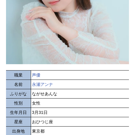
職業
声優
名前
永瀬アンナ
ふりがな
ながせあんな
性別
女性
生年月日
3月31日
星座
おひつじ座
出身地
東京都