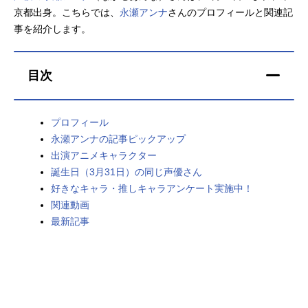
京都出身。こちらでは、
永瀬アンナ
さんのプロフィールと関連記
アニメ映画一覧
実写化映画一覧
事を紹介します。
今期アニメ曜日別一覧
目次
春アニメ
夏アニメ
秋アニメ
冬アニメ
プロフィール
永瀬アンナの記事ピックアップ
男性声優/女性声優一覧
出演アニメキャラクター
誕生日（3月31日）の同じ声優さん
FOLLOW US
好きなキャラ・推しキャラアンケート実施中！
関連動画
最新記事