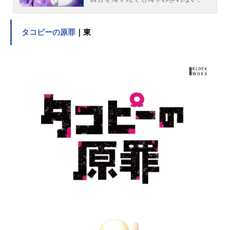
暗くて深い悲しみの底にいた。そん
なある日、庭の雪柳の下にまピンク
タコピーの原罪
｜東
色のきのこが生えていることに気づ
く。彼がぼんやり眺めていると、そ
れは突然動き出し、しっぽをぶんぶ
ん振って寄ってくる。「きのこの...
犬?」疑問に思いながらも、この謎の
生きものと一緒に暮らすことに。す
ると、描いちゃいけないところにお
絵かきして、メロンパンもたこ焼き
も全部食べちゃって、散らかし放題
気まま放題。だけど、とぼけた様子
がなんだか憎めない。幼なじみの編
集者こまこちゃんやきのこ研究所の
矢良くんたちも巻き込んだ、きのこ
いぬと過ごす毎日は、少しずつほた
るの表情を変えていく。いろいろ謎
すぎるきのこいぬとほたるとみんな
の、いっしょにいるとなんだか楽し
い笑える日々を描く、ちょこっと不