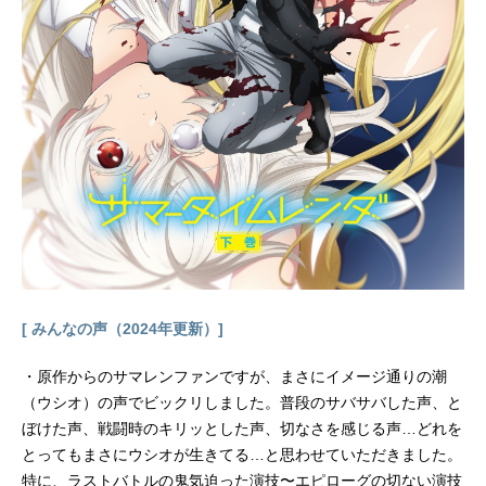
ゃん。放っておけず連れ帰ると、赤
ちゃんはみるみるうちに大きくな
り、彩葉と同い年ぐらいの女の子
に。「あなた、もしやかぐや姫な
の?」大きくなったかぐや姫はわがま
ま放題。かぐやのお願い(わがまま)で
彩葉は、ツクヨミでのライバー活動
を手伝うことに。彩葉がプロデュー
サーとして音楽を作り、かぐやがラ
イバーとして歌うことで、二人は少
しずつ打ち解けていく。かぐやを月
へと連れ戻す不吉な影が、すぐそこ
まで迫っているとも知らずに――こ
れは、まだ誰も見たことがない「か
[ みんなの声（2024年更新）]
ぐや姫」の物語。作品名超かぐや
姫！放...
・原作からのサマレンファンですが、まさにイメージ通りの潮
（ウシオ）の声でビックリしました。普段のサバサバした声、と
ぼけた声、戦闘時のキリッとした声、切なさを感じる声…どれを
とってもまさにウシオが生きてる…と思わせていただきました。
特に、ラストバトルの鬼気迫った演技〜エピローグの切ない演技