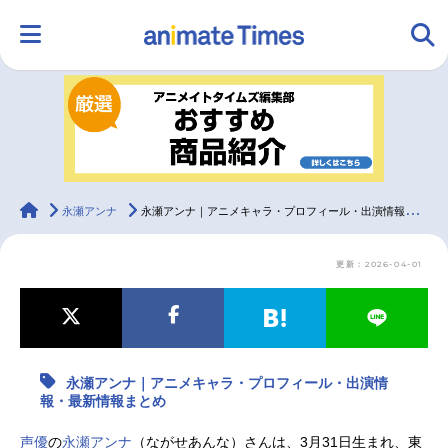
HOME
ランキング
アニメ
声優
ラジオ
みんなの声
グッズ
映画
animateTimes
永瀬アンナ
永瀬アンナ｜アニメキャラ・プロフィール・出演情報・最新情報まとめ
更新：2026-04-01
マンガ・ラノベ
ゲーム・アプリ
音楽
コスプレ
2.5次元
配信・Vtuber
トレンド
無料マンガ
永瀬アンナ｜アニメキャラ・プロフィール・出演情
最新記事一覧
報・最新情報まとめ
アニメ記事一覧
声優記事一覧
声優
の
永瀬アンナ
（ながせあんな）さんは、3月31日生まれ、東