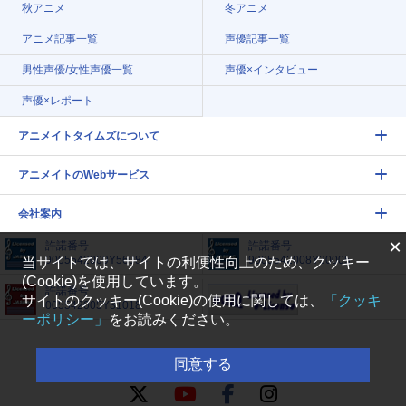
秋アニメ
冬アニメ
アニメ記事一覧
声優記事一覧
男性声優/女性声優一覧
声優×インタビュー
声優×レポート
アニメイトタイムズについて
アニメイトのWebサービス
会社案内
×
許諾番号
許諾番号
9005542009Y56084
9005542008Y30005
当サイトでは、サイトの利便性向上のため、クッキー
(Cookie)を使用しています。
許諾番号
サイトのクッキー(Cookie)の使用に関しては、
「クッキ
005542005Y31018
ーポリシー」
をお読みください。
同意する
FOLLOW US