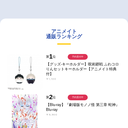
アニメイト
通販ランキング
1
第
位
予約受付中
【グッズ-キーホルダー】呪術廻戦 ふわコロ
りんセットキーホルダー【アニメイト特典
付】
￥1,100
2
第
位
予約受付中
【Blu-ray】『劇場版モノノ怪 第三章 蛇神』
Blu-ray
￥9,900