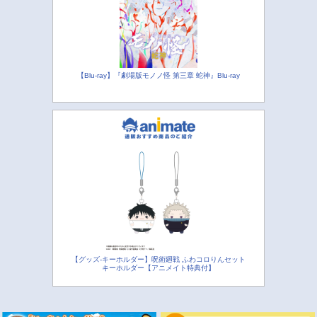
【Blu-ray】『劇場版モノノ怪 第三章 蛇神』Blu-ray
【グッズ-キーホルダー】呪術廻戦 ふわコロりんセット
キーホルダー【アニメイト特典付】