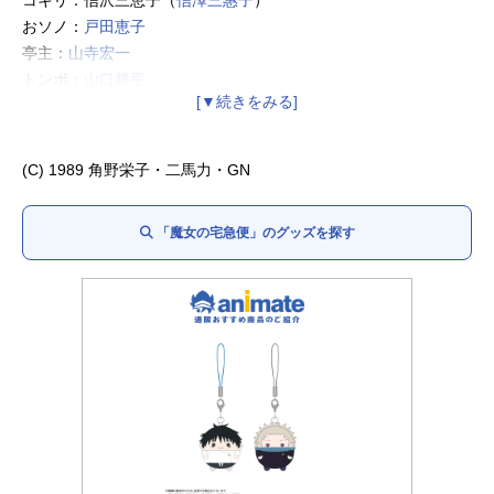
おソノ：
戸田恵子
亭主：
山寺宏一
トンボ：
山口勝平
バーサ：
関弘子
オキノ：
三浦浩一
老婦人：
加藤治子
(C) 1989 角野栄子・二馬力・GN
「魔女の宅急便」のグッズを探す