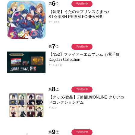
6
第
位
予約受付中
【音楽】うたの☆プリンスさまっ♪
ST☆RISH PRISM FOREVER!
￥1,650
7
第
位
予約受付中
【NS2】ファイアーエムブレム 万紫千紅
Dagdan Collection
￥14,979
8
第
位
予約受付中
【グッズ-食品】刀剣乱舞ONLINE クリアカー
ドコレクションガム
￥220
9
第
位
予約受付中