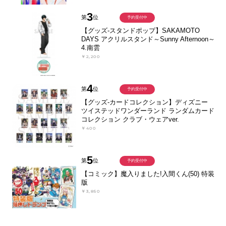
3
第
位
予約受付中
【グッズ-スタンドポップ】SAKAMOTO
DAYS アクリルスタンド～Sunny Afternoon～
4.南雲
￥2,200
4
第
位
予約受付中
【グッズ-カードコレクション】ディズニー
ツイステッドワンダーランド ランダムカード
コレクション クラブ・ウェアver.
￥400
5
第
位
予約受付中
【コミック】魔入りました!入間くん(50) 特装
版
￥3,850