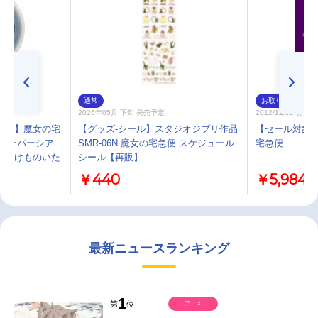
通常
お取り寄せ
2026年05月 下旬 発売予定
2012/12/05 発売
ター】魔女の宅
【グッズ-シール】スタジオジブリ作品
【セール対象】【
 ペーパーシア
SMR-06N 魔女の宅急便 スケジュール
宅急便
X お届けものいた
シール【再販】
￥440
￥5,984
最新ニュースランキング
1
第
位
アニメ