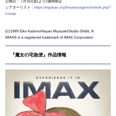
公開日： 7月3日(金)より2週間限定
シアターリスト：
https://eigakan.org/theaterpage/schedule.php?
t=majo
(C)1989 Eiko Kadono/Hayao Miyazaki/Studio Ghibli, N
IMAX® is a registered trademark of IMAX Corporation
『魔女の宅急便』作品情報