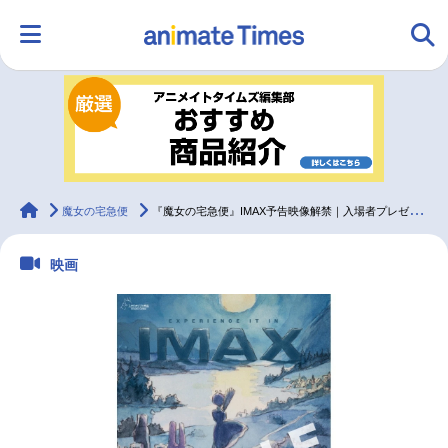
HOME
ランキング
アニメ
声優
ラジオ
みんなの声
グッズ
映画
animateTimes
魔女の宅急便
『魔女の宅急便』IMAX予告映像解禁｜入場者プレゼント実施決定
映画
マンガ・ラノベ
ゲーム・アプリ
音楽
コスプレ
2.5次元
配信・Vtuber
トレンド
無料マンガ
最新記事一覧
アニメ記事一覧
声優記事一覧