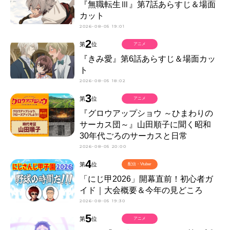
『無職転生Ⅲ』第7話あらすじ＆場面
カット
2026-08-05 19:01
2
第
位
アニメ
『きみ愛』第6話あらすじ＆場面カッ
ト
2026-08-05 18:02
3
第
位
アニメ
『グロウアップショウ ～ひまわりの
サーカス団～』山田順子に聞く昭和
30年代ごろのサーカスと日常
2026-08-05 20:00
4
第
位
配信・Vtuber
「にじ甲2026」開幕直前！初心者ガ
イド｜大会概要＆今年の見どころ
2026-08-05 19:30
5
第
位
アニメ