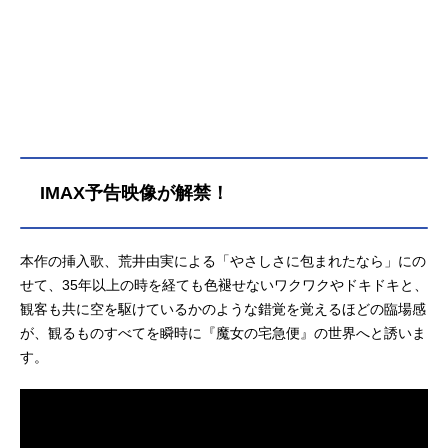
荷物を落とすなどトラブルを起こし
つつも何とか仕事を無事終了。女子
画学生のウルスラや、少年トンボと
もお友達となり、少しずつ仕事にも
慣れていくキキだったが……。作品
名魔女の宅急便放送形態劇場版アニ
メシリーズスタジオジブリスケジュ
ール1989年7月29日（土）【IMAX劇
場上映】2026年6月19日（金）期間
IMAX予告映像が解禁！
限定上映キャストキキ、ウルスラ：
高山みなみジジ：佐久間レイコキ
リ：信沢三恵子（信澤三惠子）おソ
本作の挿入歌、荒井由実による「やさしさに包まれたなら」にの
ノ：戸田恵子亭主：山寺宏一トン
せて、35年以上の時を経ても色褪せないワクワクやドキドキと、
ボ：山口勝平バーサ：関弘子オキ
観客も共に空を駆けているかのような錯覚を覚えるほどの臨場感
ノ：三浦浩一老婦人：加藤治子スタ
ッフ監督：宮崎駿プロデューサー・
が、観るものすべてを瞬時に『魔女の宅急便』の世界へと誘いま
脚本：宮崎駿音楽：久石譲音楽演
す。
出：高畑勲作画：大塚伸治 近藤勝
也 近藤喜文美術：大野広司色彩設
計：保田道世主題歌「ルージュの伝
言」荒井由実「やさしさに包まれた