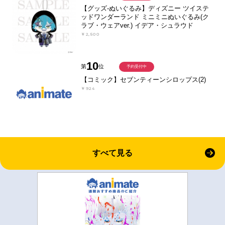
【グッズ-ぬいぐるみ】ディズニー ツイステ
ッドワンダーランド ミニミニぬいぐるみ(ク
ラブ・ウェアver.) イデア・シュラウド
￥2,500
10
第
位
予約受付中
【コミック】セブンティーンシロップス(2)
￥924
すべて見る