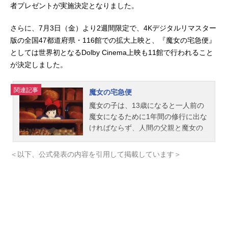
者プレゼントが実施決定となりました。
さらに、7月3日（金）より2週間限定で、4Kデジタルリマスター
版の全国47都道府県・116館での拡大上映と、『魔女の宅急便』
としては世界初となるDolby Cinema上映も11館で行われること
が決定しました。
関連記事
魔女の宅急便
魔女の子は、13歳になると一人前の
魔女になるために1年間の修行に出な
ければならず、人間の父親と魔女の
母親を持つ13歳の少女キキもまた、
黒猫ジジを連れて父母のもとを旅立
＜以下、公式発表の内容を引用して掲載しています＞
つ。海辺の町、コリコを修行の場に
選んだキキは、親切なパン屋のおか
みのおソノさんのおかげで、唯一使
える魔法である、ホウキで空を飛ぶ
能力を使って荷物配達の仕事を始め
る。初めての仕事では、途中の森に