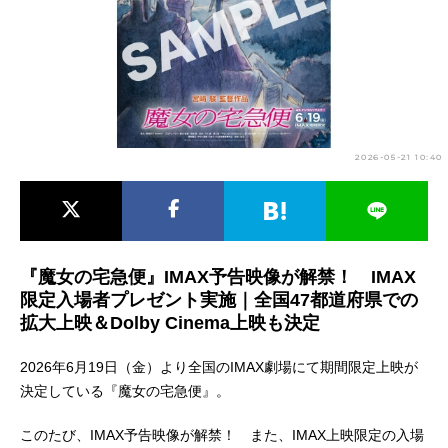
アニメ映画一覧
実写化映画一覧
今期アニメ曜日別一覧
春アニメ
夏アニメ
2026-05-21 10:40
秋アニメ
冬アニメ
男性声優/女性声優一覧
FOLLOW US
『魔女の宅急便』IMAX予告映像が解禁！ IMAX
限定入場者プレゼント実施｜全国47都道府県での
拡大上映＆Dolby Cinema上映も決定
2026年6月19日（金）より全国のIMAX劇場にて期間限定上映が
決定している『魔女の宅急便』。
このたび、IMAX予告映像が解禁！ また、IMAX上映限定の入場