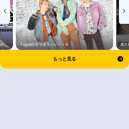
on
Trignalのキラキラ☆ビートＲ
森久
もっと見る