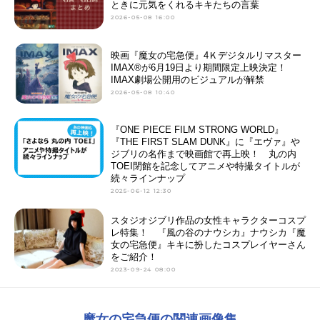
ときに元気をくれるキキたちの言葉
2026-05-08 16:00
映画『魔女の宅急便』4Ｋデジタルリマスター
IMAX®が6月19日より期間限定上映決定！
IMAX劇場公開用のビジュアルが解禁
2026-05-08 10:40
『ONE PIECE FILM STRONG WORLD』
『THE FIRST SLAM DUNK』に『エヴァ』や
ジブリの名作まで映画館で再上映！ 丸の内
TOEI閉館を記念してアニメや特撮タイトルが
続々ラインナップ
2025-06-12 12:30
スタジオジブリ作品の女性キャラクターコスプ
レ特集！ 『風の谷のナウシカ』ナウシカ『魔
女の宅急便』キキに扮したコスプレイヤーさん
をご紹介！
2023-09-24 08:00
魔女の宅急便の関連画像集