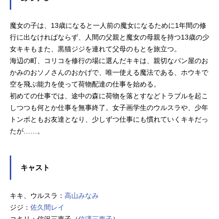
魔女の子は、13歳になると一人前の魔女になるために1年間の修
行に出なければならず、人間の父親と魔女の母親を持つ13歳の少
女キキもまた、黒猫ジジを連れて父母のもとを旅立つ。
海辺の町、コリコを修行の場に選んだキキは、親切なパン屋のお
かみのおソノさんのおかげで、唯一使える魔法である、ホウキで
空を飛ぶ能力を使って荷物配達の仕事を始める。
初めての仕事では、途中の森に荷物を落とすなどトラブルを起こ
しつつも何とか仕事を無事終了。女子画学生のウルスラや、少年
トンボともお友達となり、少しずつ仕事にも慣れていくキキだっ
たが……。
キャスト
キキ、ウルスラ：
高山みなみ
ジジ：
佐久間レイ
コキリ：信沢三恵子（
信澤三惠子
）