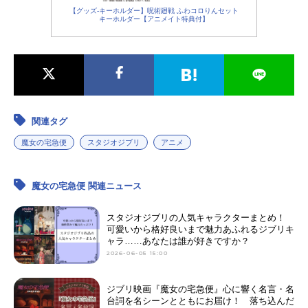
【グッズ-キーホルダー】呪術廻戦 ふわコロりんセット
キーホルダー【アニメイト特典付】
関連タグ
魔女の宅急便
スタジオジブリ
アニメ
魔女の宅急便 関連ニュース
スタジオジブリの人気キャラクターまとめ！
可愛いから格好良いまで魅力あふれるジブリキ
ャラ……あなたは誰が好きですか？
2026-06-05 15:00
ジブリ映画『魔女の宅急便』心に響く名言・名
台詞を名シーンとともにお届け！ 落ち込んだ