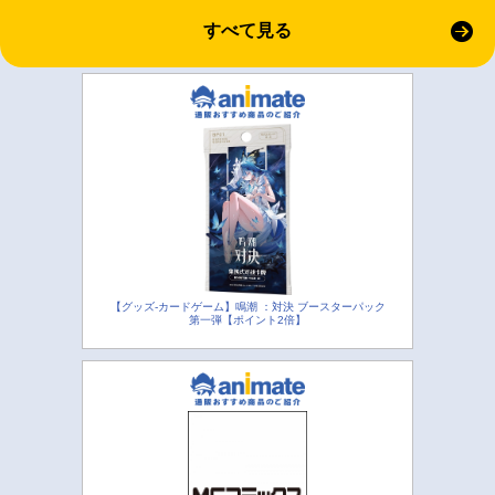
すべて見る
【グッズ-カードゲーム】鳴潮 ：対決 ブースターパック
第一弾【ポイント2倍】