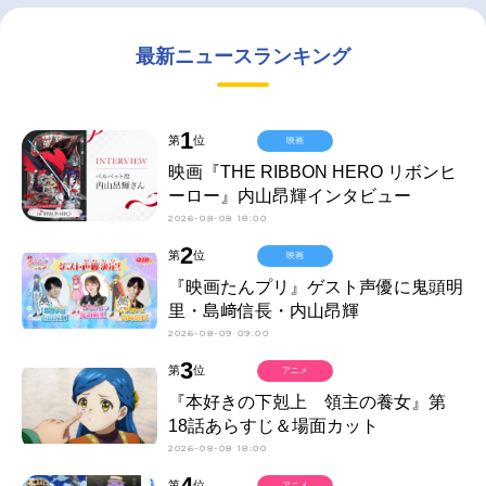
最新ニュースランキング
1
第
位
映画
映画『THE RIBBON HERO リボンヒ
ーロー』内山昂輝インタビュー
2026-08-08 18:00
2
第
位
映画
『映画たんプリ』ゲスト声優に鬼頭明
里・島﨑信長・内山昂輝
2026-08-09 09:00
3
第
位
アニメ
『本好きの下剋上 領主の養女』第
18話あらすじ＆場面カット
2026-08-08 18:00
4
第
位
アニメ