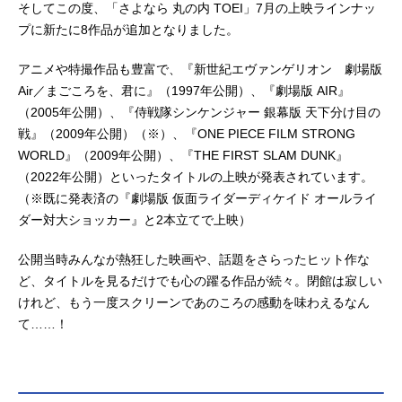
そしてこの度、「さよなら 丸の内 TOEI」7月の上映ラインナッ
プに新たに8作品が追加となりました。
アニメや特撮作品も豊富で、『新世紀エヴァンゲリオン 劇場版
Air／まごころを、君に』（1997年公開）、『劇場版 AIR』
（2005年公開）、『侍戦隊シンケンジャー 銀幕版 天下分け目の
戦』（2009年公開）（※）、『ONE PIECE FILM STRONG
WORLD』（2009年公開）、『THE FIRST SLAM DUNK』
（2022年公開）といったタイトルの上映が発表されています。
（※既に発表済の『劇場版 仮面ライダーディケイド オールライ
ダー対大ショッカー』と2本立てで上映）
公開当時みんなが熱狂した映画や、話題をさらったヒット作な
ど、タイトルを見るだけでも心の躍る作品が続々。閉館は寂しい
けれど、もう一度スクリーンであのころの感動を味わえるなん
て……！