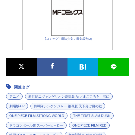
【コミック】魔法少女ノ魔女裁判(2)
関連タグ
アニメ
新世紀エヴァンゲリオン劇場版 Air／まごころを、君に
劇場版AIR
侍戦隊シンケンジャー 銀幕版 天下分け目の戦
ONE PIECE FILM STRONG WORLD
THE FIRST SLAM DUNK
ドラゴンボール超 スーパーヒーロー
ONE PIECE FILM RED
映画プリキュアオールスターズＦ
鬼太郎誕生 ゲゲゲの謎