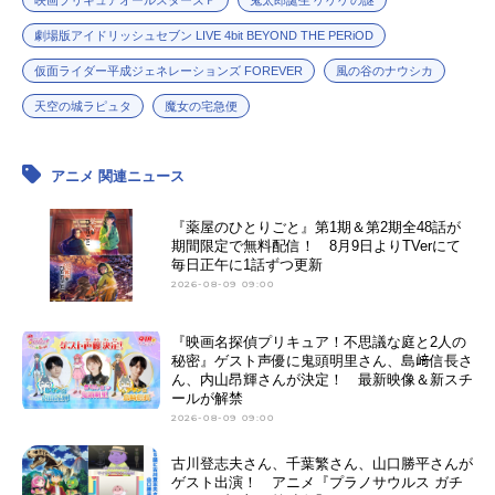
劇場版アイドリッシュセブン LIVE 4bit BEYOND THE PERiOD
仮面ライダー平成ジェネレーションズ FOREVER
風の谷のナウシカ
天空の城ラピュタ
魔女の宅急便
アニメ 関連ニュース
『薬屋のひとりごと』第1期＆第2期全48話が
期間限定で無料配信！ 8月9日よりTVerにて
毎日正午に1話ずつ更新
2026-08-09 09:00
『映画名探偵プリキュア！不思議な庭と2人の
秘密』ゲスト声優に鬼頭明里さん、島﨑信長さ
ん、内山昂輝さんが決定！ 最新映像＆新スチ
ールが解禁
2026-08-09 09:00
古川登志夫さん、千葉繁さん、山口勝平さんが
ゲスト出演！ アニメ『プラノサウルス ガチ