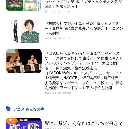
コセイブツ部』第5話「ガチ・イクチオステガ
師匠」を振り返る！
2026-08-09 07:30
『株式会社マジルミエ』第2期 新キャラクタ
ー・真尾笑役に白井悠介さんが決定！ コメン
トも到着
2026-08-09 01:25
『目覚めたら最強装備と宇宙船持ちだったの
で、一戸建て目指して傭兵として自由に生きた
い』のジャパンプレミアが日本SF大会で開
催！ 原作編集・桑水流威宏氏
（KADOKAWA）×アニメプロデューサー・中
山信宏氏（HAYATE）×SF翻訳家・堺三保氏に
よる鼎談をレポート。さらにヒロ役・古川慎さ
ん出演のワールドプレミアの様子も公開
2026-08-08 19:00
アニメ みんなの声
5
配信、放送、あなたはどっちが好き？