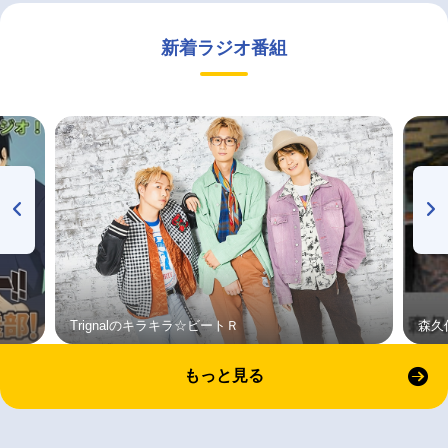
新着ラジオ番組
Trignalのキラキラ☆ビートＲ
森久
もっと見る