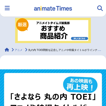
HOME
ランキング
アニメ
声優
ラジオ
みんなの声
グッズ
映画
animateTimes
アニメ
丸の内 TOEI閉館を記念しアニメや特撮タイトルがラインナップ
マンガ・ラノベ
ゲーム・アプリ
音楽
コスプレ
2.5次元
配信・Vtuber
トレンド
無料マンガ
最新記事一覧
アニメ記事一覧
声優記事一覧