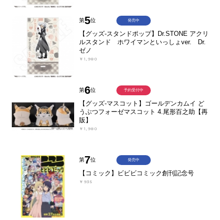
5
第
位
発売中
【グッズ-スタンドポップ】Dr.STONE アクリ
ルスタンド ホワイマンといっしょver. Dr.
ゼノ
￥1,980
6
第
位
予約受付中
【グッズ-マスコット】ゴールデンカムイ ど
うぶつフォーゼマスコット 4.尾形百之助【再
販】
￥1,980
7
第
位
発売中
【コミック】ビビビコミック創刊記念号
￥935