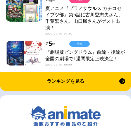
夏アニメ『プラノサウルス ガチコセ
イブツ部』第5話に古川登志夫さん、
千葉繁さん、山口勝さんがゲスト出
演！
2026-08-09 07:30
5
第
位
映画
『劇場版ピングドラム』前編・後編が
全国の劇場で1週間限定上映決定！
2026-08-08 19:00
ランキングを見る