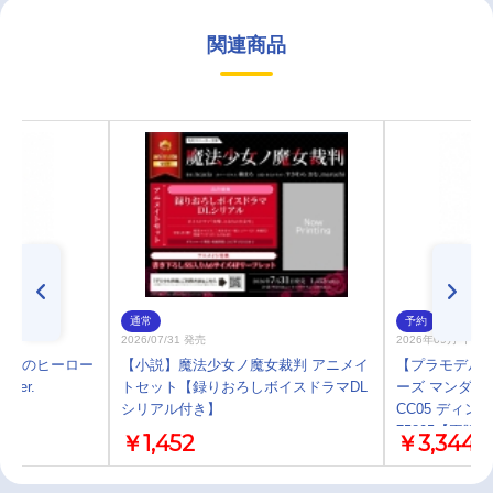
関連商品
通常
予約
2026/07/31 発売
2026年09月 中 
 僕のヒーロー
【小説】魔法少女ノ魔女裁判 アニメイ
【プラモデル】B
ver.
トセット【録りおろしボイスドラマDL
ーズ マンダロ
シリアル付き】
CC05 ディ
75805【再販】
￥1,452
￥3,344