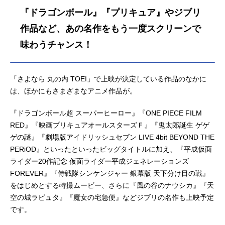
『ドラゴンボール』『プリキュア』やジブリ
作品など、あの名作をもう一度スクリーンで
味わうチャンス！
「さよなら 丸の内 TOEI」で上映が決定している作品のなかに
は、ほかにもさまざまなアニメ作品が。
『ドラゴンボール超 スーパーヒーロー』『ONE PIECE FILM
RED』『映画プリキュアオールスターズＦ』『鬼太郎誕生 ゲゲ
ゲの謎』『劇場版アイドリッシュセブン LIVE 4bit BEYOND THE
PERiOD』といったといったビッグタイトルに加え、『平成仮面
ライダー20作記念 仮面ライダー平成ジェネレーションズ
FOREVER』『侍戦隊シンケンジャー 銀幕版 天下分け目の戦』
をはじめとする特撮ムービー、さらに『風の谷のナウシカ』『天
空の城ラピュタ』『魔女の宅急便』などジブリの名作も上映予定
です。