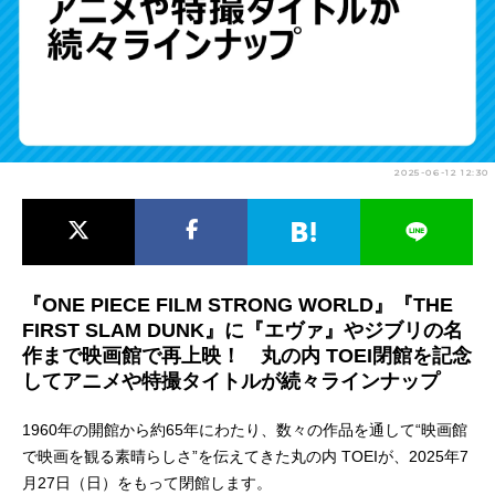
アニメ映画一覧
実写化映画一覧
今期アニメ曜日別一覧
春アニメ
夏アニメ
2025-06-12 12:30
秋アニメ
冬アニメ
男性声優/女性声優一覧
FOLLOW US
『ONE PIECE FILM STRONG WORLD』『THE
FIRST SLAM DUNK』に『エヴァ』やジブリの名
作まで映画館で再上映！ 丸の内 TOEI閉館を記念
してアニメや特撮タイトルが続々ラインナップ
1960年の開館から約65年にわたり、数々の作品を通して“映画館
で映画を観る素晴らしさ”を伝えてきた丸の内 TOEIが、2025年7
月27日（日）をもって閉館します。