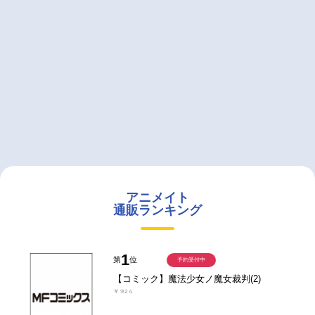
アニメイト
通販ランキング
1
第
位
予約受付中
【コミック】魔法少女ノ魔女裁判(2)
￥924