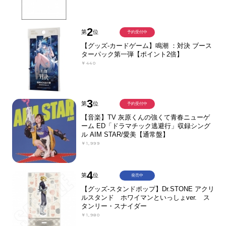
2
第
位
予約受付中
【グッズ-カードゲーム】鳴潮 ：対決 ブース
ターパック第一弾【ポイント2倍】
￥440
3
第
位
予約受付中
【音楽】TV 灰原くんの強くて青春ニューゲ
ーム ED「ドラマチック逃避行」収録シング
ル AIM STAR/愛美【通常盤】
￥1,999
4
第
位
発売中
【グッズ-スタンドポップ】Dr.STONE アクリ
ルスタンド ホワイマンといっしょver. ス
タンリー・スナイダー
￥1,980