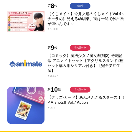
8
第
位
発売中
【くじメイト】今井文也のくじメイトVol.4～
チャラめに見える幼馴染、実は一途で独占欲
が強いんです～
￥1,100
9
第
位
予約受付中
【コミック】魔法少女ノ魔女裁判(2) 発売記
念 アニメイトセット【アクリルスタンド2種
セット購入用シリアル付き】【完全受注生
産】
￥2,684
10
第
位
予約受付中
【グッズ-カード】あんさんぶるスターズ！！
P.A.shots!! Vol.7 Action
￥275