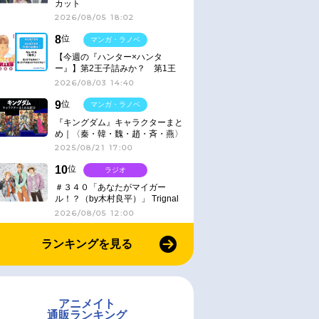
カット
2026/08/05 18:02
8
位
マンガ・ラノベ
【今週の『ハンター×ハンタ
ー』】第2王子詰みか？ 第1王
子と第4王子が対峙「発令」＜
2026/08/03 14:40
No.416＞
9
位
マンガ・ラノベ
『キングダム』キャラクターまと
め｜〈秦・韓・魏・趙・斉・燕〉
2025/08/21 17:00
10
位
ラジオ
＃３４０「あなたがマイガー
ル！？（by木村良平）」 Trignal
のキラキラ☆ビートＲ
2026/08/05 12:00
ランキングを見る
アニメイト
通販ランキング