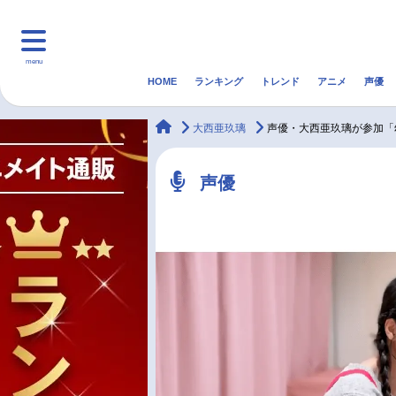
menu
HOME
ランキング
トレンド
アニメ
声優
HOME
ランキング
アニ
animateTimes
大西亜玖璃
声優・大西亜玖璃が参加「
マンガ・ラノベ
ゲーム・アプリ
音楽
声優
最新記事一覧
アニメ記事一覧
声優記事一覧