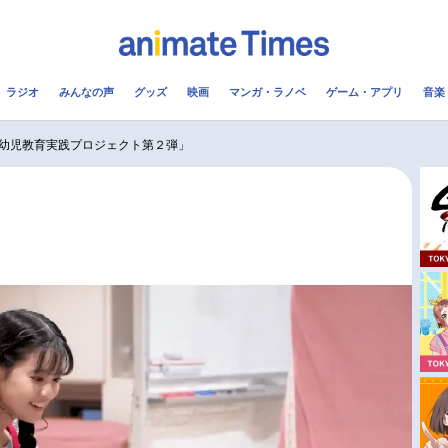
ラジオ
みんなの声
グッズ
映画
マンガ・ラノベ
ゲーム・アプリ
音楽
メ
声優
ラジオ
み
幼児教育実践プロジェクト第２弾」
コスプレ
2.5次元
配信
アニメ映画一覧
今期アニメ曜日別一覧
実写化映画一覧
春アニメ
男性声優/女性声優一覧
夏アニメ
FOLLOW US