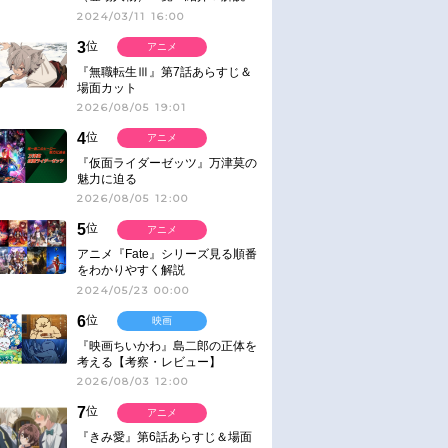
2024/03/11 16:00
3
位
アニメ
『無職転生Ⅲ』第7話あらすじ＆
場面カット
2026/08/05 19:01
4
位
アニメ
『仮面ライダーゼッツ』万津莫の
魅力に迫る
2026/08/05 12:00
5
位
アニメ
アニメ『Fate』シリーズ見る順番
をわかりやすく解説
2024/05/23 00:00
6
位
映画
『映画ちいかわ』島二郎の正体を
考える【考察・レビュー】
2026/08/03 12:00
7
位
アニメ
『きみ愛』第6話あらすじ＆場面