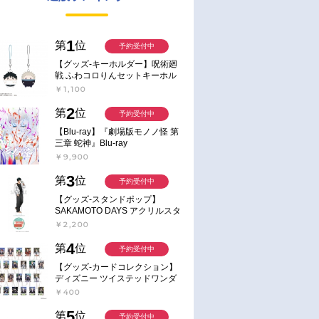
1
第
位
予約受付中
【グッズ-キーホルダー】呪術廻
戦 ふわコロりんセットキーホル
ダー【アニメイト特典付】
￥1,100
2
第
位
予約受付中
【Blu-ray】『劇場版モノノ怪 第
三章 蛇神』Blu-ray
￥9,900
3
第
位
予約受付中
【グッズ-スタンドポップ】
SAKAMOTO DAYS アクリルスタ
ンド～Sunny Afternoon～ 4.南雲
￥2,200
4
第
位
予約受付中
【グッズ-カードコレクション】
ディズニー ツイステッドワンダ
ーランド ランダムカードコレク
￥400
ション クラブ・ウェアver.
5
第
位
予約受付中