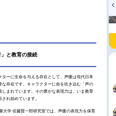
高橋美紀のおんぷの気持ち
TVアニメ『戦隊大失格』
♪ in アニメイトタイムズ
radio 大直会 2nd season
者」と教育の接続
クターに生命を与える存在として、声優は現代日本
要な存在です。キャラクターに命を吹き込む「声の
親しまれています。その豊かな表現力は、いま教育
目され始めています。
磐大学 佐藤賢一郎研究室では、声優の表現力を保育