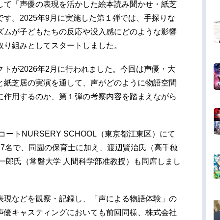
して「声優の表現を活かした絵本読み聞かせ・紙芝
す。2025年9月に実施した第１弾では、手探りな
ズムが子どもたちの反応や没入感にどのような影響
取り組みとしてスタートしました。
トが2026年2月に行われました。今回は声優・大
と紙芝居の実演を通して、声がどのように物語空間
に作用するのか、第１弾の考察内容を踏まえながら
ートNURSERY SCHOOL（東京都江東区）にて
17名で、同園の保育士に加え、渡辺賢治氏（高千穂
一郎氏（常磐大学 人間科学部准教授）も同席しまし
表現などを観察・記録し、「声による物語体験」の
声優キャスティングにおいても前回同様、株式会社