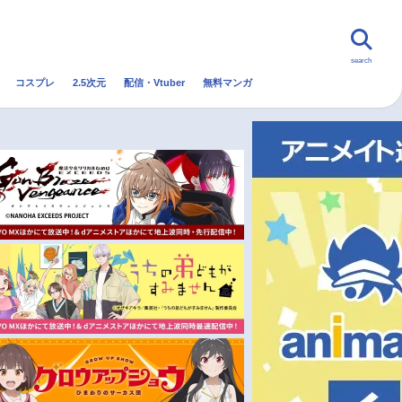
search
コスプレ
2.5次元
配信・Vtuber
無料マンガ
んなの声
グッズ
映画
・Vtuber
トレンド
無料マンガ
秋アニメ
冬アニメ