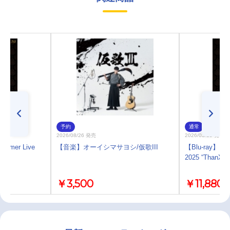
予約
通常
2026/08/26 発売
2026/03/25 発売
ummer Live
【音楽】オーイシマサヨシ/仮歌III
【Blu-ray】「An
」
2025 “ThanXX
￥3,500
￥11,880