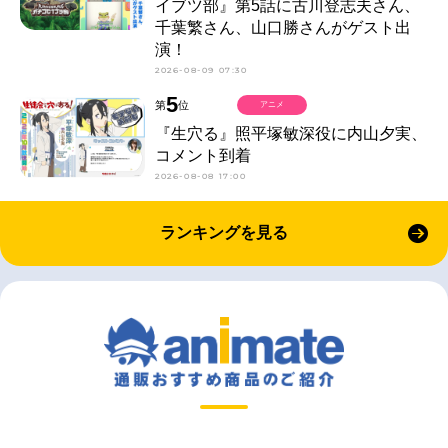
イブツ部』第5話に古川登志夫さん、
千葉繁さん、山口勝さんがゲスト出
演！
2026-08-09 07:30
5
第
位
アニメ
『生穴る』照平塚敏深役に内山夕実、
コメント到着
2026-08-08 17:00
ランキングを見る