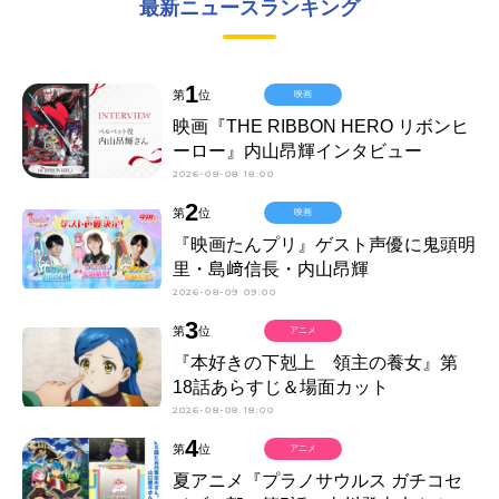
最新ニュースランキング
1
第
位
映画
映画『THE RIBBON HERO リボンヒ
ーロー』内山昂輝インタビュー
2026-08-08 18:00
2
第
位
映画
『映画たんプリ』ゲスト声優に鬼頭明
里・島﨑信長・内山昂輝
2026-08-09 09:00
3
第
位
アニメ
『本好きの下剋上 領主の養女』第
18話あらすじ＆場面カット
2026-08-08 18:00
4
第
位
アニメ
夏アニメ『プラノサウルス ガチコセ