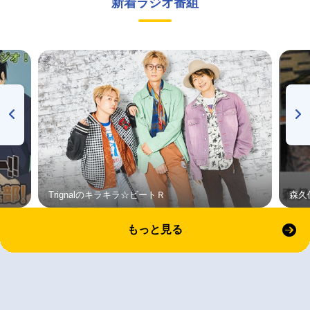
新着ラジオ番組
Trignalのキラキラ☆ビートＲ
森久
もっと見る