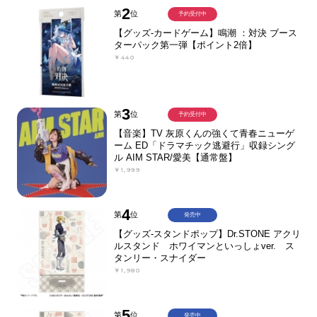
2
第
位
予約受付中
【グッズ-カードゲーム】鳴潮 ：対決 ブース
ターパック第一弾【ポイント2倍】
￥440
3
第
位
予約受付中
【音楽】TV 灰原くんの強くて青春ニューゲ
ーム ED「ドラマチック逃避行」収録シング
ル AIM STAR/愛美【通常盤】
￥1,999
4
第
位
発売中
【グッズ-スタンドポップ】Dr.STONE アクリ
ルスタンド ホワイマンといっしょver. ス
タンリー・スナイダー
￥1,980
5
第
位
発売中