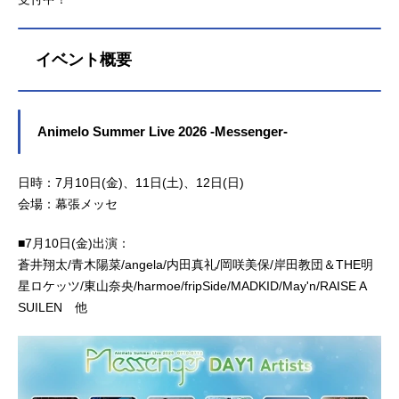
イベント概要
Animelo Summer Live 2026 -Messenger-
日時：7月10日(金)、11日(土)、12日(日)
会場：幕張メッセ
■7月10日(金)出演：
蒼井翔太/青木陽菜/angela/内田真礼/岡咲美保/岸田教団＆THE明
星ロケッツ/東山奈央/harmoe/fripSide/MADKID/May'n/RAISE A
SUILEN 他