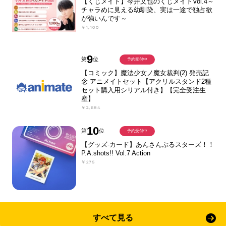
【くじメイト】今井文也のくじメイトVol.4～
チャラめに見える幼馴染、実は一途で独占欲
が強いんです～
￥1,100
9
第
位
予約受付中
【コミック】魔法少女ノ魔女裁判(2) 発売記
念 アニメイトセット【アクリルスタンド2種
セット購入用シリアル付き】【完全受注生
産】
￥2,684
10
第
位
予約受付中
【グッズ-カード】あんさんぶるスターズ！！
P.A.shots!! Vol.7 Action
￥275
すべて見る