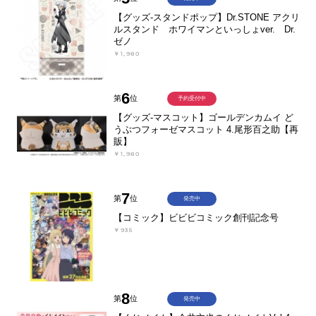
【グッズ-スタンドポップ】Dr.STONE アクリ
ルスタンド ホワイマンといっしょver. Dr.
ゼノ
￥1,980
6
第
位
予約受付中
【グッズ-マスコット】ゴールデンカムイ ど
うぶつフォーゼマスコット 4.尾形百之助【再
販】
￥1,980
7
第
位
発売中
【コミック】ビビビコミック創刊記念号
￥935
8
第
位
発売中