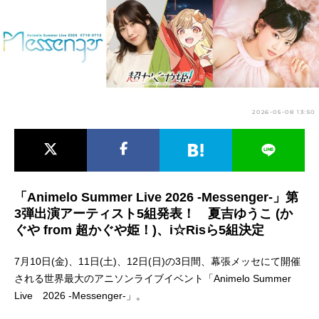
アニメ映画一覧
実写化映画一覧
今期アニメ曜日別一覧
春アニメ
夏アニメ
2026-05-08 13:50
秋アニメ
冬アニメ
男性声優/女性声優一覧
FOLLOW US
「Animelo Summer Live 2026 -Messenger-」第
3弾出演アーティスト5組発表！ 夏吉ゆうこ (か
ぐや from 超かぐや姫！)、i☆Risら5組決定
7月10日(金)、11日(土)、12日(日)の3日間、幕張メッセにて開催
される世界最大のアニソンライブイベント「Animelo Summer
Live 2026 -Messenger-」。