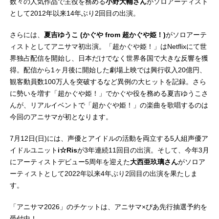
数々の人気作品で主役を務める
小野大輔さん
がソロアーティスト
として2012年以来14年ぶり2回目の出演。
さらには、
夏吉ゆうこ (かぐや from 超かぐや姫！)
がソロアーテ
ィストとしてアニサマ初出演。「超かぐや姫！」はNetflixにて世
界独占配信を開始し、日本だけでなく世界各国で大きな反響を獲
得。配信から1ヶ月後に開始した劇場上映では興行収入20億円、
観客動員数100万人を突破するなど異例の大ヒットを記録。さら
に勢いを増す「超かぐや姫！」でかぐや役を務める夏吉ゆうこさ
んが、リアルイベントで「超かぐや姫！」の楽曲を歌唱するのは
今回のアニサマが初となります。
7月12日(日)には、声優とアイドルの活動を両立する5人組声優ア
イドルユニット
i☆Ris
が3年連続11回目の出演。そして、今年3月
にアーティストデビュー5周年を迎えた
大西亜玖璃さん
がソロア
ーティストとして2022年以来4年ぶり2回目の出演を果たしま
す。
「アニサマ2026」のチケットは、アニサマ×ぴあ先行抽選予約を
受付中！