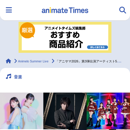
HOME
ランキング
アニメ
声優
ラジオ
みんなの声
グッズ
映画
animateTimes
Animelo Summer Live
「アニサマ2026」第3弾出演アーティスト5組発表！
音楽
マンガ・ラノベ
ゲーム・アプリ
音楽
コスプレ
2.5次元
配信・Vtuber
トレンド
無料マンガ
最新記事一覧
アニメ記事一覧
声優記事一覧