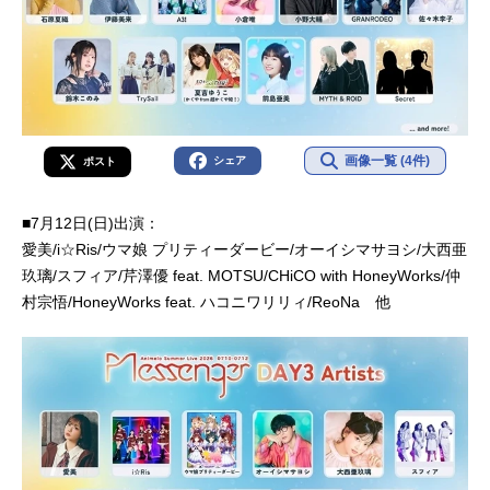
画像一覧 (4件)
シェア
ポスト
■7月12日(日)出演：
愛美/i☆Ris/ウマ娘 プリティーダービー/オーイシマサヨシ/大西亜
玖璃/スフィア/芹澤優 feat. MOTSU/CHiCO with HoneyWorks/仲
村宗悟/HoneyWorks feat. ハコニワリリィ/ReoNa 他