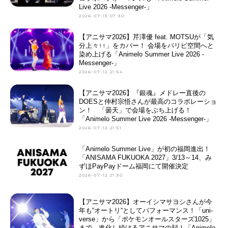
Live 2026 -Messenger-」
2026-07-13 07:30
【アニサマ2026】芹澤優 feat. MOTSUが「気
分上々↑↑」をカバー！ 会場をパリピ空間へと
染め上げる「Animelo Summer Live 2026 -
Messenger-」
2026-07-12 21:54
【アニサマ2026】『銀魂』メドレー直後の
DOESと仲村宗悟さんが最高のコラボレーショ
ン！ 「曇天」で会場をぶち上げる！
「Animelo Summer Live 2026 -Messenger-」
2026-07-12 21:51
「Animelo Summer Live」が初の福岡進出！
「ANISAMA FUKUOKA 2027」3/13～14、み
ずほPayPayドーム福岡にて開催決定
2026-07-12 21:30
【アニサマ2026】オーイシマサヨシさんが今
年も“オートリ“としてパフォーマンス！「uni-
verse」から「ポケモンオールスターズ1025」
まで、進化し続けるアニサマの顔！「Animelo