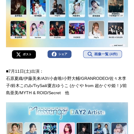
画像一覧 (4件)
シェア
ポスト
■7月11日(土)出演：
石原夏織/伊藤美来/A3!/小倉唯/小野大輔/GRANRODEO/佐々木李
子/鈴木このみ/TrySail/夏吉ゆうこ (かぐや from 超かぐや姫！)/前
島亜美/MYTH & ROID/Secret 他