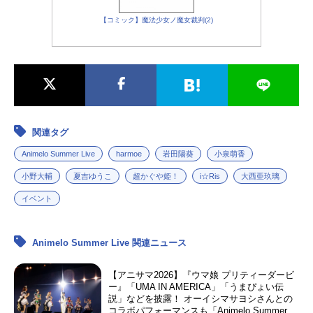
【コミック】魔法少女ノ魔女裁判(2)
関連タグ
Animelo Summer Live
harmoe
岩田陽葵
小泉萌香
小野大輔
夏吉ゆうこ
超かぐや姫！
i☆Ris
大西亜玖璃
イベント
Animelo Summer Live 関連ニュース
【アニサマ2026】『ウマ娘 プリティーダービ
ー』「UMA IN AMERICA」「うまぴょい伝
説」などを披露！ オーイシマサヨシさんとの
コラボパフォーマンスも「Animelo Summer