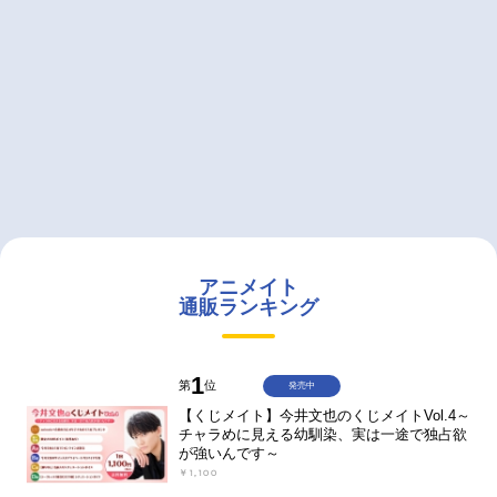
アニメイト
通販ランキング
1
第
位
発売中
【くじメイト】今井文也のくじメイトVol.4～
チャラめに見える幼馴染、実は一途で独占欲
が強いんです～
￥1,100