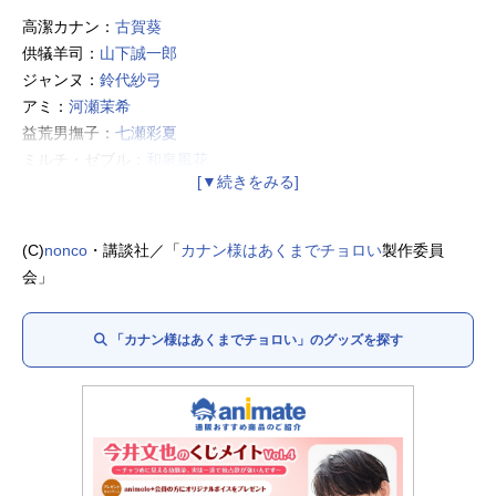
高潔カナン：
古賀葵
供犠羊司：
山下誠一郎
ジャンヌ：
鈴代紗弓
アミ：
河瀬茉希
益荒男撫子：
七瀬彩夏
ミルチ・ゼブル：
和泉風花
ミエル・ゼブル：
遠野ひかる
リリム・ゼブル：
南條愛乃
ベルゼブブ：
黒田崇矢
(C)
nonco
・講談社／「
カナン様はあくまでチョロい
製作委員
百合野ゆり子：
小倉唯
会」
魯李川ゆい：
竹達彩奈
冷然涼子：
小林ゆう
「カナン様はあくまでチョロい」のグッズを探す