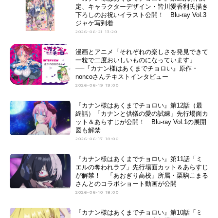
定、キャラクターデザイン・皆川愛香利氏描き
下ろしのお祝いイラスト公開！ Blu-ray Vol.3
ジャケ写到着
2026-06-21 13:20
漫画とアニメ「それぞれの楽しさを発見できて
一粒で二度おいしいものになっています」
──『カナン様はあくまでチョロい』原作・
noncoさんテキストインタビュー
2026-06-19 19:00
『カナン様はあくまでチョロい』第12話（最
終話）「カナンと供犠の愛の試練」先行場面カ
ット＆あらすじが公開！ Blu-ray Vol.1の展開
図も解禁
2026-06-17 18:00
『カナン様はあくまでチョロい』第11話「ミ
エルの奪われラブ」先行場面カット＆あらすじ
が解禁！ 「あおぎり高校」所属・栗駒こまる
さんとのコラボショート動画が公開
2026-06-10 18:00
『カナン様はあくまでチョロい』第10話「ミ