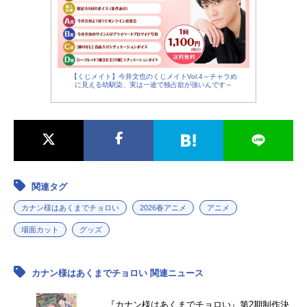
【くじメイト】今井文也のくじメイトVol.4～チャラめ
に見える幼馴染、実は一途で独占欲が強いんです～
関連タグ
カナン様はあくまでチョロい
2026春アニメ
アニメ
場面カット
グッズ
カナン様はあくまでチョロい 関連ニュース
『カナン様はあくまでチョロい』第2期制作決