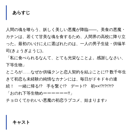
あらすじ
人間の魂を喰らう、妖しく美しい悪魔が降臨――。美食の悪魔・
カナンは、若くて甘美な魂を食するため、人間界の高校に降り立
った。最初のいけにえに選ばれたのは、一人の男子生徒・供犠羊
司(きょうぎようじ)。
「私に食べられるなんて、とても光栄なことよ。感謝しなさい、
下等生物」
ところが……なぜか供犠クンと恋人契約を結ぶことに!? 数千年生
きて初恋も未経験の純情なカナンには、毎日がドキドキの連
続！ 一緒に帰る!? 手を繋ぐ!? デート!? 初××!?!?!?!?
「おのれ下等生物めーーーーーー!!」
チョロくてかわいい悪魔の初恋ラブコメ、始まります♪
キャスト