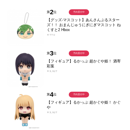
2
第
位
予約受付中
【グッズ-マスコット】あんさんぶるスター
ズ！！ おまんじゅうにぎにぎマスコット ね
くすと2 Hbox
￥770
3
第
位
予約受付中
【フィギュア】るかっぷ 超かぐや姫！ 酒寄
彩葉
￥3,927
4
第
位
予約受付中
【フィギュア】るかっぷ 超かぐや姫！ かぐ
や
￥3,927