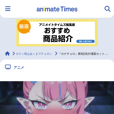
HOME
ランキング
アニメ
声優
ラジオ
みんなの声
グッズ
映画
animateTimes
カナン様はあくまでチョロい
『カナチョロ』第9話先行場面カット＆あらすじ
アニメ
マンガ・ラノベ
ゲーム・アプリ
音楽
コスプレ
2.5次元
配信・Vtuber
トレンド
無料マンガ
最新記事一覧
アニメ記事一覧
声優記事一覧