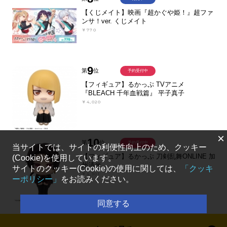
【くじメイト】映画『超かぐや姫！』超ファ
ンサ！ver. くじメイト
￥770
9
第
位
予約受付中
【フィギュア】るかっぷ TVアニメ
『BLEACH 千年血戦篇』 平子真子
￥4,020
×
10
第
位
予約受付中
当サイトでは、サイトの利便性向上のため、クッキー
【フィギュア】るかっぷ 刀剣乱舞ONLINE 加
(Cookie)を使用しています。
州清光
サイトのクッキー(Cookie)の使用に関しては、
「クッキ
￥4,301
ーポリシー」
をお読みください。
同意する