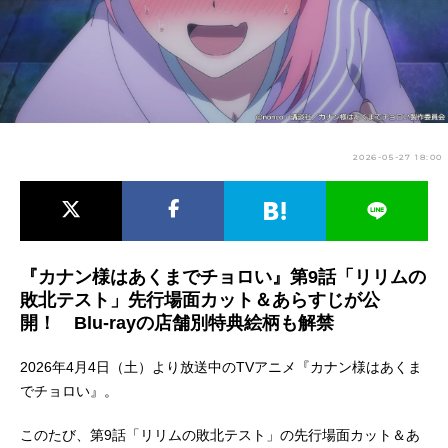
アニメ映画一覧
実写化映画一覧
今期アニメ曜日別一覧
春アニメ
夏アニメ
2026-05-27 18:00
秋アニメ
冬アニメ
男性声優/女性声優一覧
FOLLOW US
『カナン様はあくまでチョロい』第9話「リリムの
敗北テスト」先行場面カット＆あらすじが公
開！ Blu-rayの店舗別特典絵柄も解禁
2026年4月4日（土）より放送中のTVアニメ『カナン様はあくま
でチョロい』。
このたび、第9話「リリムの敗北テスト」の先行場面カット＆あ