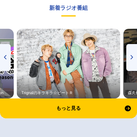
新着ラジオ番組
on
Trignalのキラキラ☆ビートＲ
森久
もっと見る