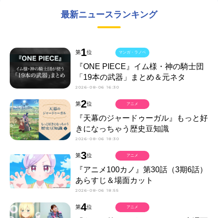
最新ニュースランキング
1
第
位
マンガ・ラノベ
『ONE PIECE』イム様・神の騎士団
「19本の武器」まとめ＆元ネタ
2026-08-06 16:30
2
第
位
アニメ
『天幕のジャードゥーガル』もっと好
きになっちゃう歴史豆知識
2026-08-06 18:30
3
第
位
アニメ
『アニメ100カノ』第30話（3期6話）
あらすじ＆場面カット
2026-08-06 18:55
4
第
位
アニメ