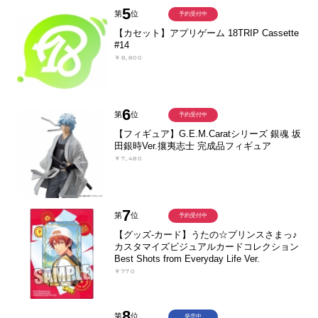
5
第
位
予約受付中
【カセット】アプリゲーム 18TRIP Cassette
#14
￥8,800
6
第
位
予約受付中
【フィギュア】G.E.M.Caratシリーズ 銀魂 坂
田銀時Ver.攘夷志士 完成品フィギュア
￥7,480
7
第
位
予約受付中
【グッズ-カード】うたの☆プリンスさまっ♪
カスタマイズビジュアルカードコレクション
Best Shots from Everyday Life Ver.
￥770
8
第
位
発売中