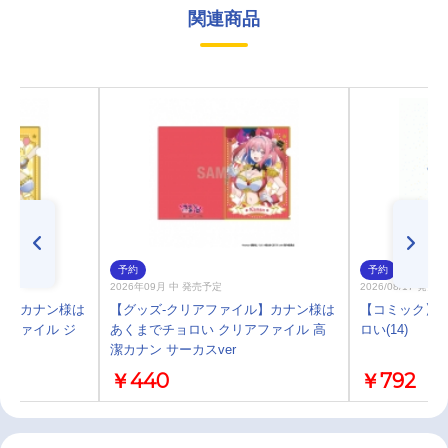
関連商品
予約
予約
2026年09月 中 発売予定
2026/08/17 発売
ル】カナン様は
【グッズ-クリアファイル】カナン様は
【コミック】
アファイル ジ
あくまでチョロい クリアファイル 高
ロい(14)
潔カナン サーカスver
￥440
￥792