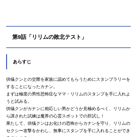
初恋ラブコメ、始まります♪作品名カ
ナン様はあくまでチョロい放送形態T
Vアニメスケジュール2026年4月4日
（土）～2026年6月20日（土）TOKY
OMX・BS11にて話数全12話キャスト
第9話「リリムの敗北テスト」
高潔カナン：古賀葵供犠羊司：山下
誠一郎ジャンヌ：鈴代紗弓アミ：河
瀬茉希益荒男撫子：七瀬彩夏ミル
チ・ゼブル：和泉風花ミエル・ゼブ
あらすじ
ル：遠野ひかるリリム・ゼブル：南
條愛乃ベルゼブブ：黒田崇矢百合野
供犠クンとの交際を家族に認めてもらうためにスタンプラリーを
ゆり子：小倉唯魯李川ゆい：竹達彩
奈冷然涼子：小林ゆうスタッフ原
することになったカナン。
作：nonco（講談社「週刊少年マガジ
まずは極度の男性恐怖症なママ・リリムのスタンプを手に入れよ
ン」連載）監督：室谷靖助監督：五
うと試みる。
十川久史シリーズ構成：池田臨太郎
供犠クンがカナンに相応しい男かどうか見極めるべく、リリムか
キャラクターデザイン：皆川愛香...
ら課された試練は魔界の心霊スポットでの肝試し！
果たして、供犠クンはお化けの恐怖からカナンを守り、リリムの
セクシー攻撃をかわし、無事にスタンプを手に入れることができ