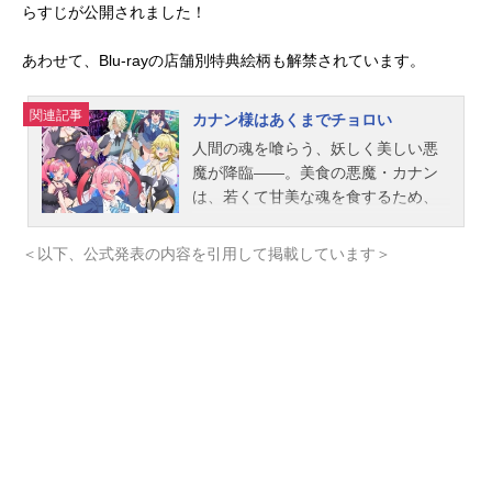
らすじが公開されました！
あわせて、Blu-rayの店舗別特典絵柄も解禁されています。
関連記事
カナン様はあくまでチョロい
人間の魂を喰らう、妖しく美しい悪
魔が降臨――。美食の悪魔・カナン
は、若くて甘美な魂を食するため、
人間界の高校に降り立った。最初の
いけにえに選ばれたのは、一人の男
＜以下、公式発表の内容を引用して掲載しています＞
子生徒・供犠羊司(きょうぎようじ)。
「私に食べられるなんて、とても光
栄なことよ。感謝しなさい、下等生
物」ところが……なぜか供犠クンと
恋人契約を結ぶことに!?数千年生き
て初恋も未経験の純情なカナンに
は、毎日がドキドキの連続！ 一緒
に帰る!? 手を繋ぐ!? デート!? 初
××!?!?!?!?「おのれ下等生物めーーー
ーーー!!」チョロくてかわいい悪魔の