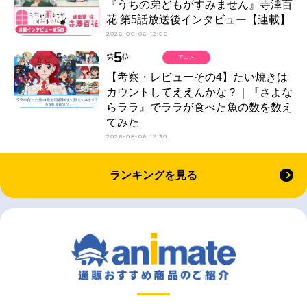
『うちの弟どもがすみません』寺澤百
花 第5話放送後インタビュー【連載】
2026-08-06 12:00
5
第
位
アニメ
【考察・レビューその4】たい焼きは
カウントしてええんかな？｜『さよな
らララ』でララが食べた魚の数を数え
てみた
2026-08-06 12:30
ランキングを見る