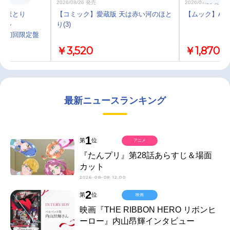
2026/08/26 発売
2026/07/29 発売
河のほとり
【コミック】愛蔵版 天は赤い河のほと
【ムック】Ani-P
グル
り(3)
き ＜初回限定盤
￥3,520
￥1,870
最新ニュースランキング
1
第
位
アニメ
『たんプリ』第28話あらすじ＆場面
カット
2026-08-08 12:00
2
第
位
映画
映画『THE RIBBON HERO リボンヒ
ーロー』内山昂輝インタビュー