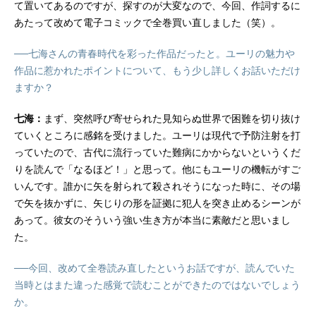
て置いてあるのですが、探すのが大変なので、今回、作詞するに
あたって改めて電子コミックで全巻買い直しました（笑）。
──七海さんの青春時代を彩った作品だったと。ユーリの魅力や
作品に惹かれたポイントについて、もう少し詳しくお話いただけ
ますか？
七海：
まず、突然呼び寄せられた見知らぬ世界で困難を切り抜け
ていくところに感銘を受けました。ユーリは現代で予防注射を打
っていたので、古代に流行っていた難病にかからないというくだ
りを読んで「なるほど！」と思って。他にもユーリの機転がすご
いんです。誰かに矢を射られて殺されそうになった時に、その場
で矢を抜かずに、矢じりの形を証拠に犯人を突き止めるシーンが
あって。彼女のそういう強い生き方が本当に素敵だと思いまし
た。
──今回、改めて全巻読み直したというお話ですが、読んでいた
当時とはまた違った感覚で読むことができたのではないでしょう
か。