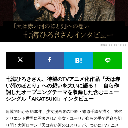
アニメ映画一覧
実写化映画一覧
今期アニメ曜日別一覧
春アニメ
夏アニメ
2026-06-03 19:00
秋アニメ
冬アニメ
男性声優/女性声優一覧
FOLLOW US
七海ひろきさん、待望のTVアニメ化作品『天は赤
い河のほとり』への想いを大いに語る！ 自ら作
詞したオープニングテーマを収録した含むニュー
シングル「AKATSUKI」インタビュー
連載開始から約30年、少女漫画界の巨匠・篠原千絵が描く、古代
オリエント世界に召喚された少女・ユーリが自らの手で運命を切
り開く大河ロマン『天は赤い河のほとり』が、ついにTVアニメ