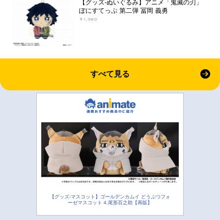
【グッズ-ぬいぐるみ】アニメ「鬼滅の刃」
ぽにすてっぷ 第二弾 冨岡 義勇
￥1,980
すべて見る
【グッズ-マスコット】ゴールデンカムイ どうぶつフォ
ーゼマスコット 4.尾形百之助【再販】