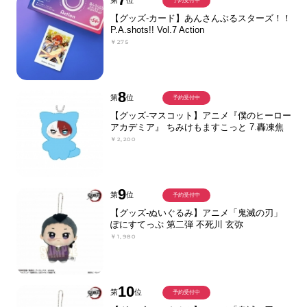
予約受付中
【グッズ-カード】あんさんぶるスターズ！！
P.A.shots!! Vol.7 Action
￥275
8
第
位
予約受付中
【グッズ-マスコット】アニメ『僕のヒーロー
アカデミア』 ちみけもますこっと 7.轟凍焦
￥2,200
9
第
位
予約受付中
【グッズ-ぬいぐるみ】アニメ「鬼滅の刃」
ぽにすてっぷ 第二弾 不死川 玄弥
￥1,980
10
第
位
予約受付中