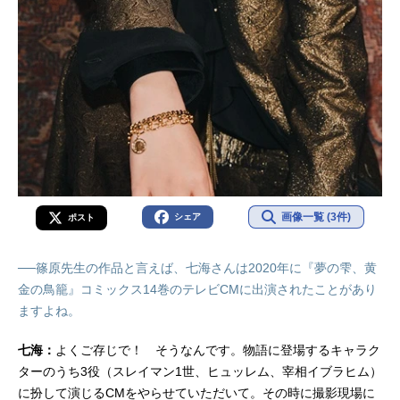
画像一覧 (3件)
シェア
ポスト
──篠原先生の作品と言えば、七海さんは2020年に『夢の雫、黄
金の鳥籠』コミックス14巻のテレビCMに出演されたことがあり
ますよね。
七海：
よくご存じで！ そうなんです。物語に登場するキャラク
ターのうち3役（スレイマン1世、ヒュッレム、宰相イブラヒム）
に扮して演じるCMをやらせていただいて。その時に撮影現場に