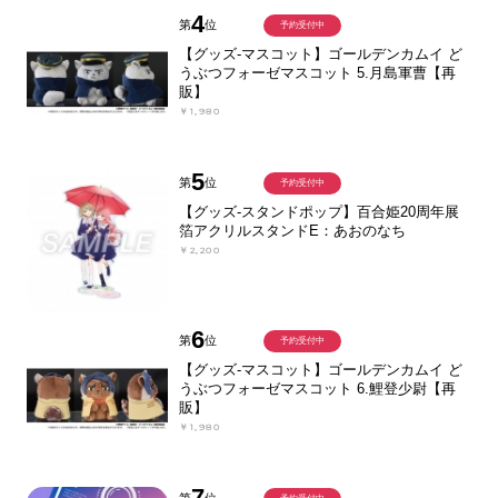
4
第
位
予約受付中
【グッズ-マスコット】ゴールデンカムイ ど
うぶつフォーゼマスコット 5.月島軍曹【再
販】
￥1,980
5
第
位
予約受付中
【グッズ-スタンドポップ】百合姫20周年展
箔アクリルスタンドE：あおのなち
￥2,200
6
第
位
予約受付中
【グッズ-マスコット】ゴールデンカムイ ど
うぶつフォーゼマスコット 6.鯉登少尉【再
販】
￥1,980
7
第
位