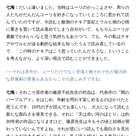
七海：
だいぶ違いました。当時はユーリのかっこよさや、周りの
人たちがだんだんユーリを好きになっていくところに惹かれて読
んでいたのですが、今読むと敵側のナキア皇妃とウルヒ側の心情
に重きを置いて読み進めてしまう自分がいて。もちろんユーリが
素敵でかわいいなと思う気持ちもありつつ、でも、今の私はナキ
アやウルヒが辿る劇的な結末も知ったうえで読み直しているの
で、「この時のナキアはこう思っていたんだろうな」ということ
を考えながら、より深い視点で読むことができました。
──それは本作が、ユーリだけでなく登場人物それぞれが魅力的
な群像劇の要素もあるからこその楽しみ方ですね。
七海：
それこそ原作者の篠原千絵先生の作品は、代表作の『闇の
パープルアイ』をはじめ、年齢を問わず楽しめるものばかりだと
思うんです。10代の子が読んでも楽しいし、大人になって読むと
新たな面白さを発見できる。それに『天は赤い河のほとり』は約
30年前の作品になりますけど、篠原先生は今もその頃と絵柄が変
わっていないんですよね。それが逆にいつ読んでも面白さを見出