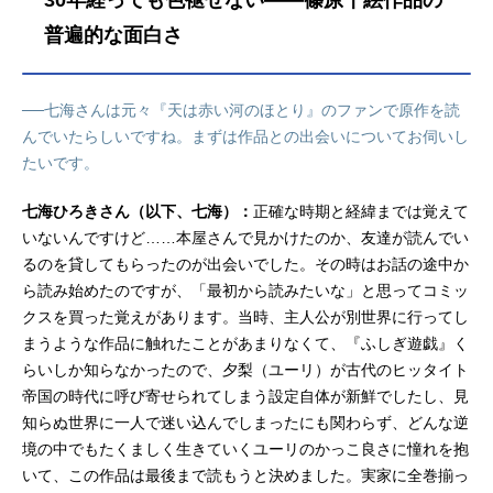
30年経っても色褪せない――篠原千絵作品の
シリ：加藤渉ナキア：内田彩ザナン
ザ：千葉翔也イル・バーニ：前野智
普遍的な面白さ
昭ウルヒ：遊佐浩二キックリ：大野
智敬ハディ：青木志貴リュイ：川井
田夏海シャラ：松岡美里カッシュ：
──七海さんは元々『天は赤い河のほとり』のファンで原作を読
石谷春貴ルサファ：榎木淳弥ミッ
んでいたらしいですね。まずは作品との出会いについてお伺いし
タ...
たいです。
七海ひろきさん（以下、七海）：
正確な時期と経緯までは覚えて
いないんですけど……本屋さんで見かけたのか、友達が読んでい
るのを貸してもらったのが出会いでした。その時はお話の途中か
ら読み始めたのですが、「最初から読みたいな」と思ってコミッ
クスを買った覚えがあります。当時、主人公が別世界に行ってし
まうような作品に触れたことがあまりなくて、『ふしぎ遊戯』く
らいしか知らなかったので、夕梨（ユーリ）が古代のヒッタイト
帝国の時代に呼び寄せられてしまう設定自体が新鮮でしたし、見
知らぬ世界に一人で迷い込んでしまったにも関わらず、どんな逆
境の中でもたくましく生きていくユーリのかっこ良さに憧れを抱
いて、この作品は最後まで読もうと決めました。実家に全巻揃っ