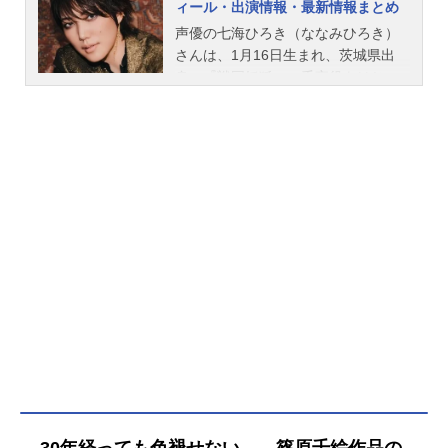
ィール・出演情報・最新情報まとめ
世紀のヒッタイト帝国。自らの息子
声優の七海ひろき（ななみひろき）
の皇位継承のため、他の皇子たちを
さんは、1月16日生まれ、茨城県出
亡き者にしようとする皇妃・ナキア
身。『戦国妖狐』の千夜役をはじ
の謀略により、時空を超えて、いけ
め、『ヴィジュアルプリズン』のイ
にえとして召喚されたのだった。そ
ヴ・ルイーズ役など、人気作品のキ
んなユーリが出会ったのは、皇位継
ャラクターを演じています。こちら
承最有力候補と目される皇子・カイ
では、七海ひろきさんのプロフィー
ル。側室として彼にかくまわれるこ
ルと関連記事を紹介します。
とになったユーリは、やがて民衆の
心を掴み戦いの女神・イシュタルと
して名を馳せるようになる。現代日
本への帰還のタイムリミットが迫る
中、皇妃の陰謀や周辺国との対立に
巻き込まれ、そしていつしか想いを
寄せるようになっていたカイルへの
恋心に揺れる、ユーリの選ぶ道と
は……？作品名天は赤い河のほとり
放送形態TVアニメスケジュール2026
年7月7日（火）～日本テレビほかキ
ャストユーリ：橘美來カイル・ムル