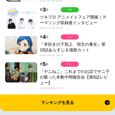
2026-08-08 18:00
3
第
位
音楽
ツキプロ アニメイトフェア開催｜テ
ーマソング収録後インタビュー
2026-08-08 10:00
4
第
位
アニメ
『本好きの下剋上 領主の養女』第
18話あらすじ＆場面カット
2026-08-08 18:00
5
第
位
アニメ
『ヤニねこ』これまでのお話でヤニ子
が吸った本数中間報告会【第6話レビ
ュー】
2026-08-08 12:00
ランキングを見る