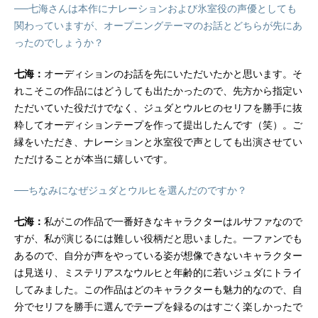
──七海さんは本作にナレーションおよび氷室役の声優としても
関わっていますが、オープニングテーマのお話とどちらが先にあ
ったのでしょうか？
七海：
オーディションのお話を先にいただいたかと思います。そ
れこそこの作品にはどうしても出たかったので、先方から指定い
ただいていた役だけでなく、ジュダとウルヒのセリフを勝手に抜
粋してオーディションテープを作って提出したんです（笑）。ご
縁をいただき、ナレーションと氷室役で声としても出演させてい
ただけることが本当に嬉しいです。
──ちなみになぜジュダとウルヒを選んだのですか？
七海：
私がこの作品で一番好きなキャラクターはルサファなので
すが、私が演じるには難しい役柄だと思いました。一ファンでも
あるので、自分が声をやっている姿が想像できないキャラクター
は見送り、ミステリアスなウルヒと年齢的に若いジュダにトライ
してみました。この作品はどのキャラクターも魅力的なので、自
分でセリフを勝手に選んでテープを録るのはすごく楽しかったで