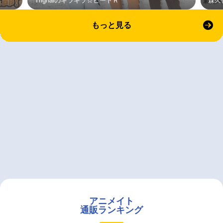
Trignalのキラキラ☆ビートＲ
森久
もっと見る
アニメイト
通販ランキング