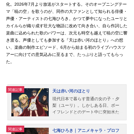
化。2026年7月より放送がスタートする。そのオープニングテー
マ「暁の空」を歌うのが、同作の大ファンとして知られる俳優・
声優・アーティストの七海ひろき。かつて夢中になったユーリと
カイルらが織り成す壮大な物語に改めて向き合い、自ら作詞した
楽曲に込められた歌のパワーは、次元も時空も越えて暁の空に響
き渡る。声優としても参加する『天は赤い河のほとり』への想
い、楽曲の制作エピソード、6月から始まる初のライブハウスツ
アーに向けての意気込みに至るまで、たっぷりと語ってもらっ
た。
関連記事
天は赤い河のほとり
現代日本で暮らす普通の女の子・夕
梨（ユーリ）。しかしある日、ボー
イフレンドとのデート中に突如水た
まりから現れた“手”によって捕らえら
れ、水中に引きずりこまれてしまう
関連記事
七海ひろき｜アニメキャラ・プロフ
――目が覚めるとそこは、紀元前14