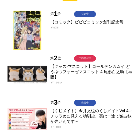
1
第
位
発売中
【コミック】ビビビコミック創刊記念号
￥935
2
第
位
予約受付中
【グッズ-マスコット】ゴールデンカムイ ど
うぶつフォーゼマスコット 4.尾形百之助【再
販】
￥1,980
3
第
位
発売中
【くじメイト】今井文也のくじメイトVol.4～
チャラめに見える幼馴染、実は一途で独占欲
が強いんです～
￥1,100