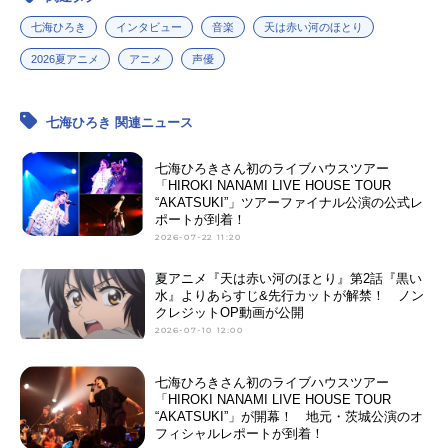
七海ひろき
インタビュー
音楽
天は赤い河のほとり
2026夏アニメ
アニメ
声優
七海ひろき 関連ニュース
七海ひろきさん初のライブハウスツアー
「HIROKI NANAMI LIVE HOUSE TOUR
“AKATSUKI”」ツアーファイナル公演の公式レ
ポートが到着！
2026-07-22 11:20
夏アニメ『天は赤い河のほとり』第2話『黒い
水』よりあらすじ&先行カットが解禁！ ノン
クレジットOP動画が公開
2026-07-10 12:00
七海ひろきさん初のライブハウスツアー
「HIROKI NANAMI LIVE HOUSE TOUR
“AKATSUKI”」が開幕！ 地元・茨城公演のオ
フィシャルレポートが到着！