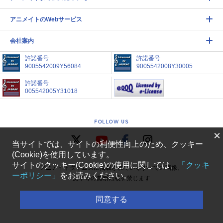
アニメイトのWebサービス
会社案内
許諾番号
許諾番号
9005542009Y56084
9005542008Y30005
許諾番号
005542005Y31018
FOLLOW US
×
当サイトでは、サイトの利便性向上のため、クッキー
(Cookie)を使用しています。
サイトのクッキー(Cookie)の使用に関しては、
「クッキ
アニメイトタイムズに掲載されているすべての画像、
ーポリシー」
をお読みください。
文章等の無断転載を禁じます
COPYRIGHT(C) ANIMATE CORPORATION.
同意する
ALL RIGHTS RESERVED