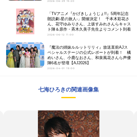
2026-06-29 15:20
「TVアニメ『かげきしょうじょ!!』5周年記念
朗読劇-星の旅人-」開催決定！ 千本木彩花さ
ん、花守ゆみりさん、上坂すみれさんらキャス
ト陣＆原作・斉木久美子先生よりコメント到着
2026-06-12 11:00
『魔法の姉妹ルルットリリィ』放送直前AJス
ペシャルステージの公式レポートが到着！ 橘
めいさん、小鹿なおさん、和泉風花さんら声優
陣6名が登壇【AJ2026】
2026-04-01 19:00
七海ひろきの関連画像集