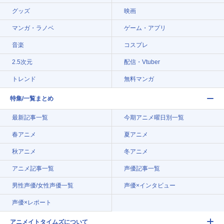
グッズ
映画
マンガ・ラノベ
ゲーム・アプリ
音楽
コスプレ
2.5次元
配信・Vtuber
トレンド
無料マンガ
特集/一覧まとめ
最新記事一覧
今期アニメ曜日別一覧
春アニメ
夏アニメ
秋アニメ
冬アニメ
アニメ記事一覧
声優記事一覧
男性声優/女性声優一覧
声優×インタビュー
声優×レポート
アニメイトタイムズについて