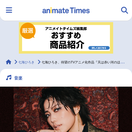
HOME
ランキング
アニメ
声優
ラジオ
みんなの声
グッズ
映画
animateTimes
七海ひろき
七海ひろき、待望のTVアニメ化作品『天は赤い河のほとり』への想いを大いに語る！
音楽
マンガ・ラノベ
ゲーム・アプリ
音楽
コスプレ
2.5次元
配信・Vtuber
トレンド
無料マンガ
最新記事一覧
アニメ記事一覧
声優記事一覧