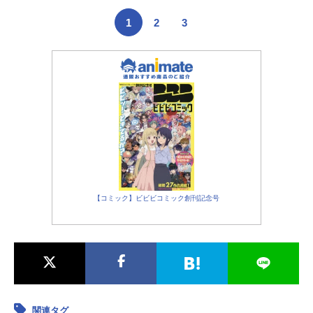
1
2
3
【コミック】ビビビコミック創刊記念号
関連タグ