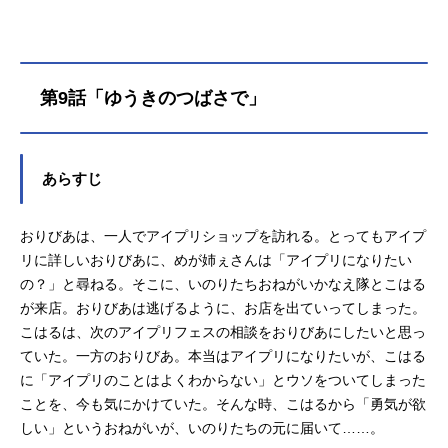
っているのでしょう？あなたのココ
ロのまんなかでキラッと光る「おね
がい」はなぁに？キラキラライブで
みんなの「おねがい」かなえちゃ
第9話「ゆうきのつばさで」
お！作品名おねがいアイプリ放送形
態TVアニメシリーズプリティーシリ
ーズスケジュール2026年4月5日
（日）～テレビ東京系列６局ネット
あらすじ
にてキャスト好実いのり：小川華果
夢宮あおい：叶矢りか友坂ぐみ：丸
おりびあは、一人でアイプリショップを訪れる。とってもアイプ
岡和佳奈勇樹おりびあ：岡村明香熱
海ナナ：藤寺美徳望永エマ：鈴木み
リに詳しいおりびあに、めが姉ぇさんは「アイプリになりたい
のりフォーチュ：大地葉MCプリう
の？」と尋ねる。そこに、いのりたちおねがいかなえ隊とこはる
さ：森久保祥太郎スタッフ原作：
が来店。おりびあは逃げるように、お店を出ていってしまった。
タ...
こはるは、次のアイプリフェスの相談をおりびあにしたいと思っ
ていた。一方のおりびあ。本当はアイプリになりたいが、こはる
に「アイプリのことはよくわからない」とウソをついてしまった
ことを、今も気にかけていた。そんな時、こはるから「勇気が欲
しい」というおねがいが、いのりたちの元に届いて……。