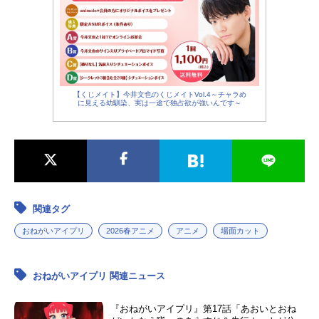
【くじメイト】今井文也のくじメイトVol.4～チャラめ
に見える幼馴染、実は一途で独占欲が強いんです～
関連タグ
おねがいアイプリ
2026春アニメ
アニメ
場面カット
おねがいアイプリ 関連ニュース
『おねがいアイプリ』第17話「あおいとおね