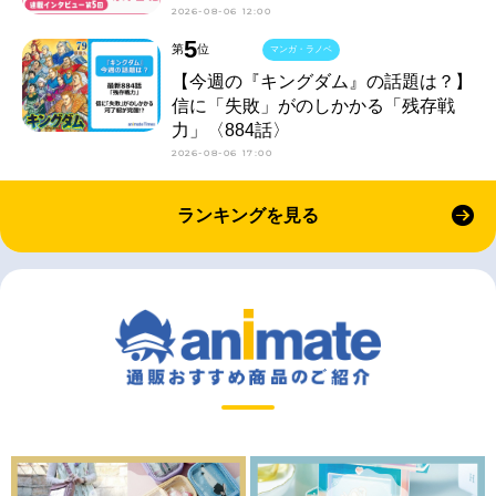
2026-08-06 12:00
5
第
位
マンガ・ラノベ
【今週の『キングダム』の話題は？】
信に「失敗」がのしかかる「残存戦
力」〈884話〉
2026-08-06 17:00
ランキングを見る