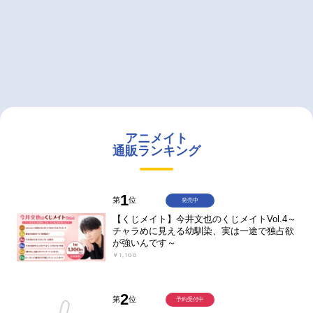
アニメイト
通販ランキング
1
第
位
発売中
【くじメイト】今井文也のくじメイトVol.4～
チャラめに見える幼馴染、実は一途で独占欲
が強いんです～
￥1,100
2
第
位
予約受付中