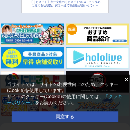
【くじメイト】今井文也のくじメイトVol.4～チャラめ
に見える幼馴染、実は一途で独占欲が強いんです～
×
当サイトでは、サイトの利便性向上のため、クッキー
(Cookie)を使用しています。
サイトのクッキー(Cookie)の使用に関しては、
「クッキ
ーポリシー」
をお読みください。
同意する