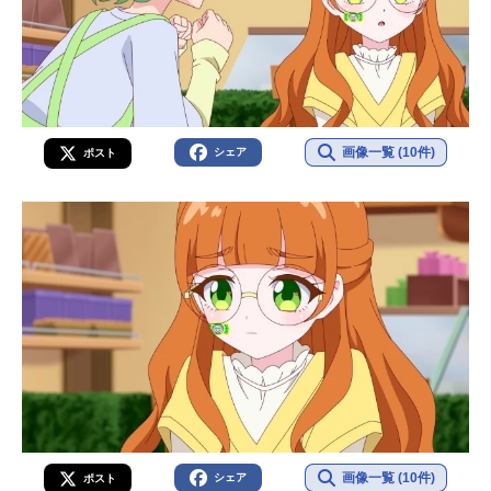
画像一覧 (10件)
シェア
ポスト
画像一覧 (10件)
シェア
ポスト