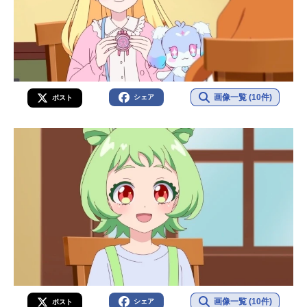
画像一覧 (10件)
シェア
ポスト
画像一覧 (10件)
シェア
ポスト