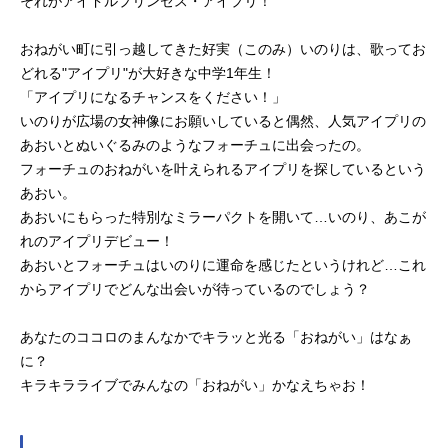
それがアイドルプリンセス・アイプリ！
おねがい町に引っ越してきた好実（このみ）いのりは、歌ってお
どれる"アイプリ"が大好きな中学1年生！
「アイプリになるチャンスをください！」
いのりが広場の女神像にお願いしていると偶然、人気アイプリの
あおいとぬいぐるみのようなフォーチュに出会ったの。
フォーチュのおねがいを叶えられるアイプリを探しているという
あおい。
あおいにもらった特別なミラーパクトを開いて…いのり、あこが
れのアイプリデビュー！
あおいとフォーチュはいのりに運命を感じたというけれど…これ
からアイプリでどんな出会いが待っているのでしょう？
あなたのココロのまんなかでキラッと光る「おねがい」はなぁ
に？
キラキラライブでみんなの「おねがい」かなえちゃお！