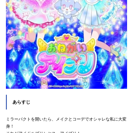
あらすじ
ミラーパクトを開いたら、メイクとコーデでオシャレな私に大変
身！