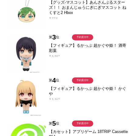
【グッズ-マスコット】あんさんぶるスター
ズ！！ おまんじゅうにぎにぎマスコット ね
くすと2 Hbox
￥770
3
第
位
予約受付中
【フィギュア】るかっぷ 超かぐや姫！ 酒寄
彩葉
￥3,927
4
第
位
予約受付中
【フィギュア】るかっぷ 超かぐや姫！ かぐ
や
￥3,927
5
第
位
予約受付中
【カセット】アプリゲーム 18TRIP Cassette