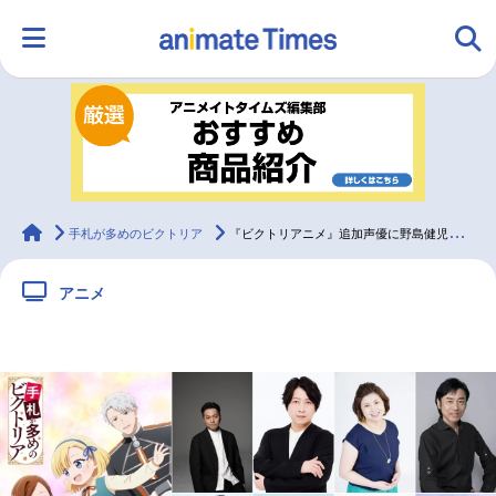
HOME
ランキング
アニメ
声優
ラジオ
みんなの声
グッズ
映画
animateTimes
手札が多めのビクトリア
『ビクトリアニメ』追加声優に野島健児・小野大輔さんら8名発表！
アニメ
マンガ・ラノベ
ゲーム・アプリ
音楽
コスプレ
2.5次元
配信・Vtuber
トレンド
無料マンガ
最新記事一覧
アニメ記事一覧
声優記事一覧