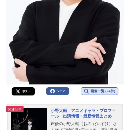
画像一覧 (24件)
シェア
ポスト
関連記事
小野大輔｜アニメキャラ・プロフィ
ール・出演情報・最新情報まとめ
声優の小野大輔（おの だいすけ）さ
んは1978年5月4日生まれ、高知県出