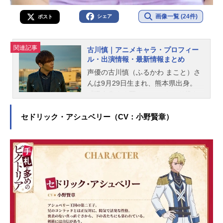
画像一覧 (24件)
シェア
ポスト
関連記事
古川慎｜アニメキャラ・プロフィー
ル・出演情報・最新情報まとめ
声優の古川慎（ふるかわ まこと）さ
んは9月29日生まれ、熊本県出身。
『吸血鬼すぐ死ぬ』のロナルド役を
はじめ、『かぐや様は告らせたい～
天才たちの恋愛頭脳戦～』の白銀御
セドリック・アシュベリー（CV：小野賢章）
行役など、人気作品のキャラクター
を多く演じています。こちらでは、
古川慎さんのオススメ記事をご紹
介！