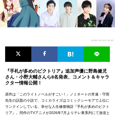
アニメ映画一覧
実写化映画一覧
今期アニメ曜日別一覧
春アニメ
夏アニメ
2026-05-29 18:20
秋アニメ
冬アニメ
男性声優/女性声優一覧
FOLLOW US
『手札が多めのビクトリア』追加声優に野島健児
さん・小野大輔さんら8名発表、コメント＆キャラ
クター情報公開！
原作は「このライトノベルがすごい！」ノミネートの常連・守雨
先生の話題の小説で、コミカライズはコミックシーモアで上位に
ランクインしている、幸せな人生修復物語『手札が多めのビクト
リア』。同作のTVアニメが2026年7月よりテレ東系列にて放送と