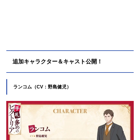
置き去りにされた少女・ノンナと、
騎士団の誠実な団長・ジェフリー。
ジェフリーはノンナを引き取ったビ
クトリアの身元保証人を引き受け、
それぞれに傷ついた過去を持つ3人
は、お互いが大切な存在になってい
く。ビクトリアが夢見ていた“幸せ”の
行方とは――？作品名手札が多めの
ビクトリア放送形態TVアニメスケジ
追加キャラクター＆キャスト公開！
ュール2026年7月7日（火）～テレ東
系列にてキャストビクトリア・セラ
ーズ：安済知佳ノンナ：若山詩音ジ
ェフリー・アッシャー：阿座上洋平
ランコム（CV：野島健児）
エドワード・アッシャー：小野大輔
クラーク・アンダーソン：潘めぐみ
ザハーロ：古川慎コンラッド・アシ
ュベリー：逢坂良太セドリック・ア
シュベリー：小野賢章ランコム：野
島健児ヨラナ・ヘインズ：秋保佐永
子バーナード・フィッチャー：家中
宏スタッフ原作：守雨「手札が多め