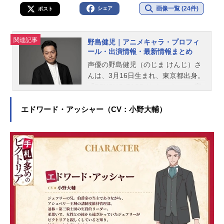
画像一覧 (24件)
シェア
ポスト
関連記事
野島健児｜アニメキャラ・プロフィ
ール・出演情報・最新情報まとめ
声優の野島健児（のじま けんじ）さ
んは、3月16日生まれ、東京都出身。
『PSYCHO-PASS サイコパス』の宜
野座伸元役をはじめ、『BANANA FIS
H』の奥村英二役など、人気作品のキ
エドワード・アッシャー（CV：小野大輔）
ャラクターを多く演じています。こ
ちらでは、野島健児さんのオススメ
記事をご紹介！