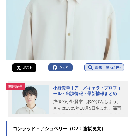
画像一覧 (24件)
シェア
ポスト
関連記事
小野賢章｜アニメキャラ・プロフィ
ール・出演情報・最新情報まとめ
声優の小野賢章（おのけんしょう）
さんは1989年10月5日生まれ、福岡
県出身。『黒子のバスケ』の黒子テ
ツヤ役をはじめ、『アイドリッシュ
セブン』の七瀬陸役など、人気作品
コンラッド・アシュベリー（CV：逢坂良太）
のキャラクターを多く演じていま