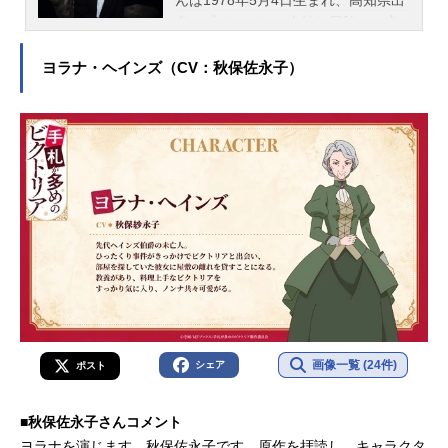
身。『ジョジョの奇妙な冒険』の空
条承太郎役をはじめ、『おそ松さ
ん』の松野十四松役など、人気作品
ヨラナ・ヘインズ（CV：秋保佐永子）
の主役キャラクターを多く演じてい
ます。こちらでは、小野大輔さんの
オススメ記事をご紹介！
画像一覧 (24件)
シェア
ポスト
■秋保佐永子さんコメント
ヨラナを演じます、秋保佐永子です。原作を拝読し、キャラクタ