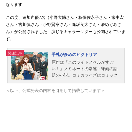
なります
この度、追加声優7名（小野大輔さん・秋保佐永子さん・家中宏
さん・古川慎さん・小野賢章さん・逢坂良太さん・潘めぐみさ
ん）が公開されました。演じるキャラークターも公開されていま
す。
関連記事
手札が多めのビクトリア
原作は「このライトノベルがすご
い！」ノミネートの常連・守雨の話
題の小説。コミカライズはコミック
シーモアで上位にランクインするな
ど好評を博している、幸せな人生修
＜以下、公式発表の内容を引用して掲載しています＞
復物語「手札が多めのビクトリ
ア」、待望のTVアニメ化！組織を抜
けた凄腕工作員の「クロエ」は、別
人の「ビクトリア」として新たな一
歩を歩みだす。たどり着いたアシュ
ベリー王国で出会ったのは、母親に