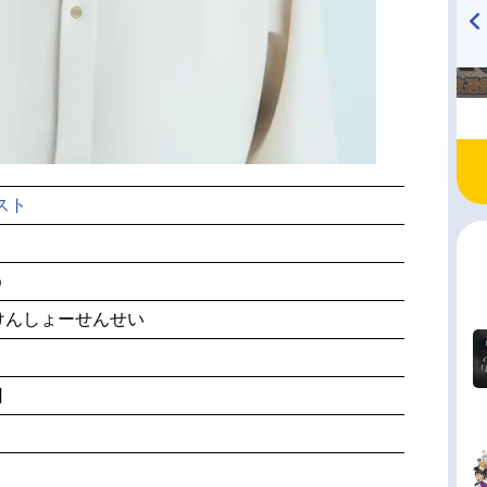
TVアニメ『戦隊大失格』
ハイキュー!! 烏野高校放送部!
radio 大直会 2nd season
スト
う
けんしょーせんせい
日