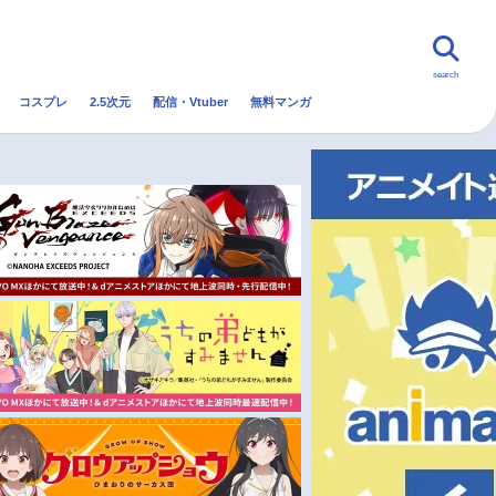
search
コスプレ
2.5次元
配信・Vtuber
無料マンガ
んなの声
グッズ
映画
・Vtuber
トレンド
無料マンガ
秋アニメ
冬アニメ