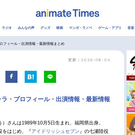
ラジオ
みんなの声
グッズ
映画
マンガ・ラノベ
ゲーム・アプリ
音楽
メ
声優
ラジオ
み
ロフィール・出演情報・最新情報まとめ
更新：2026-08-04
コスプレ
2.5次元
配信
アニメ映画一覧
今期アニメ曜日別一覧
実写化映画一覧
春アニメ
ャラ・プロフィール・出演情報・最新情報
男性声優/女性声優一覧
夏アニメ
FOLLOW US
）さんは1989年10月5日生まれ、福岡県出身。
役をはじめ、『
アイドリッシュセブン
』の七瀬陸役