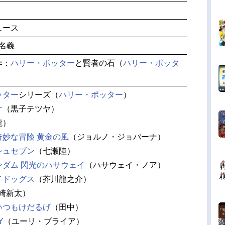
ュース
人名義
作：
ハリー・ポッター
と賢者の石（
ハリー・ポッタ
ッター
シリーズ（
ハリー・ポッター
）
ケ
（黒子テツヤ）
龍）
奇妙な冒険 黄金の風
（ジョルノ・ジョバーナ）
シュセブン
（七瀬陸）
ンダム 閃光のハサウェイ
（ハサウェイ・ノア）
イドッグス
（芥川龍之介）
崎新太）
いつもけだるげ
（田中）
Y
（ユーリ・ブライア）