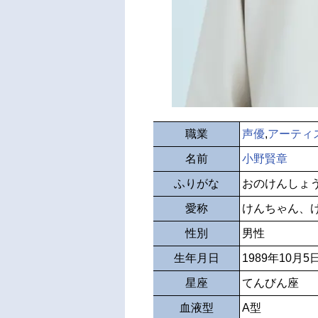
職業
声優
,
アーティ
名前
小野賢章
ふりがな
おのけんしょ
愛称
けんちゃん、
性別
男性
生年月日
1989年10月5
星座
てんびん座
血液型
A型