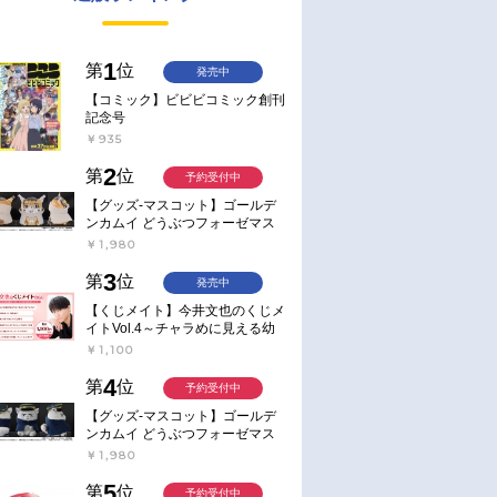
1
第
位
発売中
【コミック】ビビビコミック創刊
記念号
￥935
2
第
位
予約受付中
【グッズ-マスコット】ゴールデ
ンカムイ どうぶつフォーゼマス
コット 4.尾形百之助【再販】
￥1,980
3
第
位
発売中
【くじメイト】今井文也のくじメ
イトVol.4～チャラめに見える幼
馴染、実は一途で独占欲が強いん
￥1,100
です～
4
第
位
予約受付中
【グッズ-マスコット】ゴールデ
ンカムイ どうぶつフォーゼマス
コット 5.月島軍曹【再販】
￥1,980
5
第
位
予約受付中