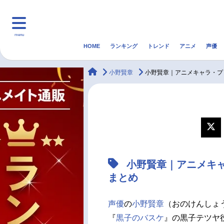
menu
HOME
ランキング
トレンド
アニメ
声優
HOME
ランキング
アニ
animateTimes
小野賢章
小野賢章｜アニメキャラ・プ
マンガ・ラノベ
ゲーム・アプリ
音楽
最新記事一覧
アニメ記事一覧
小野賢章｜アニメキ
声優記事一覧
まとめ
声優
の
小野賢章
（おのけんしょう
『
黒子のバスケ
』の黒子テツヤ