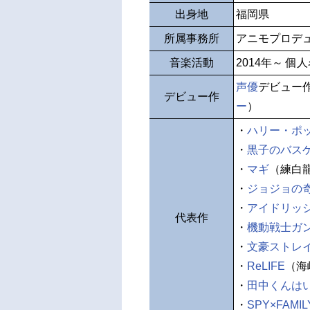
出身地
福岡県
所属事務所
アニモプロデ
音楽活動
2014年～ 個
声優
デビュー
デビュー作
ー
）
・
ハリー・ポ
・
黒子のバス
・
マギ
（練白
・
ジョジョの
・
アイドリッ
代表作
・
機動戦士ガ
・
文豪ストレ
・
ReLIFE
（海
・
田中くんは
・
SPY×FAMIL