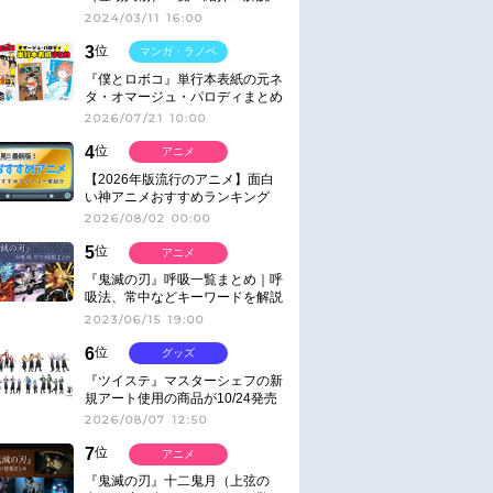
2024/03/11 16:00
3
位
マンガ・ラノベ
『僕とロボコ』単行本表紙の元ネ
タ・オマージュ・パロディまとめ
2026/07/21 10:00
4
位
アニメ
【2026年版流行のアニメ】面白
い神アニメおすすめランキング
【名作・話題作】｜ジャンル別人
2026/08/02 00:00
気作品をピックアップ
5
位
アニメ
『鬼滅の刃』呼吸一覧まとめ｜呼
吸法、常中などキーワードを解説
2023/06/15 19:00
6
位
グッズ
『ツイステ』マスターシェフの新
規アート使用の商品が10/24発売
2026/08/07 12:50
7
位
アニメ
『鬼滅の刃』十二鬼月（上弦の