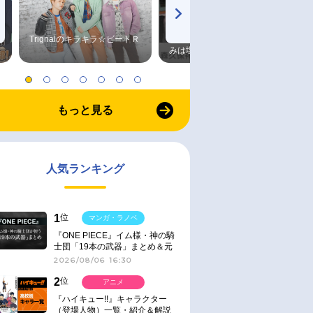
Trignalのキラキラ☆ビートＲ
森久保祥太郎×浪川大輔 つま
みは塩だけ
もっと見る
人気ランキング
1
位
マンガ・ラノベ
『ONE PIECE』イム様・神の騎
士団「19本の武器」まとめ＆元
ネタ
2026/08/06 16:30
2
位
アニメ
『ハイキュー!!』キャラクター
（登場人物）一覧・紹介＆解説