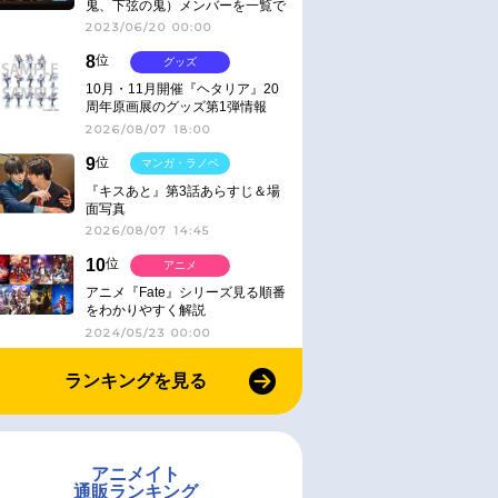
鬼、下弦の鬼）メンバーを一覧で
紹介＆解説（登場鬼の情報まと
2023/06/20 00:00
め）
8
位
グッズ
10月・11月開催『ヘタリア』20
周年原画展のグッズ第1弾情報
2026/08/07 18:00
9
位
マンガ・ラノベ
『キスあと』第3話あらすじ＆場
面写真
2026/08/07 14:45
10
位
アニメ
アニメ『Fate』シリーズ見る順番
をわかりやすく解説
2024/05/23 00:00
ランキングを見る
アニメイト
通販ランキング