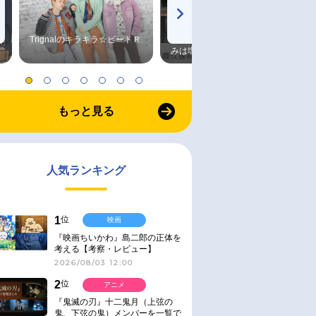
Trignalのキラキラ☆ビートＲ
森久保祥太郎×浪川大輔 つま
みは塩だけ
もっと見る
人気ランキング
1
位
映画
『映画ちいかわ』島二郎の正体を
考える【考察・レビュー】
2026/08/03 12:00
2
位
アニメ
『鬼滅の刃』十二鬼月（上弦の
鬼、下弦の鬼）メンバーを一覧で