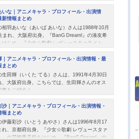
あいな｜アニメキャラ・プロフィール・出演情
最新情報まとめ
の相羽あいな（あいば あいな）さんは1988年10月
生まれ、大阪府出身。『BanG Dream!』の湊友希
をはじめ、『少女☆歌劇 レヴュースタァライト』
條クロディーヌ役など、人気作品のキャラクター
じています。こちらでは、相羽あいなさんのオス
輝｜アニメキャラ・プロフィール・出演情報・最
報まとめ
記事をご紹介！
生田輝（いくた てる）さんは、1991年4月30日
れ、大阪府出身。こちらでは、生田輝さんのオス
記事をご紹介！
彩沙｜アニメキャラ・プロフィール・出演情報・
情報まとめ
伊藤彩沙（いとう あやさ）さんは1996年8月17
まれ、京都府出身。『少女☆歌劇 レヴュースタァ
』の花柳香子役をはじめ、『BanG Dream!』の