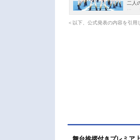
二人
に」
くし
＜以下、公式発表の内容を引用
炉に
す。
り、
て…
もう
た少
「ス
から
『主
―聖
少女
メシ
ール
映】
神楽
舞台挨拶付きプレミア