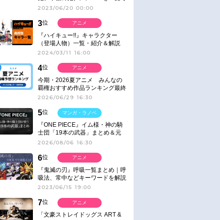
紹介＆解説（登場鬼の情報まと
2023/06/20 00:00
め）
3
位
アニメ
『ハイキュー!!』キャラクター
（登場人物）一覧・紹介＆解説
2024/03/11 16:00
4
位
アニメ
今期・2026夏アニメ みんなの
覇権おすすめ作品ランキング最終
結果発表！
2026/06/29 16:30
5
位
マンガ・ラノベ
『ONE PIECE』イム様・神の騎
士団「19本の武器」まとめ＆元
ネタ
2026/08/06 16:30
6
位
アニメ
『鬼滅の刃』呼吸一覧まとめ｜呼
吸法、常中などキーワードを解説
2023/06/15 19:00
7
位
アニメ
「文豪ストレイドッグス ART &