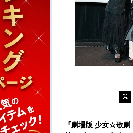
『劇場版 少女☆歌劇