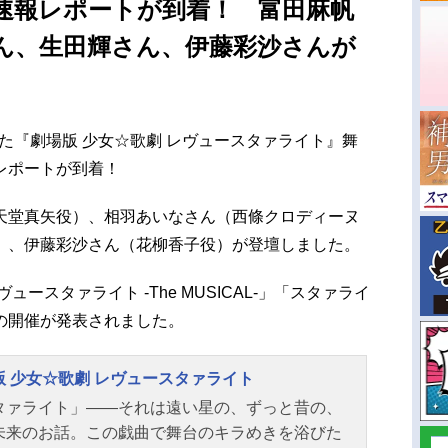
速報レポートが到着！ 富田麻帆
ん、生田輝さん、伊藤彩沙さんが
れた『劇場版 少女☆歌劇 レヴュースタァライト』舞
レポートが到着！
天堂真矢役）、相羽あいなさん（西條クロディーヌ
）、伊藤彩沙さん（花柳香子役）が登壇しました。
ースタァライト -The MUSICAL-」「スタァライ
の開催が発表されました。
版 少女☆歌劇 レヴュースタァライト
タァライト」――それは遠い星の、ずっと昔の、
未来のお話。この戯曲で舞台のキラめきを浴びた