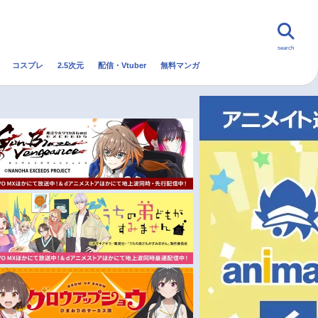
search
コスプレ
2.5次元
配信・Vtuber
無料マンガ
んなの声
グッズ
映画
・Vtuber
トレンド
無料マンガ
秋アニメ
冬アニメ