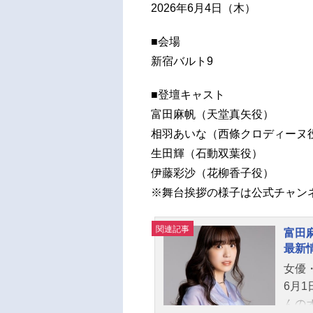
2026年6月4日（木）
■会場
新宿バルト9
■登壇キャスト
富田麻帆（天堂真矢役）
相羽あいな（西條クロディーヌ
生田輝（石動双葉役）
伊藤彩沙（花柳香子役）
※舞台挨拶の様子は公式チャン
関連記事
富田
最新
女優
6月
んの