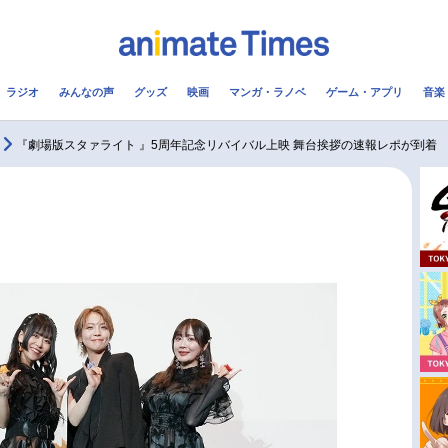
ラジオ
みんなの声
グッズ
映画
マンガ・ラノベ
ゲーム・アプリ
音楽
メ
声優
ラジオ
み
『劇場版スタァライト 』5周年記念リバイバル上映 舞台挨拶の速報レポが到着
コスプレ
2.5次元
配信
アニメ映画一覧
今期アニメ曜日別一覧
実写化映画一覧
春アニメ
男性声優/女性声優一覧
夏アニメ
FOLLOW US