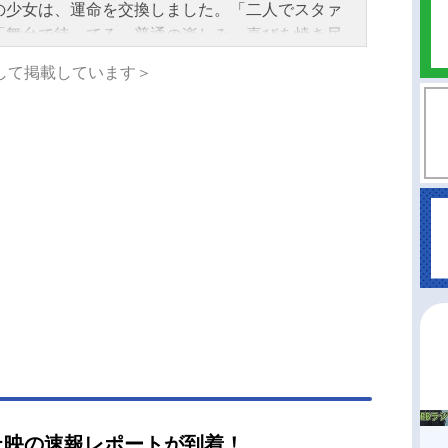
の少女は、運命を交換しました。「二人でスタァ
「舞台で待ってる」普通の楽しみ、喜びを焼き尽
て、運命を果たすために。わずか5歳で運命を溶鉱
して掲載しています＞
。――危険、ですねぇ。やがて二人は再会しま
一人は悲劇の舞台に立ち続け、もう一人は飛び入
引き離され、飛び入り、二人の運命を書き換え
…キラめきに満ちた新章を生みだしたのでした。
目を焼かれて塔から落ちた少女も、幽閉されてい
女もいません。ならば……その新章の結末は？
タァライト」は作者不詳の物語。キラめきはどこ
来て、どこに向かうのか。そして、この物語の
演』は誰か。私は、それが観たいのです。ねぇ―
翔音楽学園三年生、愛城華恋さん？作品名劇場版
☆歌劇レヴュースタァライト放送形態劇場版アニ
リーズ少女☆歌劇レヴュースタァライトスケジュ
2021年6月4日（金）【5周年記念リバイバル上
2026年6月4日（木）キャスト愛城華恋：小山百代
ひかり：三森すずこ天堂真矢：富田麻帆星見純
上映の速報レポートが到着！