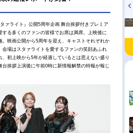
佐藤日向露崎まひる：岩田陽葵大場なな：小泉萌
條クロディーヌ：相羽あいな石動双...
TVアニメ『戦隊大失格』
ハイキュー!! 烏野高校放送部!
radio 大直会 2nd season
スタァライト』公開5周年企画 舞台挨拶付きプレミア
愛する多くのファンの皆様でお席は満席。上映後に
施。映画公開から5周年を迎え、キャストそれぞれか
、会場はスタァライトを愛するファンの笑顔あふれ
れ、初上映から5年が経過しているとは思えない盛り
舞台挨拶上演後に午前0時に新情報解禁の特報が報じ