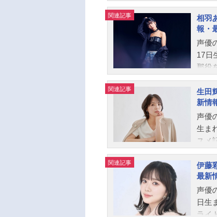
関連記事
相羽
報・
声優
17日
那役
の西
関連記事
を演
生田
新情
スメ
声優の
生ま
スメ
関連記事
伊藤
最新
声優の
日生
ライト