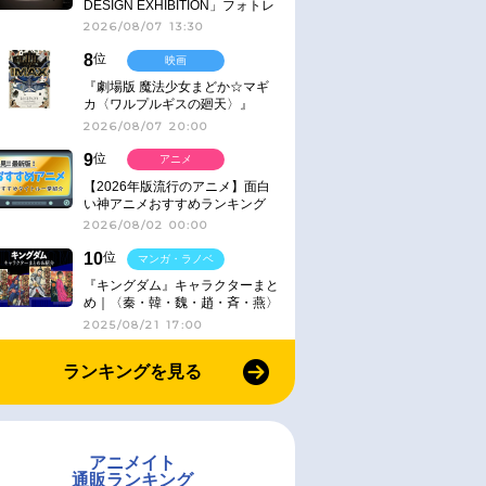
DESIGN EXHIBITION」フォトレ
ポート
2026/08/07 13:30
8
位
映画
『劇場版 魔法少女まどか☆マギ
カ〈ワルプルギスの廻天〉』
IMAX同時公開決定
2026/08/07 20:00
9
位
アニメ
【2026年版流行のアニメ】面白
い神アニメおすすめランキング
【名作・話題作】｜ジャンル別人
2026/08/02 00:00
気作品をピックアップ
10
位
マンガ・ラノベ
『キングダム』キャラクターまと
め｜〈秦・韓・魏・趙・斉・燕〉
2025/08/21 17:00
ランキングを見る
アニメイト
通販ランキング