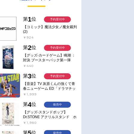
1
第
位
予約受付中
【コミック】魔法少女ノ魔女裁判
(2)
￥924
2
第
位
予約受付中
【グッズ-カードゲーム】鳴潮 ：
対決 ブースターパック第一弾
【ポイント2倍】
￥440
3
第
位
予約受付中
【音楽】TV 灰原くんの強くて青
春ニューゲーム ED「ドラマチッ
ク逃避行」収録シングル AIM
￥1,999
STAR/愛美【通常盤】
4
第
位
発売中
【グッズ-スタンドポップ】
Dr.STONE アクリルスタンド ホ
ワイマンといっしょver. スタン
￥1,980
リー・スナイダー
5
第
位
発売中