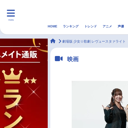
menu
HOME
ランキング
トレンド
アニメ
声優
HOME
ランキング
アニ
animateTimes
劇場版 少女☆歌劇 レヴュースタァライト
マンガ・ラノベ
ゲーム・アプリ
音楽
映画
最新記事一覧
アニメ記事一覧
声優記事一覧