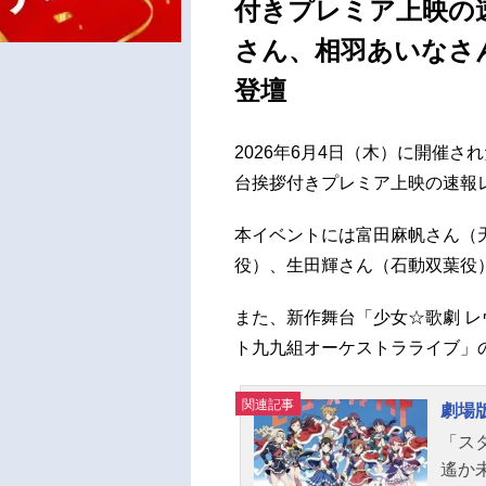
付きプレミア上映の
さん、相羽あいなさ
登壇
2026年6月4日（木）に開催さ
台挨拶付きプレミア上映の速報
本イベントには富田麻帆さん（
役）、生田輝さん（石動双葉役
また、新作舞台「少女☆歌劇 レヴュ
ト九九組オーケストラライブ」
関連記事
劇場
「ス
遙か