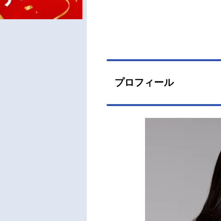
プロフィール