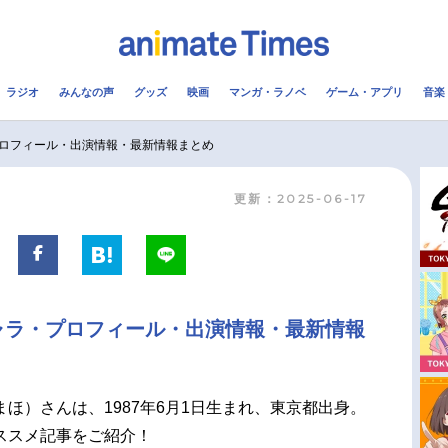
ラジオ
みんなの声
グッズ
映画
マンガ・ラノベ
ゲーム・アプリ
音楽
メ
声優
ラジオ
み
ロフィール・出演情報・最新情報まとめ
更新：2025-06-17
コスプレ
2.5次元
配信
アニメ映画一覧
今期アニメ曜日別一覧
実写化映画一覧
春アニメ
ャラ・プロフィール・出演情報・最新情報
男性声優/女性声優一覧
夏アニメ
FOLLOW US
まほ）さんは、1987年6月1日生まれ、東京都出身。
ススメ記事をご紹介！