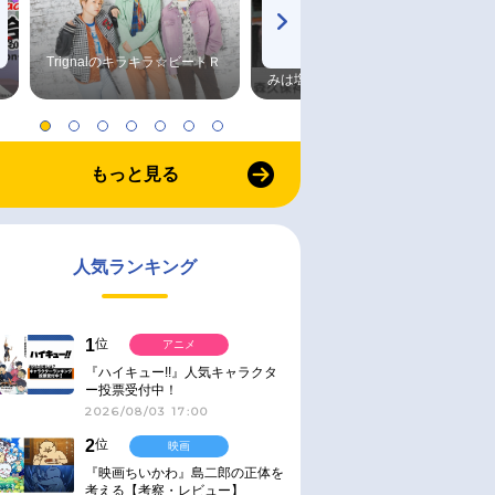
Trignalのキラキラ☆ビートＲ
森久保祥太郎×浪川大輔 つま
みは塩だけ
もっと見る
人気ランキング
1
位
アニメ
『ハイキュー!!』人気キャラクタ
ー投票受付中！
2026/08/03 17:00
2
位
映画
『映画ちいかわ』島二郎の正体を
考える【考察・レビュー】