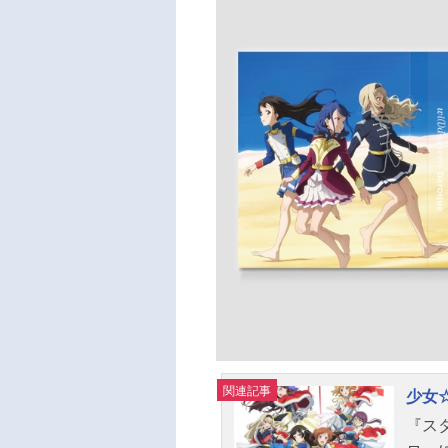
関連記事
少女
『ス