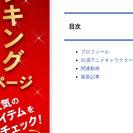
目次
プロフィール
出演アニメキャラクター
関連動画
最新記事