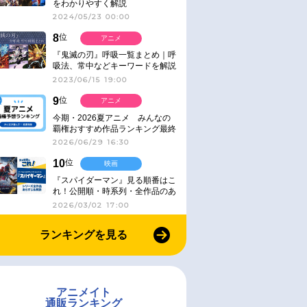
をわかりやすく解説
2024/05/23 00:00
8
位
アニメ
『鬼滅の刃』呼吸一覧まとめ｜呼
吸法、常中などキーワードを解説
2023/06/15 19:00
9
位
アニメ
今期・2026夏アニメ みんなの
覇権おすすめ作品ランキング最終
結果発表！
2026/06/29 16:30
10
位
映画
『スパイダーマン』見る順番はこ
れ！公開順・時系列・全作品のあ
らすじをまとめました
2026/03/02 17:00
ランキングを見る
アニメイト
通販ランキング