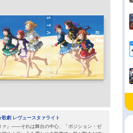
☆歌劇 レヴュースタァライト
タァ』――それは舞台の中心、「ポジション・ゼ