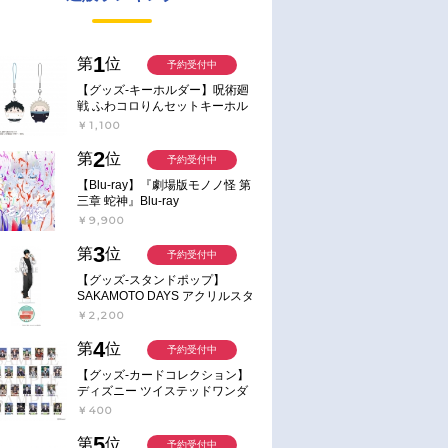
1
第
位
予約受付中
【グッズ-キーホルダー】呪術廻
戦 ふわコロりんセットキーホル
ダー【アニメイト特典付】
￥1,100
2
第
位
予約受付中
【Blu-ray】『劇場版モノノ怪 第
三章 蛇神』Blu-ray
￥9,900
3
第
位
予約受付中
【グッズ-スタンドポップ】
SAKAMOTO DAYS アクリルスタ
ンド～Sunny Afternoon～ 4.南雲
￥2,200
4
第
位
予約受付中
【グッズ-カードコレクション】
ディズニー ツイステッドワンダ
ーランド ランダムカードコレク
￥400
ション クラブ・ウェアver.
5
第
位
予約受付中