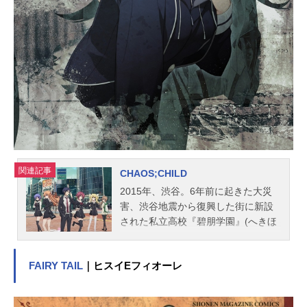
生：三森すずこ巴衛：立花慎之介鞍
馬：岸尾だいすけ瑞希：岡本信彦ミ
カゲ：石田彰猫田あみ：佐藤聡美龍
王・宿儺：浪川大輔沼皇女：堀江由
衣乙比古：高橋広樹虎徹：大久保ち
か鬼切：新子夏代磯部：森嶋秀太講
釈師・ストーリーテラー：山崎バニ
ラスタッフ監督：大地丙太郎キャラ
クターデザイン：山中純子美術監
督：青井...
関連記事
CHAOS;CHILD
2015年、渋谷。6年前に起きた大災
害、渋谷地震から復興した街に新設
された私立高校『碧朋学園』(へきほ
うがくえん)に通う少年、宮代拓留
は、自身が設立した新聞部の活動の
FAIRY TAIL
｜ヒスイEフィオーレ
一環として『ニュージェネレーショ
ンの狂気の再来』と称される連続殺
人事件を追っていた…。作品名CHA