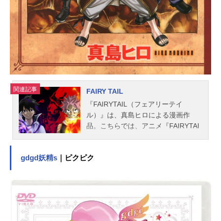
綱頭瑛子（草薙）背景：草薙色彩設
計：平井麻実3DCG：Tri-Slash撮影監
督：杉山大樹撮影：旭プロダクショ
ン編集：坪根健...
関連記事
FAIRY TAIL
『FAIRYTAIL（フェアリーテイ
ル）』は、真島ヒロによる漫画作
品。こちらでは、アニメ『FAIRYTAI
Lファイナルシリーズ』のあらすじ、
キャスト声優、スタッフ、オススメ
gdgd妖精s
｜ピクピク
記事をご紹介！