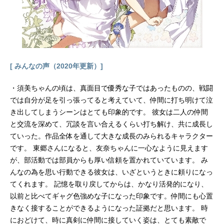
[ みんなの声（2020年更新）]
・須美ちゃんの頃は、真面目で優秀な子ではあったものの、戦闘
では自分が足を引っ張ってると考えていて、仲間に打ち明けて泣
き出してしまうシーンはとても印象的です。 彼女は二人の仲間
と交流を深めて、冗談を言い合えるくらい打ち解け、共に成長し
ていった。作品全体を通して大きな成長のみられるキャラクター
です。 東郷さんになると、友奈ちゃんに一心なように見えます
が、部活動では部員からも厚い信頼を置かれていています。 み
んなの為を思い行動できる彼女は、いざというときに頼りになっ
てくれます。 記憶を取り戻してからは、かなり活発的になり、
以前と比べてギャグ色強めな子になった印象です。仲間にも心置
きなく接することができるようになった証拠だと思います。 時
におどけて、時に真剣に仲間に接していく姿は、とても素敵で