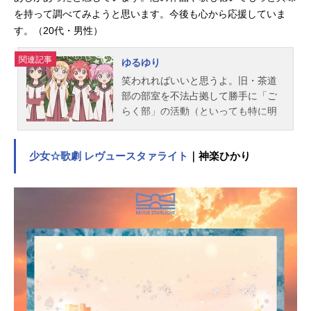
を持って調べてみようと思います。今後も心から応援していま
す。（20代・男性）
関連記事
ゆるゆり
笑われればいいと思うよ。旧・茶道
部の部室を不法占拠して勝手に「ご
らく部」の活動（といっても特に明
確な活動内容はなし）を続ける4人
組。それに目をつけ、ちょっかい
少女☆歌劇 レヴュースタァライト
｜神楽ひかり
（？）を出し続ける「生徒会」。愛
があふれまくりで明日から元気に生
きていけること請け合いのまったり
ストーリー。作品名ゆるゆり放送形
態TVアニメスケジュール2011年7月4
日（月）～2011年9月19日（月）テ
レビ東京ほか話数全12話キャスト赤
座あかり：三上枝織歳納京子：大坪
由佳船見結衣：津田美波吉川ちな
つ：大久保瑠美杉浦綾乃：藤田咲池
田千歳：豊崎愛生大室櫻子：加藤英