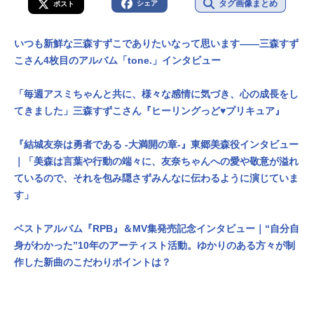
タグ画像まとめ
シェア
ポスト
いつも新鮮な三森すずこでありたいなって思います――三森すず
こさん4枚目のアルバム「tone.」インタビュー
「毎週アスミちゃんと共に、様々な感情に気づき、心の成長をし
てきました」三森すずこさん『ヒーリングっど♥プリキュア』
『結城友奈は勇者である -大満開の章-』東郷美森役インタビュー
｜「美森は言葉や行動の端々に、友奈ちゃんへの愛や敬意が溢れ
ているので、それを包み隠さずみんなに伝わるように演じていま
す」
ベストアルバム『RPB』＆MV集発売記念インタビュー｜“自分自
身がわかった”10年のアーティスト活動。ゆかりのある方々が制
作した新曲のこだわりポイントは？