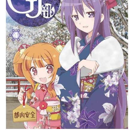
s』公式Twitter動画配信情報【PR】
※本ページは動画配信サービスのプ
ロモーションが含まれています。※
詳細や最新の配信情報は配信サービ
ス公式サイトをご確認ください。DM
MTV月額550円（税込）で新作アニ
メから懐かしの名作まで見放題の「D
MMTV」。マルチデバイス対応で、
会員限定のお得な特典も盛りだくさ
ん。動画を見る