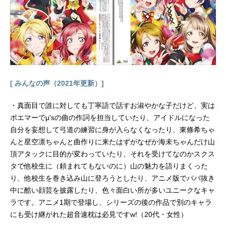
[ みんなの声（2021年更新）]
・真面目で誰に対しても丁寧語で話すお淑やかな子だけど、実は
ポエマーでμ'sの曲の作詞を担当していたり、アイドルになった
自分を妄想して弓道の練習に身が入らなくなったり、東條希ちゃ
んと星空凛ちゃんと曲作りに来たはずがなぜか海未ちゃんだけ山
頂アタックに目的が変わっていたり、それを受けてなのかスクス
タで他校生に（頼まれてもないのに）山の魅力を語りまくった
り、他校生を巻き込み山に登ろうとしたり、アニメ版でババ抜き
中に酷い顔芸を披露したり、色々面白い所が多いユニークなキャ
ラです。アニメ1期で登場し、シリーズの後の作品で別のキャラ
にも受け継がれた超音速枕は必見ですw!（20代・女性）