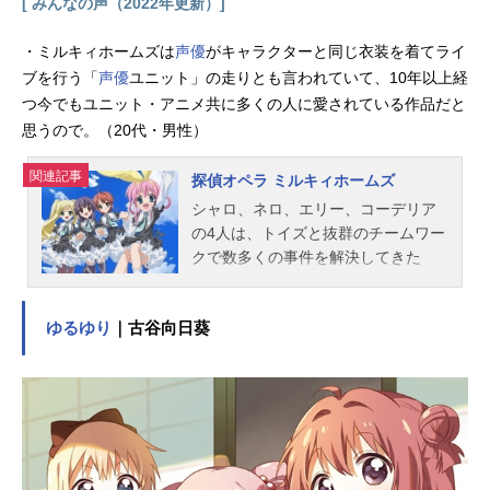
[ みんなの声（2022年更新）]
ビリン：加隈亜衣ペギタン...
・ミルキィホームズは
声優
がキャラクターと同じ衣装を着てライ
ブを行う「
声優
ユニット」の走りとも言われていて、10年以上経
つ今でもユニット・アニメ共に多くの人に愛されている作品だと
思うので。（20代・男性）
関連記事
探偵オペラ ミルキィホームズ
シャロ、ネロ、エリー、コーデリア
の4人は、トイズと抜群のチームワー
クで数多くの事件を解決してきた
「ホームズ探偵学院」の人気者。彼
女たち「ミルキィホームズ」は学生
ゆるゆり
｜古谷向日葵
だけでなく偵都ヨコハマの市民たち
からも憧れの的だった。だが、ある
嵐の夜、宿敵「怪盗帝国」とのバト
ルの最中に「ミルキィホームズ」の4
人はそれぞれのトイズを失い、その
運命は激変してしまう…。作品名探
偵オペラミルキィホームズ放送形態T