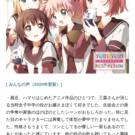
Vアニメシリーズ探偵オペラミルキィ
ホームズスケジュール2010年10月7
日（木）～2010年12月23日（木）T
OKYOMXほか話数全12話キャストシ
ャーロック・シェリンフォード：三
森すずこ譲崎ネロ：徳井青空エルキ
ュール・バートン：佐々木未来コー
デリア・グラウカ：橘田いずみアル
セーヌ、アンリエット・ミステー
ル：明坂聡美トゥエンティ、二十里
海：岸尾だいすけストーンリバー、
石流漱石：寺島拓篤ラット、根津次
郎：下野紘明智小衣：南條愛乃長谷
[ みんなの声（2020年更新）]
川平乃：新谷良子遠山咲：田村ゆか
り銭形次子：沢城みゆきスタッフ製
・最近、ハマりはじめたアニメ作品のひとつで、三森さんが演じ
作総指揮・原案：木谷高明企画・原
る当時女子中学の役がお嬢さまぽくて好きでした。生徒会との座
作：ブシロード クロノギアクリエ
の争奪や家族のほのぼのとしたシーンがおもしろかった。特に見
イティヴ監督：森脇真琴シリーズ構
た目のキャラクターには興奮して体型が夢中でたまりませんでし
成：ふでやすかずゆきキャラクター
た。性格さもうまくて、ツンとしてるが優しい一面もあるので、
原案：たにはらなつき（EDEN'SN...
あじがあったと感じています。他の作品や歌も聴いてもっと興味