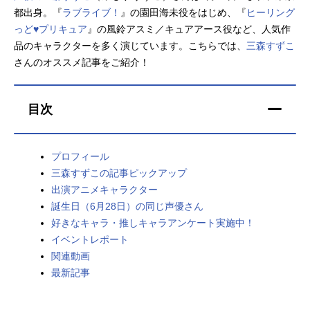
都出身。『
ラブライブ！
』の園田海未役をはじめ、『
ヒーリング
アニメ映画一覧
実写化映画一覧
っど♥プリキュア
』の風鈴アスミ／キュアアース役など、人気作
品のキャラクターを多く演じています。こちらでは、
三森すずこ
今期アニメ曜日別一覧
さんのオススメ記事をご紹介！
春アニメ
夏アニメ
目次
秋アニメ
冬アニメ
男性声優/女性声優一覧
プロフィール
三森すずこの記事ピックアップ
FOLLOW US
出演アニメキャラクター
誕生日（6月28日）の同じ声優さん
好きなキャラ・推しキャラアンケート実施中！
イベントレポート
関連動画
最新記事