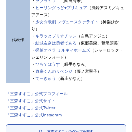
・
ラブライブ！
（園田海未）
・
ヒーリングっど♥プリキュア
（風鈴アスミ／キュ
アアース）
・
少女☆歌劇 レヴュースタァライト
（神楽ひか
り）
・
キラッとプリ☆チャン
（白鳥アンジュ）
代表作
・
結城友奈は勇者である
（東郷美森、鷲尾須美）
・
探偵オペラ ミルキィホームズ
（シャーロック・
シェリンフォード）
・
ひもてはうす
（紐手きなみ）
・
政宗くんのリベンジ
（藤ノ宮寧子）
・
てーきゅう
（新庄かなえ）
「三森すずこ」公式プロフィール
「三森すずこ」公式サイト
「三森すずこ」公式Twitter
「三森すずこ」公式Instagram
「三森すずこ」のグッズを探す