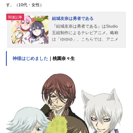
す。（10代・女性）
関連記事
結城友奈は勇者である
『結城友奈は勇者である』はStudio
五組制作によるテレビアニメ。略称
は「ゆゆゆ」。こちらでは、アニメ
『結城友奈は勇者である』のあらす
じ、キャスト声優、スタッフ、オス
神様はじめました
｜桃園奈々生
スメ記事をご紹介！