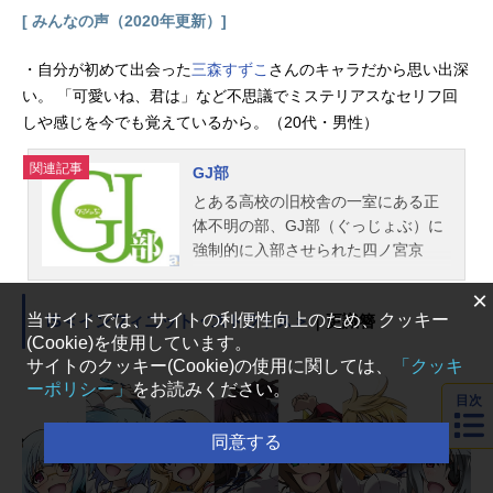
[ みんなの声（2020年更新）]
・自分が初めて出会った
三森すずこ
さんのキャラだから思い出深
い。 「可愛いね、君は」など不思議でミステリアスなセリフ回
しや感じを今でも覚えているから。（20代・男性）
関連記事
GJ部
とある高校の旧校舎の一室にある正
体不明の部、GJ部（ぐっじょぶ）に
強制的に入部させられた四ノ宮京
夜。そこで彼が出会ったのは……背
×
は低いが態度は大きい部長の真央、
当サイトでは、サイトの利便性向上のため、クッキー
IS＜インフィニット・ストラトス＞
｜更識簪
姉の真央とは正反対で天使のように
(Cookie)を使用しています。
大らかな心を持つ恵、自他共に認め
サイトのクッキー(Cookie)の使用に関しては、
「クッキ
る天才ながら致命的な常識知らずの
ーポリシー」
をお読みください。
紫音、いつも腹ぺこ不思議な綺
目次
羅々。個性的な彼女たちとの、ゆる
同意する
ふわな時間が流れていく……。作品
名GJ部放送形態TVアニメスケジュー
ル2013年1月9日（水）～2013年3月