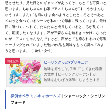
惑させたり、見た目とのギャップがあってそこもとても可愛いと
思います。ちゆちゃんのお家でアスミちゃんが“すこやかまんじ
ゅう（すこまん）”を袋のまま食べようとしたところとそのあと
ペロッと食べているシーンが私の中で印象に残っています。最終
回に近づくにつれて、だんだんと成長しているところが見てい
て、応援したくなります。私が三森さんを知るきっかけになった
のが、アスミちゃんなんですけど、声がとても癒されるので毎週
ヒーリングされていました!他の作品も興味をもって調べてみよ
うと思います。（10代・女性）
関連記事
ヒーリングっど♥プリキュア
地球を癒やし”お手当て”してきた秘密
の世界【ヒーリングガーデン】が、
地球をむしばみ病気にしようとする
【ビョーゲンズ】の襲撃にあって危
機に陥ったため、地球が大ピンチに!
探偵オペラ ミルキィホームズ
｜シャーロック・シェリン
このピンチを救うため、逃げのびた3
人の“地球のお医者さん見習い”である
フォード
ヒーリングアニマルたちが、”ヒーリ