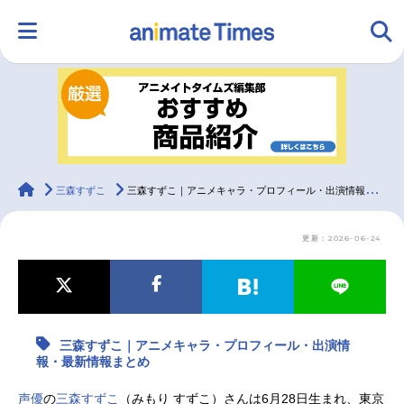
HOME
ランキング
アニメ
声優
ラジオ
みんなの声
グッズ
映画
animateTimes
三森すずこ
三森すずこ｜アニメキャラ・プロフィール・出演情報・最新情報まとめ
更新：2026-06-24
マンガ・ラノベ
ゲーム・アプリ
音楽
コスプレ
2.5次元
配信・Vtuber
トレンド
無料マンガ
三森すずこ｜アニメキャラ・プロフィール・出演情
最新記事一覧
報・最新情報まとめ
アニメ記事一覧
声優記事一覧
声優
の
三森すずこ
（みもり すずこ）さんは6月28日生まれ、東京