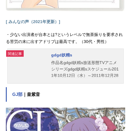
[ みんなの声（2021年更新）]
・少ない出演者が台本とは?というレベルで無茶振りを要求され
る苦労の末に出すアドリブは最高です。（30代・男性）
関連記事
gdgd妖精s
作品名gdgd妖精s放送形態TVアニメ
シリーズgdgd妖精sスケジュール201
1年10月12日（水）～2011年12月28
日（水）TOKYOMXほか話数全12話
キャストピクピク：三森すずこシル
GJ部
｜皇紫音
シル：水原薫コロコロ：明坂聡美ス
タッフキャラデザイン・映像監督・
企画：菅原そうた演出・脚本・構
成：石舘光太郎公開開始年＆季節201
1秋アニメ(C)gdgd妖精sTVアニメ『g
dgd妖精s』公式サイト『gdgd妖精