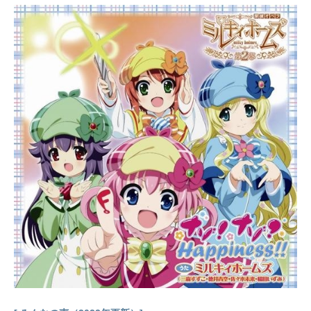
ングガーデンの王女”で【特別なちか
ら】を持ったラテとともに、パート
ナーを探しにやって来た!3人の普通
の女の子が彼らと出会うことでプリ
キュアに変身し、ビョーゲンズに立
ち向かう!ビョーゲンズの攻撃を察知
して元気をなくしてしまうラテや、
大切な地球、そしてここに生きる全
ての生命を守りたい気持ちを胸にプ
リキュアたちは今、地球のお手当て
のために力を合わせる!作品名ヒーリ
ングっど♥プリキュア放送形態TVア
ニメシリーズヒーリングっど♥プリキ
ュアスケジュール2020年2月2日
（日）～2021年2月21日（日）ABC
テレビ・テレビ朝日系列にて話数全4
5話キャスト花寺のどか／キュアグレ
ース：悠木碧沢泉ちゆ／キュアフォ
ンテーヌ：依田菜津平光ひなた／キ
ュアスパークル：河野ひより風鈴ア
スミ／キュアアース：三森すずこラ