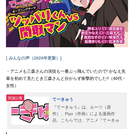
が、舞台の上で激突し――関係が、
感情が、主役と敵役が、緞帳が上が
るたびに再生産されてゆく。9人の舞
台少女たちの、キラめきをかけた
『レヴュー』。「いつか、あの子と
戦うことになっても――」運命に導
かれた舞台が、今――幕を開ける。
作品名少女☆歌劇レヴュースタァラ
イト放送形態TVアニメスケジュール
[ みんなの声（2020年更新）]
2018年7月12日（木）～2018年9月2
7日（木）TBSテレビほか話数全12話
・アニメも三森さんの演技も一番ぶっ飛んでいたので! かなえ先
キャスト愛城華恋：小山百代神楽ひ
輩を初めて見たとき三森さんと分からず衝撃的でした!!（40代・
かり：三森すずこ天堂真矢：富田麻
女性）
帆星見純那：佐藤...
関連記事
てーきゅう
『てーきゅう』は、ルーツ（原
作）、Piyo（作画）による漫画作
品。こちらでは、アニメ『てーきゅ
う』シリーズのあらすじ、キャスト
声優、スタッフ、オススメ記事をご