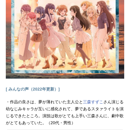
美里古谷向日葵：三森すずこミラク
るん：竹達彩奈スタッフ原作：なも
り（コミック百合姫にて連載中(一迅
社刊））監督：太田雅彦副監督：大
隈孝晴シリーズ構成・脚本：あおし
またかしキャラクターデザイン・総
作画監督：中島千明小物デザイン・
総作画監督：谷口淳一郎色彩設計：
真壁源太美術監督：鈴木俊輔(スタジ
オ風雅）撮影監督：桑野貴文音響監
督：えびなやすのり音楽：三澤康広
音響制作：ダックスプロダクション
アニメーション制作：動画工房主題
歌OP：「ゆりゆららららゆるゆり大
[ みんなの声（2022年更新）]
事件」七森中☆ごらく部ED：「マイ
ペースでいきましょう」七森中☆ご
・作品の良さは、夢が薄れていた主人公と
三森すずこ
さん演じる
ら...
幼なじみキャラが互いに感化されて、夢であるスタァライトを演
じるできたところ。演技は歌がとても上手い三森さんに、劇中歌
がとてもあっていた。（20代・男性）