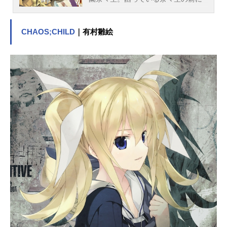
｢私の家を譲りましょう｣という怪し
い男が現れる。男の正体は、土地神
CHAOS;CHILD
｜有村雛絵
ミカゲ。奈々生は家(=廃神社)と引き
換えに神様の仕事を任されてしま
い…!?しかも社には、性格最悪で凶
暴な妖狐・巴衛が神使として居座っ
ていた。社の精である鬼切と虎徹に
励まされながら社の仕事をこなす
奈々生に、巴衛はいつも悪口ばか
り。ある日奈々生は鬼切から「神使
の契約を結べば、巴衛が絶対服従す
る」という話を聞く。喜びいさんで
契約方法をきくと｢口づけ｣だっ
て…？「冗談じゃない！巴衛とキス
するぐらいなら出て行ってやる!!」
奈々生の明日は果たして!?作品名神
様はじめました放送形態TVアニメス
ケジュール2012年10月1日（月）～2
012年12月24日（月）テレビ東京・A
T-Xほか話数全13話キャスト桃園奈々