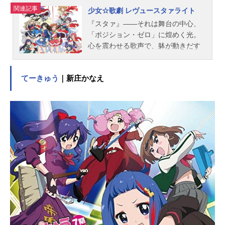
関連記事
少女☆歌劇 レヴュースタァライト
『スタァ』――それは舞台の中心、
「ポジション・ゼロ」に煌めく光。
心を震わせる歌声で、躰が動きだす
踊りで、魂を揺さぶる演技で観る者
を魅了する、舞台に咲き誇る華。ス
てーきゅう
｜新庄かなえ
タァに魅入られた『舞台少女』たち
は、夢の舞台に立つために演劇の学
び舎『聖翔音楽学園』に集う。愛城
華恋。天堂真矢。星見純那。露崎ま
ひる。大場なな。西條クロディー
ヌ。石動双葉。花柳香子。そして―
―神楽ひかり。9人の舞台少女に突然
届いた謎のメール。「お持ちなさ
い あなたの望んだその星を」そ
れは『トップスタァ』の座をかけ
た、オーディションへの誘い。同じ
舞台にたつ仲間は、星を奪い合うラ
イバルとなった。剥き出しの情熱
が、愛ゆえの傲慢が、譲れない執着