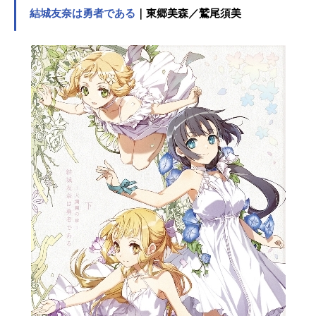
結城友奈は勇者である
｜東郷美森／鷲尾須美
紹介！