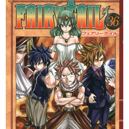
OS;CHILD放送形態TVアニメスケジ
ュール2017年1月11日（水）～2017
年3月29日（水）AT-Xほか話数全13
話キャスト宮代拓留：松岡禎丞尾上
世莉架：上坂すみれ来栖乃々：ブリ
ドカットセーラ恵美有村雛絵：三森
すずこ山添うき：水瀬いのり香月
華：仲谷明香久野里澪：真田アサミ
伊藤真二：藤原祐規川原雅司：阿部
敦橘結衣：原由実橘結人：菊池ここ
ろ神成岳志：桐本琢也百瀬克子：く
じら佐久間恒：志村知幸和久井修
一：加藤将之スタッフ原作：志倉千
代丸 MAGES.監督・シリーズ構
成：神保昌登シナリオ監修：林直
孝 梅原英司 松原達也 松本裕介
キャラクター原案：ささきむつみ
松尾ゆきひろキャラクターデザイ
ン・総作画監督：山吉一幸プロップ
デザイン：氏家嘉宏美術監督：栗林
大貴 畠山佑貴（草薙）美術設定：