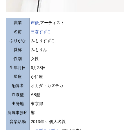
職業
声優
,アーティスト
名前
三森すずこ
ふりがな
みもりすずこ
愛称
みもりん
性別
女性
生年月日
6月28日
星座
かに座
配偶者
オカダ・カズチカ
血液型
AB型
出身地
東京都
所属事務所
響
音楽活動
2013年～ 個人名義