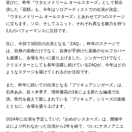
並びに、昨年『ウタヒメドリーム オールスターズ』として初出
演した『花耶』も、今年はソロアーティストでの出演が決定。
『ウタヒメドリーム オールスターズ』とあわせて2つのステージ
に立ちます。ソロ、そしてユニット。それぞれ異なる魅力を持つ
2人のパフォーマンスに注目です。
次に、今回で3回目の出演となる『ZAQ』。昨年のステージで
は、自身の楽曲だけでなく、自身が手掛けた楽曲のセルフカバー
も披露し、会場を大いに盛り上げました。シンガーだけでなく、
クリエイターとしても長年活躍し続けているZAQが、今年はどの
ようなステージを届けてくれるのか注目です。
また、昨年に続いての出演となる『プリキュアシンガーズ』は、
石井あみ、佐々木李子、増井優花の3名による新たな編成で出
演。世代を超えて親しまれている「プリキュア」シリーズの楽曲
とともに、会場を盛り上げます。
2024年に出演を予定していた『おめがシスターズ』は、開催中
止により叶わなかった出演から2年を経て、ついにナガノアニエ