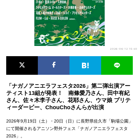
アニメ映画一覧
実写化映画一覧
今期アニメ曜日別一覧
春アニメ
夏アニメ
2026-06-12 15:40
秋アニメ
冬アニメ
男性声優/女性声優一覧
FOLLOW US
「ナガノアニエラフェスタ2026」第二弾出演アー
ティスト13組が発表！ 南條愛乃さん、田中有紀
さん、佐々木李子さん、花耶さん、ウマ娘 プリテ
ィーダービー、ChouChoさんらが出演
2026年9月19日（土）・20日（日）に長野県佐久市「駒場公園」
にて開催されるアニソン野外フェス「ナガノアニエラフェスタ
2026」。