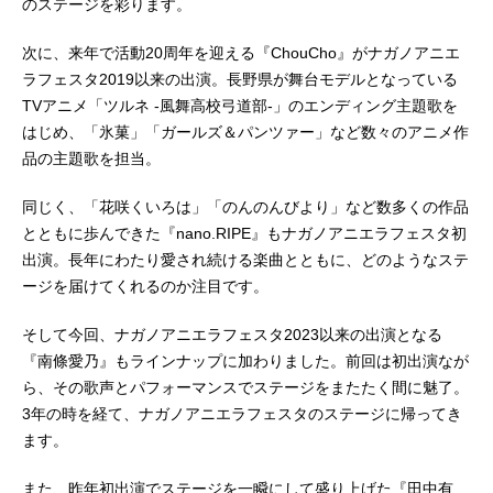
のステージを彩ります。
次に、来年で活動20周年を迎える『ChouCho』がナガノアニエ
ラフェスタ2019以来の出演。長野県が舞台モデルとなっている
TVアニメ「ツルネ -風舞高校弓道部-」のエンディング主題歌を
はじめ、「氷菓」「ガールズ＆パンツァー」など数々のアニメ作
品の主題歌を担当。
同じく、「花咲くいろは」「のんのんびより」など数多くの作品
とともに歩んできた『nano.RIPE』もナガノアニエラフェスタ初
出演。長年にわたり愛され続ける楽曲とともに、どのようなステ
ージを届けてくれるのか注目です。
そして今回、ナガノアニエラフェスタ2023以来の出演となる
『南條愛乃』もラインナップに加わりました。前回は初出演なが
ら、その歌声とパフォーマンスでステージをまたたく間に魅了。
3年の時を経て、ナガノアニエラフェスタのステージに帰ってき
ます。
また、昨年初出演でステージを一瞬にして盛り上げた『田中有