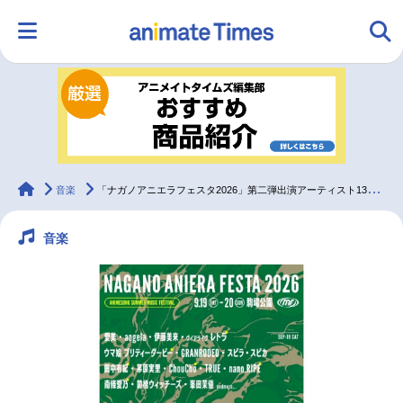
HOME
ランキング
アニメ
声優
ラジオ
みんなの声
グッズ
映画
animateTimes
音楽
「ナガノアニエラフェスタ2026」第二弾出演アーティスト13組発表
音楽
マンガ・ラノベ
ゲーム・アプリ
音楽
コスプレ
2.5次元
配信・Vtuber
トレンド
無料マンガ
最新記事一覧
アニメ記事一覧
声優記事一覧