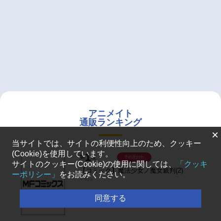
アニメイト
通販ランキング
×
当サイトでは、サイトの利便性向上のため、クッキー
(Cookie)を使用しています。
1
第
位
予約受付中
サイトのクッキー(Cookie)の使用に関しては、
「クッキ
【コミック】魔法少女ノ魔女裁判(2)
ーポリシー」
をお読みください。
￥924
同意する