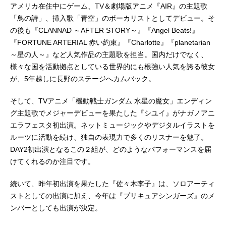
アメリカ在住中にゲーム、TV＆劇場版アニメ『AIR』の主題歌
「鳥の詩」、挿入歌「青空」のボーカリストとしてデビュー。そ
の後も『CLANNAD ～AFTER STORY～』『Angel Beats!』
『FORTUNE ARTERIAL 赤い約束』『Charlotte』『planetarian
～星の人～』など人気作品の主題歌を担当。国内だけでなく、
様々な国を活動拠点としている世界的にも根強い人気を誇る彼女
が、5年越しに長野のステージへカムバック。
そして、TVアニメ「機動戦士ガンダム 水星の魔女」エンディン
グ主題歌でメジャーデビューを果たした『シユイ』がナガノアニ
エラフェスタ初出演。ネットミュージックやデジタルイラストを
ルーツに活動を続け、独自の表現力で多くのリスナーを魅了。
DAY2初出演となるこの２組が、どのようなパフォーマンスを届
けてくれるのか注目です。
続いて、昨年初出演を果たした『佐々木李子』は、ソロアーティ
ストとしての出演に加え、今年は『プリキュアシンガーズ』のメ
ンバーとしても出演が決定。