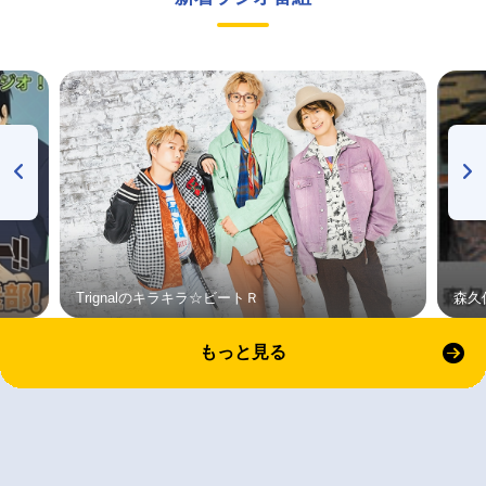
Trignalのキラキラ☆ビートＲ
森久
もっと見る