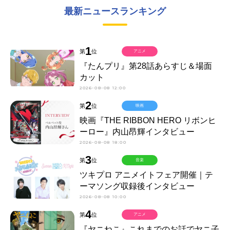
最新ニュースランキング
1
第
位
アニメ
『たんプリ』第28話あらすじ＆場面
カット
2026-08-08 12:00
2
第
位
映画
映画『THE RIBBON HERO リボンヒ
ーロー』内山昂輝インタビュー
2026-08-08 18:00
3
第
位
音楽
ツキプロ アニメイトフェア開催｜テ
ーマソング収録後インタビュー
2026-08-08 10:00
4
第
位
アニメ
『ヤニねこ』これまでのお話でヤニ子