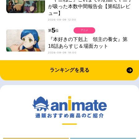
が吸った本数中間報告会【第6話レビ
ュー】
2026-08-08 12:00
5
第
位
アニメ
『本好きの下剋上 領主の養女』第
18話あらすじ＆場面カット
2026-08-08 18:00
ランキングを見る