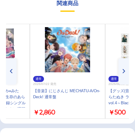
関連商品
通常
通常
2026/07/22 発売
2026/08/06 発売
 ゆめ∞みた
【音楽】にじさんじ MECHATU-A/On-
【グッズ(音楽
たちの生存のあら
Deck! 通常盤
らたぬき ラン
」収録シングル
vol.4～Black 
あらすじ/夢限
￥2,860
￥500
盤】