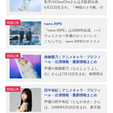
歌手のChouChoさんは大阪府出身、
6月21日生まれ。『神様のメモ帳』の
OPをはじめ、『ガールズ&パンツァ
ー』のOPなど多数のアニメ楽曲を担
関連記事
nano.RIPE
当。こちらでは、ChouChoのオスス
メ記事、音楽情報、関連動画をご紹
『nano.RIPE』は1998年結成。ハイ
介！
ウェイスター所属のロックバンド。
こちらでは、nano.RIPEのオススメ
記事、音楽情報、関連動画をご紹
介！
関連記事
南條愛乃｜アニメキャラ・プロフィ
ール・出演情報・最新情報まとめ
声優の南條愛乃（なんじょう よし
の）さんは7月12日生まれ、静岡県出
身。『ラブライブ！』の絢瀬絵里役
をはじめ、『戦姫絶唱シンフォギ
関連記事
田中有紀｜アニメキャラ・プロフィ
ア』の月読調役など、人気作品のキ
ール・出演情報・最新情報まとめ
ャラクターを演じています。こちら
では、南條愛乃さんのオススメ記事
声優の田中有紀（たなかゆき）さん
をご紹介！
は、1998年6月26日生まれ、東京都
出身。こちらでは、田中有紀さんの