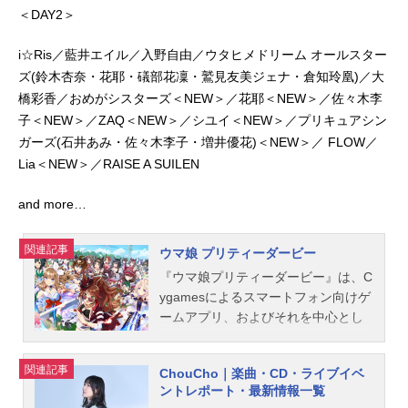
＜DAY2＞
i☆Ris／藍井エイル／入野自由／ウタヒメドリーム オールスター
ズ(鈴木杏奈・花耶・礒部花凜・鷲見友美ジェナ・倉知玲凰)／大
橋彩香／おめがシスターズ＜NEW＞／花耶＜NEW＞／佐々木李
子＜NEW＞／ZAQ＜NEW＞／シユイ＜NEW＞／プリキュアシン
ガーズ(石井あみ・佐々木李子・増井優花)＜NEW＞／ FLOW／
Lia＜NEW＞／RAISE A SUILEN
and more…
関連記事
ウマ娘 プリティーダービー
『ウマ娘プリティーダービー』は、C
ygamesによるスマートフォン向けゲ
ームアプリ、およびそれを中心とし
たメディアミックスコンテンツ。こ
ちらでは、『ウマ娘プリティーダー
関連記事
ChouCho｜楽曲・CD・ライブイベ
ビー』のキャスト声優、スタッフ、
ントレポート・最新情報一覧
オススメ記事をご紹介！