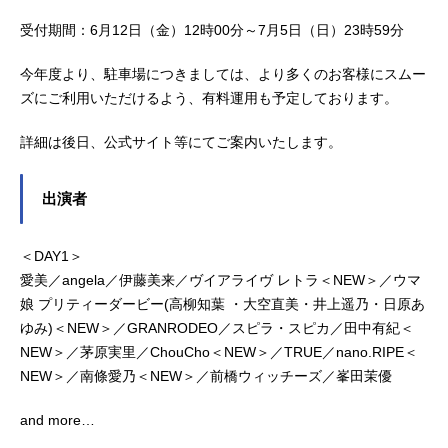
受付期間：6月12日（金）12時00分～7月5日（日）23時59分
今年度より、駐車場につきましては、より多くのお客様にスムー
ズにご利用いただけるよう、有料運用も予定しております。
詳細は後日、公式サイト等にてご案内いたします。
出演者
＜DAY1＞
愛美／angela／伊藤美来／ヴイアライヴ レトラ＜NEW＞／ウマ
娘 プリティーダービー(高柳知葉 ・大空直美・井上遥乃・日原あ
ゆみ)＜NEW＞／GRANRODEO／スピラ・スピカ／田中有紀＜
NEW＞／茅原実里／ChouCho＜NEW＞／TRUE／nano.RIPE＜
NEW＞／南條愛乃＜NEW＞／前橋ウィッチーズ／峯田茉優
and more…