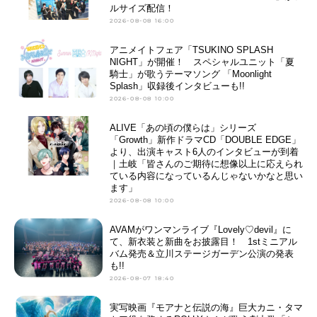
ルサイズ配信！
2026-08-08 16:00
アニメイトフェア「TSUKINO SPLASH
NIGHT」が開催！ スペシャルユニット「夏
騎士」が歌うテーマソング 「Moonlight
Splash」収録後インタビューも!!
2026-08-08 10:00
ALIVE「あの頃の僕らは」シリーズ
「Growth」新作ドラマCD「DOUBLE EDGE」
より、出演キャスト6人のインタビューが到着
｜土岐「皆さんのご期待に想像以上に応えられ
ている内容になっているんじゃないかなと思い
ます」
2026-08-08 10:00
AVAMがワンマンライブ『Lovely♡devil』に
て、新衣装と新曲をお披露目！ 1stミニアル
バム発売＆立川ステージガーデン公演の発表
も!!
2026-08-07 18:40
実写映画『モアナと伝説の海』巨大カニ・タマ