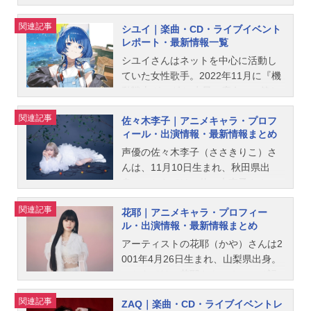
プロフィールと関連記事を紹介しま
関連記事
シユイ｜楽曲・CD・ライブイベント
す。
レポート・最新情報一覧
シユイさんはネットを中心に活動し
ていた女性歌手。2022年11月に『機
動戦士ガンダム 水星の魔女』の第1
クールED「君よ 気高くあれ」でメ
関連記事
佐々木李子｜アニメキャラ・プロフ
ジャーデビュー。こちらでは、シユ
ィール・出演情報・最新情報まとめ
イさんのオススメ記事をご紹介！
声優の佐々木李子（ささきりこ）さ
んは、11月10日生まれ、秋田県出
身。こちらでは、佐々木李子さんの
プロフィールと関連記事を紹介しま
関連記事
花耶｜アニメキャラ・プロフィー
す。
ル・出演情報・最新情報まとめ
アーティストの花耶（かや）さんは2
001年4月26日生まれ、山梨県出身。
こちらでは、花耶さんのオススメ記
事をご紹介！
関連記事
ZAQ｜楽曲・CD・ライブイベントレ