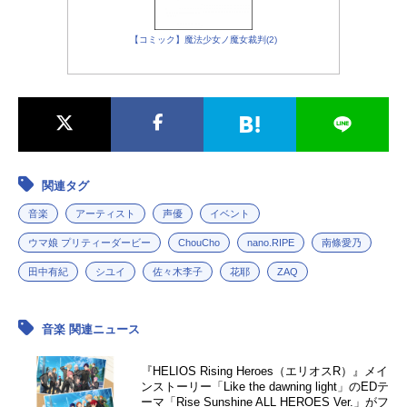
【コミック】魔法少女ノ魔女裁判(2)
関連タグ
音楽
アーティスト
声優
イベント
ウマ娘 プリティーダービー
ChouCho
nano.RIPE
南條愛乃
田中有紀
シユイ
佐々木李子
花耶
ZAQ
音楽 関連ニュース
『HELIOS Rising Heroes（エリオスR）』メイ
ンストーリー「Like the dawning light」のEDテ
ーマ「Rise Sunshine ALL HEROES Ver.」がフ