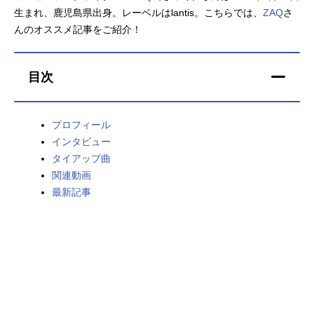
生まれ、鹿児島県出身。レーベルはlantis。こちらでは、
ZAQ
さ
アニメ映画一覧
実写化映画一覧
んのオススメ記事をご紹介！
今期アニメ曜日別一覧
目次
春アニメ
夏アニメ
秋アニメ
冬アニメ
プロフィール
インタビュー
男性声優/女性声優一覧
タイアップ曲
関連動画
FOLLOW US
最新記事