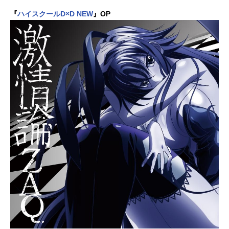
『
ハイスクールD×D NEW
』OP