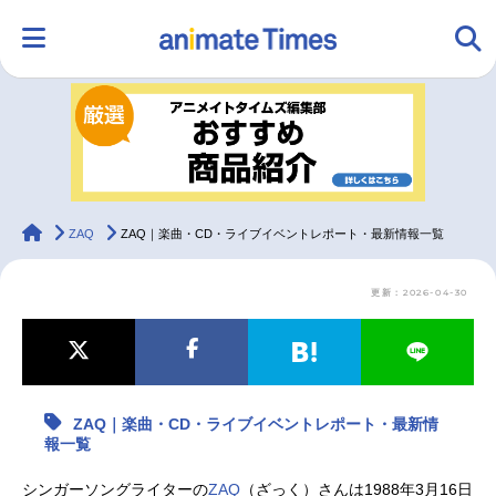
HOME
ランキング
アニメ
声優
ラジオ
みんなの声
グッズ
映画
animateTimes
ZAQ
ZAQ｜楽曲・CD・ライブイベントレポート・最新情報一覧
更新：2026-04-30
マンガ・ラノベ
ゲーム・アプリ
音楽
コスプレ
2.5次元
配信・Vtuber
トレンド
無料マンガ
ZAQ｜楽曲・CD・ライブイベントレポート・最新情
最新記事一覧
報一覧
アニメ記事一覧
声優記事一覧
シンガーソングライターの
ZAQ
（ざっく）さんは1988年3月16日