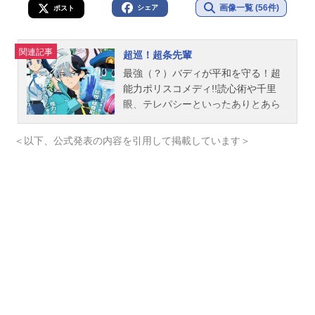
画像一覧 (56件)
シェア
ポスト
関連記事
超巡！超条先輩
最強（？）バディが平和を守る！超
能力ポリスコメディ!!読心術や千里
眼、テレパシーといったありとあら
ゆる超能力を駆使する犯罪捜査のス
ペシャリスト「超条巡」柔道の有段
＜以下、公式発表の内容を引用して掲載しています＞
者でその怪力からゴリラの異名をも
つ新米警官「一本木直」最強(？)バデ
ィは今日も珍宿の平和を守る作品名
超巡！超条先輩放送形態TVアニメス
ケジュール2026年10月6日（火）〜
カンテレ・フジテレビ系全国ネット
にてキャスト超条巡：小林裕介一本
木直：碧乃梨心ローボくん：長縄ま
りあ犬養由基：小野大輔恵那院肇：
宮田俊哉ホッさん：金光宣明尖里リ
リ：中村カンナ伴平助：浦和希スタ