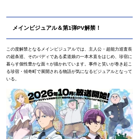
ッフ原作：「超巡！超条先輩」沼駿
（集英社ジャンプコミックス刊）監
督：山元隼一シリーズ構成・脚本：
森ハヤシキャラクターデザイン：
メインビジュアル＆第1弾PV解禁！
佐々木政勝美術監督：田尻健一色彩
設計：柴田亜紀子撮影監督：今泉秀
樹編集：長坂智樹音響監督：長崎行
この度解禁となるメインビジュアルでは、主人公・超能力巡査長
男音楽：井内啓二アニメーション制
の超条巡、そのバディである柔道娘の一本木直をはじめ、珍宿に
作：アルボアニメーション公開開始
暮らす個性豊かな面々が描かれています。事件と笑いが巻き起こ
年＆季節2026秋アニメ(C)沼駿／集英
社・超巡！超条先輩製作委員会『超
る珍宿・傾奇町で展開される物語が気になるビジュアルとなって
巡！超条先輩』公式サイト『超巡！
いる。
超条先輩』公式X（Twitter） 「超
巡！超条先輩」のグッズを探す