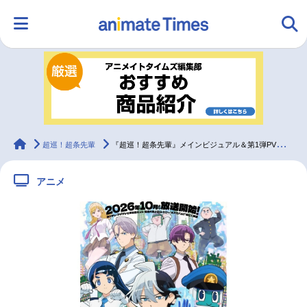
HOME
ランキング
アニメ
声優
ラジオ
みんなの声
グッズ
映画
animateTimes
超巡！超条先輩
『超巡！超条先輩』メインビジュアル＆第1弾PV解禁｜メインキャストに小林裕介、宮田俊哉ら
アニメ
マンガ・ラノベ
ゲーム・アプリ
音楽
コスプレ
2.5次元
配信・Vtuber
トレンド
無料マンガ
最新記事一覧
アニメ記事一覧
声優記事一覧