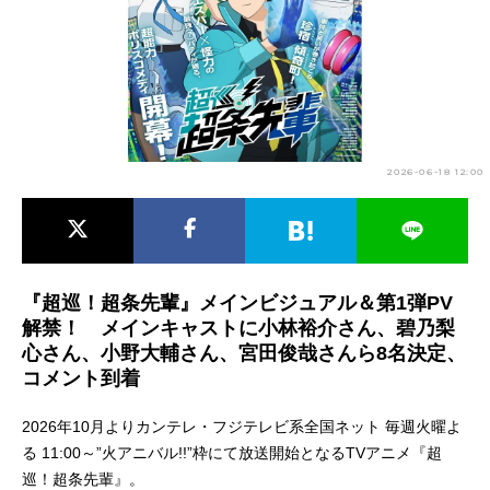
アニメ映画一覧
実写化映画一覧
今期アニメ曜日別一覧
春アニメ
夏アニメ
2026-06-18 12:00
秋アニメ
冬アニメ
男性声優/女性声優一覧
FOLLOW US
『超巡！超条先輩』メインビジュアル＆第1弾PV
解禁！ メインキャストに小林裕介さん、碧乃梨
心さん、小野大輔さん、宮田俊哉さんら8名決定、
コメント到着
2026年10月よりカンテレ・フジテレビ系全国ネット 毎週火曜よ
る 11:00～”火アニバル!!”枠にて放送開始となるTVアニメ『超
巡！超条先輩』。