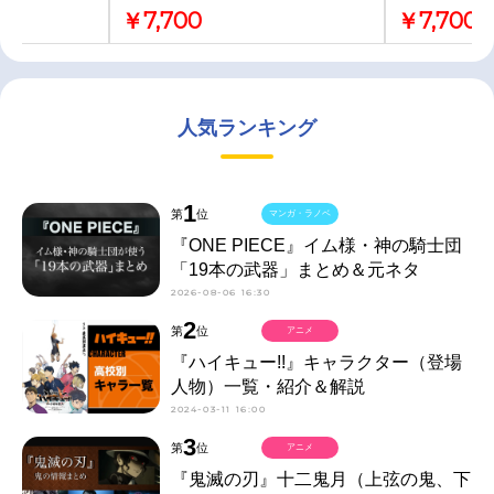
￥7,700
￥7,700
人気ランキング
1
第
位
マンガ・ラノベ
『ONE PIECE』イム様・神の騎士団
「19本の武器」まとめ＆元ネタ
2026-08-06 16:30
2
第
位
アニメ
『ハイキュー!!』キャラクター（登場
人物）一覧・紹介＆解説
2024-03-11 16:00
3
第
位
アニメ
『鬼滅の刃』十二鬼月（上弦の鬼、下