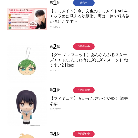
1
第
位
発売中
【くじメイト】今井文也のくじメイトVol.4～
チャラめに見える幼馴染、実は一途で独占欲
が強いんです～
￥1,100
2
第
位
予約受付中
【グッズ-マスコット】あんさんぶるスター
ズ！！ おまんじゅうにぎにぎマスコット ね
くすと2 Hbox
￥770
3
第
位
予約受付中
【フィギュア】るかっぷ 超かぐや姫！ 酒寄
彩葉
￥3,927
4
第
位
予約受付中