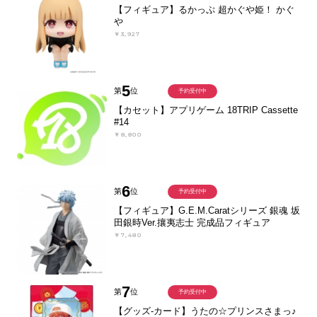
【フィギュア】るかっぷ 超かぐや姫！ かぐ
や
￥3,927
5
第
位
予約受付中
【カセット】アプリゲーム 18TRIP Cassette
#14
￥8,800
6
第
位
予約受付中
【フィギュア】G.E.M.Caratシリーズ 銀魂 坂
田銀時Ver.攘夷志士 完成品フィギュア
￥7,480
7
第
位
予約受付中
【グッズ-カード】うたの☆プリンスさまっ♪