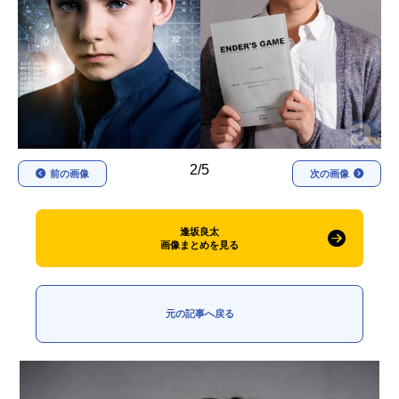
アニメ映画一覧
実写化映画一覧
今期アニメ曜日別一覧
春アニメ
夏アニメ
秋アニメ
冬アニメ
2/5
前の画像
次の画像
男性声優/女性声優一覧
FOLLOW US
逢坂良太
画像まとめを見る
元の記事へ戻る