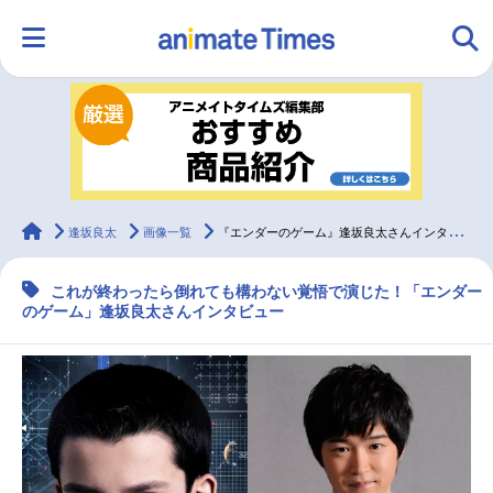
HOME
ランキング
アニメ
声優
ラジオ
みんなの声
グッズ
映画
animateTimes
逢坂良太
画像一覧
『エンダーのゲーム』逢坂良太さんインタビュー！
これが終わったら倒れても構わない覚悟で演じた！「エンダー
マンガ・ラノベ
ゲーム・アプリ
音楽
コスプレ
のゲーム」逢坂良太さんインタビュー
2.5次元
配信・Vtuber
トレンド
無料マンガ
最新記事一覧
アニメ記事一覧
声優記事一覧