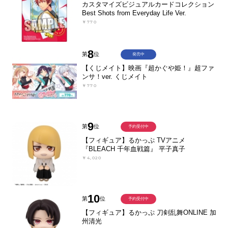
カスタマイズビジュアルカードコレクション
Best Shots from Everyday Life Ver.
￥770
8
第
位
発売中
【くじメイト】映画『超かぐや姫！』超ファ
ンサ！ver. くじメイト
￥770
9
第
位
予約受付中
【フィギュア】るかっぷ TVアニメ
『BLEACH 千年血戦篇』 平子真子
￥4,020
10
第
位
予約受付中
【フィギュア】るかっぷ 刀剣乱舞ONLINE 加
州清光