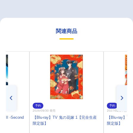
関連商品
予約
予約
2026/09/30 発売
2027/02/24 発売
 II -Second
【Blu-ray】TV 鬼の花嫁 1【完全生産
【Blu-ray】
限定版】
限定版】