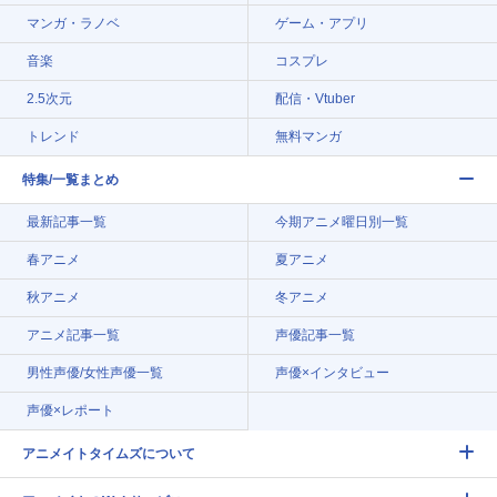
マンガ・ラノベ
ゲーム・アプリ
音楽
コスプレ
2.5次元
配信・Vtuber
トレンド
無料マンガ
特集/一覧まとめ
最新記事一覧
今期アニメ曜日別一覧
春アニメ
夏アニメ
秋アニメ
冬アニメ
アニメ記事一覧
声優記事一覧
男性声優/女性声優一覧
声優×インタビュー
声優×レポート
アニメイトタイムズについて