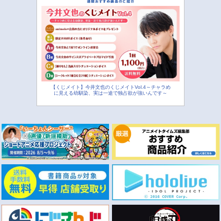
【くじメイト】今井文也のくじメイトVol.4～チャラめ
に見える幼馴染、実は一途で独占欲が強いんです～