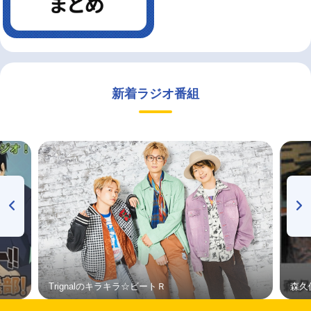
新着ラジオ番組
Trignalのキラキラ☆ビートＲ
森久