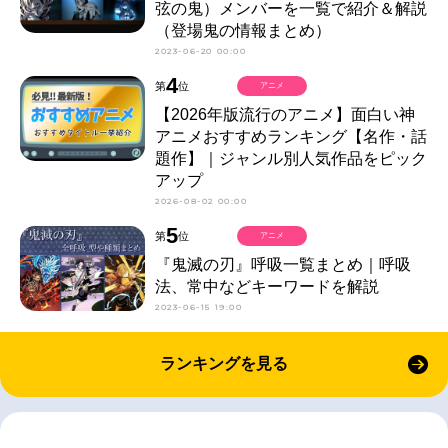
弦の鬼）メンバーを一覧で紹介＆解説
（登場鬼の情報まとめ）
2023-06-20 00:00
4
第
位
アニメ
【2026年版流行のアニメ】面白い神
アニメおすすめランキング【名作・話
題作】｜ジャンル別人気作品をピック
アップ
2026-08-02 00:00
5
第
位
アニメ
『鬼滅の刃』呼吸一覧まとめ｜呼吸
法、常中などキーワードを解説
2023-06-15 19:00
ランキングを見る