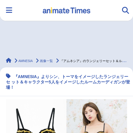
HOME
ランキング
アニメ
声優
animateTimes
ラジオ
みんなの声
グッズ
映画
AMNESIA
画像一覧
『アムネシア』のランジェリーセット＆ルームカーディガンが登場
『AMNESIA』よりシン、トーマをイメージしたランジェリー
セ ット＆キャラクター5人をイメージしたルームカーディガンが登
マンガ・ラノベ
ゲーム・アプリ
音楽
コスプレ
場！
2.5次元
配信・Vtuber
トレンド
無料マンガ
最新記事一覧
アニメ記事一覧
声優記事一覧