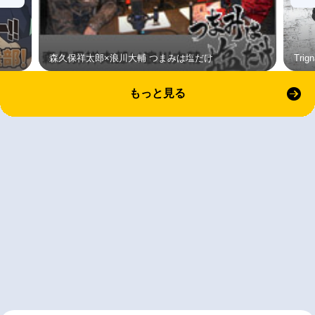
森久保祥太郎×浪川大輔 つまみは塩だけ
Tri
もっと見る