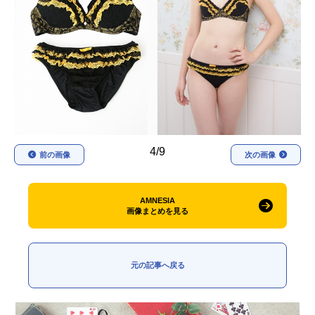
アニメ映画一覧
実写化映画一覧
今期アニメ曜日別一覧
春アニメ
夏アニメ
秋アニメ
冬アニメ
男性声優/女性声優一覧
4/9
前の画像
次の画像
FOLLOW US
AMNESIA
画像まとめを見る
元の記事へ戻る