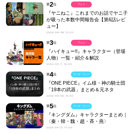
2
第
位
アニメ
『ヤニねこ』これまでのお話でヤニ子
が吸った本数中間報告会【第6話レビ
ュー】
2026-08-08 12:00
3
第
位
アニメ
『ハイキュー!!』キャラクター（登場
人物）一覧・紹介＆解説
2024-03-11 16:00
4
第
位
マンガ・ラノベ
『ONE PIECE』イム様・神の騎士団
「19本の武器」まとめ＆元ネタ
2026-08-06 16:30
5
第
位
マンガ・ラノベ
『キングダム』キャラクターまとめ｜
〈秦・韓・魏・趙・斉・燕〉
2025-08-21 17:00