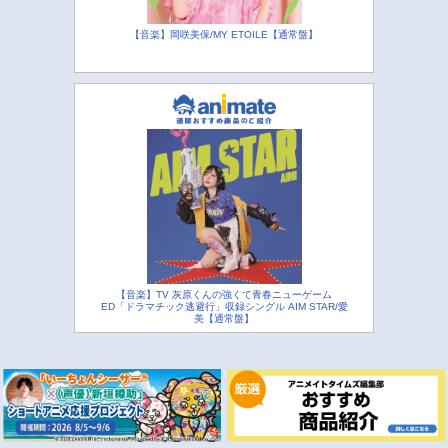
【音楽】岡咲美保/MY ETOILE【通常盤】
【音楽】TV 灰原くんの強くて青春ニューゲーム
ED「ドラマチック逃避行」収録シングル AIM STAR/愛
美【通常盤】