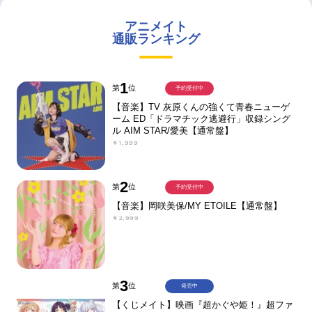
アニメイト
通販ランキング
1
第
位
予約受付中
【音楽】TV 灰原くんの強くて青春ニューゲ
ーム ED「ドラマチック逃避行」収録シング
ル AIM STAR/愛美【通常盤】
￥1,999
2
第
位
予約受付中
【音楽】岡咲美保/MY ETOILE【通常盤】
￥2,999
3
第
位
発売中
【くじメイト】映画『超かぐや姫！』超ファ