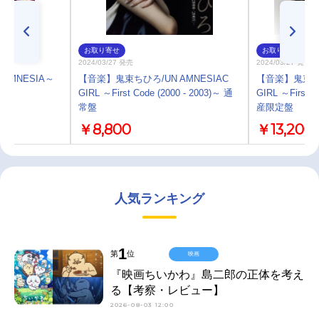
お取り寄せ
お取り寄せ
2024/03/27 発売
2024/03/27 発売
AMNESIA～
【音楽】鬼束ちひろ/UN AMNESIAC
【音楽】鬼束ちひ
～
GIRL ～First Code (2000 - 2003)～ 通
GIRL ～First C
常盤
産限定盤
￥8,800
￥13,200
人気ランキング
1
第
位
映画
『映画ちいかわ』島二郎の正体を考え
る【考察・レビュー】
2026-08-03 12:00