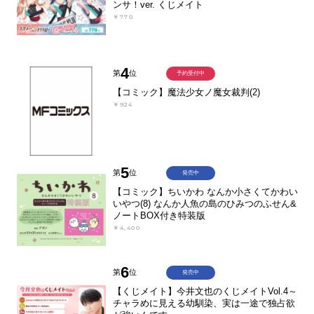
ンサ！ver. くじメイト
￥770
4
第
位
予約受付中
【コミック】魔法少女ノ魔女裁判(2)
￥924
5
第
位
発売中
【コミック】ちいかわ なんか小さくてかわい
いやつ(8) なんか人魚の島のひみつのふせん&
ノートBOX付き特装版
￥4,400
6
第
位
発売中
【くじメイト】今井文也のくじメイトVol.4～
チャラめに見える幼馴染、実は一途で独占欲