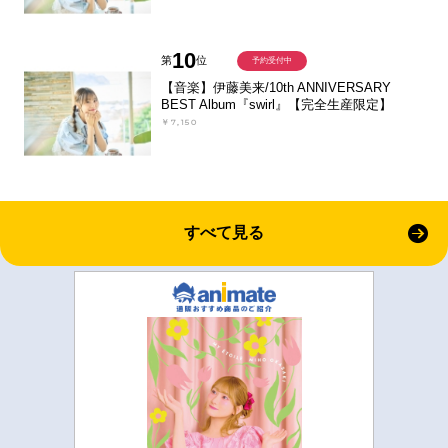
10
第
位
予約受付中
【音楽】伊藤美来/10th ANNIVERSARY
BEST Album『swirl』【完全生産限定】
￥7,150
すべて見る