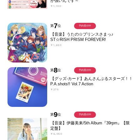
が強いんです～
￥1,100
7
第
位
予約受付中
【音楽】うたの☆プリンスさまっ♪
ST☆RISH PRISM FOREVER!
￥1,650
8
第
位
予約受付中
【グッズ-カード】あんさんぶるスターズ！！
P.A.shots!! Vol.7 Action
￥275
9
第
位
予約受付中
【音楽】伊藤美来/5th Album『39rpm』【限
定盤】
￥6,050