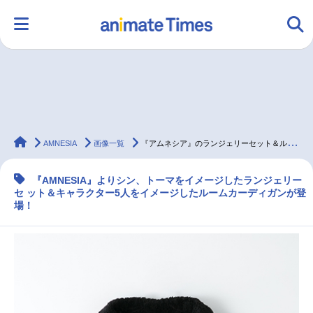
HOME
ランキング
アニメ
声優
animateTimes
ラジオ
みんなの声
グッズ
映画
AMNESIA
画像一覧
『アムネシア』のランジェリーセット＆ルームカーディガンが登場
『AMNESIA』よりシン、トーマをイメージしたランジェリー
セ ット＆キャラクター5人をイメージしたルームカーディガンが登
マンガ・ラノベ
ゲーム・アプリ
音楽
コスプレ
場！
2.5次元
配信・Vtuber
トレンド
無料マンガ
最新記事一覧
アニメ記事一覧
声優記事一覧