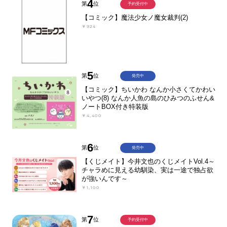
4
第
位
予約受付中
【コミック】魔法少女ノ魔女裁判(2)
￥924
5
第
位
発売中
【コミック】ちいかわ なんか小さくてかわい
いやつ(8) なんか人魚の島のひみつのふせん&
ノートBOX付き特装版
￥4,400
6
第
位
発売中
【くじメイト】今井文也のくじメイトVol.4～
チャラめに見える幼馴染、実は一途で独占欲
が強いんです～
￥1,100
7
第
位
予約受付中