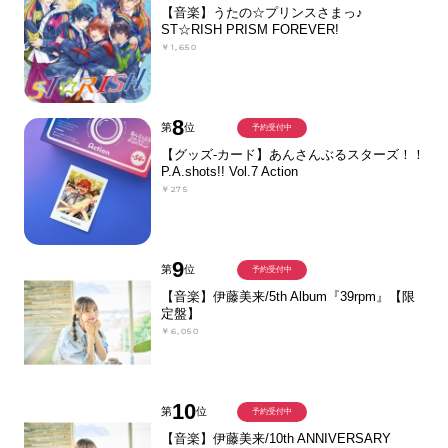
【音楽】うたの☆プリンスさまっ♪
ST☆RISH PRISM FOREVER!
￥1,650
8
第
位
予約受付中
【グッズ-カード】あんさんぶるスターズ！！
P.A.shots!! Vol.7 Action
￥275
9
第
位
予約受付中
【音楽】伊藤美来/5th Album『39rpm』【限
定盤】
￥6,050
10
第
位
予約受付中
【音楽】伊藤美来/10th ANNIVERSARY