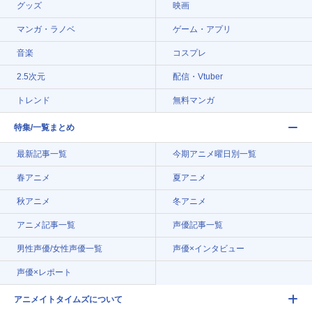
グッズ
映画
マンガ・ラノベ
ゲーム・アプリ
音楽
コスプレ
2.5次元
配信・Vtuber
トレンド
無料マンガ
特集/一覧まとめ
最新記事一覧
今期アニメ曜日別一覧
春アニメ
夏アニメ
秋アニメ
冬アニメ
アニメ記事一覧
声優記事一覧
男性声優/女性声優一覧
声優×インタビュー
声優×レポート
アニメイトタイムズについて