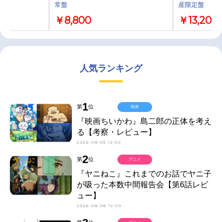
常盤
産限定盤
￥8,800
￥13,200
人気ランキング
1
第
位
映画
『映画ちいかわ』島二郎の正体を考え
る【考察・レビュー】
2026-08-03 12:00
2
第
位
アニメ
『ヤニねこ』これまでのお話でヤニ子
が吸った本数中間報告会【第6話レビ
ュー】
2026-08-08 12:00