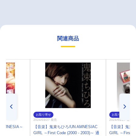
関連商品
お取り寄せ
お取り寄せ
2024/03/27 発売
2024/03/27 発売
AMNESIA～
【音楽】鬼束ちひろ/UN AMNESIAC
【音楽】鬼束ちひ
～
GIRL ～First Code (2000 - 2003)～ 通
GIRL ～First C