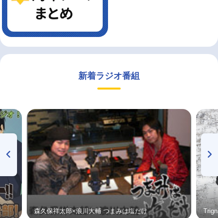
新着ラジオ番組
森久保祥太郎×浪川大輔 つまみは塩だけ
Tri