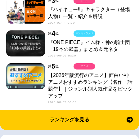
3
第
位
アニメ
『ハイキュー!!』キャラクター（登場
人物）一覧・紹介＆解説
2024-03-11 16:00
4
第
位
マンガ・ラノベ
『ONE PIECE』イム様・神の騎士団
「19本の武器」まとめ＆元ネタ
2026-08-06 16:30
5
第
位
アニメ
【2026年版流行のアニメ】面白い神
アニメおすすめランキング【名作・話
題作】｜ジャンル別人気作品をピック
アップ
2026-08-02 00:00
ランキングを見る