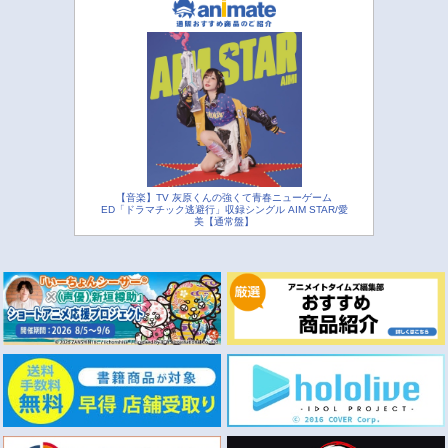
【音楽】TV 灰原くんの強くて青春ニューゲーム
ED「ドラマチック逃避行」収録シングル AIM STAR/愛
美【通常盤】