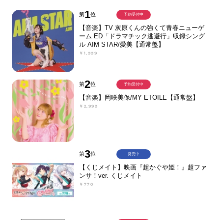
1
第
位
予約受付中
【音楽】TV 灰原くんの強くて青春ニューゲ
ーム ED「ドラマチック逃避行」収録シング
ル AIM STAR/愛美【通常盤】
￥1,999
2
第
位
予約受付中
【音楽】岡咲美保/MY ETOILE【通常盤】
￥2,999
3
第
位
発売中
【くじメイト】映画『超かぐや姫！』超ファ
ンサ！ver. くじメイト
￥770