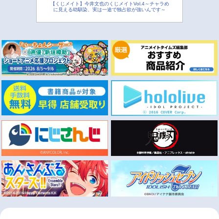
【くじメイト】今井文也のくじメイトVol.4～チャラめ
に見える幼馴染、実は一途で独占欲が強いんです～