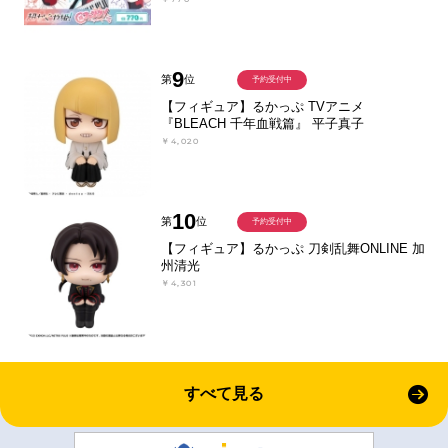
9
第
位
予約受付中
【フィギュア】るかっぷ TVアニメ
『BLEACH 千年血戦篇』 平子真子
￥4,020
10
第
位
予約受付中
【フィギュア】るかっぷ 刀剣乱舞ONLINE 加
州清光
￥4,301
すべて見る