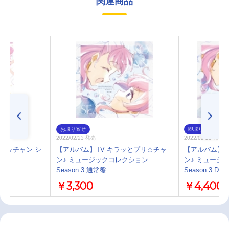
関連商品
お取り寄せ
即取り
2022/02/23 発売
2022/02/23 発売
プリ☆チャン シ
【アルバム】TV キラッとプリ☆チャ
【アルバム】T
ン♪ ミュージックコレクション
ン♪ ミュージ
Season.3 通常盤
Season.3 DX
￥3,300
￥4,400