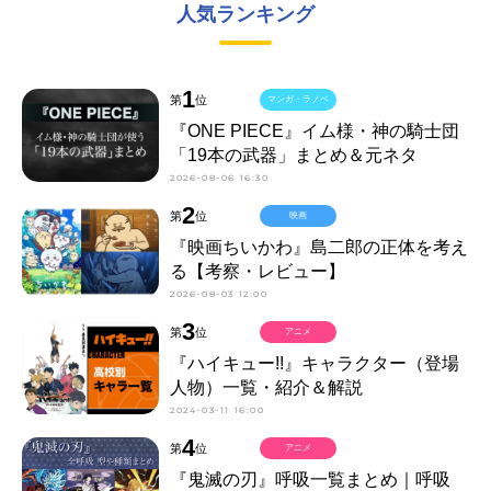
人気ランキング
1
第
位
マンガ・ラノベ
『ONE PIECE』イム様・神の騎士団
「19本の武器」まとめ＆元ネタ
2026-08-06 16:30
2
第
位
映画
『映画ちいかわ』島二郎の正体を考え
る【考察・レビュー】
2026-08-03 12:00
3
第
位
アニメ
『ハイキュー!!』キャラクター（登場
人物）一覧・紹介＆解説
2024-03-11 16:00
4
第
位
アニメ
『鬼滅の刃』呼吸一覧まとめ｜呼吸