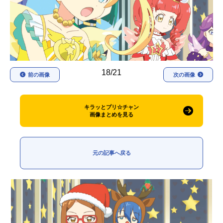
アニメ映画一覧
実写化映画一覧
今期アニメ曜日別一覧
春アニメ
夏アニメ
18/21
前の画像
次の画像
秋アニメ
冬アニメ
男性声優/女性声優一覧
キラッとプリ☆チャン
画像まとめを見る
FOLLOW US
元の記事へ戻る