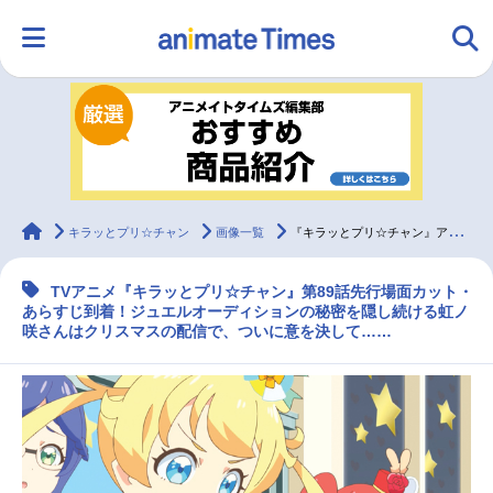
HOME
ランキング
アニメ
声優
ラジオ
みんなの声
グッズ
映画
animateTimes
キラッとプリ☆チャン
画像一覧
『キラッとプリ☆チャン』アニメ第89話 先行カット・あらすじ到着
TVアニメ『キラッとプリ☆チャン』第89話先行場面カット・
マンガ・ラノベ
ゲーム・アプリ
音楽
コスプレ
あらすじ到着！ジュエルオーディションの秘密を隠し続ける虹ノ
咲さんはクリスマスの配信で、ついに意を決して……
2.5次元
配信・Vtuber
トレンド
無料マンガ
最新記事一覧
アニメ記事一覧
声優記事一覧