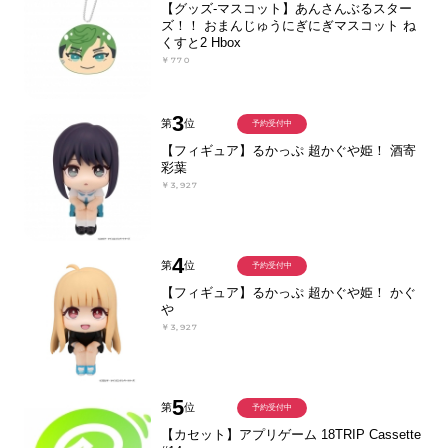
【グッズ-マスコット】あんさんぶるスター
ズ！！ おまんじゅうにぎにぎマスコット ね
くすと2 Hbox
￥770
3
第
位
予約受付中
【フィギュア】るかっぷ 超かぐや姫！ 酒寄
彩葉
￥3,927
4
第
位
予約受付中
【フィギュア】るかっぷ 超かぐや姫！ かぐ
や
￥3,927
5
第
位
予約受付中
【カセット】アプリゲーム 18TRIP Cassette