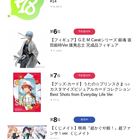
#14
￥8,800
6
第
位
予約受付中
【フィギュア】G.E.M.Caratシリーズ 銀魂 坂
田銀時Ver.攘夷志士 完成品フィギュア
￥7,480
7
第
位
予約受付中
【グッズ-カード】うたの☆プリンスさまっ♪
カスタマイズビジュアルカードコレクション
Best Shots from Everyday Life Ver.
￥770
8
第
位
発売中
【くじメイト】映画『超かぐや姫！』超ファ
ンサ！ver. くじメイト
￥770