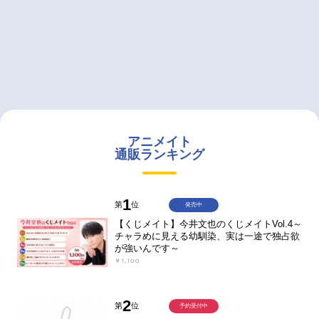
アニメイト
通販ランキング
1
第
位
発売中
【くじメイト】今井文也のくじメイトVol.4～
チャラめに見える幼馴染、実は一途で独占欲
が強いんです～
￥1,100
2
第
位
予約受付中