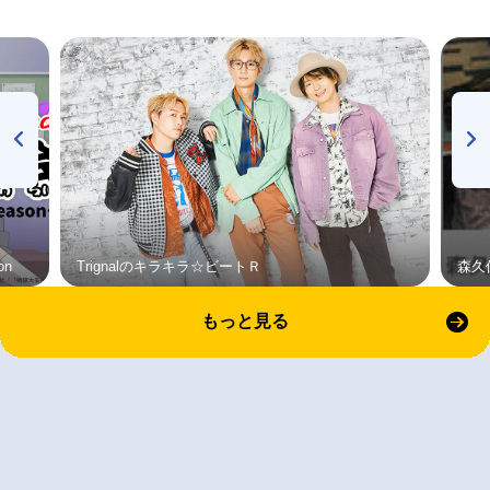
on
Trignalのキラキラ☆ビートＲ
森久
もっと見る