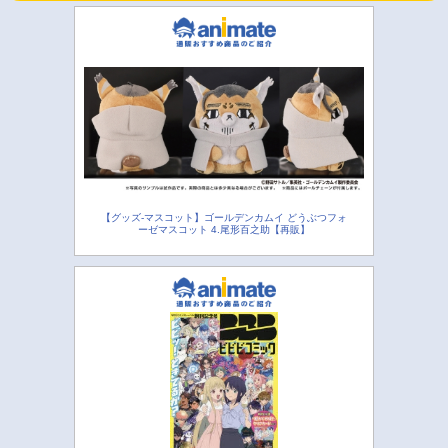
【グッズ-マスコット】ゴールデンカムイ どうぶつフォ
ーゼマスコット 4.尾形百之助【再販】