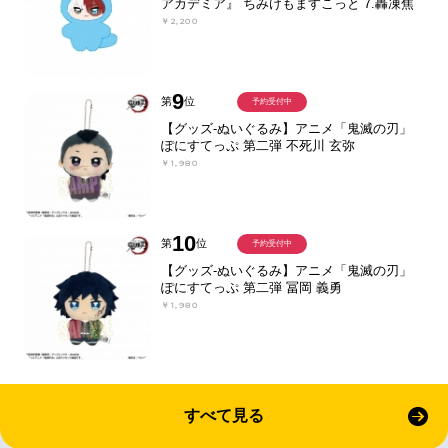
アカデミア』 ちみけもますこっと 7.轟凍焦
￥2,200
9
第
位
予約受付中
【グッズ-ぬいぐるみ】アニメ「鬼滅の刃」
ぽにすてっぷ 第二弾 不死川 玄弥
￥1,980
10
第
位
予約受付中
【グッズ-ぬいぐるみ】アニメ「鬼滅の刃」
ぽにすてっぷ 第二弾 冨岡 義勇
￥1,980
すべて見る