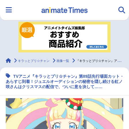
HOME
ランキング
アニメ
声優
ラジオ
みんなの声
グッズ
映画
animateTimes
キラッとプリ☆チャン
画像一覧
『キラッとプリ☆チャン』アニメ第89話 先行カット・あらすじ到着
TVアニメ『キラッとプリ☆チャン』第89話先行場面カット・
マンガ・ラノベ
ゲーム・アプリ
音楽
コスプレ
あらすじ到着！ジュエルオーディションの秘密を隠し続ける虹ノ
咲さんはクリスマスの配信で、ついに意を決して……
2.5次元
配信・Vtuber
トレンド
無料マンガ
最新記事一覧
アニメ記事一覧
声優記事一覧