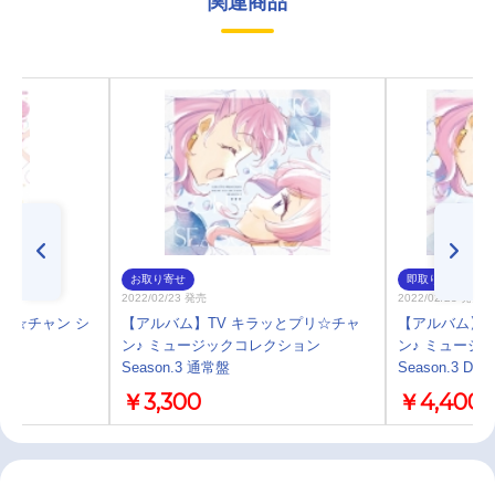
関連商品
お取り寄せ
即取り
2022/02/23 発売
2022/02/23 発売
プリ☆チャン シ
【アルバム】TV キラッとプリ☆チャ
【アルバム】T
ン♪ ミュージックコレクション
ン♪ ミュージ
Season.3 通常盤
Season.3 DX
￥3,300
￥4,400