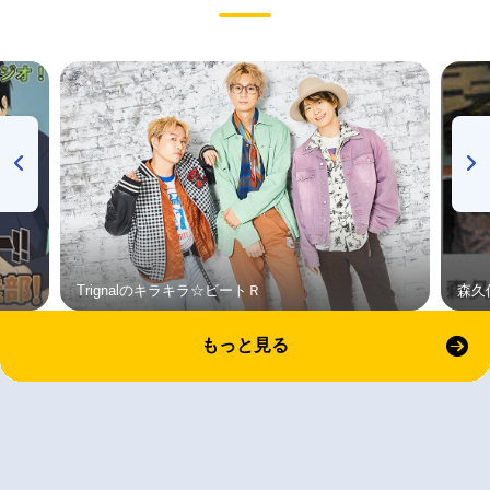
Trignalのキラキラ☆ビートＲ
森久
もっと見る