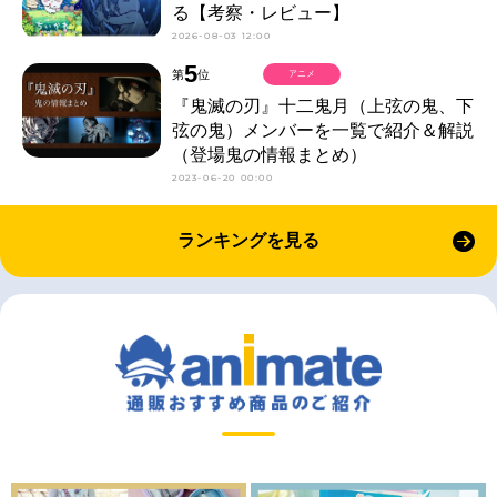
る【考察・レビュー】
2026-08-03 12:00
5
第
位
アニメ
『鬼滅の刃』十二鬼月（上弦の鬼、下
弦の鬼）メンバーを一覧で紹介＆解説
（登場鬼の情報まとめ）
2023-06-20 00:00
ランキングを見る