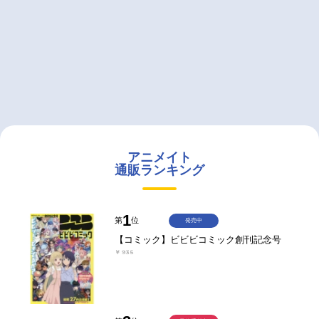
アニメイト
通販ランキング
1
第
位
発売中
【コミック】ビビビコミック創刊記念号
￥935