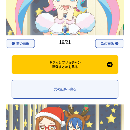
アニメ映画一覧
実写化映画一覧
今期アニメ曜日別一覧
春アニメ
夏アニメ
19/21
前の画像
次の画像
秋アニメ
冬アニメ
男性声優/女性声優一覧
キラッとプリ☆チャン
画像まとめを見る
FOLLOW US
元の記事へ戻る