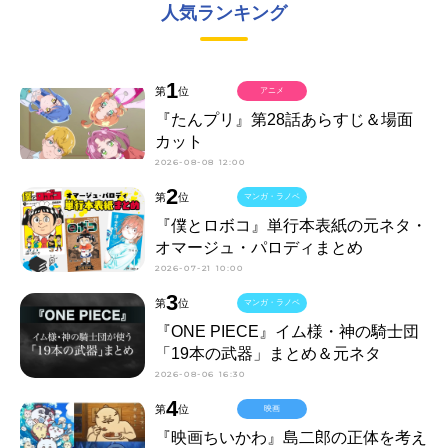
人気ランキング
1
第
位
アニメ
『たんプリ』第28話あらすじ＆場面
カット
2026-08-08 12:00
2
第
位
マンガ・ラノベ
『僕とロボコ』単行本表紙の元ネタ・
オマージュ・パロディまとめ
2026-07-21 10:00
3
第
位
マンガ・ラノベ
『ONE PIECE』イム様・神の騎士団
「19本の武器」まとめ＆元ネタ
2026-08-06 16:30
4
第
位
映画
『映画ちいかわ』島二郎の正体を考え