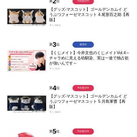
2
第
位
予約受付中
【グッズ-マスコット】ゴールデンカムイ ど
うぶつフォーゼマスコット 4.尾形百之助【再
販】
￥1,980
3
第
位
発売中
【くじメイト】今井文也のくじメイトVol.4～
チャラめに見える幼馴染、実は一途で独占欲
が強いんです～
￥1,100
4
第
位
予約受付中
【グッズ-マスコット】ゴールデンカムイ ど
うぶつフォーゼマスコット 5.月島軍曹【再
販】
￥1,980
5
第
位
予約受付中