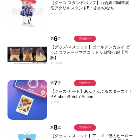
【グッズ-スタンドポップ】百合姫20周年展
箔アクリルスタンドE：あおのなち
￥2,200
6
第
位
予約受付中
【グッズ-マスコット】ゴールデンカムイ ど
うぶつフォーゼマスコット 6.鯉登少尉【再
販】
￥1,980
7
第
位
予約受付中
【グッズ-カード】あんさんぶるスターズ！！
P.A.shots!! Vol.7 Action
￥275
8
第
位
予約受付中
【グッズ-マスコット】アニメ『僕のヒーロー