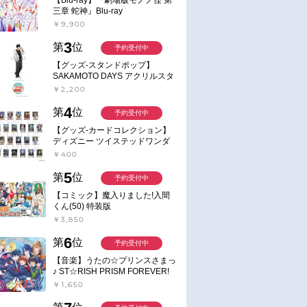
三章 蛇神』Blu-ray
￥9,900
3
第
位
予約受付中
【グッズ-スタンドポップ】
SAKAMOTO DAYS アクリルスタ
ンド～Sunny Afternoon～ 4.南雲
￥2,200
4
第
位
予約受付中
【グッズ-カードコレクション】
ディズニー ツイステッドワンダ
ーランド ランダムカードコレク
￥400
ション クラブ・ウェアver.
5
第
位
予約受付中
【コミック】魔入りました!入間
くん(50) 特装版
￥3,850
6
第
位
予約受付中
【音楽】うたの☆プリンスさまっ
♪ ST☆RISH PRISM FOREVER!
￥1,650