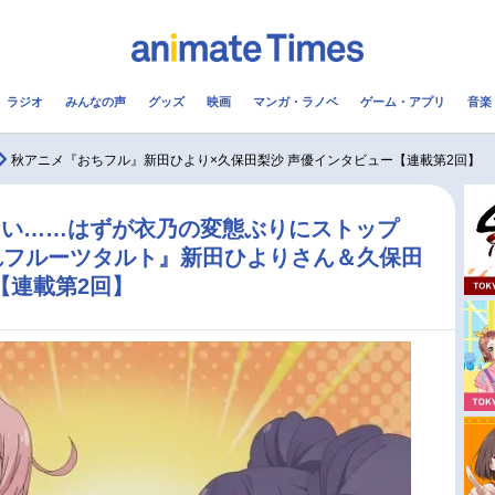
ラジオ
みんなの声
グッズ
映画
マンガ・ラノベ
ゲーム・アプリ
音楽
メ
声優
ラジオ
み
秋アニメ『おちフル』新田ひより×久保田梨沙 声優インタビュー【連載第2回】
コスプレ
2.5次元
配信
ない……はずが衣乃の変態ぶりにストップ
れフルーツタルト』新田ひよりさん＆久保田
アニメ映画一覧
今期アニメ曜日別一覧
【連載第2回】
実写化映画一覧
春アニメ
男性声優/女性声優一覧
夏アニメ
FOLLOW US