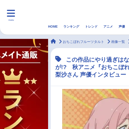
menu
HOME
ランキング
トレンド
アニメ
声優
HOME
ランキング
アニ
animateTimes
おちこぼれフルーツタルト
画像一覧
マンガ・ラノベ
ゲーム・アプリ
音楽
この作品にやり過ぎは
が!? 秋アニメ『おちこぼ
最新記事一覧
梨沙さん 声優インタビュー
アニメ記事一覧
声優記事一覧