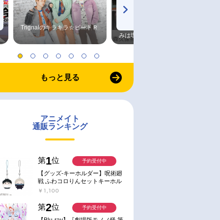
Trignalのキラキラ☆ビートＲ
森久保祥太郎×浪川大輔 つま
みは塩だけ
もっと見る
アニメイト
通販ランキング
1
第
位
予約受付中
【グッズ-キーホルダー】呪術廻
戦 ふわコロりんセットキーホル
ダー【アニメイト特典付】
￥1,100
2
第
位
予約受付中
【Blu-ray】『劇場版モノノ怪 第