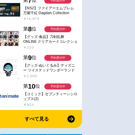
7
第
位
予約受付中
【NS2】ファイアーエムブレム
万紫千紅 Dagdan Collection
￥14,979
8
第
位
予約受付中
【グッズ-食品】刀剣乱舞
ONLINE クリアカードコレクショ
ンガム
￥220
9
第
位
予約受付中
【グッズ-ぬいぐるみ】ディズニ
ー ツイステッドワンダーランド
ミニミニぬいぐるみ(クラブ・ウ
￥2,500
ェアver.) イデア・シュラウド
10
第
位
予約受付中
【コミック】セブンティーンシロ
ップス(2)
￥924
すべて見る