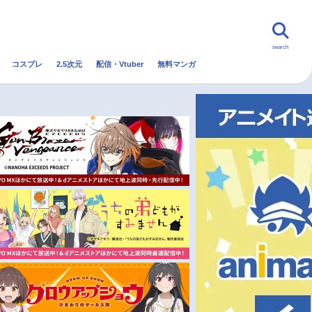
search
コスプレ
2.5次元
配信・Vtuber
無料マンガ
んなの声
グッズ
映画
・Vtuber
トレンド
無料マンガ
秋アニメ
冬アニメ