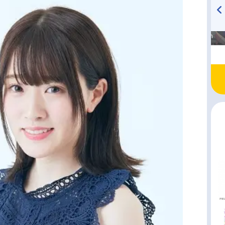
高橋美紀のおんぷの気持ち
TVアニメ『戦隊大失格』
♪ in アニメイトタイムズ
radio 大直会 2nd season