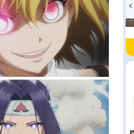
TVアニメ『戦隊大失格』
ハイキュー!! 烏野高校放送部!
radio 大直会 2nd season