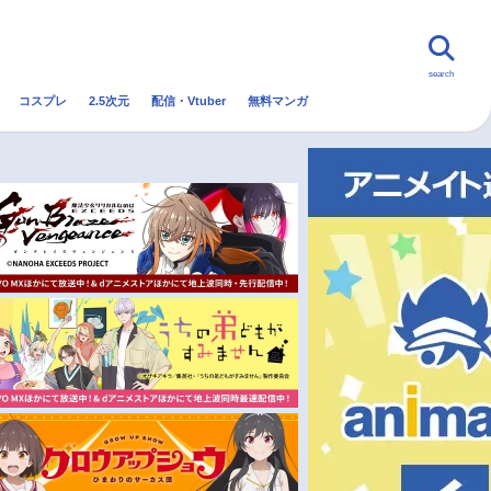
search
コスプレ
2.5次元
配信・Vtuber
無料マンガ
んなの声
グッズ
映画
・Vtuber
トレンド
無料マンガ
秋アニメ
冬アニメ