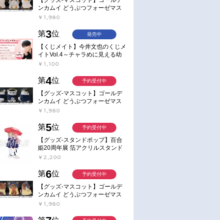
ンカムイ どうぶつフォーゼマス
コット 4.尾形百之助【再販】
￥1,980
3
第
位
発売中
【くじメイト】今井文也のくじメ
イトVol.4～チャラめに見える幼
馴染、実は一途で独占欲が強いん
￥1,100
です～
4
第
位
予約受付中
【グッズ-マスコット】ゴールデ
ンカムイ どうぶつフォーゼマス
コット 5.月島軍曹【再販】
￥1,980
5
第
位
予約受付中
【グッズ-スタンドポップ】百合
姫20周年展 箔アクリルスタンド
E：あおのなち
￥2,200
6
第
位
予約受付中
【グッズ-マスコット】ゴールデ
ンカムイ どうぶつフォーゼマス
コット 6.鯉登少尉【再販】
￥1,980