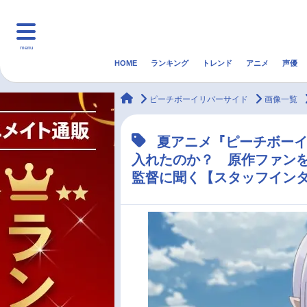
menu
HOME
ランキング
トレンド
アニメ
声優
HOME
ランキング
アニ
animateTimes
ピーチボーイリバーサイド
画像一覧
マンガ・ラノベ
ゲーム・アプリ
音楽
夏アニメ『ピーチボー
入れたのか？ 原作ファン
最新記事一覧
監督に聞く【スタッフイン
アニメ記事一覧
声優記事一覧