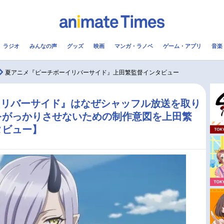
ラジオ
みんなの声
グッズ
映画
マンガ・ラノベ
ゲーム・アプリ
音楽
メ
声優
ラジオ
み
夏アニメ『ピーチボーイリバーサイド』上田繁監督インタビュー
コスプレ
2.5次元
配信
イリバーサイド』はなぜシャッフル放送を取り
をがっかりさせないための制作意図を上田繁
アニメ映画一覧
今期アニメ曜日別一覧
タビュー】
実写化映画一覧
春アニメ
男性声優/女性声優一覧
夏アニメ
FOLLOW US