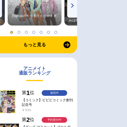
Trignalのキラキラ☆ビートＲ
森久保祥太郎×浪川大輔 つま
みは塩だけ
もっと見る
アニメイト
通販ランキング
1
第
位
発売中
【コミック】ビビビコミック創刊
記念号
￥935
2
第
位
予約受付中
【グッズ-マスコット】ゴールデ