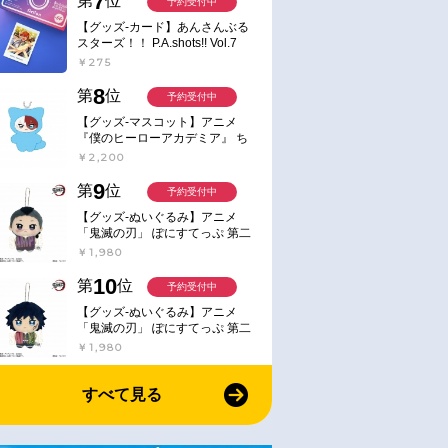
7
第
位
予約受付中
【グッズ-カード】あんさんぶる
スターズ！！ P.A.shots!! Vol.7
Action
￥275
8
第
位
予約受付中
【グッズ-マスコット】アニメ
『僕のヒーローアカデミア』 ち
みけもますこっと 7.轟凍焦
￥2,200
9
第
位
予約受付中
【グッズ-ぬいぐるみ】アニメ
「鬼滅の刃」 ぽにすてっぷ 第二
弾 不死川 玄弥
￥1,980
10
第
位
予約受付中
【グッズ-ぬいぐるみ】アニメ
「鬼滅の刃」 ぽにすてっぷ 第二
弾 冨岡 義勇
￥1,980
すべて見る