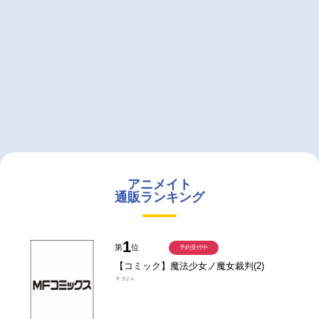
アニメイト
通販ランキング
1
第
位
予約受付中
【コミック】魔法少女ノ魔女裁判(2)
￥924