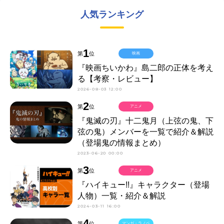
人気ランキング
1
第
位
映画
『映画ちいかわ』島二郎の正体を考え
る【考察・レビュー】
2026-08-03 12:00
2
第
位
アニメ
『鬼滅の刃』十二鬼月（上弦の鬼、下
弦の鬼）メンバーを一覧で紹介＆解説
（登場鬼の情報まとめ）
2023-06-20 00:00
3
第
位
アニメ
『ハイキュー!!』キャラクター（登場
人物）一覧・紹介＆解説
2024-03-11 16:00
4
第
位
マンガ・ラノベ