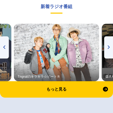
新着ラジオ番組
Trignalのキラキラ☆ビートＲ
森久
もっと見る