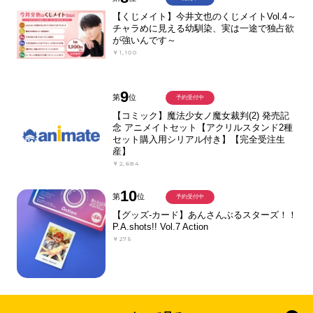
【くじメイト】今井文也のくじメイトVol.4～
チャラめに見える幼馴染、実は一途で独占欲
が強いんです～
￥1,100
9
第
位
予約受付中
【コミック】魔法少女ノ魔女裁判(2) 発売記
念 アニメイトセット【アクリルスタンド2種
セット購入用シリアル付き】【完全受注生
産】
￥2,684
10
第
位
予約受付中
【グッズ-カード】あんさんぶるスターズ！！
P.A.shots!! Vol.7 Action
￥275