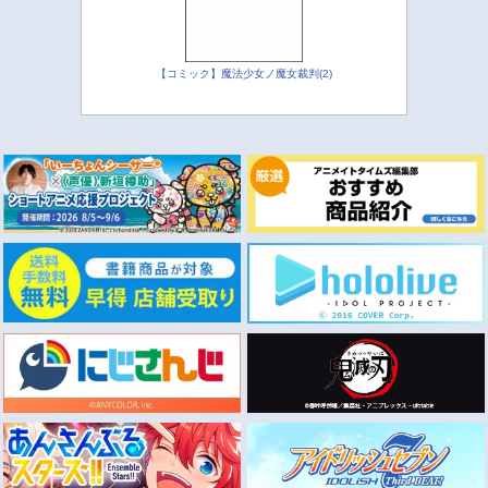
【コミック】魔法少女ノ魔女裁判(2)