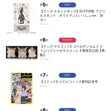
5
第
位
発売中
【グッズ-スタンドポップ】Dr.STONE アクリ
ルスタンド ホワイマンといっしょver. Dr.
ゼノ
￥1,980
6
第
位
予約受付中
【グッズ-マスコット】ゴールデンカムイ ど
うぶつフォーゼマスコット 4.尾形百之助【再
販】
￥1,980
7
第
位
発売中
【コミック】ビビビコミック創刊記念号
￥935
8
第
位
発売中