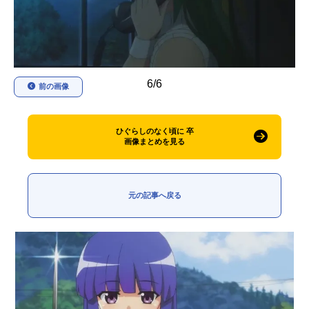
アニメ映画一覧
実写化映画一覧
今期アニメ曜日別一覧
6/6
春アニメ
夏アニメ
前の画像
秋アニメ
冬アニメ
ひぐらしのなく頃に 卒
男性声優/女性声優一覧
画像まとめを見る
FOLLOW US
元の記事へ戻る