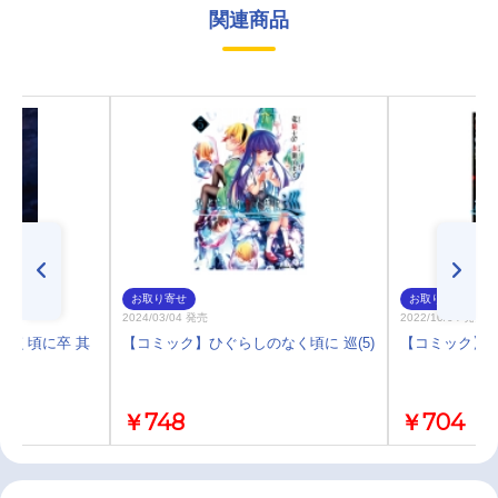
関連商品
お取り寄せ
お取り寄せ
2024/03/04 発売
2022/10/04 発売
のなく頃に卒 其
【コミック】ひぐらしのなく頃に 巡(5)
【コミック】ひ
￥748
￥704