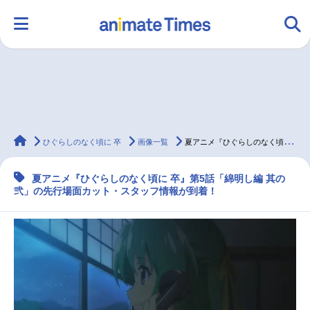
HOME
ランキング
アニメ
声優
animateTimes
ラジオ
みんなの声
グッズ
映画
ひぐらしのなく頃に 卒
画像一覧
夏アニメ『ひぐらしのなく頃に 卒』第5話の先行カット到着
夏アニメ『ひぐらしのなく頃に 卒』第5話「綿明し編 其の
弐」の先行場面カット・スタッフ情報が到着！
マンガ・ラノベ
ゲーム・アプリ
音楽
コスプレ
2.5次元
配信・Vtuber
トレンド
無料マンガ
最新記事一覧
アニメ記事一覧
声優記事一覧