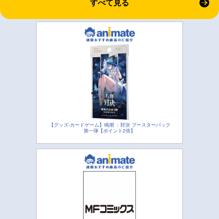
すべて見る
【グッズ-カードゲーム】鳴潮 ：対決 ブースターパック
第一弾【ポイント2倍】