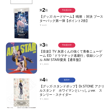
2
第
位
予約受付中
【グッズ-カードゲーム】鳴潮 ：対決 ブース
ターパック第一弾【ポイント2倍】
￥440
3
第
位
予約受付中
【音楽】TV 灰原くんの強くて青春ニューゲ
ーム ED「ドラマチック逃避行」収録シング
ル AIM STAR/愛美【通常盤】
￥1,999
4
第
位
発売中
【グッズ-スタンドポップ】Dr.STONE アクリ
ルスタンド ホワイマンといっしょver. ス
タンリー・スナイダー
￥1,980