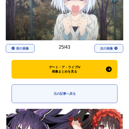
アニメ映画一覧
実写化映画一覧
今期アニメ曜日別一覧
春アニメ
夏アニメ
25/43
秋アニメ
冬アニメ
前の画像
次の画像
男性声優/女性声優一覧
デート・ア・ライブIV
画像まとめを見る
FOLLOW US
元の記事へ戻る