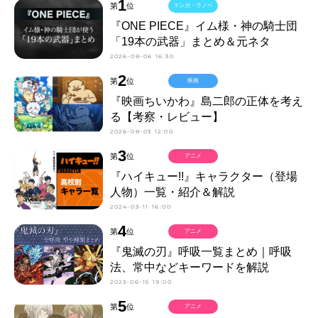
1
第
位
マンガ・ラノベ
『ONE PIECE』イム様・神の騎士団
「19本の武器」まとめ＆元ネタ
2026-08-06 16:30
2
第
位
映画
『映画ちいかわ』島二郎の正体を考え
る【考察・レビュー】
2026-08-03 12:00
3
第
位
アニメ
『ハイキュー!!』キャラクター（登場
人物）一覧・紹介＆解説
2024-03-11 16:00
4
第
位
アニメ
『鬼滅の刃』呼吸一覧まとめ｜呼吸
法、常中などキーワードを解説
2023-06-15 19:00
5
第
位
アニメ