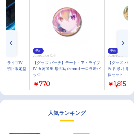
予約
予約
2026/10/09 発売
2026/10/09 発売
ア・ライブIV
【グッズ-バッチ】デート・ア・ライブ
【グッズ-バッ
 ARMS 初回限定盤
IV 五河琴里 場面写75mmオーロラ缶バ
IV 四糸乃 
ッジ
個セット
￥770
￥1,815
人気ランキング