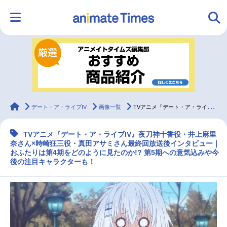
HOME
ランキング
アニメ
声優
ラジオ
みんなの声
グッズ
映画
animateTimes
デート・ア・ライブIV
画像一覧
TVアニメ『デート・ア・ライブIV』井上麻里奈×真田アサミ 最終回放送後インタビュー
TVアニメ『デート・ア・ライブIV』夜刀神十香役・井上麻里
マンガ・ラノベ
ゲーム・アプリ
音楽
コスプレ
奈さん×時崎狂三役・真田アサミさん最終回放送後インタビュー｜
おふたりは第4期をどのように見たのか!? 第5期への意気込みや今
後の注目キャラクターも！
2.5次元
配信・Vtuber
トレンド
無料マンガ
最新記事一覧
アニメ記事一覧
声優記事一覧