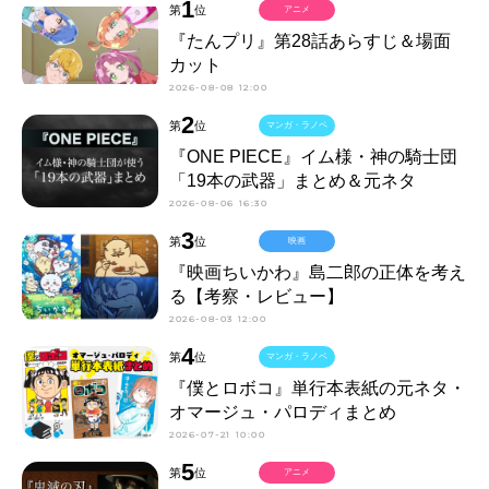
1
第
位
アニメ
『たんプリ』第28話あらすじ＆場面
カット
2026-08-08 12:00
2
第
位
マンガ・ラノベ
『ONE PIECE』イム様・神の騎士団
「19本の武器」まとめ＆元ネタ
2026-08-06 16:30
3
第
位
映画
『映画ちいかわ』島二郎の正体を考え
る【考察・レビュー】
2026-08-03 12:00
4
第
位
マンガ・ラノベ
『僕とロボコ』単行本表紙の元ネタ・
オマージュ・パロディまとめ
2026-07-21 10:00
5
第
位
アニメ