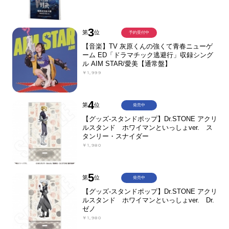
3
第
位
予約受付中
【音楽】TV 灰原くんの強くて青春ニューゲ
ーム ED「ドラマチック逃避行」収録シング
ル AIM STAR/愛美【通常盤】
￥1,999
4
第
位
発売中
【グッズ-スタンドポップ】Dr.STONE アクリ
ルスタンド ホワイマンといっしょver. ス
タンリー・スナイダー
￥1,980
5
第
位
発売中
【グッズ-スタンドポップ】Dr.STONE アクリ
ルスタンド ホワイマンといっしょver. Dr.
ゼノ
￥1,980