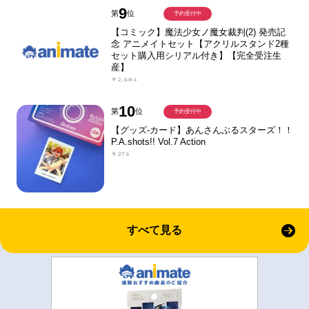
9
第
位
予約受付中
【コミック】魔法少女ノ魔女裁判(2) 発売記
念 アニメイトセット【アクリルスタンド2種
セット購入用シリアル付き】【完全受注生
産】
￥2,684
10
第
位
予約受付中
【グッズ-カード】あんさんぶるスターズ！！
P.A.shots!! Vol.7 Action
￥275
すべて見る