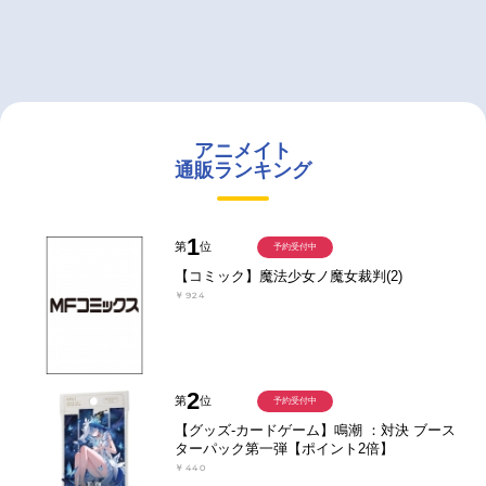
アニメイト
通販ランキング
1
第
位
予約受付中
【コミック】魔法少女ノ魔女裁判(2)
￥924
2
第
位
予約受付中
【グッズ-カードゲーム】鳴潮 ：対決 ブース
ターパック第一弾【ポイント2倍】
￥440