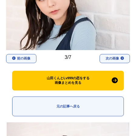
アニメ映画一覧
実写化映画一覧
今期アニメ曜日別一覧
春アニメ
夏アニメ
秋アニメ
冬アニメ
3/7
前の画像
次の画像
男性声優/女性声優一覧
FOLLOW US
山田くんとLv999の恋をする
画像まとめを見る
元の記事へ戻る