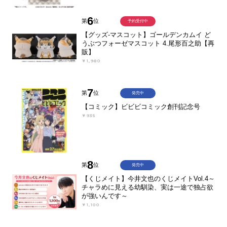
6
第
位
予約受付中
【グッズ-マスコット】ゴールデンカムイ ど
うぶつフォーゼマスコット 4.尾形百之助【再
販】
￥1,980
7
第
位
発売中
【コミック】ビビビコミック創刊記念号
￥935
8
第
位
発売中
【くじメイト】今井文也のくじメイトVol.4～
チャラめに見える幼馴染、実は一途で独占欲
が強いんです～
￥1,100