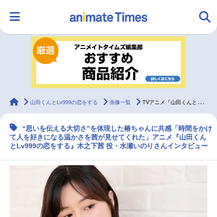
HOME
ランキング
アニメ
声優
ラジオ
みんなの声
グッズ
映画
animateTimes
山田くんとLv999の恋をする
画像一覧
TVアニメ『山田くんとLv999の恋をする』水瀬いのりインタビュー
“思いを伝える大切さ”を体現した椿ちゃんに共感「時間をかけ
マンガ・ラノベ
ゲーム・アプリ
音楽
コスプレ
て人を好きになる温かさを茜が見せてくれた」アニメ『山田くん
とLv999の恋をする』木之下茜 役・水瀬いのりさんインタビュー
2.5次元
配信・Vtuber
トレンド
無料マンガ
最新記事一覧
アニメ記事一覧
声優記事一覧