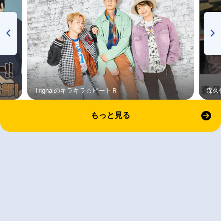
Trignalのキラキラ☆ビートＲ
森久
もっと見る