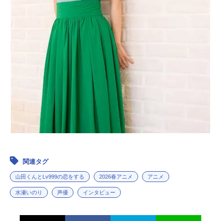
関連タグ
山田くんとLv999の恋をする
2026春アニメ
アニメ
水瀬いのり
声優
インタビュー