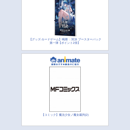
【グッズ-カードゲーム】鳴潮 ：対決 ブースターパック
第一弾【ポイント2倍】
【コミック】魔法少女ノ魔女裁判(2)