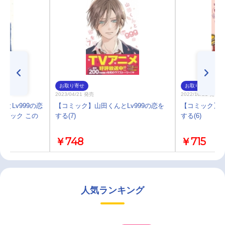
お取り寄せ
お取り寄せ
2023/04/21 発売
2022/10/21 発売
とLv999の恋
【コミック】山田くんとLv999の恋を
【コミック】山
ンブック この
する(7)
する(6)
￥748
￥715
人気ランキング