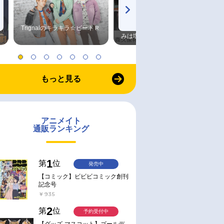
Trignalのキラキラ☆ビートＲ
森久保祥太郎×浪川大輔 つま
みは塩だけ
もっと見る
アニメイト
通販ランキング
1
第
位
発売中
【コミック】ビビビコミック創刊
記念号
￥935
2
第
位
予約受付中
【グッズ-マスコット】ゴールデ