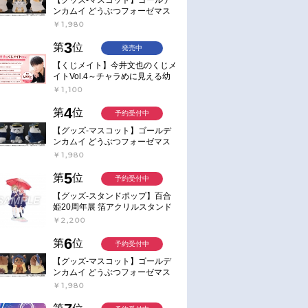
ンカムイ どうぶつフォーゼマス
コット 4.尾形百之助【再販】
￥1,980
3
第
位
発売中
【くじメイト】今井文也のくじメ
イトVol.4～チャラめに見える幼
馴染、実は一途で独占欲が強いん
￥1,100
です～
4
第
位
予約受付中
【グッズ-マスコット】ゴールデ
ンカムイ どうぶつフォーゼマス
コット 5.月島軍曹【再販】
￥1,980
5
第
位
予約受付中
【グッズ-スタンドポップ】百合
姫20周年展 箔アクリルスタンド
E：あおのなち
￥2,200
6
第
位
予約受付中
【グッズ-マスコット】ゴールデ
ンカムイ どうぶつフォーゼマス
コット 6.鯉登少尉【再販】
￥1,980