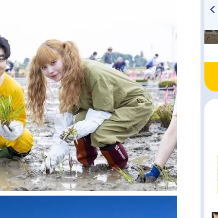
TVアニメ『戦隊大失格』
ハイキュー!! 烏野高校放送部!
radio 大直会 2nd season