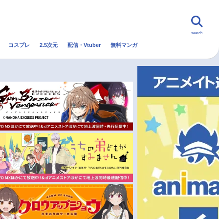
search
コスプレ
2.5次元
配信・Vtuber
無料マンガ
んなの声
グッズ
映画
・Vtuber
トレンド
無料マンガ
秋アニメ
冬アニメ