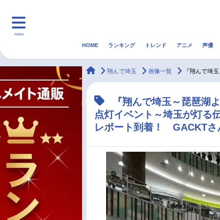
menu
HOME
ランキング
トレンド
アニメ
声優
HOME
ランキング
アニ
animateTimes
翔んで埼玉
画像一覧
『翔んで埼玉
マンガ・ラノベ
ゲーム・アプリ
音楽
『翔んで埼玉～琵琶湖
点灯イベント～埼玉が灯る伝
最新記事一覧
レポート到着！ GACKT
アニメ記事一覧
声優記事一覧