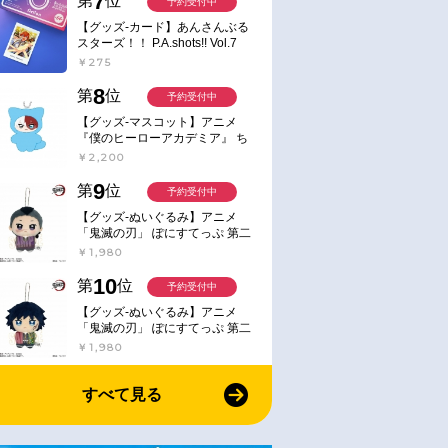
7
第
位
予約受付中
【グッズ-カード】あんさんぶる
スターズ！！ P.A.shots!! Vol.7
Action
￥275
8
第
位
予約受付中
【グッズ-マスコット】アニメ
『僕のヒーローアカデミア』 ち
みけもますこっと 7.轟凍焦
￥2,200
9
第
位
予約受付中
【グッズ-ぬいぐるみ】アニメ
「鬼滅の刃」 ぽにすてっぷ 第二
弾 不死川 玄弥
￥1,980
10
第
位
予約受付中
【グッズ-ぬいぐるみ】アニメ
「鬼滅の刃」 ぽにすてっぷ 第二
弾 冨岡 義勇
￥1,980
すべて見る