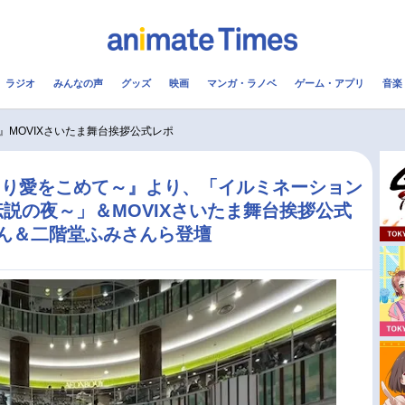
ラジオ
みんなの声
グッズ
映画
マンガ・ラノベ
ゲーム・アプリ
音楽
メ
声優
ラジオ
み
』MOVIXさいたま舞台挨拶公式レポ
コスプレ
2.5次元
配信
より愛をこめて～』より、「イルミネーション
説の夜～」＆MOVIXさいたま舞台挨拶公式
アニメ映画一覧
今期アニメ曜日別一覧
さん＆二階堂ふみさんら登壇
実写化映画一覧
春アニメ
男性声優/女性声優一覧
夏アニメ
FOLLOW US