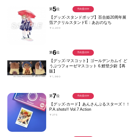
5
第
位
予約受付中
【グッズ-スタンドポップ】百合姫20周年展
箔アクリルスタンドE：あおのなち
￥2,200
6
第
位
予約受付中
【グッズ-マスコット】ゴールデンカムイ ど
うぶつフォーゼマスコット 6.鯉登少尉【再
販】
￥1,980
7
第
位
予約受付中
【グッズ-カード】あんさんぶるスターズ！！
P.A.shots!! Vol.7 Action
￥275