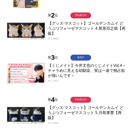
2
第
位
予約受付中
【グッズ-マスコット】ゴールデンカムイ ど
うぶつフォーゼマスコット 4.尾形百之助【再
販】
￥1,980
3
第
位
発売中
【くじメイト】今井文也のくじメイトVol.4～
チャラめに見える幼馴染、実は一途で独占欲
が強いんです～
￥1,100
4
第
位
予約受付中
【グッズ-マスコット】ゴールデンカムイ ど
うぶつフォーゼマスコット 5.月島軍曹【再
販】
￥1,980