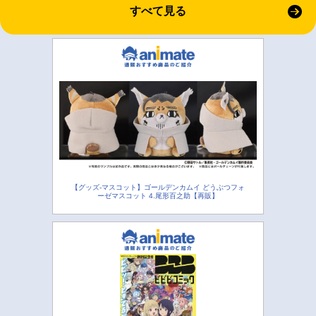
すべて見る
【グッズ-マスコット】ゴールデンカムイ どうぶつフォ
ーゼマスコット 4.尾形百之助【再販】