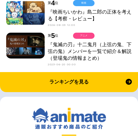
4
第
位
映画
『映画ちいかわ』島二郎の正体を考え
る【考察・レビュー】
2026-08-03 12:00
5
第
位
アニメ
『鬼滅の刃』十二鬼月（上弦の鬼、下
弦の鬼）メンバーを一覧で紹介＆解説
（登場鬼の情報まとめ）
2023-06-20 00:00
ランキングを見る