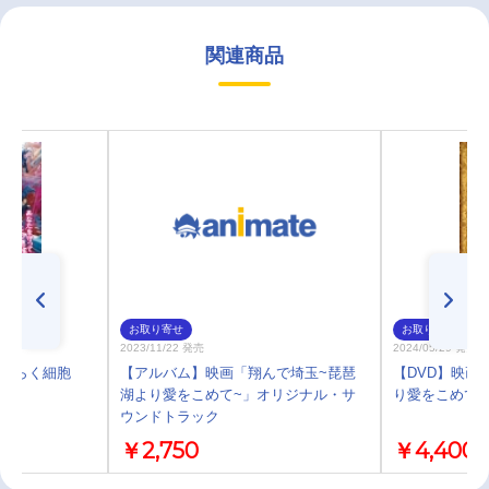
関連商品
お取り寄せ
お取り寄せ
2023/11/22 発売
2024/05/29 発売
 はたらく細胞
【アルバム】映画「翔んで埼玉~琵琶
【DVD】映画
湖より愛をこめて~」オリジナル・サ
り愛をこめて～
ウンドトラック
￥2,750
￥4,400