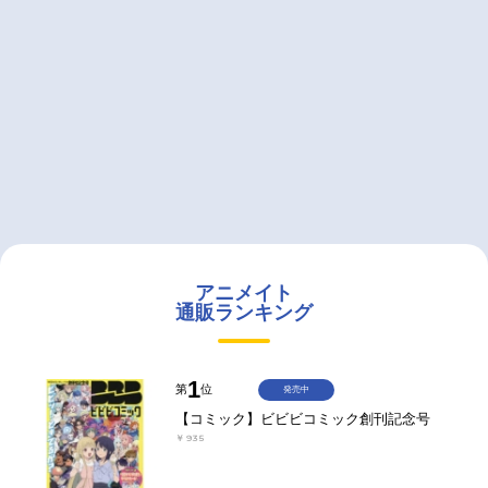
アニメイト
通販ランキング
1
第
位
発売中
【コミック】ビビビコミック創刊記念号
￥935