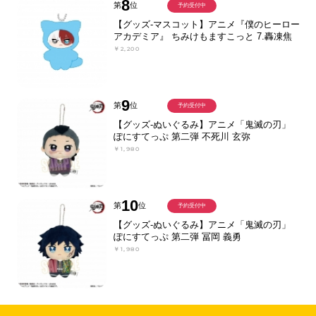
8
第
位
予約受付中
【グッズ-マスコット】アニメ『僕のヒーロー
アカデミア』 ちみけもますこっと 7.轟凍焦
￥2,200
9
第
位
予約受付中
【グッズ-ぬいぐるみ】アニメ「鬼滅の刃」
ぽにすてっぷ 第二弾 不死川 玄弥
￥1,980
10
第
位
予約受付中
【グッズ-ぬいぐるみ】アニメ「鬼滅の刃」
ぽにすてっぷ 第二弾 冨岡 義勇
￥1,980