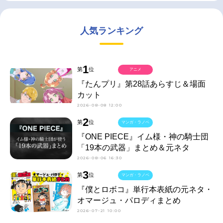
人気ランキング
1
第
位
アニメ
『たんプリ』第28話あらすじ＆場面
カット
2026-08-08 12:00
2
第
位
マンガ・ラノベ
『ONE PIECE』イム様・神の騎士団
「19本の武器」まとめ＆元ネタ
2026-08-06 16:30
3
第
位
マンガ・ラノベ
『僕とロボコ』単行本表紙の元ネタ・
オマージュ・パロディまとめ
2026-07-21 10:00