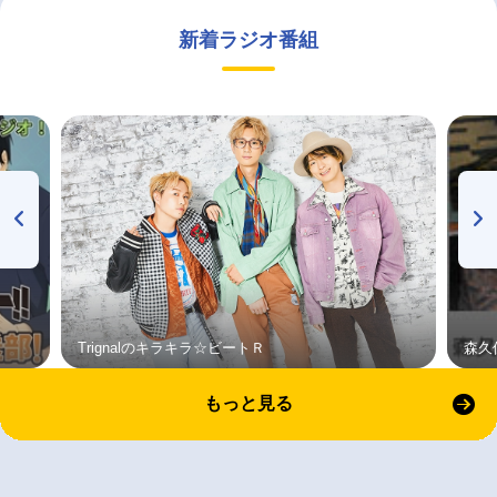
新着ラジオ番組
Trignalのキラキラ☆ビートＲ
森久
もっと見る