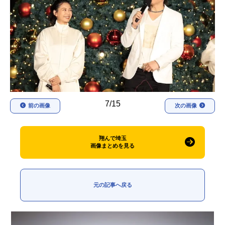
アニメ映画一覧
実写化映画一覧
今期アニメ曜日別一覧
春アニメ
夏アニメ
秋アニメ
冬アニメ
7/15
男性声優/女性声優一覧
前の画像
次の画像
FOLLOW US
翔んで埼玉
画像まとめを見る
元の記事へ戻る