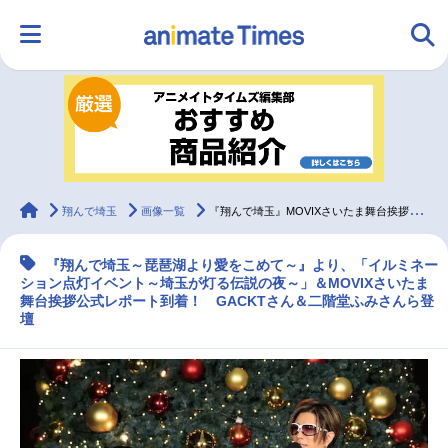
HOME
ランキング
アニメ
声優
ラジオ
みんなの声
グッズ
映画
animateTimes
翔んで埼玉
画像一覧
『翔んで埼玉』MOVIXさいたま舞台挨拶公式レポ
『翔んで埼玉～琵琶湖より愛をこめて～』より、「イルミネー
マンガ・ラノベ
ゲーム・アプリ
音楽
コスプレ
ション点灯イベント～埼玉が灯る伝説の夜～」＆MOVIXさいたま
舞台挨拶公式レポート到着！ GACKTさん＆二階堂ふみさんら登
壇
2.5次元
配信・Vtuber
トレンド
無料マンガ
最新記事一覧
アニメ記事一覧
声優記事一覧