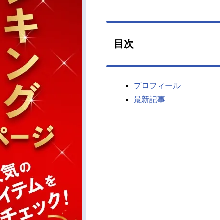
目次
プロフィール
最新記事