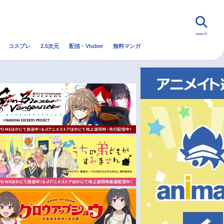
search
コスプレ
2.5次元
配信・Vtuber
無料マンガ
んなの声
グッズ
映画
・Vtuber
トレンド
無料マンガ
秋アニメ
冬アニメ