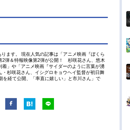
あります。 現在人気の記事は「アニメ映画『ぼくら
第2弾＆特報映像第2弾が公開！ 杉咲花さん、悠木
到着」や「アニメ映画『サイダーのように言葉が湧
ん・杉咲花さん、イシグロキョウヘイ監督が初日舞
延期を経て公開、「率直に嬉しい」と市川さん」で