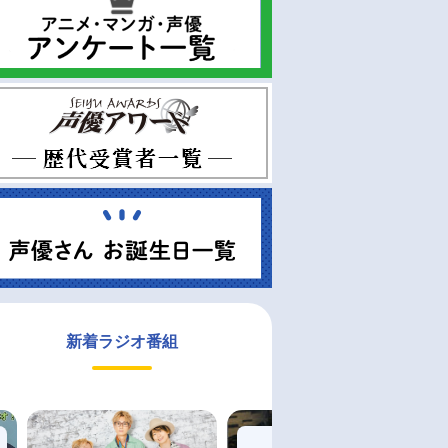
新着ラジオ番組