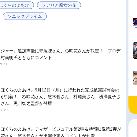
ぼくらのよあけ
メアリと魔女の花
ソニックプライム
ラジャー』追加声優に寺尾聰さん、杉咲花さんが決定！ プロデ
西村義明氏とともにコメント
7:15
ぼくらのよあけ』9月12日（月）に行われた完成披露試写会の
トが到着！ 杉咲花さん、悠木碧さん、朴璐美さん、横澤夏子さ
知さん、黒川智之監督が登壇
17:05
ぼくらのよあけ』ティザービジュアル第2弾＆特報映像第2弾が
咲花さん、悠木碧さんが出演決定＆コメントが到着