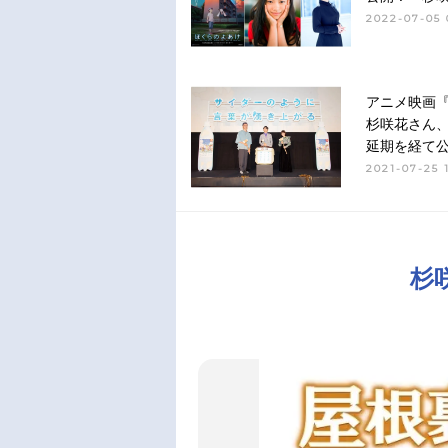
2022-07-05 
アニメ映画
杉咲花さん、
延期を経て
2021-07-25 
杉