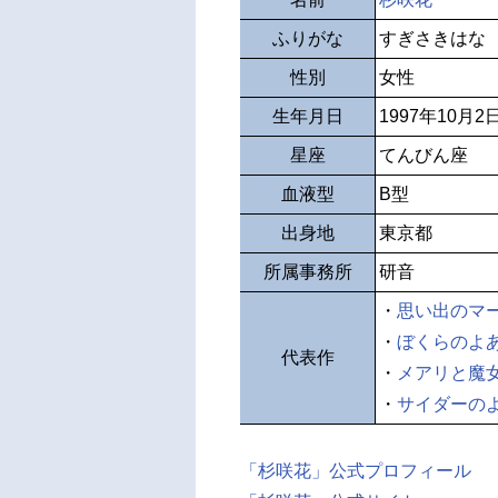
ふりがな
すぎさきはな
性別
女性
生年月日
1997年10月2
星座
てんびん座
血液型
B型
出身地
東京都
所属事務所
研音
・
思い出のマ
・
ぼくらのよ
代表作
・
メアリと魔
・
サイダーの
「杉咲花」公式プロフィール