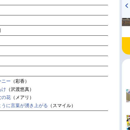
TVアニメ『戦隊大失格』
ハイキュー!! 烏野高校放送部!
radio 大直会 2nd season
日
ーニー
（彩香）
あけ
（沢渡悠真）
女の花
（メアリ）
ように言葉が湧き上がる
（スマイル）