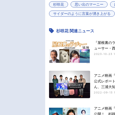
杉咲花
思い出のマーニー
サイダーのように言葉が湧き上がる
杉咲花 関連ニュース
『屋根裏の
ューサー・
2023-10-23 1
アニメ映画『
公式レポー
ん、三浦大
2022-09-13 
アニメ映画『
公開！ 杉