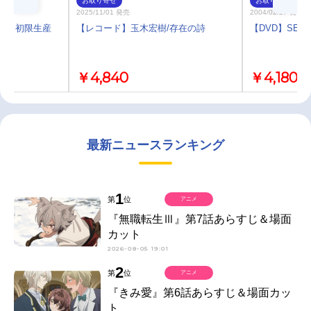
お取り寄せ
お取り寄せ
2025/11/01 発売
2004/02/27 発売
dge 初限生産
【レコード】玉木宏樹/存在の詩
【DVD】SECRE
￥4,840
￥4,180
最新ニュースランキング
1
第
位
アニメ
『無職転生Ⅲ』第7話あらすじ＆場面
カット
2026-08-05 19:01
2
第
位
アニメ
『きみ愛』第6話あらすじ＆場面カッ
ト