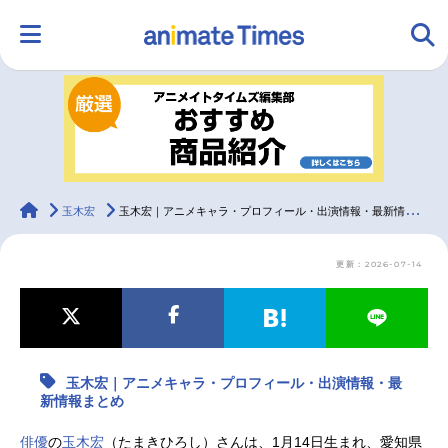
HOME
ランキング
アニメ
声優
ラジオ
みんなの声
グッズ
映画
animateTimes
玉木宏
玉木宏｜アニメキャラ・プロフィール・出演情報・最新情報まとめ
更新：2026-07-14
マンガ・ラノベ
ゲーム・アプリ
音楽
コスプレ
2.5次元
配信・Vtuber
トレンド
無料マンガ
玉木宏｜アニメキャラ・プロフィール・出演情報・最
最新記事一覧
新情報まとめ
アニメ記事一覧
声優記事一覧
俳優
の
玉木宏
（たまきひろし）さんは、1月14日生まれ、愛知県