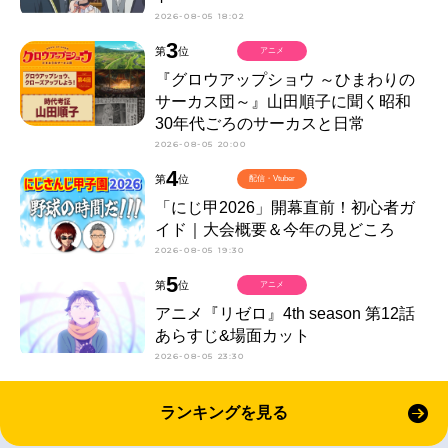
2026-08-05 18:02
3
第
位
アニメ
『グロウアップショウ ～ひまわりの
サーカス団～』山田順子に聞く昭和
30年代ごろのサーカスと日常
2026-08-05 20:00
4
第
位
配信・Vtuber
「にじ甲2026」開幕直前！初心者ガ
イド｜大会概要＆今年の見どころ
2026-08-05 19:30
5
第
位
アニメ
アニメ『リゼロ』4th season 第12話
あらすじ&場面カット
2026-08-05 23:30
ランキングを見る