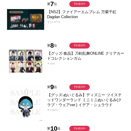
7
第
位
予約受付中
【NS2】ファイアーエムブレム 万紫千紅
Dagdan Collection
￥14,979
8
第
位
予約受付中
【グッズ-食品】刀剣乱舞ONLINE クリアカー
ドコレクションガム
￥220
9
第
位
予約受付中
【グッズ-ぬいぐるみ】ディズニー ツイステ
ッドワンダーランド ミニミニぬいぐるみ(ク
ラブ・ウェアver.) イデア・シュラウド
￥2,500
10
第
位
予約受付中