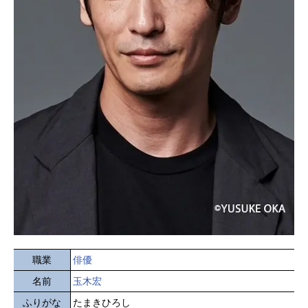
職業
俳優
名前
玉木宏
ふりがな
たまきひろし