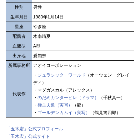
性別
男性
生年月日
1980年1月14日
星座
やぎ座
配偶者
木南晴夏
血液型
A型
出身地
愛知県
所属事務所
アオイコーポレーション
・
ジュラシック・ワールド
（オーウェン・グレイ
ディ）
・マダガスカル（アレックス）
代表作
・
のだめカンタービレ（ドラマ）
（千秋真一）
・
極主夫道（実写）
（龍）
・
ゴールデンカムイ（実写）
（鶴見篤四郎）
「玉木宏」公式プロフィール
「玉木宏」公式サイト