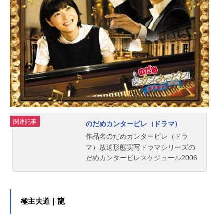
うが……。作品名ジュラシック・ワ
ールド放送形態実写映画スケジュー
ル2015年8月5日（水）キャストオー
ウェン・グレイディ：クリス・プラ
ット（玉木宏）クレア・ディアリン
グ：ブライス・ダラス・ハワード
（木村佳乃）ヴィック・ホスキン
ス：ヴィンセント・ドノフリオ（石
塚運昇）グレイ・ミッチェル：タ
イ・シンプキンス（松岡茉優）ザッ
ク・ミッチェル：ニック・ロビンソ
ン（内山昂輝）ロウリー・クルーザ
関連記事
のだめカンタービレ（ドラマ）
ース：ジェイク・ジョンソン（小川
作品名のだめカンタービレ（ドラ
剛生）バリー・センベーヌ：オマー
マ）放送形態実写ドラマシリーズの
ル・シー（安元洋貴）ヘンリー・ウ
だめカンタービレスケジュール2006
ー博士：B・D・ウォン（近藤浩徳）
年10月16日（月）～フジテレビほか
カレン：ジュディ・グリア（魏涼
話数11話キャスト野田恵：上野樹里
子）サイモン・マスラニ：イルファ
千秋真一：玉木宏峰龍太郎：瑛太三
ン・カー...
木清良：水川あさみ奥山真澄：小出
極主夫道｜龍
恵介フランツ・フォン・シュトレー