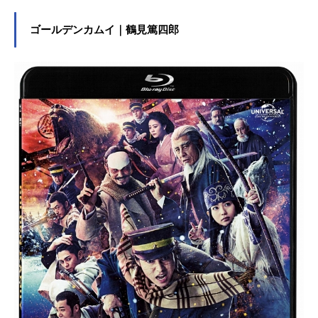
雅：志尊淳酒井タツキ：古川雄大大
前ゆかり：玉城ティナ田中和子：ME
ゴールデンカムイ｜鶴見篤四郎
GUMI佐渡島幸平：安井順平太田佳
世：田中道子向日葵：白鳥玉季井田
昇：中川大輔岡野純：片岡久道遠野
誠：水橋研二三宅亮：本多力立花ユ
キ：新津ちせ大城山國光：橋本じゅ
ん虎二郎：滝藤賢一江口雲雀：稲森
いずみ江口菊次郎：竹中直人スタッ
フ原作：おおのこうすけ（「極主夫
道」新潮社）脚本：宇田学、モラル
監督：瑠東東一郎、内藤瑛亮、本田
隆一音楽：瀬川英史チーフプロデュ
ーサー：前西和成プロデューサー：
中山喬詞、小島祥子、清家優輝共同
プロデューサー：池田健司制作協
力：ファインエンターテイメント制
作著作：読売テレビ(C)YOMIURITEL
ECASTINGCORPORATION.Allrightsr
eserved実写ドラマ『極主夫道』公式