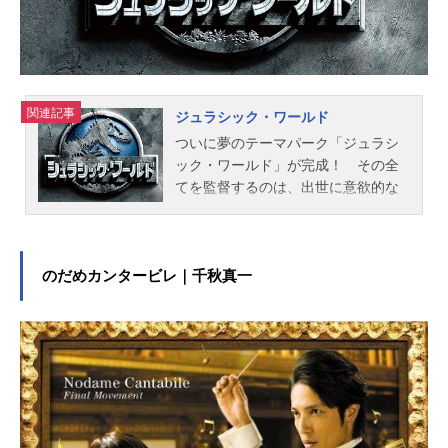
関連記事
ジュラシック・ワールド
ついに夢のテーマパーク「ジュラシ
ック・ワールド」が完成！ その全
てを監督するのは、出世に意欲的な
野心家のクレア（ブライス・ダラ
ス・ハワード）。ところが、彼女の2
人の甥・16歳のザック（ニック・ロ
ビンソン）と11歳のグレイ（タイ・
のだめカンタービレ｜千秋真一
シンプキンス）が遊びに来て楽しん
でいた最中、遺伝子操作で生み出さ
れた大型恐竜インドミナス・レック
スが逃亡し、パーク内は大パニック
に。クレアは、恐竜行動学のエキス
パートで元軍人のオーウェン（クリ
ス・プラット）とともに救出に向か