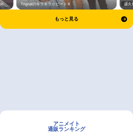
on
Trignalのキラキラ☆ビートＲ
森久
もっと見る
アニメイト
通販ランキング