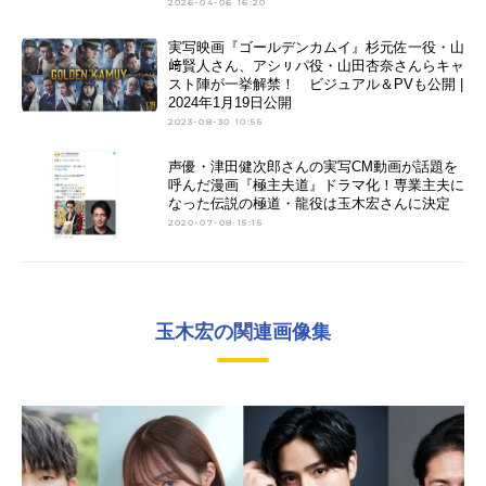
2026-04-06 16:20
実写映画『ゴールデンカムイ』杉元佐一役・山
﨑賢人さん、アシㇼパ役・山田杏奈さんらキャ
スト陣が一挙解禁！ ビジュアル＆PVも公開 |
2024年1月19日公開
2023-08-30 10:55
声優・津田健次郎さんの実写CM動画が話題を
呼んだ漫画『極主夫道』ドラマ化！専業主夫に
なった伝説の極道・龍役は玉木宏さんに決定
2020-07-08 15:15
玉木宏の関連画像集