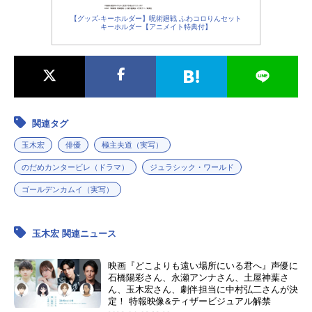
【グッズ-キーホルダー】呪術廻戦 ふわコロりんセット
キーホルダー【アニメイト特典付】
関連タグ
玉木宏
俳優
極主夫道（実写）
のだめカンタービレ（ドラマ）
ジュラシック・ワールド
ゴールデンカムイ（実写）
玉木宏 関連ニュース
映画『どこよりも遠い場所にいる君へ』声優に
石橋陽彩さん、永瀬アンナさん、土屋神葉さ
ん、玉木宏さん、劇伴担当に中村弘二さんが決
定！ 特報映像&ティザービジュアル解禁