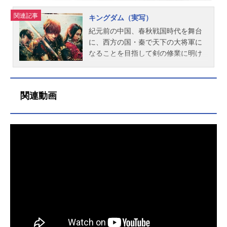
関連記事
キングダム（実写）
紀元前の中国、春秋戦国時代を舞台
に、西方の国・秦で天下の大将軍に
なることを目指して剣の修業に明け
暮れる戦災孤児の少年・信と、後の
秦の始皇帝となり中華統一を目指す
若き王・嬴政の活躍を描いた物語。
関連動画
作品名キングダム（実写）放送形態
実写映画シリーズキングダムスケジ
ュール2019年4月19日（金）キャス
ト信（しん）：山﨑賢人嬴政（えい
せい）・漂（ひょう）：吉沢亮楊端
和（ようたんわ）：長澤まさみ河了
貂（かりょうてん）：橋本環奈成蟜
（せいきょう）：本郷奏多壁（へ
き）：満島真之介昌文君（しょうぶ
んくん）：髙嶋政宏バジオウ：阿部
進之介タジフ：一ノ瀬ワタル里典：
六平直政朱凶（しゅきょう）：深水