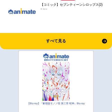
【コミック】セブンティーンシロップス(2)
￥924
すべて見る
【Blu-ray】『劇場版モノノ怪 第三章 蛇神』Blu-ray