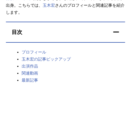
出身。こちらでは、
玉木宏
さんのプロフィールと関連記事を紹介
アニメ映画一覧
実写化映画一覧
します。
今期アニメ曜日別一覧
目次
春アニメ
夏アニメ
秋アニメ
冬アニメ
プロフィール
玉木宏の記事ピックアップ
男性声優/女性声優一覧
出演作品
関連動画
FOLLOW US
最新記事