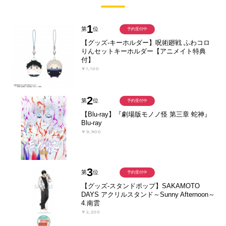
1
第
位
予約受付中
【グッズ-キーホルダー】呪術廻戦 ふわコロ
りんセットキーホルダー【アニメイト特典
付】
￥1,100
2
第
位
予約受付中
【Blu-ray】『劇場版モノノ怪 第三章 蛇神』
Blu-ray
￥9,900
3
第
位
予約受付中
【グッズ-スタンドポップ】SAKAMOTO
DAYS アクリルスタンド～Sunny Afternoon～
4.南雲
￥2,200