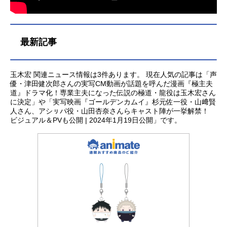
元基ムタ：橋本じゅん左慈（さ
じ）：坂口拓ランカイ：阿見201魏興
（ぎこう）：宇梶剛士肆氏（し
し）：石橋蓮司竭氏（けつし）：加
最新記事
藤雅也騰（とう）：要潤王騎（おう
き）：大沢たかおスタッフ原作：
「キングダム」原泰久監督：佐藤信
玉木宏 関連ニュース情報は3件あります。 現在人気の記事は「声
介脚本：黒岩勉 佐藤信介 原泰久
優・津田健次郎さんの実写CM動画が話題を呼んだ漫画『極主夫
道』ドラマ化！専業主夫になった伝説の極道・龍役は玉木宏さん
音楽：やまだ豊製作：映画「キング
に決定」や「実写映画『ゴールデンカムイ』杉元佐一役・山﨑賢
ダム」製作委員会主題歌「WastedNi
人さん、アシㇼパ役・山田杏奈さんらキャスト陣が一挙解禁！
ghts」ONEOKROCK公開開始年＆季
ビジュアル＆PVも公開 | 2024年1月19日公開」です。
節2019実写化映画(C)2019映画「キ
ングダム」製作委員会実写映画『キ
ングダム』公式サイト実写映画『キ
ングダム』公...