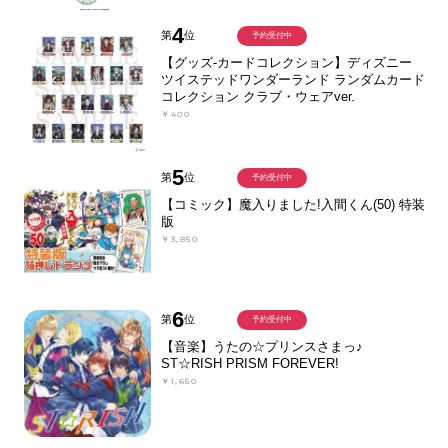
4
第
位
予約受付中
【グッズ-カードコレクション】ディズニー
ツイステッドワンダーランド ランダムカード
コレクション クラブ・ウェアver.
￥400
5
第
位
予約受付中
【コミック】魔入りました!入間くん(50) 特装
版
￥3,850
6
第
位
予約受付中
【音楽】うたの☆プリンスさまっ♪
ST☆RISH PRISM FOREVER!
￥1,650