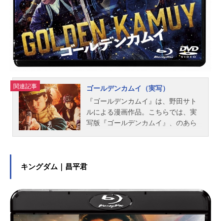
サイト実写ドラマ『極主夫道』公式T
witter 「極主夫道（実写）」のグッズ
を探す動画配信情報【PR】※本ペー
ジは動画配信サービスのプロモーシ
ョンが含まれています。※詳細や最
新の配信情報は配信サービス公式サ
イトをご確認ください。DMMTV月額
5...
関連記事
ゴールデンカムイ（実写）
『ゴールデンカムイ』は、野田サト
ルによる漫画作品。こちらでは、実
写版『ゴールデンカムイ』、のあら
すじ、キャスト、スタッフ、登場人
物、オススメ記事をご紹介！
キングダム｜昌平君