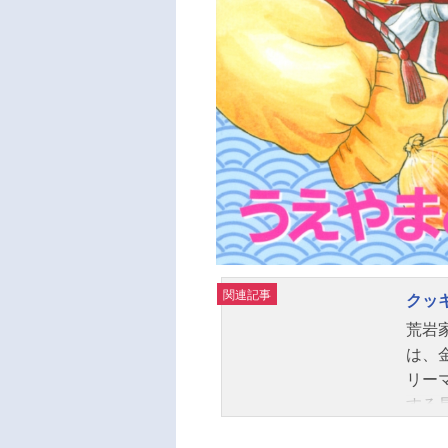
関連記事
クッ
荒岩
は、
リー
する
マン