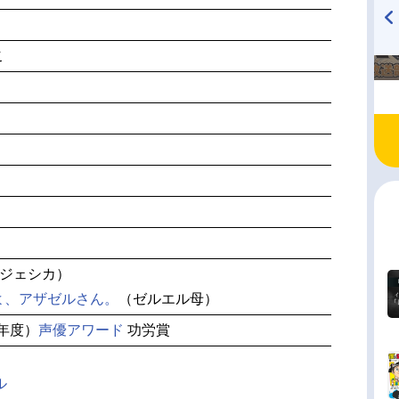
TVアニメ『戦隊大失格』
ハイキュー!! 烏野高校放送部!
こ
radio 大直会 2nd season
ジェシカ）
よ、アザゼルさん。
（ゼルエル母）
2年度）
声優アワード
功労賞
ル