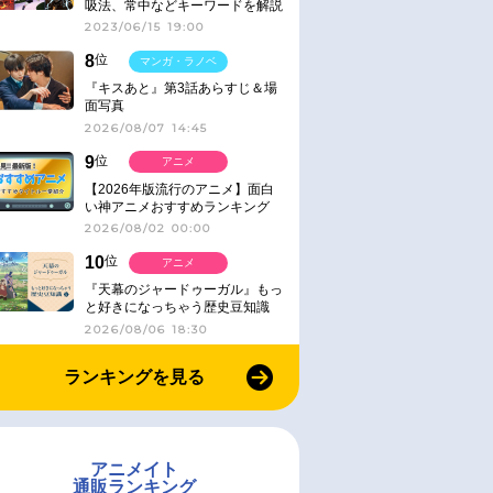
吸法、常中などキーワードを解説
2023/06/15 19:00
8
位
マンガ・ラノベ
『キスあと』第3話あらすじ＆場
面写真
2026/08/07 14:45
9
位
アニメ
【2026年版流行のアニメ】面白
い神アニメおすすめランキング
【名作・話題作】｜ジャンル別人
2026/08/02 00:00
気作品をピックアップ
10
位
アニメ
『天幕のジャードゥーガル』もっ
と好きになっちゃう歴史豆知識
2026/08/06 18:30
ランキングを見る
アニメイト
通販ランキング