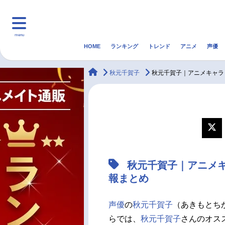
menu
HOME
ランキング
トレンド
アニメ
声優
HOME
ランキング
アニ
animateTimes
秋元千賀子
秋元千賀子｜アニメキャラ
マンガ・ラノベ
ゲーム・アプリ
音楽
最新記事一覧
アニメ記事一覧
秋元千賀子｜アニメ
声優記事一覧
報まとめ
声優
の
秋元千賀子
（あきもとち
らでは、
秋元千賀子
さんのオス