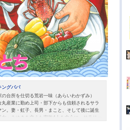
キングパパ
家の台所を仕切る荒岩一味（あらいわかずみ）
金丸産業に勤め上司・部下からも信頼されるサラ
マン。妻・虹子、長男・まこと、そして後に誕生
長女・みゆきを交えた家族4人を中心に、サラリー
として、父として、そして夫として、それぞれの