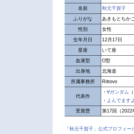
名前
秋元千賀子
ふりがな
あきもとちか
性別
女性
生年月日
12月17日
星座
いて座
血液型
O型
出身地
北海道
所属事務所
Ritrovo
・
∀ガンダム
（
代表作
・
よんでます
受賞歴
第17回（202
「秋元千賀子」公式プロフィー