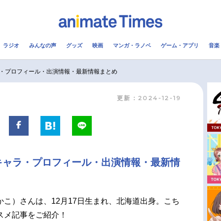
ラジオ
みんなの声
グッズ
映画
マンガ・ラノベ
ゲーム・アプリ
音楽
メ
声優
ラジオ
み
・プロフィール・出演情報・最新情報まとめ
更新：2024-12-19
コスプレ
2.5次元
配信
アニメ映画一覧
今期アニメ曜日別一覧
実写化映画一覧
春アニメ
キャラ・プロフィール・出演情報・最新情
男性声優/女性声優一覧
夏アニメ
FOLLOW US
かこ）さんは、12月17日生まれ、北海道出身。こち
スメ記事をご紹介！