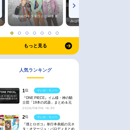
Trignalのキラキラ☆ビートＲ
森久保祥太郎×浪川大輔 つま
みは塩だけ
もっと見る
人気ランキング
1
位
マンガ・ラノベ
『ONE PIECE』イム様・神の騎
士団「19本の武器」まとめ＆元
ネタ
2026/08/06 16:30
2
位
マンガ・ラノベ
『僕とロボコ』単行本表紙の元ネ
タ・オマージュ・パロディまとめ