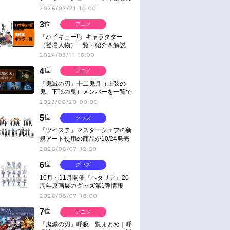
2026/07/21 10:00
3
位
アニメ
『ハイキュー!!』キャラクター
（登場人物）一覧・紹介＆解説
2024/03/11 16:00
4
位
アニメ
『鬼滅の刃』十二鬼月（上弦の
鬼、下弦の鬼）メンバーを一覧で
紹介＆解説（登場鬼の情報まと
2023/06/20 00:00
め）
5
位
グッズ
『ツイステ』マスターシェフの新
規アート使用の商品が10/24発売
2026/08/07 12:50
6
位
グッズ
10月・11月開催『ヘタリア』20
周年原画展のグッズ第1弾情報
2026/08/07 18:00
7
位
アニメ
『鬼滅の刃』呼吸一覧まとめ｜呼