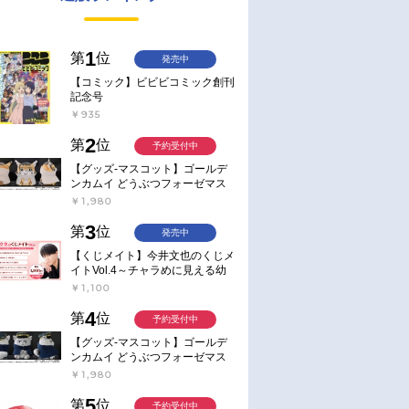
1
第
位
発売中
【コミック】ビビビコミック創刊
記念号
￥935
2
第
位
予約受付中
【グッズ-マスコット】ゴールデ
ンカムイ どうぶつフォーゼマス
コット 4.尾形百之助【再販】
￥1,980
3
第
位
発売中
【くじメイト】今井文也のくじメ
イトVol.4～チャラめに見える幼
馴染、実は一途で独占欲が強いん
￥1,100
です～
4
第
位
予約受付中
【グッズ-マスコット】ゴールデ
ンカムイ どうぶつフォーゼマス
コット 5.月島軍曹【再販】
￥1,980
5
第
位
予約受付中