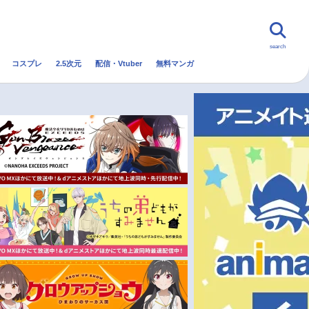
search
コスプレ
2.5次元
配信・Vtuber
無料マンガ
んなの声
グッズ
映画
・Vtuber
トレンド
無料マンガ
秋アニメ
冬アニメ